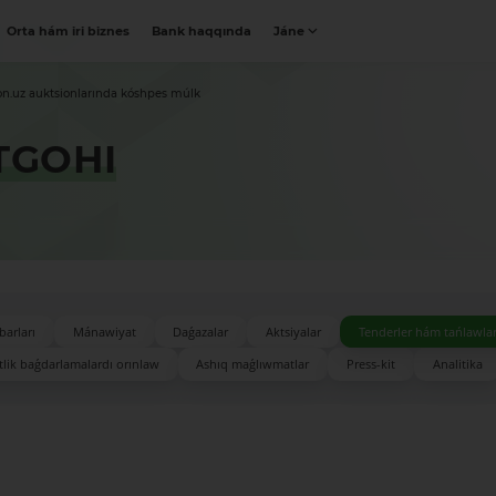
Orta hám iri biznes
Bank haqqında
Jáne
on.uz auktsionlarında kóshpes múlk
TGOHI
barları
Mánawiyat
Daǵazalar
Aktsiyalar
Tenderler hám tańlawla
lik baǵdarlamalardı orınlaw
Ashıq maǵlıwmatlar
Press-kit
Analitika