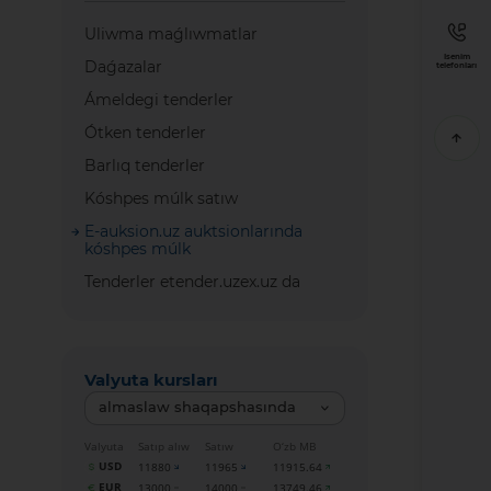
Uliwma maǵlıwmatlar
Isenim
Daǵazalar
telefonları
Ámeldegi tenderler
Ótken tenderler
Barlıq tenderler
Kóshpes múlk satıw
E-auksion.uz auktsionlarında
kóshpes múlk
Tenderler etender.uzex.uz da
Valyuta kursları
almaslaw shaqapshasında
Valyuta
Satıp alıw
Satıw
O‘zb MB
USD
11880
11965
11915.64
EUR
13000
14000
13749.46