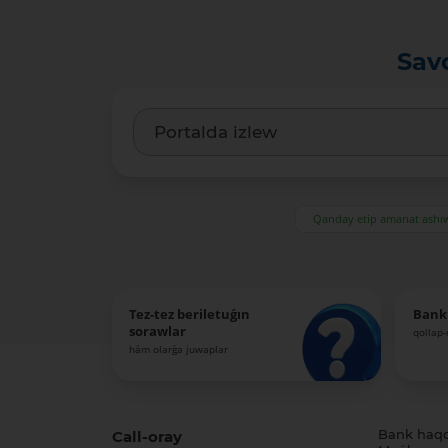
Sav
Qanday etip amanat ash
Tez-tez beriletuǵın
Bank
sorawlar
qollap
hám olarǵa juwaplar
Call-oray
Bank haq