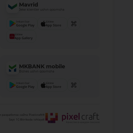
Mavrid
Jeke klientler ushın qosımsha
Imkani bar
Júklew
Google Play
App Store
Júklew
App Gallery
MKBANK mobile
Biznes ushın qosımsha
Imkani bar
Júklew
Google Play
App Store
 разработка сайта Pixelcraft®
Sayt 1C-Bitriksda ishlaydi