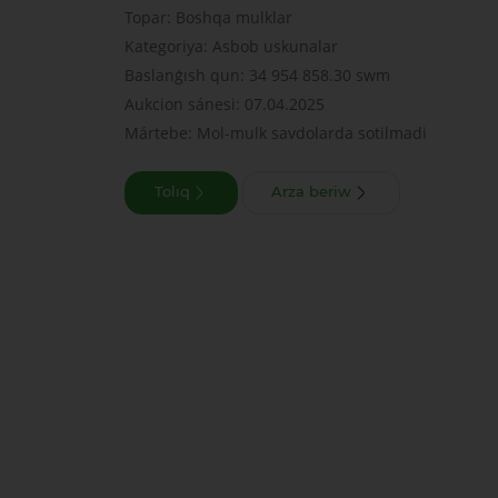
Topar: Boshqa mulklar
Kategoriya: Asbob uskunalar
Baslanǵısh qun: 34 954 858.30 swm
Aukcion sánesi: 07.04.2025
Mártebe: Mol-mulk savdolarda sotilmadi
Tolıq
Arza beriw