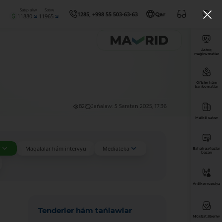
Satıp alıw
Satıw
1285, +998 55 503-63-63
Qar
11880
11965
Ashıq
maǵlıwmatlar
Ofisler hám
bankomatlar
82
Jańalaw: 5 Saratan 2025, 17:36
Múlkti satıw
r
Maqalalar hám intervyu
Mediateka
Bahalı qaǵazlar
bazarı
Antikorrupsiya
Tenderler hám tańlawlar
Múrájat jiberiw