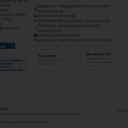
tı ashıp beriw
itleri
Ózbekstan Respublikası Prezidentinin
orayı
rásmiy veb-sa...
uqıqıy aktler
ÓzR Húkimet portalı
ı izlew
Ózbekstan Respublikası Oraylıq banki
sı
Ózbekstan Respublikası Bankler
lıwmatlar
Associaciyası
Ózbekstan fond bazarı
Korporativ málimleme birden-bir portalı
Qáte taptıńız ba?
Házir saytta:
Tekstti tanlań hám
dizimnen ótkenler - 0,
Barlıq amanatlar
Ctrl+Enter túymelerin
miymanlar - 5
mámleket
basıń.
tárepinen
qamsızlandırılǵan
 AKB
Дизайн и
Respublikası Oraylıq bankiniń 2024-jıl 2-marttaǵı 37-sanlı
veb-saytına silteme beriliwi shárt.