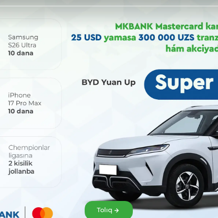
Bólisiw:
Tolıq