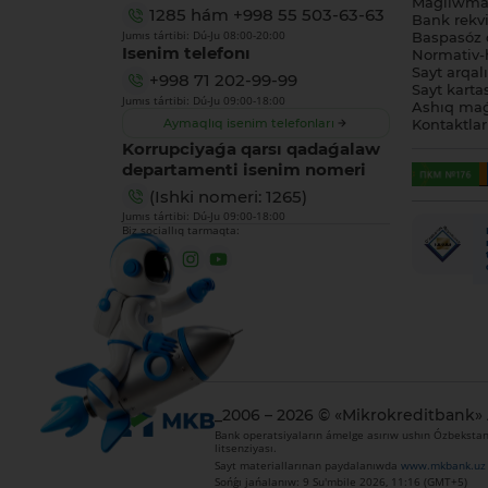
Maǵlıwmat
1285
hám
+998 55 503-63-63
Bank rekviz
Jumıs tártibi: Dú-Ju 08:00-20:00
Baspasóz 
Isenim telefonı
Normativ-h
Sayt arqal
+998 71 202-99-99
Sayt karta
Jumıs tártibi: Dú-Ju 09:00-18:00
Ashıq maǵ
Aymaqlıq isenim telefonları
Kontaktlar
Korrupciyaǵa qarsı qadaǵalaw
departamenti isenim nomeri
(Ishki nomeri: 1265)
Jumıs tártibi: Dú-Ju 09:00-18:00
Biz sociallıq tarmaqta:
_2006 – 2026 © «Mikrokreditbank»
Bank operatsiyaların ámelge asırıw ushın Ózbekstan 
litsenziyası.
Sayt materiallarınan paydalanıwda
www.mkbank.uz
Sońǵı jańalanıw: 9 Su'mbile 2026, 11:16 (GMT+5)