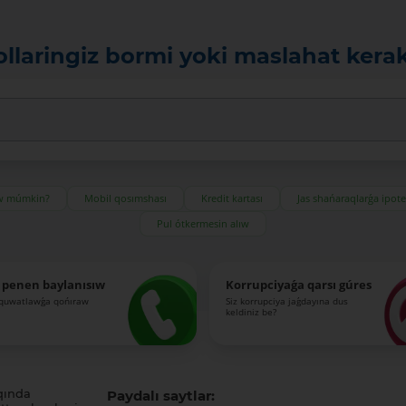
ollaringiz bormi yoki maslahat kera
ıw múmkin?
Mobil qosımshası
Kredit kartası
Jas shańaraqlarǵa ipot
Pul ótkermesin alıw
 penen baylanısıw
Korrupciyaǵa qarsı gúres
-quwatlawǵa qońıraw
Siz korrupciya jaǵdayına dus
keldiniz be?
qında
Paydalı saytlar: