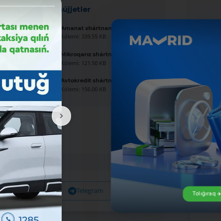
Jańa hújjetler
Amanat shártnaması úlgisi
Kólemi: 339.55 KB
Mikroqarız shártnaması úlgisi
Kólemi: 121.50 KB
Avtokredit shártnaması úlgisi
Kólemi: 156.00 KB
Facebook
Telegram
X
Tolıǵıraq