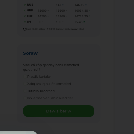
RUB
147
146.19
GBP
15600
16600
16034.88
CHF
14200
15200
14719.75
JPY
50
100
75.48
Kurs 06.08.2026 11:00:00 kúnine shekem ámel etedi
Soraw
Sizdi eń kóp qanday bank xizmetleri
qızıqtıradı?
Plastik kartalar
Xalıq aralıq pul ótkermeleri
Tutınıw kreditleri
Isbilermenler ushin kreditler
Dawıs beriw