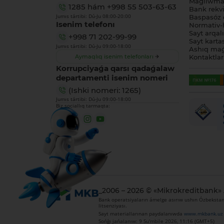
Maǵlıwmat
1285
hám
+998 55 503-63-63
Bank rekviz
Jumıs tártibi: Dú-Ju 08:00-20:00
Baspasóz 
Isenim telefonı
Normativ-h
Sayt arqal
+998 71 202-99-99
Sayt karta
Jumıs tártibi: Dú-Ju 09:00-18:00
Ashıq maǵ
Aymaqlıq isenim telefonları
Kontaktlar
Korrupciyaǵa qarsı qadaǵalaw
departamenti isenim nomeri
(Ishki nomeri: 1265)
Jumıs tártibi: Dú-Ju 09:00-18:00
Biz sociallıq tarmaqta:
_2006 – 2026 © «Mikrokreditbank»
Bank operatsiyaların ámelge asırıw ushın Ózbekstan 
litsenziyası.
Sayt materiallarınan paydalanıwda
www.mkbank.uz
Sońǵı jańalanıw: 9 Su'mbile 2026, 11:16 (GMT+5)