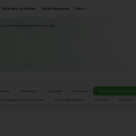
Orta hám iri biznes
Bank haqqında
Jáne
on.uz auktsionlarında kóshpes múlk
barları
Mánawiyat
Daǵazalar
Aktsiyalar
Tenderler hám tańlawla
lik baǵdarlamalardı orınlaw
Ashıq maǵlıwmatlar
Press-kit
Analitika