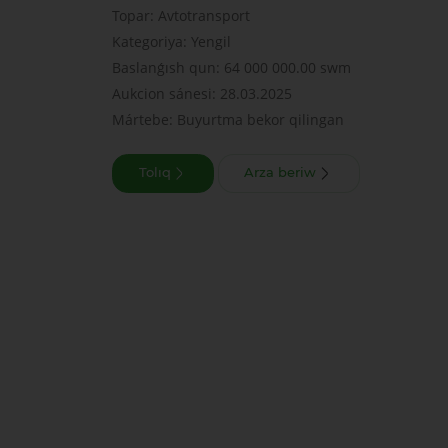
Topar: Avtotransport
Kategoriya: Yengil
Baslanǵısh qun: 64 000 000.00 swm
Aukcion sánesi: 28.03.2025
Mártebe: Buyurtma bekor qilingan
Tolıq
Arza beriw