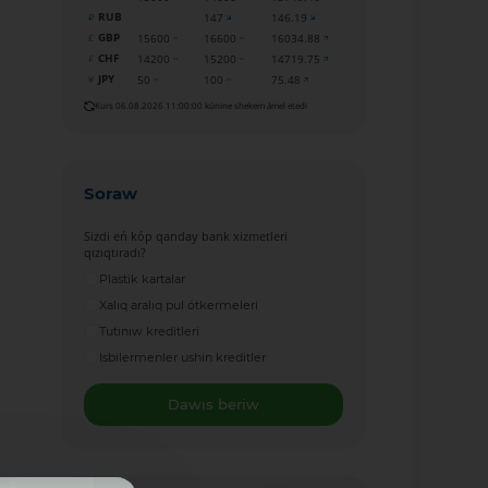
RUB
147
146.19
GBP
15600
16600
16034.88
CHF
14200
15200
14719.75
JPY
50
100
75.48
Kurs 06.08.2026 11:00:00 kúnine shekem ámel etedi
Soraw
Sizdi eń kóp qanday bank xizmetleri
qızıqtıradı?
Plastik kartalar
Xalıq aralıq pul ótkermeleri
Tutınıw kreditleri
Isbilermenler ushin kreditler
Dawıs beriw