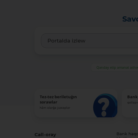
Sav
Qanday etip amanat ash
Tez-tez beriletuǵın
Bank
sorawlar
qollap
hám olarǵa juwaplar
Call-oray
Bank haq