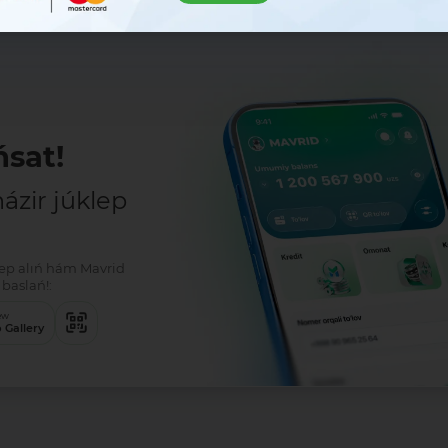
sat!
zir júklep
klep alıń hám Mavrid
baslań!:
ew
 Gallery