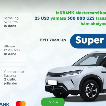
Bólisiw:
Tolıq