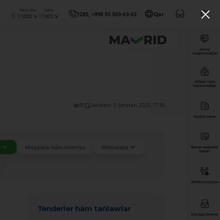
Satıp alıw
Satıw
1285, +998 55 503-63-63
Qar
11880
11965
Ashıq
maǵlıwmatlar
Ofisler hám
bankomatlar
81
Jańalaw: 5 Saratan 2025, 17:36
Múlkti satıw
r
Maqalalar hám intervyu
Mediateka
Bahalı qaǵazlar
bazarı
Antikorrupsiya
Tenderler hám tańlawlar
Múrájat jiberiw