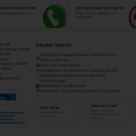
 penen baylanısıw
Korrupciyaǵa qarsı gúres
-quwatlawǵa qońıraw
Siz korrupciya jaǵdayına dus
keldiniz be?
qında
Paydalı saytlar:
tı ashıp beriw
itleri
Ózbekstan Respublikası Prezidentinin
orayı
rásmiy veb-sa...
uqıqıy aktler
ÓzR Húkimet portalı
ı izlew
Ózbekstan Respublikası Oraylıq banki
sı
Ózbekstan Respublikası Bankler
lıwmatlar
Associaciyası
Ózbekstan fond bazarı
Korporativ málimleme birden-bir portalı
Qáte taptıńız ba?
Házir saytta:
Tekstti tanlań hám
dizimnen ótkenler - ...,
Barlıq amanatlar
Ctrl+Enter túymelerin
miymanlar - ...
mámleket
basıń.
tárepinen
qamsızlandırılǵan