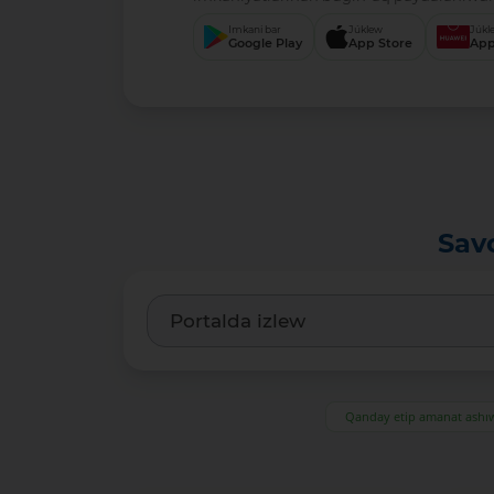
Imkani bar
Júklew
Júkl
Google Play
App Store
App
Sav
Qanday etip amanat ash