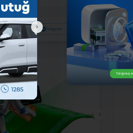
Facebook
Telegram
X
Tolıǵıraq