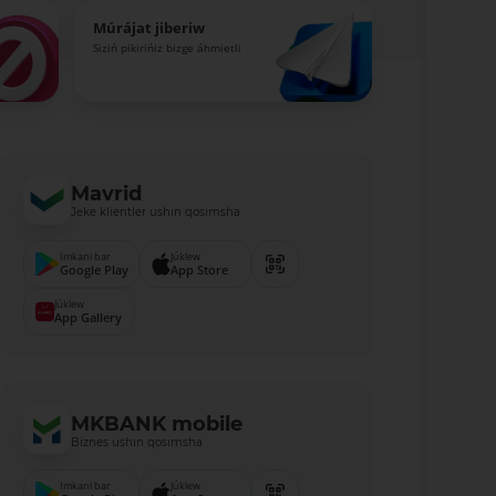
Múrájat jiberiw
Siziń pikirińiz bizge áhmietli
Mavrid
Jeke klientler ushın qosımsha
Imkani bar
Júklew
Google Play
App Store
Júklew
App Gallery
MKBANK mobile
Biznes ushın qosımsha
Imkani bar
Júklew