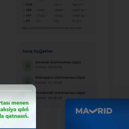
RUB
147
146.37
GBP
15600
16600
16007.85
CHF
14200
15200
14687.66
JPY
50
100
75.35
Kurs 06.08.2026 09:00:00 kúnine shekem ámel etedi
Jańa hújjetler
Amanat shártnaması úlgisi
Kólemi: 339.55 KB
Mikroqarız shártnaması úlgisi
Kólemi: 121.50 KB
Avtokredit shártnaması úlgisi
Kólemi: 156.00 KB