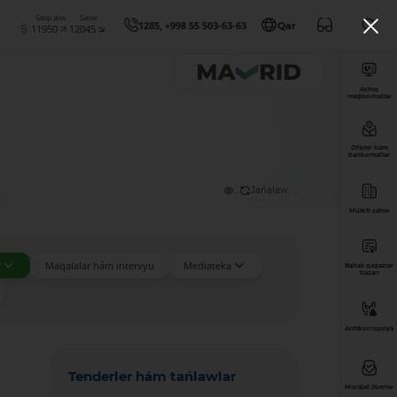
Satıp alıw
Satıw
1285, +998 55 503-63-63
Qar
11950
12045
Ashıq
maǵlıwmatlar
Ofisler hám
bankomatlar
...
Jańalaw: ...
Múlkti satıw
r
Maqalalar hám intervyu
Mediateka
Bahalı qaǵazlar
bazarı
Antikorrupsiya
Tenderler hám tańlawlar
Múrájat jiberiw