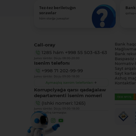
Tez-tez beriletuǵın
Bank
sorawlar
qollap
hám olarǵa juwaplar
Call-oray
Bank haq
Maǵlıwmat
1285
hám
+998 55 503-63-63
Bank rekviz
Jumıs tártibi: Dú-Ju 08:00-20:00
Baspasóz 
Isenim telefonı
Normativ-h
Sayt arqal
+998 71 202-99-99
Sayt karta
Jumıs tártibi: Dú-Ju 09:00-18:00
Ashıq maǵ
Aymaqlıq isenim telefonları
Kontaktlar
Korrupciyaǵa qarsı qadaǵalaw
departamenti isenim nomeri
(Ishki nomeri: 1265)
Jumıs tártibi: Dú-Ju 09:00-18:00
Biz sociallıq tarmaqta: