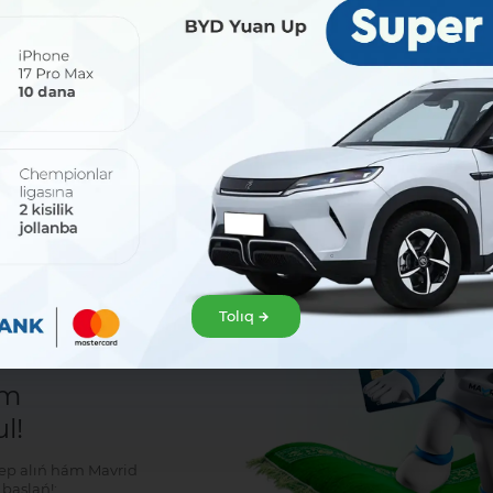
Bólisiw:
Tolıq
r
em
l!
klep alıń hám Mavrid
baslań!: