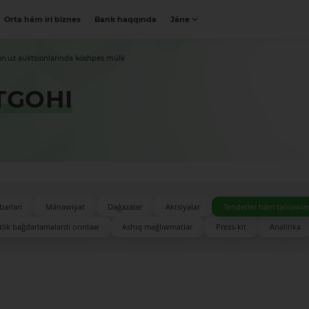
Orta hám iri biznes
Bank haqqında
Jáne
on.uz auktsionlarında kóshpes múlk
TGOHI
barları
Mánawiyat
Daǵazalar
Aktsiyalar
Tenderler hám tańlawla
lik baǵdarlamalardı orınlaw
Ashıq maǵlıwmatlar
Press-kit
Analitika