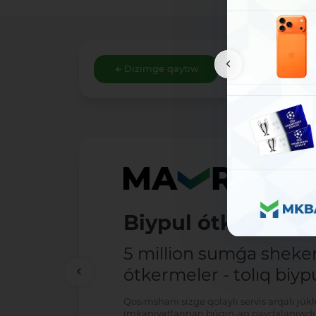
Dizimge qaytıw
Biypul ótkermele
5 million sumǵa shek
ótkermeler - tolıq biypu
Qosımshanı sizge qolaylı servis arqalı jú
imkaniyatlarınan búgin-aq paydalanıwdı 