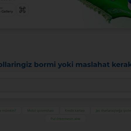
ew
 Gallery
ollaringiz bormi yoki maslahat kera
ıw múmkin?
Mobil qosımshası
Kredit kartası
Jas shańaraqlarǵa ipot
Pul ótkermesin alıw