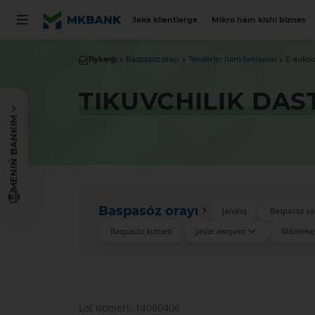
Jeke klientlerge
Mikro hám kishi biznes
Tiykarǵı
Baspasóz orayı
Tenderler hám tańlawlar
E-auksi
TIKUVCHILIK DAS
MENIŃ BANKIM
Baspasóz orayı
Jańalıq
Baspasóz xa
Baspasóz xızmeti
Jaslar awqamı
Mámleket
Lot nomeri: 14080406