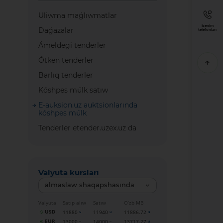
Uliwma maǵlıwmatlar
Isenim
Daǵazalar
telefonları
Ámeldegi tenderler
Ótken tenderler
Barlıq tenderler
Kóshpes múlk satıw
E-auksion.uz auktsionlarında
kóshpes múlk
Tenderler etender.uzex.uz da
Valyuta kursları
almaslaw shaqapshasında
Valyuta
Satıp alıw
Satıw
O‘zb MB
USD
11880
11940
11886.72
EUR
13000
14000
13717.27