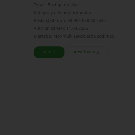
Topar: Boshqa mulklar
Kategoriya: Asbob uskunalar
Baslanǵısh qun: 34 954 858.30 swm
Aukcion sánesi: 11.04.2025
Mártebe: Mol-mulk savdolarda sotilmadi
Tolıq
Arza beriw