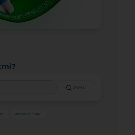
kmi?
Izlew
eka
Akciya satıp alıw