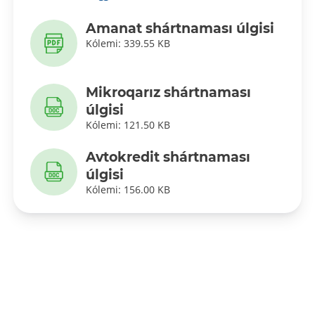
Amanat shártnaması úlgisi
Kólemi: 339.55 KB
Mikroqarız shártnaması
úlgisi
Kólemi: 121.50 KB
Avtokredit shártnaması
úlgisi
Kólemi: 156.00 KB