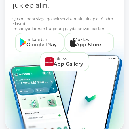
júklep alıń.
Qosımshanı sizge qolaylı servis arqalı júklep alıń hám
Mavrid
imkaniyatlarınan búgin-aq paydalanıwdı baslań!:
Imkani bar
Júklew
Google Play
App Store
Júklew
App Gallery