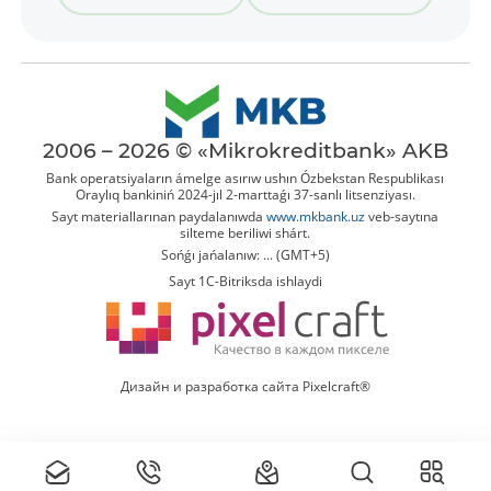
2006 – 2026 © «Mikrokreditbank» AKB
Bank operatsiyaların ámelge asırıw ushın Ózbekstan Respublikası
Oraylıq bankiniń 2024-jıl 2-marttaǵı 37-sanlı litsenziyası.
Sayt materiallarınan paydalanıwda
www.mkbank.uz
veb-saytına
silteme beriliwi shárt.
Sońǵı jańalanıw: ... (GMT+5)
Sayt 1C-Bitriksda ishlaydi
Дизайн и разработка сайта Pixelcraft®
Tolıq