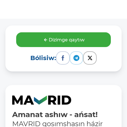
Dizimge qaytıw
Bólisiw:
Amanat ashıw - ańsat!
MAVRID qosımshasın házir