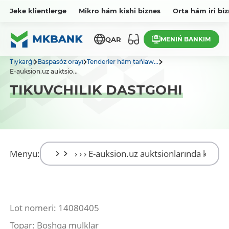
Jeke klientlerge
Mikro hám kishi biznes
Orta hám iri bi
MENIŃ BANKIM
QAR
Tiykarǵı
Baspasóz orayı
Tenderler hám tańlaw...
E-auksion.uz auktsio...
TIKUVCHILIK DASTGOHI
Menyu:
Lot nomeri: 14080405
Topar: Boshqa mulklar