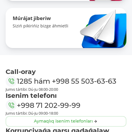
Múrájat jiberiw
Siziń pikirińiz bizge áhmietli
Call-oray
1285
hám
+998 55 503-63-63
Jumıs tártibi: Dú-Ju 08:00-20:00
Isenim telefonı
+998 71 202-99-99
Jumıs tártibi: Dú-Ju 09:00-18:00
Aymaqlıq isenim telefonları
Korrupciyaǵa qarsı qadaǵalaw