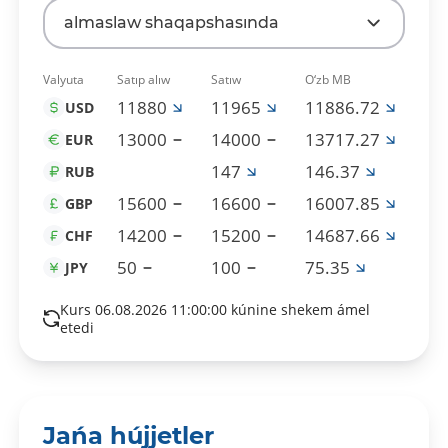
almaslaw shaqapshasında
Valyuta
Satıp alıw
Satıw
O‘zb MB
11880
11965
11886.72
USD
13000
14000
13717.27
EUR
147
146.37
RUB
15600
16600
16007.85
GBP
14200
15200
14687.66
CHF
50
100
75.35
JPY
Kurs 06.08.2026 11:00:00 kúnine shekem ámel
etedi
Jańa hújjetler