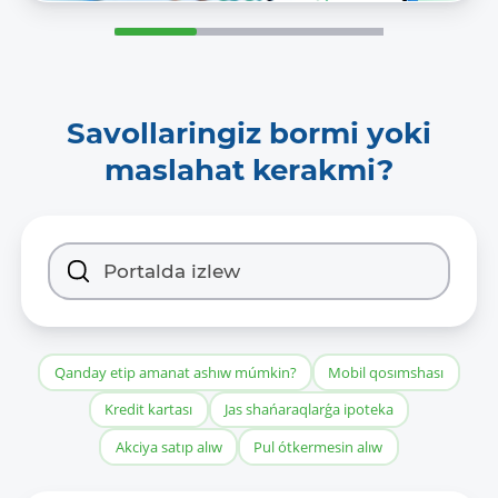
Savollaringiz bormi yoki
maslahat kerakmi?
Qanday etip amanat ashıw múmkin?
Mobil qosımshası
Kredit kartası
Jas shańaraqlarǵa ipoteka
Akciya satıp alıw
Pul ótkermesin alıw