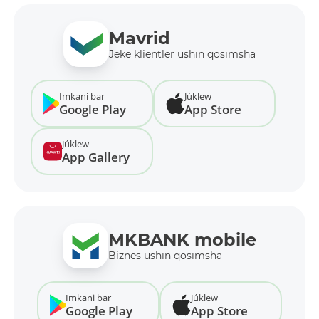
Mavrid
Jeke klientler ushın qosımsha
Imkani bar
Júklew
Google Play
App Store
Júklew
App Gallery
MKBANK mobile
Biznes ushın qosımsha
Imkani bar
Júklew
Google Play
App Store