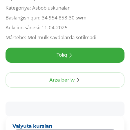
Kategoriya: Asbob uskunalar
Baslanǵısh qun: 34 954 858.30 swm
Aukcion sánesi: 11.04.2025
Mártebe: Mol-mulk savdolarda sotilmadi
Tolıq
Arza beriw
Valyuta kursları