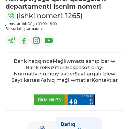
departamenti isenim nomeri
(Ishki nomeri: 1265)
Jumıs tártibi: Dú-Ju 09:00-18:00
Biz sociallıq tarmaqta:
Bank haqqında
Maǵlıwmattı ashıp beriw
Bank rekvizitleri
Baspasóz orayı
Normativ-huqıqıy aktler
Sayt arqalı izlew
Sayt kartası
Ashıq maǵlıwmatlar
Kontaktlar
Barlıq