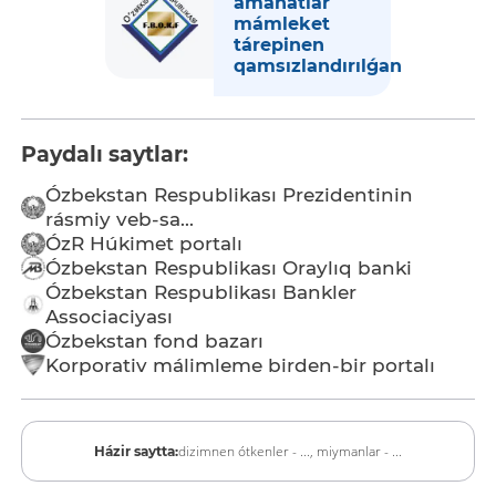
amanatlar
mámleket
tárepinen
qamsızlandırılǵan
Paydalı saytlar:
Ózbekstan Respublikası Prezidentinin
rásmiy veb-sa...
ÓzR Húkimet portalı
Ózbekstan Respublikası Oraylıq banki
Ózbekstan Respublikası Bankler
Associaciyası
Ózbekstan fond bazarı
Korporativ málimleme birden-bir portalı
dizimnen ótkenler - ...,
miymanlar - ...
Házir saytta: