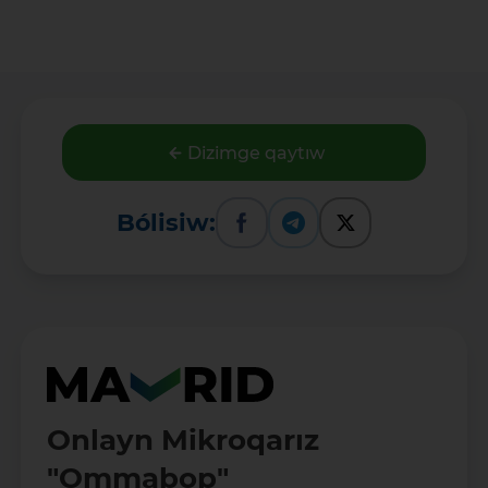
Dizimge qaytıw
Bólisiw:
Onlayn Mikroqarız
"Ommabop"