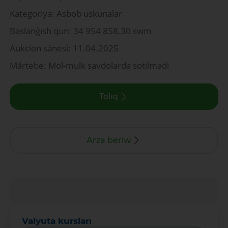
Kategoriya: Asbob uskunalar
Baslanǵısh qun: 34 954 858.30 swm
Aukcion sánesi: 11.04.2025
Mártebe: Mol-mulk savdolarda sotilmadi
Tolıq
Arza beriw
Valyuta kursları