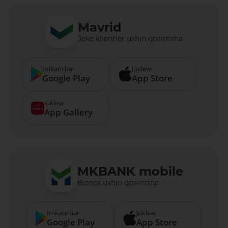
Mavrid
Jeke klientler ushın qosımsha
Imkani bar
Júklew
Google Play
App Store
Júklew
App Gallery
MKBANK mobile
Biznes ushın qosımsha
Imkani bar
Júklew
Google Play
App Store