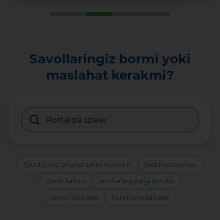
Savollaringiz bormi yoki
maslahat kerakmi?
Qanday etip amanat ashıw múmkin?
Mobil qosımshası
Kredit kartası
Jas shańaraqlarǵa ipoteka
Akciya satıp alıw
Pul ótkermesin alıw