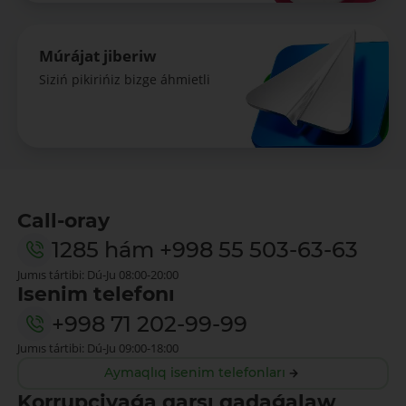
Múrájat jiberiw
Siziń pikirińiz bizge áhmietli
Call-oray
1285
hám
+998 55 503-63-63
Jumıs tártibi: Dú-Ju 08:00-20:00
Isenim telefonı
+998 71 202-99-99
Jumıs tártibi: Dú-Ju 09:00-18:00
Aymaqlıq isenim telefonları
Korrupciyaǵa qarsı qadaǵalaw