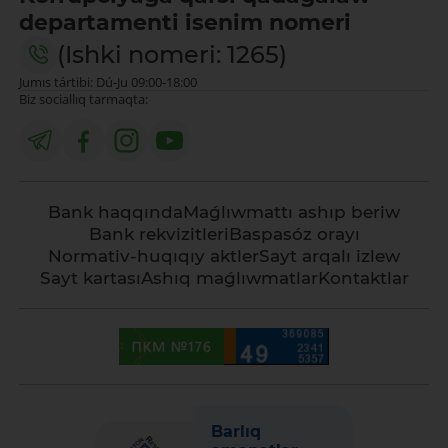
departamenti isenim nomeri
(Ishki nomeri: 1265)
Jumıs tártibi: Dú-Ju 09:00-18:00
Biz sociallıq tarmaqta:
Bank haqqında
Maǵlıwmattı ashıp beriw
Bank rekvizitleri
Baspasóz orayı
Normativ-huqıqıy aktler
Sayt arqalı izlew
Sayt kartası
Ashıq maǵlıwmatlar
Kontaktlar
Barlıq