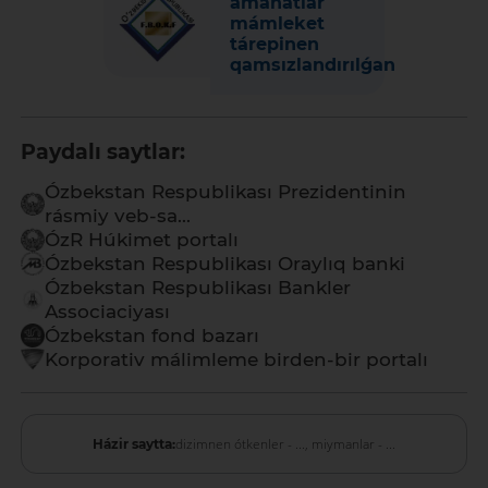
amanatlar
mámleket
tárepinen
qamsızlandırılǵan
Paydalı saytlar:
Ózbekstan Respublikası Prezidentinin
rásmiy veb-sa...
ÓzR Húkimet portalı
Ózbekstan Respublikası Oraylıq banki
Ózbekstan Respublikası Bankler
Associaciyası
Ózbekstan fond bazarı
Korporativ málimleme birden-bir portalı
dizimnen ótkenler - ...,
miymanlar - ...
Házir saytta: