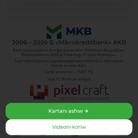
2006 – 2026 © «Mikrokreditbank» AKB
Bank operatsiyaların ámelge asırıw ushın Ózbekstan Respublikası
Oraylıq bankiniń 2024-jıl 2-marttaǵı 37-sanlı litsenziyası.
Sayt materiallarınan paydalanıwda
www.mkbank.uz
veb-saytına
silteme beriliwi shárt.
Sońǵı jańalanıw: ... (GMT+5)
Sayt 1C-Bitriksda ishlaydi
Дизайн и разработка сайта Pixelcraft®
Kartanı ashıw
Videonı kóriw