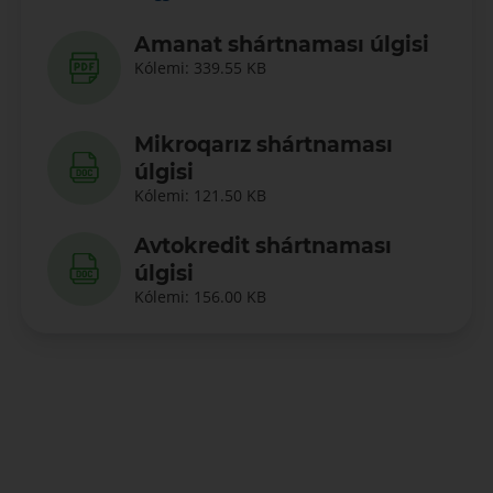
Amanat shártnaması úlgisi
Kólemi: 339.55 KB
Mikroqarız shártnaması
úlgisi
Kólemi: 121.50 KB
Avtokredit shártnaması
úlgisi
Kólemi: 156.00 KB