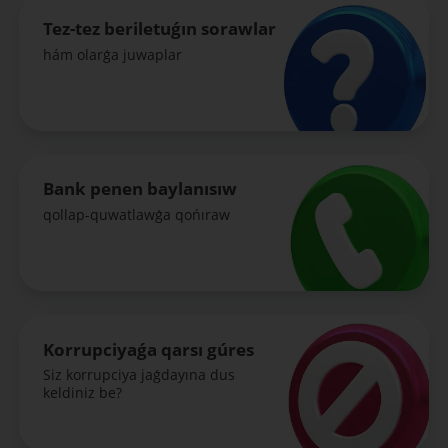
Tez-tez beriletuǵın sorawlar
hám olarǵa juwaplar
Bank penen baylanısıw
qollap-quwatlawǵa qońıraw
Korrupciyaǵa qarsı gúres
Siz korrupciya jaǵdayına dus
keldiniz be?