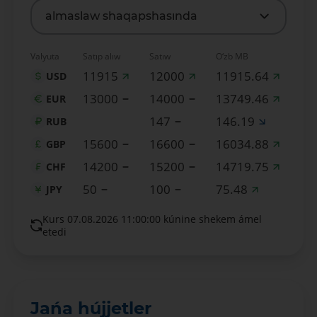
almaslaw shaqapshasında
Valyuta
Satıp alıw
Satıw
O‘zb MB
11915
12000
11915.64
USD
13000
14000
13749.46
EUR
147
146.19
RUB
15600
16600
16034.88
GBP
14200
15200
14719.75
CHF
50
100
75.48
JPY
Kurs 07.08.2026 11:00:00 kúnine shekem ámel
etedi
Jańa hújjetler