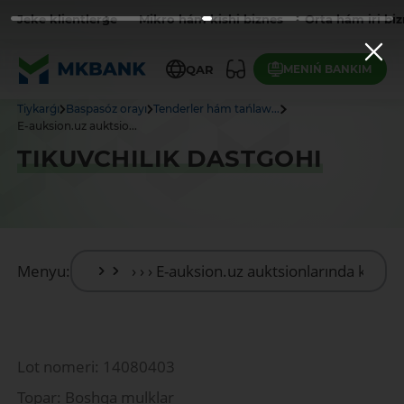
Jeke klientlerge
Mikro hám kishi biznes
Orta hám iri bi
MENIŃ BANKIM
QAR
Tiykarǵı
Baspasóz orayı
Tenderler hám tańlaw...
E-auksion.uz auktsio...
TIKUVCHILIK DASTGOHI
Menyu:
Lot nomeri: 14080403
Topar: Boshqa mulklar