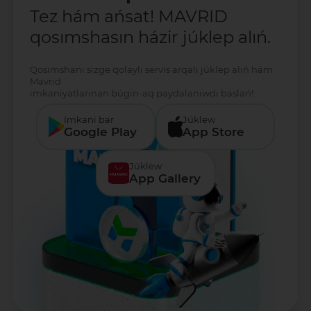
Tez hám ańsat! MAVRID
qosımshasın házir júklep alıń.
Qosımshanı sizge qolaylı servis arqalı júklep alıń hám
Mavrid
imkaniyatlarınan búgin-aq paydalanıwdı baslań!:
Imkani bar
Júklew
Google Play
App Store
Júklew
App Gallery