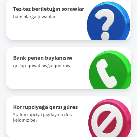
Tez-tez beriletuǵın sorawlar
hám olarǵa juwaplar
Bank penen baylanısıw
qollap-quwatlawǵa qońıraw
Korrupciyaǵa qarsı gúres
Siz korrupciya jaǵdayına dus
keldiniz be?