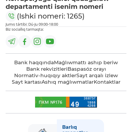
departamenti isenim nomeri
(Ishki nomeri: 1265)
Jumıs tártibi: Dú-Ju 09:00-18:00
Biz sociallıq tarmaqta:
Bank haqqında
Maǵlıwmattı ashıp beriw
Bank rekvizitleri
Baspasóz orayı
Normativ-huqıqıy aktler
Sayt arqalı izlew
Sayt kartası
Ashıq maǵlıwmatlar
Kontaktlar
Barlıq