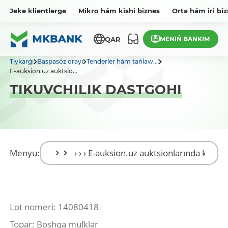
Jeke klientlerge
Mikro hám kishi biznes
Orta hám iri bi
MENIŃ BANKIM
QAR
Tiykarǵı
Baspasóz orayı
Tenderler hám tańlaw...
E-auksion.uz auktsio...
TIKUVCHILIK DASTGOHI
Menyu:
Lot nomeri: 14080418
Topar: Boshqa mulklar