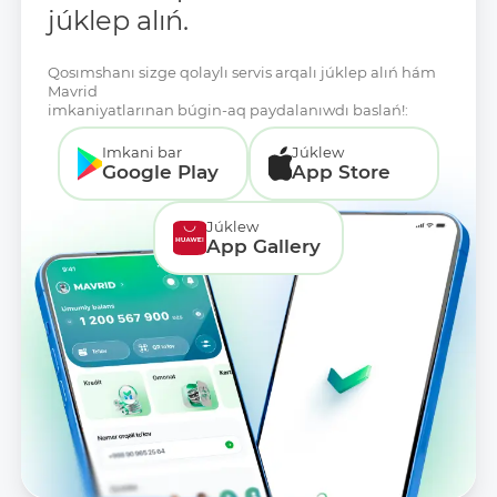
júklep alıń.
Qosımshanı sizge qolaylı servis arqalı júklep alıń hám
Mavrid
imkaniyatlarınan búgin-aq paydalanıwdı baslań!:
Imkani bar
Júklew
Google Play
App Store
Júklew
App Gallery