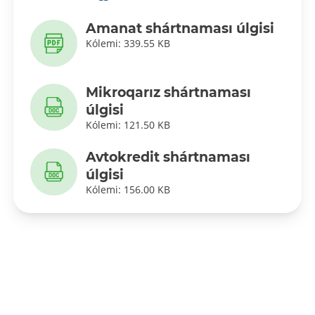
Amanat shártnaması úlgisi
Kólemi: 339.55 KB
Mikroqarız shártnaması
úlgisi
Kólemi: 121.50 KB
Avtokredit shártnaması
úlgisi
Kólemi: 156.00 KB