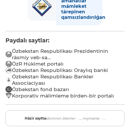
amanatlar
mámleket
tárepinen
qamsızlandırılǵan
Paydalı saytlar:
Ózbekstan Respublikası Prezidentinin
rásmiy veb-sa...
ÓzR Húkimet portalı
Ózbekstan Respublikası Oraylıq banki
Ózbekstan Respublikası Bankler
Associaciyası
Ózbekstan fond bazarı
Korporativ málimleme birden-bir portalı
dizimnen ótkenler - ...,
miymanlar - ...
Házir saytta: