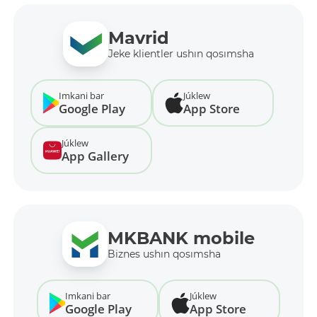
Mavrid
Jeke klientler ushın qosımsha
Imkani bar
Júklew
Google Play
App Store
Júklew
App Gallery
MKBANK mobile
Biznes ushın qosımsha
Imkani bar
Júklew
Google Play
App Store