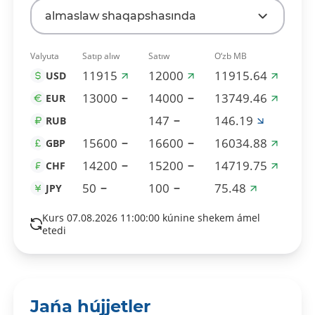
almaslaw shaqapshasında
Valyuta
Satıp alıw
Satıw
O‘zb MB
11915
12000
11915.64
USD
13000
14000
13749.46
EUR
147
146.19
RUB
15600
16600
16034.88
GBP
14200
15200
14719.75
CHF
50
100
75.48
JPY
Kurs 07.08.2026 11:00:00 kúnine shekem ámel
etedi
Jańa hújjetler