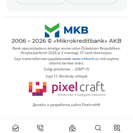
2006 – 2026 © «Mikrokreditbank» AKB
Bank operatsiyaların ámelge asırıw ushın Ózbekstan Respublikası
Oraylıq bankiniń 2024-jıl 2-marttaǵı 37-sanlı litsenziyası.
Sayt materiallarınan paydalanıwda
www.mkbank.uz
veb-saytına
silteme beriliwi shárt.
Sońǵı jańalanıw: ... (GMT+5)
Sayt 1C-Bitriksda ishlaydi
Дизайн и разработка сайта Pixelcraft®
Tolıq