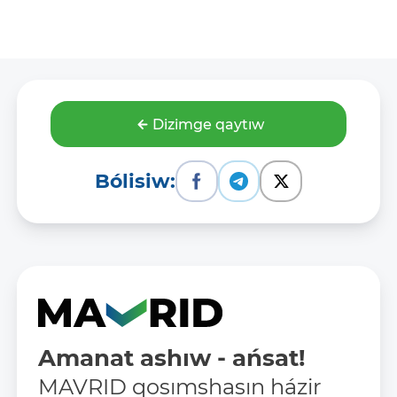
Dizimge qaytıw
Bólisiw:
Amanat ashıw - ańsat!
MAVRID qosımshasın házir