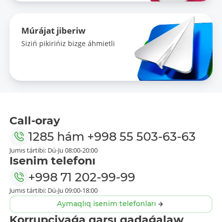
Múrájat jiberiw
Siziń pikirińiz bizge áhmietli
Call-oray
1285
hám
+998 55 503-63-63
Jumıs tártibi: Dú-Ju 08:00-20:00
Isenim telefonı
+998 71 202-99-99
Jumıs tártibi: Dú-Ju 09:00-18:00
Aymaqlıq isenim telefonları
Korrupciyaǵa qarsı qadaǵalaw