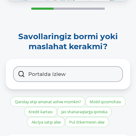
Savollaringiz bormi yoki
maslahat kerakmi?
Qanday etip amanat ashıw múmkin?
Mobil qosımshası
Kredit kartası
Jas shańaraqlarǵa ipoteka
Akciya satıp alıw
Pul ótkermesin alıw