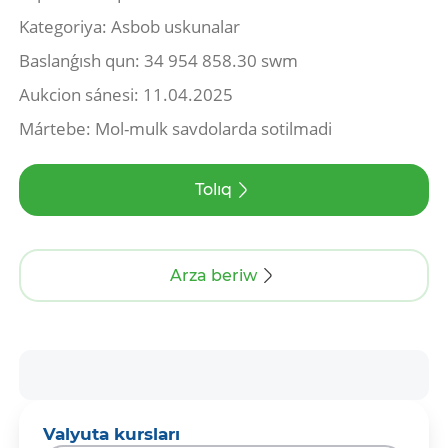
Kategoriya: Asbob uskunalar
Baslanǵısh qun: 34 954 858.30 swm
Aukcion sánesi: 11.04.2025
Mártebe: Mol-mulk savdolarda sotilmadi
Tolıq
Arza beriw
Valyuta kursları