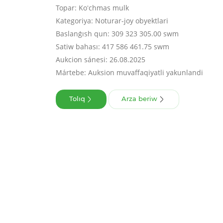
Topar: Koʻchmas mulk
Kategoriya: Noturar-joy obyektlari
Baslanǵısh qun: 309 323 305.00 swm
Satiw bahası: 417 586 461.75 swm
Aukcion sánesi: 26.08.2025
Mártebe: Auksion muvaffaqiyatli yakunlandi
Tolıq
Arza beriw