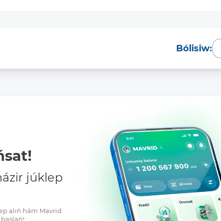
Bólisiw:
sat!
zir júklep
klep alıń hám Mavrid
baslań!: