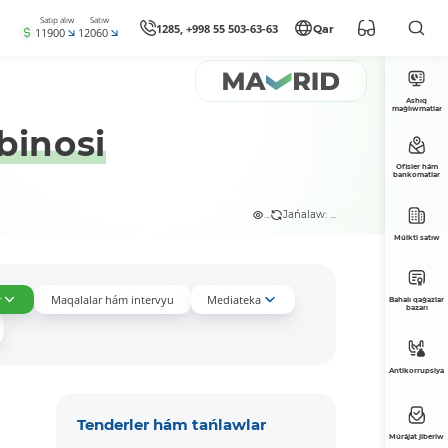
Satıp alıw
Satıw
1285, +998 55 503-63-63
Qar
11900
12060
Ashıq
maǵlıwmatlar
binosi
Ofisler hám
bankomatlar
...
Jańalaw: ...
Múlkti satıw
r
Maqalalar hám intervyu
Mediateka
Bahalı qaǵazlar
bazarı
Antikorrupsiya
Tenderler hám tańlawlar
Múrájat jiberiw