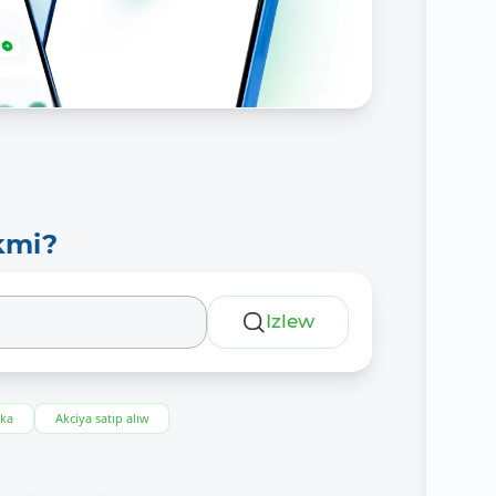
kmi?
Izlew
eka
Akciya satıp alıw