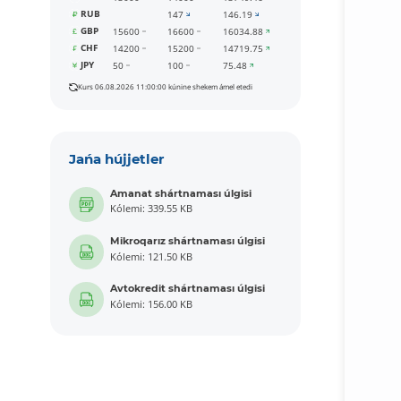
RUB
147
146.19
GBP
15600
16600
16034.88
CHF
14200
15200
14719.75
JPY
50
100
75.48
Kurs 06.08.2026 11:00:00 kúnine shekem ámel etedi
Jańa hújjetler
Amanat shártnaması úlgisi
Kólemi: 339.55 KB
Mikroqarız shártnaması úlgisi
Kólemi: 121.50 KB
Avtokredit shártnaması úlgisi
Kólemi: 156.00 KB