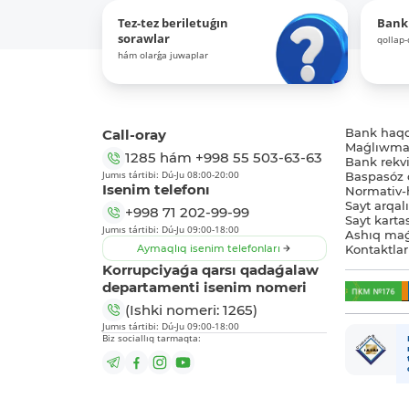
Tez-tez beriletuǵın
Bank
sorawlar
qollap
hám olarǵa juwaplar
Call-oray
Bank haq
Maǵlıwmat
1285
hám
+998 55 503-63-63
Bank rekviz
Jumıs tártibi: Dú-Ju 08:00-20:00
Baspasóz 
Isenim telefonı
Normativ-h
Sayt arqal
+998 71 202-99-99
Sayt karta
Jumıs tártibi: Dú-Ju 09:00-18:00
Ashıq maǵ
Aymaqlıq isenim telefonları
Kontaktlar
Korrupciyaǵa qarsı qadaǵalaw
departamenti isenim nomeri
(Ishki nomeri: 1265)
Jumıs tártibi: Dú-Ju 09:00-18:00
Biz sociallıq tarmaqta: