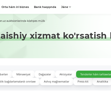
Orta hám iri biznes
Bank haqqında
Jáne
on.uz auktsionlarında kóshpes múlk
aishiy xizmat ko'rsatish 
barları
Mánawiyat
Daǵazalar
Aktsiyalar
Tenderler hám tańlawla
lik baǵdarlamalardı orınlaw
Ashıq maǵlıwmatlar
Press-kit
Analitika