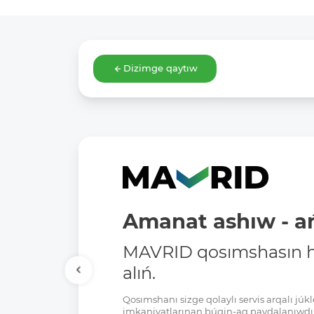
Dizimge qaytıw
Amanat ashıw - ań
MAVRID qosımshasın há
alıń.
Qosımshanı sizge qolaylı servis arqalı jú
imkaniyatlarınan búgin-aq paydalanıwdı 