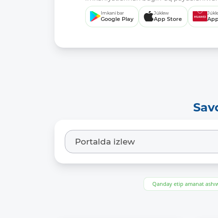
Imkani bar
Júklew
Júkl
Google Play
App Store
App
Sav
Qanday etip amanat ash