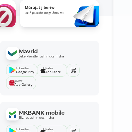
Múrájat jiberiw
Siziń pikirińiz bizge áhmietli
Mavrid
Jeke klientler ushın qosımsha
Imkani bar
Júklew
Google Play
App Store
Júklew
App Gallery
MKBANK mobile
Biznes ushın qosımsha
Imkani bar
Júklew