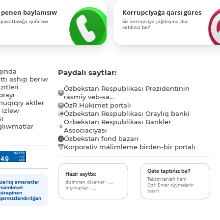
 penen baylanısıw
Korrupciyaǵa qarsı gúres
-quwatlawǵa qońıraw
Siz korrupciya jaǵdayına dus
keldiniz be?
qında
Paydalı saytlar:
tı ashıp beriw
itleri
Ózbekstan Respublikası Prezidentinin
orayı
rásmiy veb-sa...
uqıqıy aktler
ÓzR Húkimet portalı
ı izlew
Ózbekstan Respublikası Oraylıq banki
sı
Ózbekstan Respublikası Bankler
lıwmatlar
Associaciyası
Ózbekstan fond bazarı
Korporativ málimleme birden-bir portalı
Qáte taptıńız ba?
Házir saytta:
Tekstti tanlań hám
dizimnen ótkenler - ...,
Barlıq amanatlar
Ctrl+Enter túymelerin
miymanlar - ...
mámleket
basıń.
tárepinen
qamsızlandırılǵan