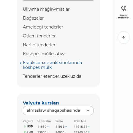
Uliwma maǵlıwmatlar
Isenim
Daǵazalar
telefonları
Ámeldegi tenderler
Ótken tenderler
Barlıq tenderler
Kóshpes múlk satıw
E-auksion.uz auktsionlarında
kóshpes múlk
Tenderler etender.uzex.uz da
Valyuta kursları
almaslaw shaqapshasında
Valyuta
Satıp alıw
Satıw
O‘zb MB
USD
11880
11965
11915.64
EUR
13000
14000
13749.46