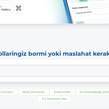
ew
 Gallery
ollaringiz bormi yoki maslahat kera
ıw múmkin?
Mobil qosımshası
Kredit kartası
Jas shańaraqlarǵa ipot
Pul ótkermesin alıw