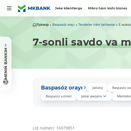
Jeke klientlerge
Mikro hám kishi biznes
Tiykarǵı
Baspasóz orayı
Tenderler hám tańlawlar
E-auksi
7-sonli savdo va m
MENIŃ BANKIM
Baspasóz orayı
Jańalıq
Baspasóz xa
Baspasóz xızmeti
Jaslar awqamı
Mámleket
Lot nomeri: 16979851