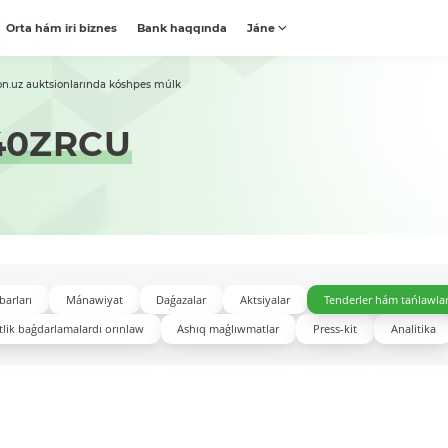
Orta hám iri biznes
Bank haqqında
Jáne
on.uz auktsionlarında kóshpes múlk
40ZRCU
barları
Mánawiyat
Daǵazalar
Aktsiyalar
Tenderler hám tańlawla
lik baǵdarlamalardı orınlaw
Ashıq maǵlıwmatlar
Press-kit
Analitika