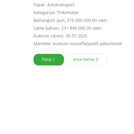
Topar: Avtotransport
Kategoriya: Tirkamalar
Baslanǵısh qun: 276 000 000.00 swm
Satiw bahası: 231 840 000.00 swm
Aukcion sánesi: 30.07.2025
Mártebe: Auksion muvaffaqiyatli yakunlandi
Tolıq
Arza beriw