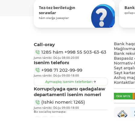
Tez-tez beriletuǵın
Bank
sorawlar
qollap
hám olarǵa juwaplar
Call-oray
Bank haq
Maǵlıwmat
1285
hám
+998 55 503-63-63
Bank rekviz
Jumıs tártibi: Dú-Ju 08:00-20:00
Baspasóz 
Isenim telefonı
Normativ-h
Sayt arqal
+998 71 202-99-99
Sayt karta
Jumıs tártibi: Dú-Ju 09:00-18:00
Ashıq maǵ
Aymaqlıq isenim telefonları
Kontaktlar
Korrupciyaǵa qarsı qadaǵalaw
departamenti isenim nomeri
(Ishki nomeri: 1265)
Jumıs tártibi: Dú-Ju 09:00-18:00
Biz sociallıq tarmaqta: