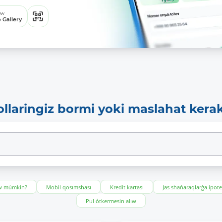
ew
 Gallery
ollaringiz bormi yoki maslahat kera
ıw múmkin?
Mobil qosımshası
Kredit kartası
Jas shańaraqlarǵa ipot
Pul ótkermesin alıw