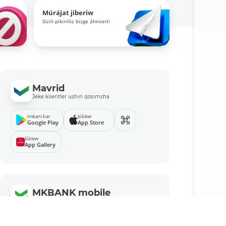
Múrájat jiberiw
Siziń pikirińiz bizge áhmietli
Mavrid
Jeke klientler ushın qosımsha
Imkani bar
Júklew
Google Play
App Store
Júklew
App Gallery
MKBANK mobile
Biznes ushın qosımsha
Imkani bar
Júklew