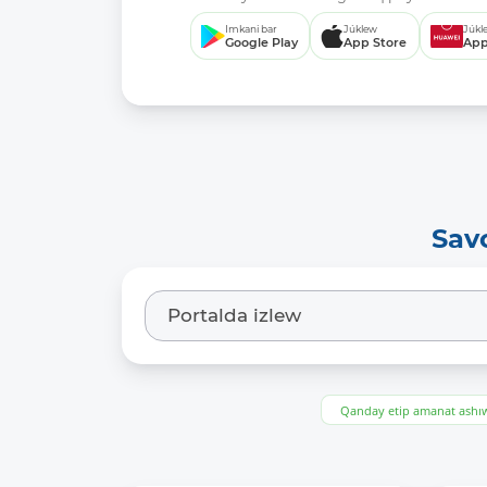
Imkani bar
Júklew
Júkl
Google Play
App Store
App
Sav
Qanday etip amanat ash