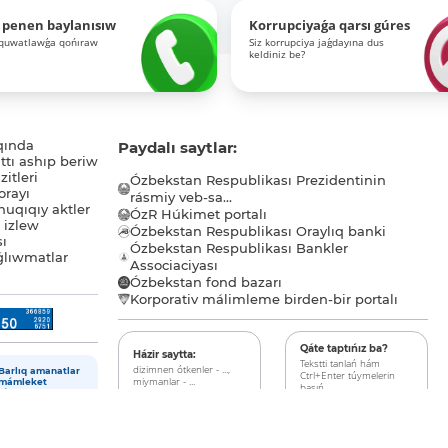
 penen baylanısıw
Korrupciyaǵa qarsı gúres
-quwatlawǵa qońıraw
Siz korrupciya jaǵdayına dus
keldiniz be?
qında
Paydalı saytlar:
tı ashıp beriw
itleri
Ózbekstan Respublikası Prezidentinin
orayı
rásmiy veb-sa...
uqıqıy aktler
ÓzR Húkimet portalı
ı izlew
Ózbekstan Respublikası Oraylıq banki
sı
Ózbekstan Respublikası Bankler
lıwmatlar
Associaciyası
Ózbekstan fond bazarı
Korporativ málimleme birden-bir portalı
Qáte taptıńız ba?
Házir saytta:
Tekstti tanlań hám
dizimnen ótkenler - ...,
Barlıq amanatlar
Ctrl+Enter túymelerin
miymanlar - ...
mámleket
basıń.
tárepinen
qamsızlandırılǵan