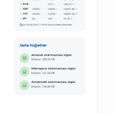
RUB
147
146.37
GBP
15600
16600
16007.85
CHF
14200
15200
14687.66
JPY
50
100
75.35
Kurs 06.08.2026 11:00:00 kúnine shekem ámel etedi
Jańa hújjetler
Amanat shártnaması úlgisi
Kólemi: 339.55 KB
Mikroqarız shártnaması úlgisi
Kólemi: 121.50 KB
Avtokredit shártnaması úlgisi
Kólemi: 156.00 KB