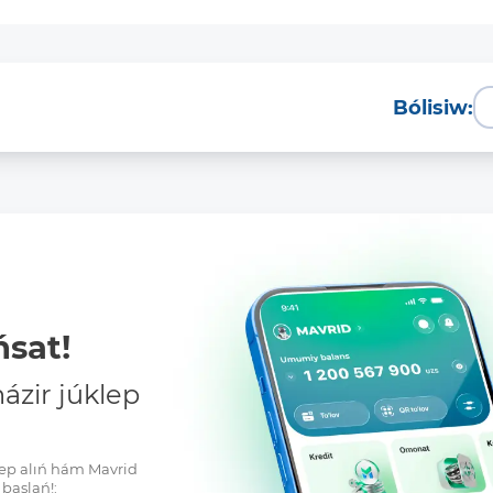
Bólisiw:
sat!
zir júklep
klep alıń hám Mavrid
baslań!: