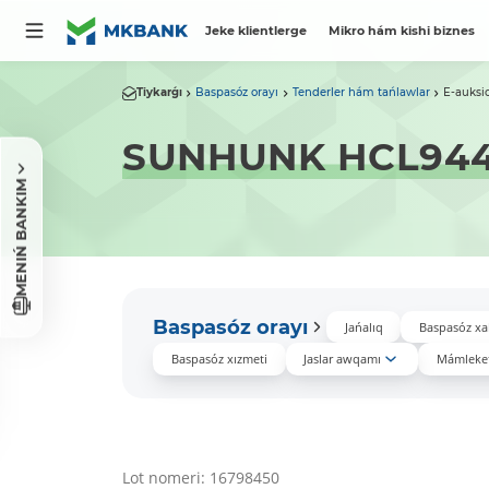
Jeke klientlerge
Mikro hám kishi biznes
Tiykarǵı
Baspasóz orayı
Tenderler hám tańlawlar
E-auksi
SUNHUNK HCL94
MENIŃ BANKIM
Baspasóz orayı
Jańalıq
Baspasóz xa
Baspasóz xızmeti
Jaslar awqamı
Mámleket
Lot nomeri: 16798450