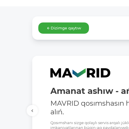
Dizimge qaytıw
Amanat ashıw - ań
MAVRID qosımshasın há
alıń.
Qosımshanı sizge qolaylı servis arqalı jú
imkaniyatlarınan búgin-aq paydalanıwdı 