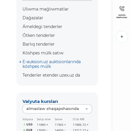
Uliwma maǵlıwmatlar
Isenim
Daǵazalar
telefonları
Ámeldegi tenderler
Ótken tenderler
Barlıq tenderler
Kóshpes múlk satıw
E-auksion.uz auktsionlarında
kóshpes múlk
Tenderler etender.uzex.uz da
Valyuta kursları
almaslaw shaqapshasında
Valyuta
Satıp alıw
Satıw
O‘zb MB
USD
11880
11965
11886.72
EUR
13000
14000
13717.27