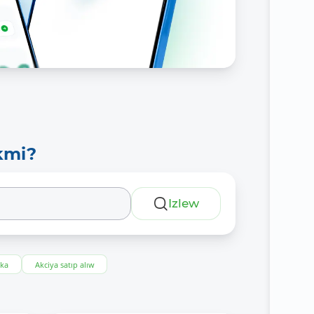
kmi?
Izlew
eka
Akciya satıp alıw