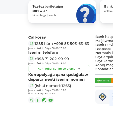
Tez-tez beriletuǵın
Bank
sorawlar
qollap
hám olarǵa juwaplar
Call-oray
Bank haq
Maǵlıwmat
1285
hám
+998 55 503-63-63
Bank rekviz
Jumıs tártibi: Dú-Ju 08:00-20:00
Baspasóz 
Isenim telefonı
Normativ-h
Sayt arqal
+998 71 202-99-99
Sayt karta
Jumıs tártibi: Dú-Ju 09:00-18:00
Ashıq maǵ
Aymaqlıq isenim telefonları
Kontaktlar
Korrupciyaǵa qarsı qadaǵalaw
departamenti isenim nomeri
(Ishki nomeri: 1265)
Jumıs tártibi: Dú-Ju 09:00-18:00
Biz sociallıq tarmaqta: