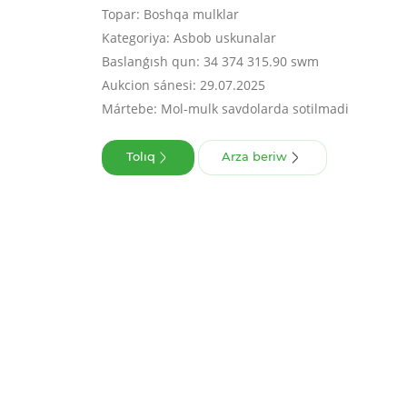
Topar: Boshqa mulklar
Kategoriya: Asbob uskunalar
Baslanǵısh qun: 34 374 315.90 swm
Aukcion sánesi: 29.07.2025
Mártebe: Mol-mulk savdolarda sotilmadi
Tolıq
Arza beriw