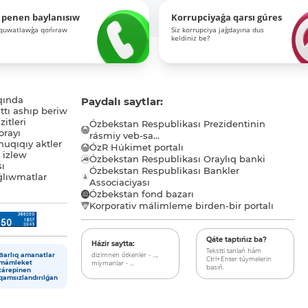
 penen baylanısıw
Korrupciyaǵa qarsı gúres
-quwatlawǵa qońıraw
Siz korrupciya jaǵdayına dus
keldiniz be?
qında
Paydalı saytlar:
tı ashıp beriw
itleri
Ózbekstan Respublikası Prezidentinin
orayı
rásmiy veb-sa...
uqıqıy aktler
ÓzR Húkimet portalı
ı izlew
Ózbekstan Respublikası Oraylıq banki
sı
Ózbekstan Respublikası Bankler
lıwmatlar
Associaciyası
Ózbekstan fond bazarı
Korporativ málimleme birden-bir portalı
Qáte taptıńız ba?
Házir saytta:
Tekstti tanlań hám
dizimnen ótkenler - ...,
Barlıq amanatlar
Ctrl+Enter túymelerin
miymanlar - ...
mámleket
basıń.
tárepinen
qamsızlandırılǵan