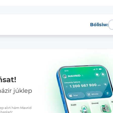
Bólisiw:
sat!
zir júklep
klep alıń hám Mavrid
baslań!: