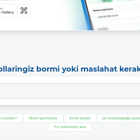
ew
 Gallery
ollaringiz bormi yoki maslahat kera
ıw múmkin?
Mobil qosımshası
Kredit kartası
Jas shańaraqlarǵa ipot
Pul ótkermesin alıw