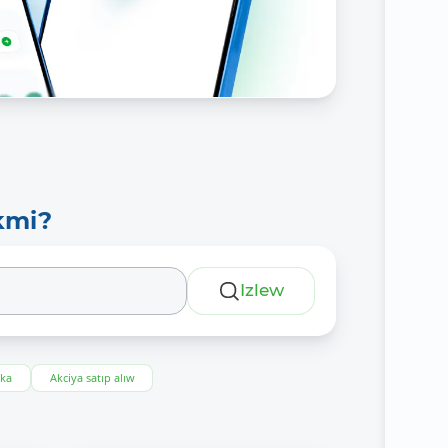
kmi?
Izlew
eka
Akciya satıp alıw