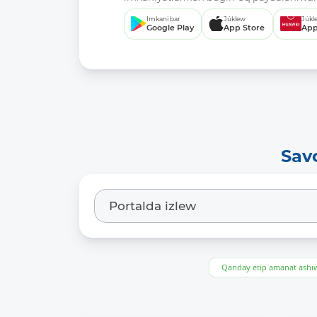
Imkani bar
Júklew
Júkl
Google Play
App Store
App
Sav
Qanday etip amanat ash