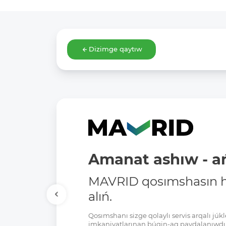
Dizimge qaytıw
Amanat ashıw - ań
MAVRID qosımshasın há
alıń.
Qosımshanı sizge qolaylı servis arqalı jú
imkaniyatlarınan búgin-aq paydalanıwdı 