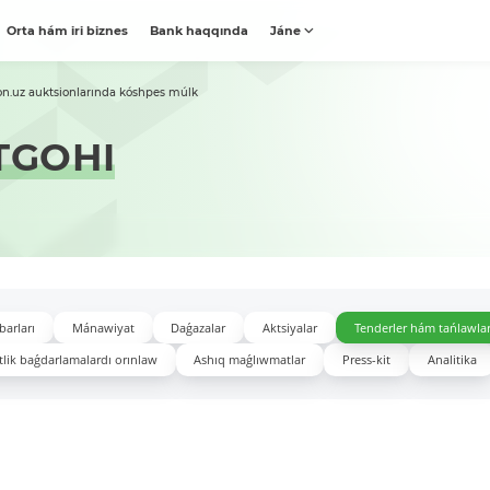
Orta hám iri biznes
Bank haqqında
Jáne
on.uz auktsionlarında kóshpes múlk
TGOHI
barları
Mánawiyat
Daǵazalar
Aktsiyalar
Tenderler hám tańlawla
lik baǵdarlamalardı orınlaw
Ashıq maǵlıwmatlar
Press-kit
Analitika