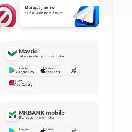
Múrájat jiberiw
Siziń pikirińiz bizge áhmietli
Mavrid
Jeke klientler ushın qosımsha
Imkani bar
Júklew
Google Play
App Store
Júklew
App Gallery
MKBANK mobile
Biznes ushın qosımsha
Imkani bar
Júklew