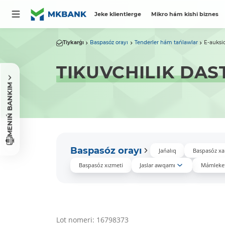
Jeke klientlerge
Mikro hám kishi biznes
Tiykarǵı
Baspasóz orayı
Tenderler hám tańlawlar
E-auksi
TIKUVCHILIK DAS
MENIŃ BANKIM
Baspasóz orayı
Jańalıq
Baspasóz xa
Baspasóz xızmeti
Jaslar awqamı
Mámleket
Lot nomeri: 16798373