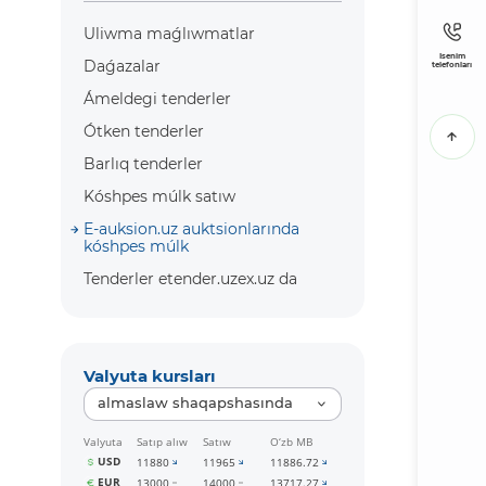
Uliwma maǵlıwmatlar
Isenim
Daǵazalar
telefonları
Ámeldegi tenderler
Ótken tenderler
Barlıq tenderler
Kóshpes múlk satıw
E-auksion.uz auktsionlarında
kóshpes múlk
Tenderler etender.uzex.uz da
Valyuta kursları
almaslaw shaqapshasında
Valyuta
Satıp alıw
Satıw
O‘zb MB
USD
11880
11965
11886.72
EUR
13000
14000
13717.27