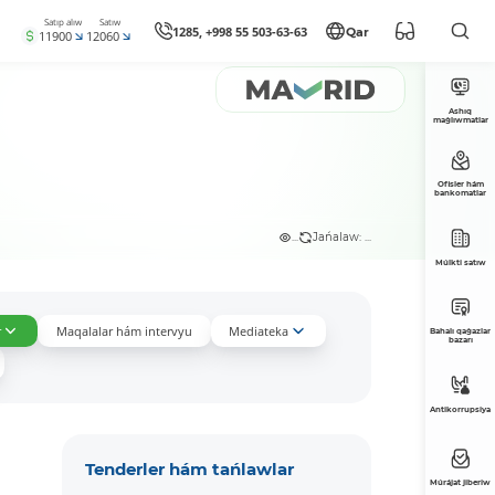
Satıp alıw
Satıw
1285, +998 55 503-63-63
Qar
11900
12060
Ashıq
maǵlıwmatlar
Ofisler hám
bankomatlar
...
Jańalaw: ...
Múlkti satıw
r
Maqalalar hám intervyu
Mediateka
Bahalı qaǵazlar
bazarı
Antikorrupsiya
Tenderler hám tańlawlar
Múrájat jiberiw