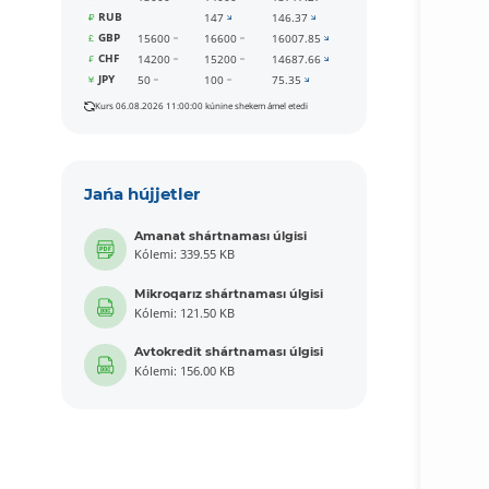
RUB
147
146.37
GBP
15600
16600
16007.85
CHF
14200
15200
14687.66
JPY
50
100
75.35
Kurs 06.08.2026 11:00:00 kúnine shekem ámel etedi
Jańa hújjetler
Amanat shártnaması úlgisi
Kólemi: 339.55 KB
Mikroqarız shártnaması úlgisi
Kólemi: 121.50 KB
Avtokredit shártnaması úlgisi
Kólemi: 156.00 KB