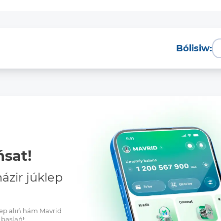
Bólisiw:
sat!
zir júklep
klep alıń hám Mavrid
baslań!: