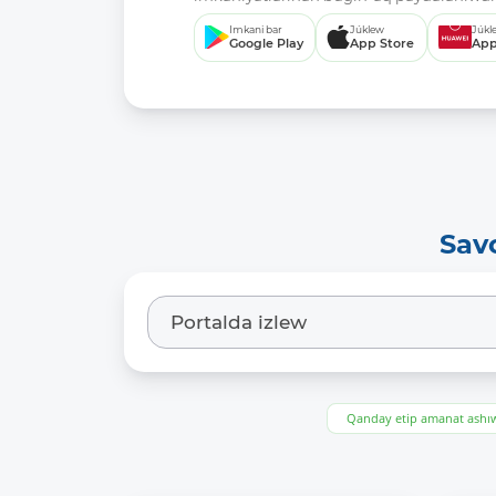
Imkani bar
Júklew
Júkl
Google Play
App Store
App
Sav
Qanday etip amanat ash