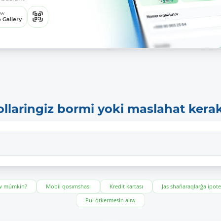
ew
 Gallery
ollaringiz bormi yoki maslahat kera
ıw múmkin?
Mobil qosımshası
Kredit kartası
Jas shańaraqlarǵa ipot
Pul ótkermesin alıw