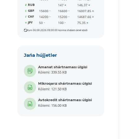
RUB
147
146.37
GBP
15600
16600
16007.85
CHF
14200
15200
14687.66
JPY
50
100
75.35
Kurs 06.08.2026 09:00:00 kúnine shekem ámel etedi
Jańa hújjetler
Amanat shártnaması úlgisi
Kólemi: 339.55 KB
Mikroqarız shártnaması úlgisi
Kólemi: 121.50 KB
Avtokredit shártnaması úlgisi
Kólemi: 156.00 KB