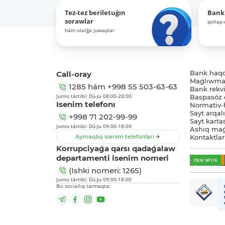
Tez-tez beriletuǵın
Bank
sorawlar
qollap
hám olarǵa juwaplar
Call-oray
Bank haq
Maǵlıwmat
1285
hám
+998 55 503-63-63
Bank rekviz
Jumıs tártibi: Dú-Ju 08:00-20:00
Baspasóz 
Isenim telefonı
Normativ-h
Sayt arqal
+998 71 202-99-99
Sayt karta
Jumıs tártibi: Dú-Ju 09:00-18:00
Ashıq maǵ
Aymaqlıq isenim telefonları
Kontaktlar
Korrupciyaǵa qarsı qadaǵalaw
departamenti isenim nomeri
(Ishki nomeri: 1265)
Jumıs tártibi: Dú-Ju 09:00-18:00
Biz sociallıq tarmaqta: