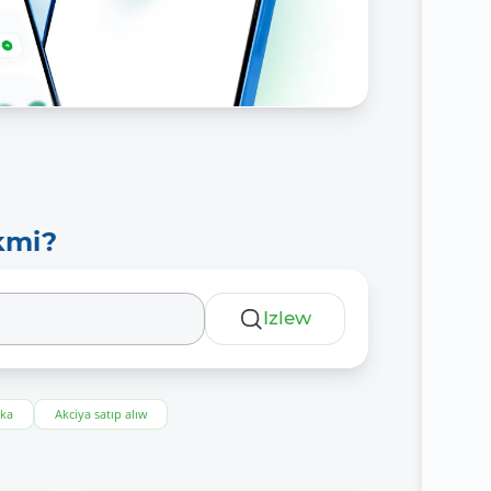
kmi?
Izlew
eka
Akciya satıp alıw