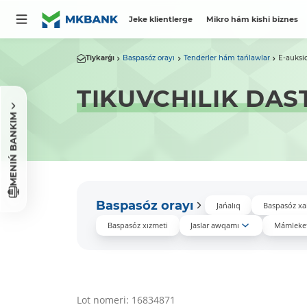
Jeke klientlerge
Mikro hám kishi biznes
Tiykarǵı
Baspasóz orayı
Tenderler hám tańlawlar
E-auksi
TIKUVCHILIK DAS
MENIŃ BANKIM
Baspasóz orayı
Jańalıq
Baspasóz xa
Baspasóz xızmeti
Jaslar awqamı
Mámleket
Lot nomeri: 16834871