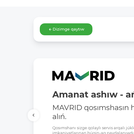
Dizimge qaytıw
Amanat ashıw - ań
MAVRID qosımshasın há
alıń.
Qosımshanı sizge qolaylı servis arqalı jú
imkaniyatlarınan búgin-aq paydalanıwdı 