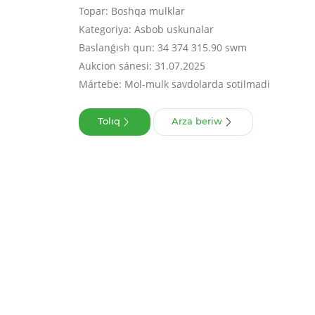
Topar: Boshqa mulklar
Kategoriya: Asbob uskunalar
Baslanǵısh qun: 34 374 315.90 swm
Aukcion sánesi: 31.07.2025
Mártebe: Mol-mulk savdolarda sotilmadi
Tolıq
Arza beriw