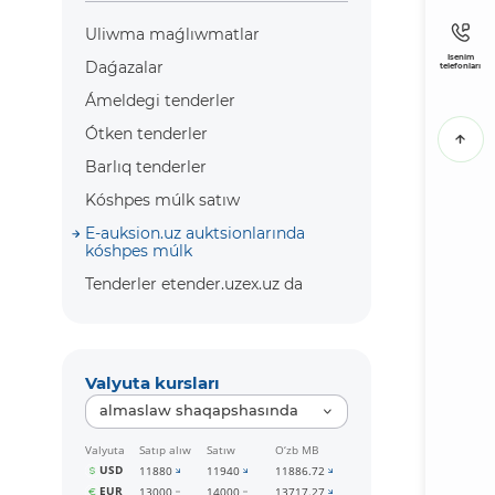
Uliwma maǵlıwmatlar
Isenim
Daǵazalar
telefonları
Ámeldegi tenderler
Ótken tenderler
Barlıq tenderler
Kóshpes múlk satıw
E-auksion.uz auktsionlarında
kóshpes múlk
Tenderler etender.uzex.uz da
Valyuta kursları
almaslaw shaqapshasında
Valyuta
Satıp alıw
Satıw
O‘zb MB
USD
11880
11940
11886.72
EUR
13000
14000
13717.27