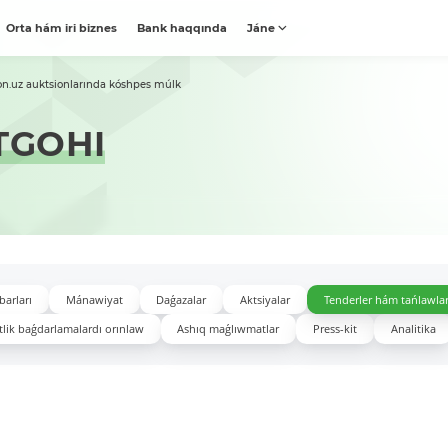
Orta hám iri biznes
Bank haqqında
Jáne
on.uz auktsionlarında kóshpes múlk
TGOHI
barları
Mánawiyat
Daǵazalar
Aktsiyalar
Tenderler hám tańlawla
lik baǵdarlamalardı orınlaw
Ashıq maǵlıwmatlar
Press-kit
Analitika