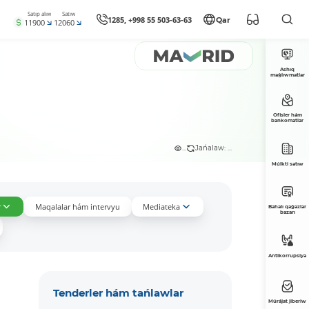
Satıp alıw
Satıw
1285, +998 55 503-63-63
Qar
11900
12060
Ashıq
maǵlıwmatlar
Ofisler hám
bankomatlar
...
Jańalaw: ...
Múlkti satıw
r
Maqalalar hám intervyu
Mediateka
Bahalı qaǵazlar
bazarı
Antikorrupsiya
Tenderler hám tańlawlar
Múrájat jiberiw