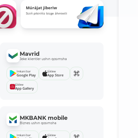
Múrájat jiberiw
Siziń pikirińiz bizge áhmietli
Mavrid
Jeke klientler ushın qosımsha
Imkani bar
Júklew
Google Play
App Store
Júklew
App Gallery
MKBANK mobile
Biznes ushın qosımsha
Imkani bar
Júklew