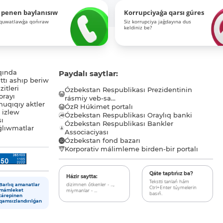
 penen baylanısıw
Korrupciyaǵa qarsı gúres
-quwatlawǵa qońıraw
Siz korrupciya jaǵdayına dus
keldiniz be?
qında
Paydalı saytlar:
tı ashıp beriw
itleri
Ózbekstan Respublikası Prezidentinin
orayı
rásmiy veb-sa...
uqıqıy aktler
ÓzR Húkimet portalı
ı izlew
Ózbekstan Respublikası Oraylıq banki
sı
Ózbekstan Respublikası Bankler
lıwmatlar
Associaciyası
Ózbekstan fond bazarı
Korporativ málimleme birden-bir portalı
Qáte taptıńız ba?
Házir saytta:
Tekstti tanlań hám
dizimnen ótkenler - ...,
Barlıq amanatlar
Ctrl+Enter túymelerin
miymanlar - ...
mámleket
basıń.
tárepinen
qamsızlandırılǵan