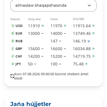
almaslaw shaqapshasında
Valyuta
Satıp alıw
Satıw
O‘zb MB
11910
11970
11915.64
USD
13000
14000
13749.46
EUR
147
146.19
RUB
15600
16600
16034.88
GBP
14200
15200
14719.75
CHF
50
100
75.48
JPY
Kurs 07.08.2026 09:00:00 kúnine shekem ámel
etedi
Jańa hújjetler