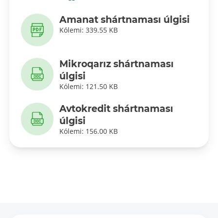
Amanat shártnaması úlgisi
Kólemi: 339.55 KB
Mikroqarız shártnaması
úlgisi
Kólemi: 121.50 KB
Avtokredit shártnaması
úlgisi
Kólemi: 156.00 KB