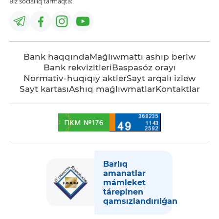
Biz sociallıq tarmaqta:
Bank haqqında
Maǵlıwmattı ashıp beriw
Bank rekvizitleri
Baspasóz orayı
Normativ-huqıqıy aktler
Sayt arqalı izlew
Sayt kartası
Ashıq maǵlıwmatlar
Kontaktlar
Barlıq
amanatlar
mámleket
tárepinen
qamsızlandırılǵan