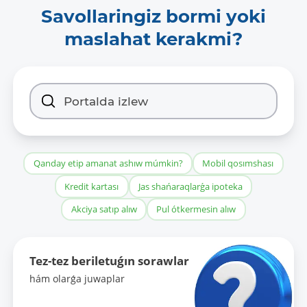
Savollaringiz bormi yoki
maslahat kerakmi?
Qanday etip amanat ashıw múmkin?
Mobil qosımshası
Kredit kartası
Jas shańaraqlarǵa ipoteka
Akciya satıp alıw
Pul ótkermesin alıw
Tez-tez beriletuǵın sorawlar
hám olarǵa juwaplar