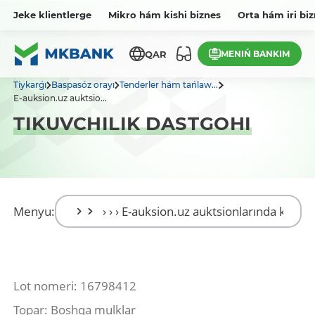
Jeke klientlerge
Mikro hám kishi biznes
Orta hám iri bi
MENIŃ BANKIM
QAR
Tiykarǵı
Baspasóz orayı
Tenderler hám tańlaw...
E-auksion.uz auktsio...
TIKUVCHILIK DASTGOHI
Menyu:
Lot nomeri: 16798412
Topar: Boshqa mulklar