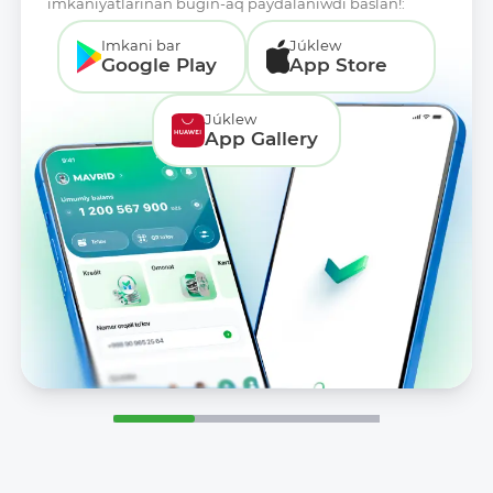
imkaniyatlarınan búgin-aq paydalanıwdı baslań!:
Imkani bar
Júklew
Google Play
App Store
Júklew
App Gallery