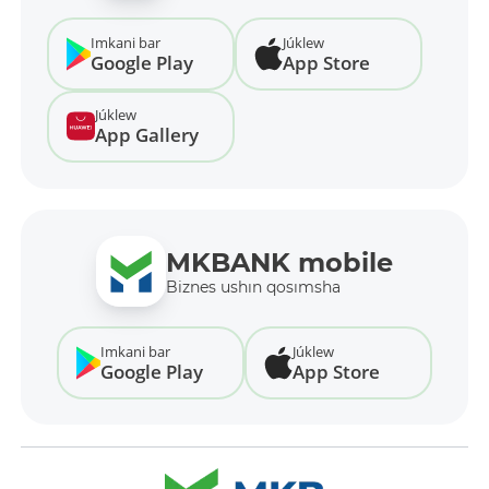
Imkani bar
Júklew
Google Play
App Store
Júklew
App Gallery
MKBANK mobile
Biznes ushın qosımsha
Imkani bar
Júklew
Google Play
App Store