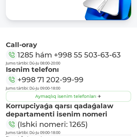
Call-oray
1285
hám
+998 55 503-63-63
Jumıs tártibi: Dú-Ju 08:00-20:00
Isenim telefonı
+998 71 202-99-99
Jumıs tártibi: Dú-Ju 09:00-18:00
Aymaqlıq isenim telefonları
Korrupciyaǵa qarsı qadaǵalaw
departamenti isenim nomeri
(Ishki nomeri: 1265)
Jumıs tártibi: Dú-Ju 09:00-18:00