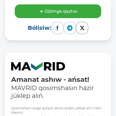
Dizimge qaytıw
Bólisiw:
Amanat ashıw - ańsat!
MAVRID qosımshasın házir
júklep alıń.
Qosımshanı sizge qolaylı servis arqalı júklep alıń hám
Mavrid