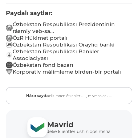
Paydalı saytlar:
Ózbekstan Respublikası Prezidentinin
rásmiy veb-sa...
ÓzR Húkimet portalı
Ózbekstan Respublikası Oraylıq banki
Ózbekstan Respublikası Bankler
Associaciyası
Ózbekstan fond bazarı
Korporativ málimleme birden-bir portalı
dizimnen ótkenler - ...,
miymanlar - ...
Házir saytta:
Mavrid
Jeke klientler ushın qosımsha