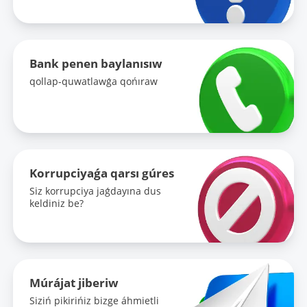
Bank penen baylanısıw
qollap-quwatlawǵa qońıraw
Korrupciyaǵa qarsı gúres
Siz korrupciya jaǵdayına dus
keldiniz be?
Múrájat jiberiw
Siziń pikirińiz bizge áhmietli