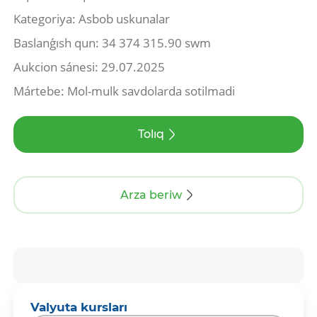
Kategoriya: Asbob uskunalar
Baslanǵısh qun: 34 374 315.90 swm
Aukcion sánesi: 29.07.2025
Mártebe: Mol-mulk savdolarda sotilmadi
Tolıq
Arza beriw
Valyuta kursları