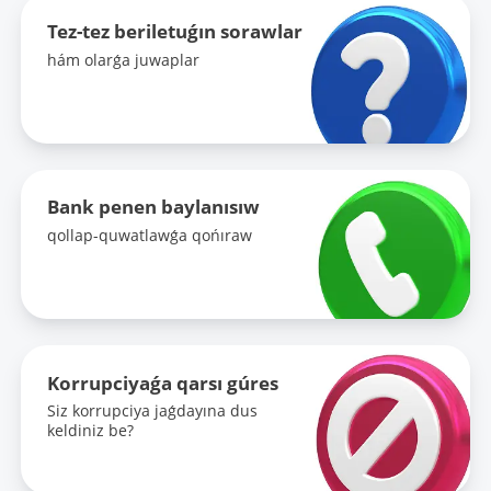
Tez-tez beriletuǵın sorawlar
hám olarǵa juwaplar
Bank penen baylanısıw
qollap-quwatlawǵa qońıraw
Korrupciyaǵa qarsı gúres
Siz korrupciya jaǵdayına dus
keldiniz be?