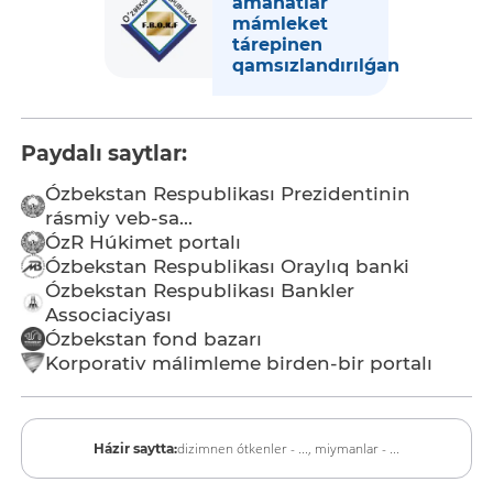
amanatlar
mámleket
tárepinen
qamsızlandırılǵan
Paydalı saytlar:
Ózbekstan Respublikası Prezidentinin
rásmiy veb-sa...
ÓzR Húkimet portalı
Ózbekstan Respublikası Oraylıq banki
Ózbekstan Respublikası Bankler
Associaciyası
Ózbekstan fond bazarı
Korporativ málimleme birden-bir portalı
dizimnen ótkenler - ...,
miymanlar - ...
Házir saytta: