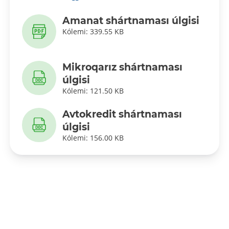
Amanat shártnaması úlgisi
Kólemi: 339.55 KB
Mikroqarız shártnaması
úlgisi
Kólemi: 121.50 KB
Avtokredit shártnaması
úlgisi
Kólemi: 156.00 KB