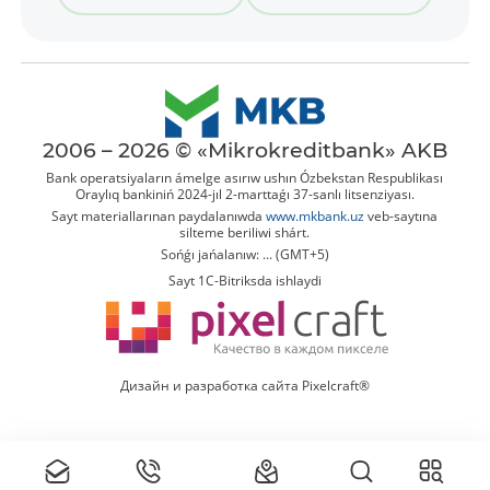
2006 – 2026 © «Mikrokreditbank» AKB
Bank operatsiyaların ámelge asırıw ushın Ózbekstan Respublikası
Oraylıq bankiniń 2024-jıl 2-marttaǵı 37-sanlı litsenziyası.
Sayt materiallarınan paydalanıwda
www.mkbank.uz
veb-saytına
silteme beriliwi shárt.
Sońǵı jańalanıw: ... (GMT+5)
Sayt 1C-Bitriksda ishlaydi
Дизайн и разработка сайта Pixelcraft®
Tolıq