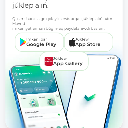
júklep alıń.
Qosımshanı sizge qolaylı servis arqalı júklep alıń hám
Mavrid
imkaniyatlarınan búgin-aq paydalanıwdı baslań!:
Imkani bar
Júklew
Google Play
App Store
Júklew
App Gallery