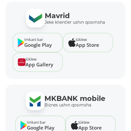
Mavrid
Jeke klientler ushın qosımsha
Imkani bar
Júklew
Google Play
App Store
Júklew
App Gallery
MKBANK mobile
Biznes ushın qosımsha
Imkani bar
Júklew
Google Play
App Store