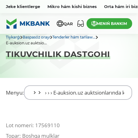
Jeke klientlerge
Mikro hám kishi biznes
Orta hám iri bi
MENIŃ BANKIM
QAR
Tiykarǵı
Baspasóz orayı
Tenderler hám tańlaw...
E-auksion.uz auktsio...
TIKUVCHILIK DASTGOHI
Menyu:
Lot nomeri: 17569110
Topar: Boshqa mulklar