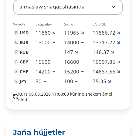
almaslaw shaqapshasında
Valyuta
Satıp alıw
Satıw
O‘zb MB
11880
11965
11886.72
USD
13000
14000
13717.27
EUR
147
146.37
RUB
15600
16600
16007.85
GBP
14200
15200
14687.66
CHF
50
100
75.35
JPY
Kurs 06.08.2026 11:00:00 kúnine shekem ámel
etedi
Jańa hújjetler