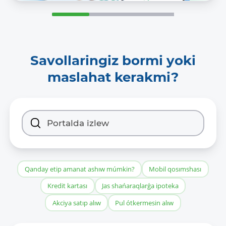
Savollaringiz bormi yoki
maslahat kerakmi?
Qanday etip amanat ashıw múmkin?
Mobil qosımshası
Kredit kartası
Jas shańaraqlarǵa ipoteka
Akciya satıp alıw
Pul ótkermesin alıw