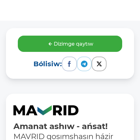
Dizimge qaytıw
Bólisiw:
Amanat ashıw - ańsat!
MAVRID qosımshasın házir