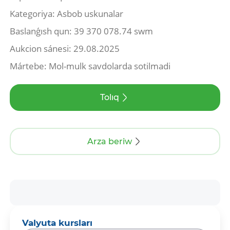
Kategoriya: Asbob uskunalar
Baslanǵısh qun: 39 370 078.74 swm
Aukcion sánesi: 29.08.2025
Mártebe: Mol-mulk savdolarda sotilmadi
Tolıq
Arza beriw
Valyuta kursları