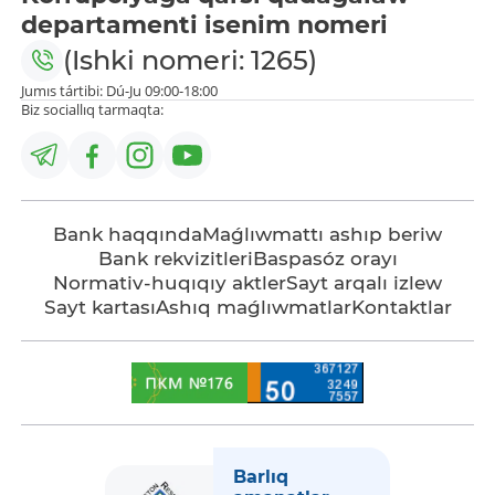
departamenti isenim nomeri
(Ishki nomeri: 1265)
Jumıs tártibi: Dú-Ju 09:00-18:00
Biz sociallıq tarmaqta:
Bank haqqında
Maǵlıwmattı ashıp beriw
Bank rekvizitleri
Baspasóz orayı
Normativ-huqıqıy aktler
Sayt arqalı izlew
Sayt kartası
Ashıq maǵlıwmatlar
Kontaktlar
Barlıq