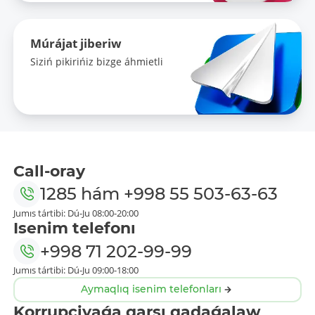
Múrájat jiberiw
Siziń pikirińiz bizge áhmietli
Call-oray
1285
hám
+998 55 503-63-63
Jumıs tártibi: Dú-Ju 08:00-20:00
Isenim telefonı
+998 71 202-99-99
Jumıs tártibi: Dú-Ju 09:00-18:00
Aymaqlıq isenim telefonları
Korrupciyaǵa qarsı qadaǵalaw