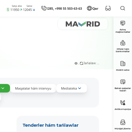
Satıp alıw
Satıw
1285, +998 55 503-63-63
Qar
11950
12045
Ashıq
maǵlıwmatlar
Ofisler hám
bankomatlar
...
Jańalaw: ...
Múlkti satıw
r
Maqalalar hám intervyu
Mediateka
Bahalı qaǵazlar
bazarı
Antikorrupsiya
Tenderler hám tańlawlar
Múrájat jiberiw