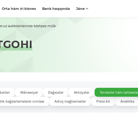
Orta hám iri biznes
Bank haqqında
Jáne
on.uz auktsionlarında kóshpes múlk
TGOHI
barları
Mánawiyat
Daǵazalar
Aktsiyalar
Tenderler hám tańlawla
lik baǵdarlamalardı orınlaw
Ashıq maǵlıwmatlar
Press-kit
Analitika