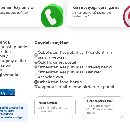
 penen baylanısıw
Korrupciyaǵa qarsı gúres
-quwatlawǵa qońıraw
Siz korrupciya jaǵdayına dus
keldiniz be?
qında
Paydalı saytlar:
tı ashıp beriw
itleri
Ózbekstan Respublikası Prezidentinin
orayı
rásmiy veb-sa...
uqıqıy aktler
ÓzR Húkimet portalı
ı izlew
Ózbekstan Respublikası Oraylıq banki
sı
Ózbekstan Respublikası Bankler
lıwmatlar
Associaciyası
Ózbekstan fond bazarı
Korporativ málimleme birden-bir portalı
Qáte taptıńız ba?
Házir saytta:
Tekstti tanlań hám
dizimnen ótkenler - ...,
Barlıq amanatlar
Ctrl+Enter túymelerin
miymanlar - ...
mámleket
basıń.
tárepinen
qamsızlandırılǵan