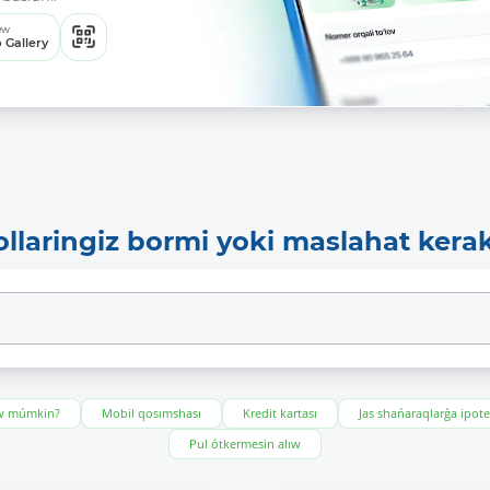
ew
 Gallery
ollaringiz bormi yoki maslahat kera
ıw múmkin?
Mobil qosımshası
Kredit kartası
Jas shańaraqlarǵa ipot
Pul ótkermesin alıw