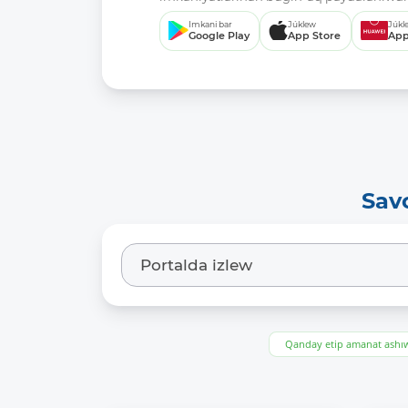
Imkani bar
Júklew
Júkl
Google Play
App Store
App
Sav
Qanday etip amanat ash