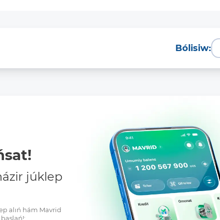
Bólisiw:
sat!
zir júklep
klep alıń hám Mavrid
baslań!: