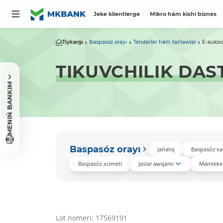
Jeke klientlerge
Mikro hám kishi biznes
Tiykarǵı
Baspasóz orayı
Tenderler hám tańlawlar
E-auksi
TIKUVCHILIK DAS
MENIŃ BANKIM
Baspasóz orayı
Jańalıq
Baspasóz xa
Baspasóz xızmeti
Jaslar awqamı
Mámleket
Lot nomeri: 17569191