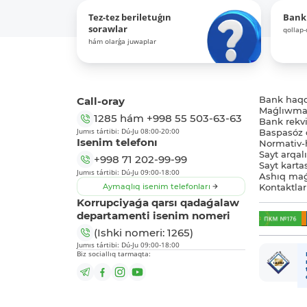
Tez-tez beriletuǵın
Bank
sorawlar
qollap
hám olarǵa juwaplar
Call-oray
Bank haq
Maǵlıwmat
1285
hám
+998 55 503-63-63
Bank rekviz
Jumıs tártibi: Dú-Ju 08:00-20:00
Baspasóz 
Isenim telefonı
Normativ-h
Sayt arqal
+998 71 202-99-99
Sayt karta
Jumıs tártibi: Dú-Ju 09:00-18:00
Ashıq maǵ
Aymaqlıq isenim telefonları
Kontaktlar
Korrupciyaǵa qarsı qadaǵalaw
departamenti isenim nomeri
(Ishki nomeri: 1265)
Jumıs tártibi: Dú-Ju 09:00-18:00
Biz sociallıq tarmaqta: