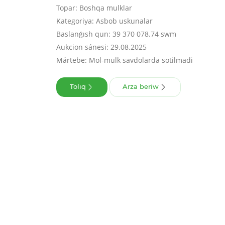
Topar: Boshqa mulklar
Kategoriya: Asbob uskunalar
Baslanǵısh qun: 39 370 078.74 swm
Aukcion sánesi: 29.08.2025
Mártebe: Mol-mulk savdolarda sotilmadi
Tolıq
Arza beriw