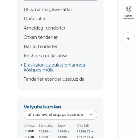
Uliwma maǵlıwmatlar
Isenim
Daǵazalar
telefonları
Ámeldegi tenderler
Ótken tenderler
Barlıq tenderler
Kóshpes múlk satıw
E-auksion.uz auktsionlarında
kóshpes múlk
Tenderler etender.uzex.uz da
Valyuta kursları
almaslaw shaqapshasında
Valyuta
Satıp alıw
Satıw
O‘zb MB
USD
11880
11940
11886.72
EUR
13000
14000
13717.27