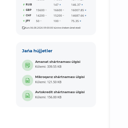
RUB
147
146.37
GBP
15600
16600
16007.85
CHF
14200
15200
14687.66
JPY
50
100
75.35
Kurs 06.08.2026 09:00:00 kúnine shekem ámel etedi
Jańa hújjetler
Amanat shártnaması úlgisi
Kólemi: 339.55 KB
Mikroqarız shártnaması úlgisi
Kólemi: 121.50 KB
Avtokredit shártnaması úlgisi
Kólemi: 156.00 KB