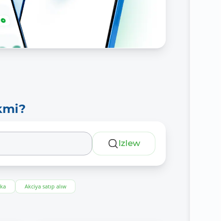
kmi?
Izlew
eka
Akciya satıp alıw