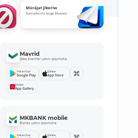
Múrájat jiberiw
Siziń pikirińiz bizge áhmietli
Mavrid
Jeke klientler ushın qosımsha
Imkani bar
Júklew
Google Play
App Store
Júklew
App Gallery
MKBANK mobile
Biznes ushın qosımsha
Imkani bar
Júklew