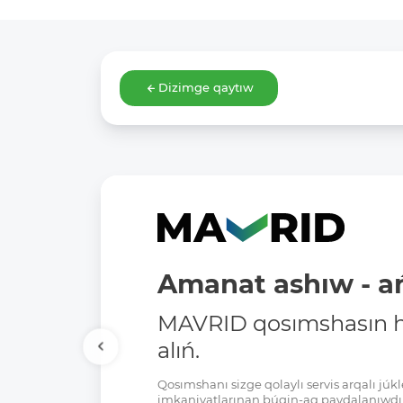
Dizimge qaytıw
Amanat ashıw - ań
MAVRID qosımshasın há
alıń.
Qosımshanı sizge qolaylı servis arqalı jú
imkaniyatlarınan búgin-aq paydalanıwdı 