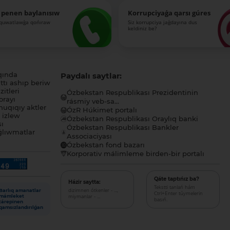
 penen baylanısıw
Korrupciyaǵa qarsı gúres
-quwatlawǵa qońıraw
Siz korrupciya jaǵdayına dus
keldiniz be?
qında
Paydalı saytlar:
tı ashıp beriw
itleri
Ózbekstan Respublikası Prezidentinin
orayı
rásmiy veb-sa...
uqıqıy aktler
ÓzR Húkimet portalı
ı izlew
Ózbekstan Respublikası Oraylıq banki
sı
Ózbekstan Respublikası Bankler
lıwmatlar
Associaciyası
Ózbekstan fond bazarı
Korporativ málimleme birden-bir portalı
Qáte taptıńız ba?
Házir saytta:
Tekstti tanlań hám
dizimnen ótkenler - ...,
Barlıq amanatlar
Ctrl+Enter túymelerin
miymanlar - ...
mámleket
basıń.
tárepinen
qamsızlandırılǵan