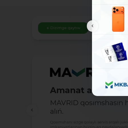
Dizimge qaytıw
Amanat ashıw - ań
MAVRID qosımshasın há
alıń.
Qosımshanı sizge qolaylı servis arqalı jú
imkaniyatlarınan búgin-aq paydalanıwdı 