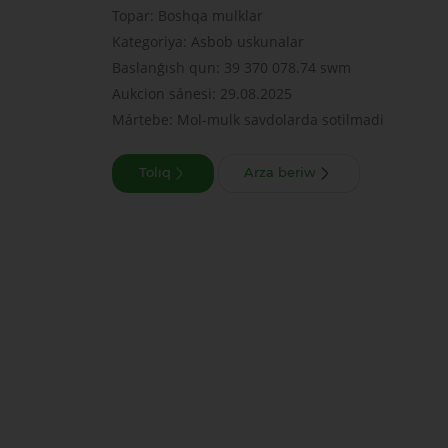
Topar: Boshqa mulklar
Kategoriya: Asbob uskunalar
Baslanǵısh qun: 39 370 078.74 swm
Aukcion sánesi: 29.08.2025
Mártebe: Mol-mulk savdolarda sotilmadi
Tolıq
Arza beriw