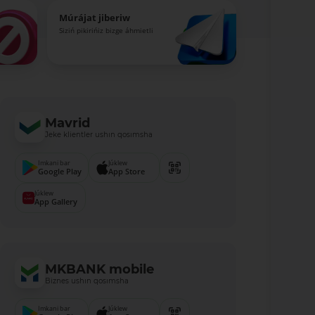
Múrájat jiberiw
Siziń pikirińiz bizge áhmietli
Mavrid
Jeke klientler ushın qosımsha
Imkani bar
Júklew
Google Play
App Store
Júklew
App Gallery
MKBANK mobile
Biznes ushın qosımsha
Imkani bar
Júklew