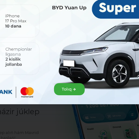
Bólisiw:
Tolıq
sat!
zir júklep
klep alıń hám Mavrid
baslań!: