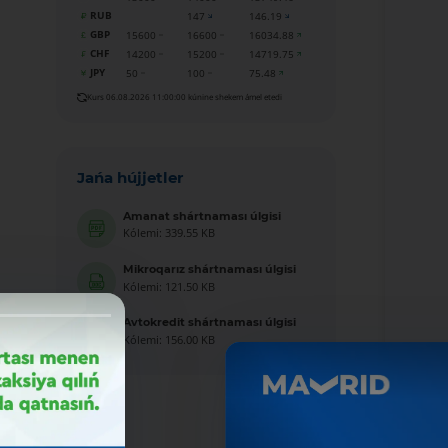
RUB
147
146.19
GBP
15600
16600
16034.88
CHF
14200
15200
14719.75
JPY
50
100
75.48
Kurs 06.08.2026 11:00:00 kúnine shekem ámel etedi
Jańa hújjetler
Amanat shártnaması úlgisi
Kólemi: 339.55 KB
Mikroqarız shártnaması úlgisi
Kólemi: 121.50 KB
Avtokredit shártnaması úlgisi
Kólemi: 156.00 KB