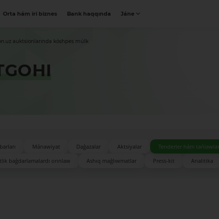
Orta hám iri biznes
Bank haqqında
Jáne
on.uz auktsionlarında kóshpes múlk
TGOHI
barları
Mánawiyat
Daǵazalar
Aktsiyalar
Tenderler hám tańlawla
lik baǵdarlamalardı orınlaw
Ashıq maǵlıwmatlar
Press-kit
Analitika