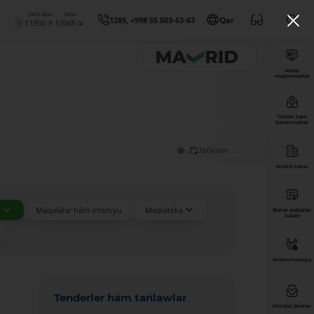
Satıp alıw
Satıw
1285, +998 55 503-63-63
Qar
11950
12045
Ashıq
maǵlıwmatlar
Ofisler hám
bankomatlar
...
Jańalaw: ...
Múlkti satıw
r
Maqalalar hám intervyu
Mediateka
Bahalı qaǵazlar
bazarı
Antikorrupsiya
Tenderler hám tańlawlar
Múrájat jiberiw