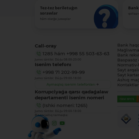
Tez-tez beriletuǵın
Bank
sorawlar
qollap
hám olarǵa juwaplar
Call-oray
Bank haq
Maǵlıwmat
1285
hám
+998 55 503-63-63
Bank rekviz
Jumıs tártibi: Dú-Ju 08:00-20:00
Baspasóz 
Isenim telefonı
Normativ-h
Sayt arqal
+998 71 202-99-99
Sayt karta
Jumıs tártibi: Dú-Ju 09:00-18:00
Ashıq maǵ
Aymaqlıq isenim telefonları
Kontaktlar
Korrupciyaǵa qarsı qadaǵalaw
departamenti isenim nomeri
(Ishki nomeri: 1265)
Jumıs tártibi: Dú-Ju 09:00-18:00
Biz sociallıq tarmaqta: