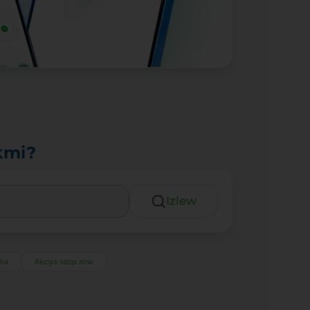
kmi?
Izlew
eka
Akciya satıp alıw