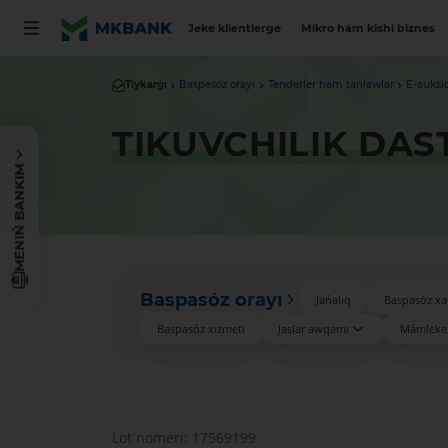
Jeke klientlerge
Mikro hám kishi biznes
Tiykarǵı
Baspasóz orayı
Tenderler hám tańlawlar
E-auksi
TIKUVCHILIK DAS
MENIŃ BANKIM
Baspasóz orayı
Jańalıq
Baspasóz xa
Baspasóz xızmeti
Jaslar awqamı
Mámleket
Lot nomeri: 17569199