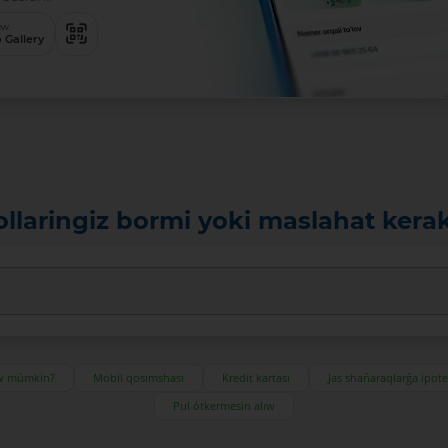
ew
 Gallery
ollaringiz bormi yoki maslahat kera
ıw múmkin?
Mobil qosımshası
Kredit kartası
Jas shańaraqlarǵa ipot
Pul ótkermesin alıw