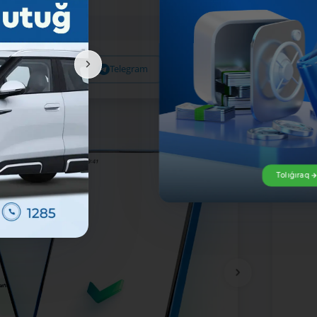
Facebook
Telegram
X
Tolıǵıraq