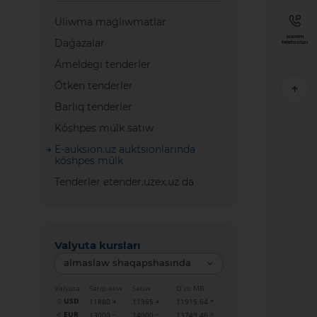
Uliwma maǵlıwmatlar
Isenim
Daǵazalar
telefonları
Ámeldegi tenderler
Ótken tenderler
Barlıq tenderler
Kóshpes múlk satıw
E-auksion.uz auktsionlarında
kóshpes múlk
Tenderler etender.uzex.uz da
Valyuta kursları
almaslaw shaqapshasında
Valyuta
Satıp alıw
Satıw
O‘zb MB
USD
11880
11965
11915.64
EUR
13000
14000
13749.46