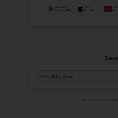
Imkani bar
Júklew
Júkl
Google Play
App Store
App
Sav
Qanday etip amanat ash