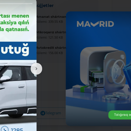
Jańa hújjetler
Amanat shártnaması úlgisi
Kólemi: 339.55 KB
Mikroqarız shártnaması úlgisi
Kólemi: 121.50 KB
Avtokredit shártnaması úlgisi
Kólemi: 156.00 KB
Facebook
Telegram
X
Tolıǵıraq