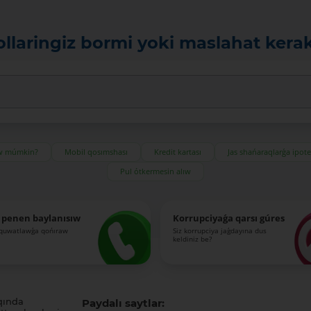
ollaringiz bormi yoki maslahat kera
ıw múmkin?
Mobil qosımshası
Kredit kartası
Jas shańaraqlarǵa ipot
Pul ótkermesin alıw
 penen baylanısıw
Korrupciyaǵa qarsı gúres
-quwatlawǵa qońıraw
Siz korrupciya jaǵdayına dus
keldiniz be?
qında
Paydalı saytlar: