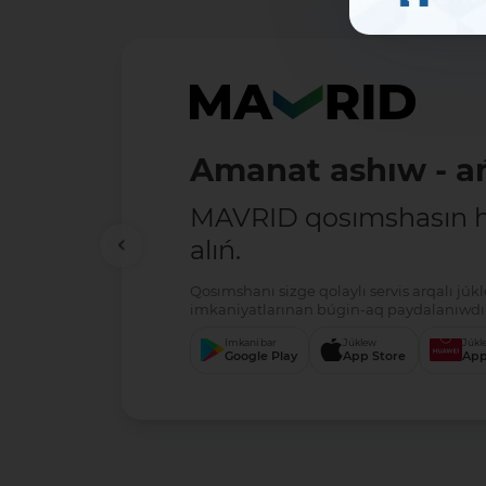
Amanat ashıw - ań
MAVRID qosımshasın há
alıń.
Qosımshanı sizge qolaylı servis arqalı jú
imkaniyatlarınan búgin-aq paydalanıwdı 
Imkani bar
Júklew
Júkl
Google Play
App Store
App