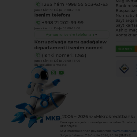
Maǵlıwmat
1285
hám
+998 55 503-63-63
Bank rekviz
Jumıs tártibi: Dú-Ju 08:00-20:00
Baspasóz 
Isenim telefonı
Normativ-h
Sayt arqal
+998 71 202-99-99
Sayt karta
Jumıs tártibi: Dú-Ju 09:00-18:00
Ashıq maǵ
Aymaqlıq isenim telefonları
Kontaktlar
Korrupciyaǵa qarsı qadaǵalaw
departamenti isenim nomeri
(Ishki nomeri: 1265)
Jumıs tártibi: Dú-Ju 09:00-18:00
Biz sociallıq tarmaqta:
_2006 – 2026 © «Mikrokreditbank»
Bank operatsiyaların ámelge asırıw ushın Ózbekstan 
litsenziyası.
Sayt materiallarınan paydalanıwda
www.mkbank.uz
Sońǵı jańalanıw: 7 Su'mbile 2026, 20:36 (GMT+5)