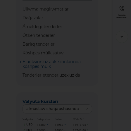
Uliwma maǵlıwmatlar
Isenim
Daǵazalar
telefonları
Ámeldegi tenderler
Ótken tenderler
Barlıq tenderler
Kóshpes múlk satıw
E-auksion.uz auktsionlarında
kóshpes múlk
Tenderler etender.uzex.uz da
Valyuta kursları
almaslaw shaqapshasında
Valyuta
Satıp alıw
Satıw
O‘zb MB
USD
11880
11965
11915.64
EUR
13000
14000
13749.46