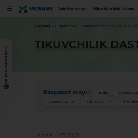
Jeke klientlerge
Mikro hám kishi biznes
Tiykarǵı
Baspasóz orayı
Tenderler hám tańlawlar
E-auksi
TIKUVCHILIK DAS
MENIŃ BANKIM
Baspasóz orayı
Jańalıq
Baspasóz xa
Baspasóz xızmeti
Jaslar awqamı
Mámleket
Lot nomeri: 17569220