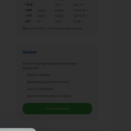
RUB
147
146.19
GBP
15600
16600
16034.88
CHF
14200
15200
14719.75
JPY
50
100
75.48
Kurs 06.08.2026 11:00:00 kúnine shekem ámel etedi
Soraw
Sizdi eń kóp qanday bank xizmetleri
qızıqtıradı?
Plastik kartalar
Xalıq aralıq pul ótkermeleri
Tutınıw kreditleri
Isbilermenler ushin kreditler
Dawıs beriw