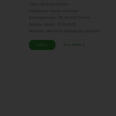
Topar: Boshqa mulklar
Kategoriya: Asbob uskunalar
Baslanǵısh qun: 39 370 078.74 swm
Aukcion sánesi: 29.08.2025
Mártebe: Mol-mulk savdolarda sotilmadi
Tolıq
Arza beriw