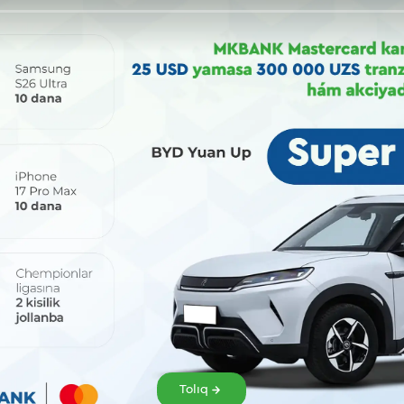
Bólisiw:
Tolıq