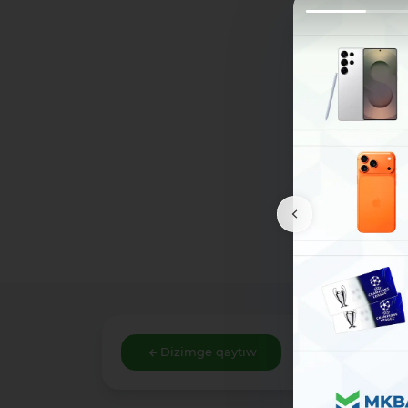
Dizimge qaytıw