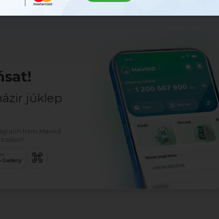
sat!
zir júklep
klep alıń hám Mavrid
baslań!:
ew
 Gallery