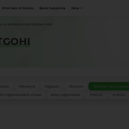
Orta hám iri biznes
Bank haqqında
Jáne
on.uz auktsionlarında kóshpes múlk
TGOHI
barları
Mánawiyat
Daǵazalar
Aktsiyalar
Tenderler hám tańlawla
lik baǵdarlamalardı orınlaw
Ashıq maǵlıwmatlar
Press-kit
Analitika