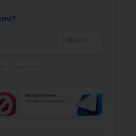
kmi?
Izlew
eka
Akciya satıp alıw
Múrájat jiberiw
Siziń pikirińiz bizge áhmietli