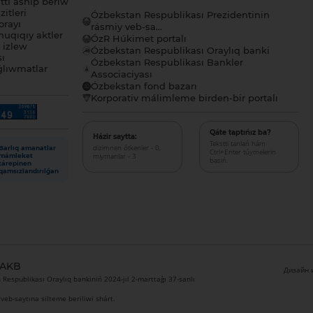
tı ashıp beriw
itleri
Ózbekstan Respublikası Prezidentinin
orayı
rásmiy veb-sa...
uqıqıy aktler
ÓzR Húkimet portalı
ı izlew
Ózbekstan Respublikası Oraylıq banki
sı
Ózbekstan Respublikası Bankler
lıwmatlar
Associaciyası
Ózbekstan fond bazarı
Korporativ málimleme birden-bir portalı
Qáte taptıńız ba?
Házir saytta:
Tekstti tanlań hám
dizimnen ótkenler - 0,
Barlıq amanatlar
Ctrl+Enter túymelerin
miymanlar - 3
mámleket
basıń.
tárepinen
qamsızlandırılǵan
 AKB
Дизайн и
Respublikası Oraylıq bankiniń 2024-jıl 2-marttaǵı 37-sanlı
veb-saytına silteme beriliwi shárt.