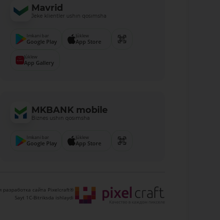
Mavrid
Jeke klientler ushın qosımsha
Imkani bar
Júklew
Google Play
App Store
Júklew
App Gallery
MKBANK mobile
Biznes ushın qosımsha
Imkani bar
Júklew
Google Play
App Store
 разработка сайта Pixelcraft®
Sayt 1C-Bitriksda ishlaydi