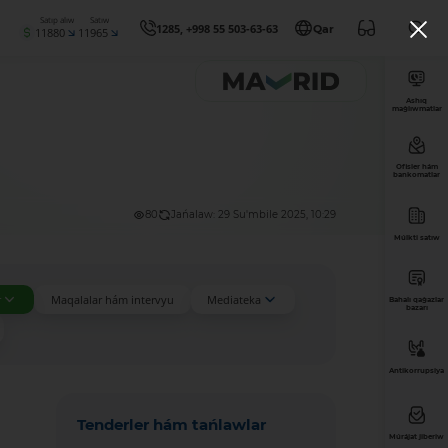
Satıp alıw
Satıw
1285, +998 55 503-63-63
Qar
11880
11965
Ashıq
maǵlıwmatlar
Ofisler hám
bankomatlar
80
Jańalaw: 29 Su'mbile 2025, 10:29
Múlkti satıw
r
Maqalalar hám intervyu
Mediateka
Bahalı qaǵazlar
bazarı
Antikorrupsiya
Tenderler hám tańlawlar
Múrájat jiberiw