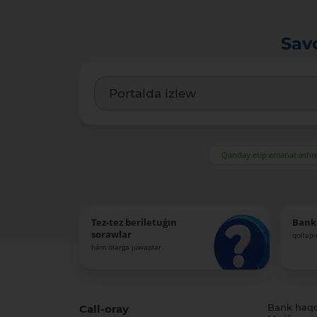
Sav
Qanday etip amanat ash
Tez-tez beriletuǵın
Bank
sorawlar
qollap
hám olarǵa juwaplar
Call-oray
Bank haq