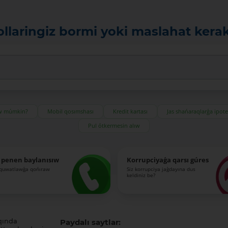
ollaringiz bormi yoki maslahat kera
ıw múmkin?
Mobil qosımshası
Kredit kartası
Jas shańaraqlarǵa ipot
Pul ótkermesin alıw
 penen baylanısıw
Korrupciyaǵa qarsı gúres
-quwatlawǵa qońıraw
Siz korrupciya jaǵdayına dus
keldiniz be?
qında
Paydalı saytlar: