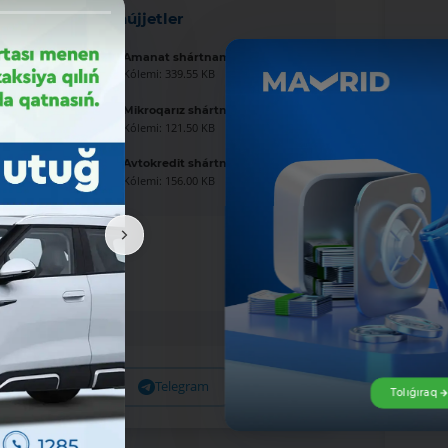
Jańa hújjetler
Amanat shártnaması úlgisi
Kólemi: 339.55 KB
Mikroqarız shártnaması úlgisi
Kólemi: 121.50 KB
Avtokredit shártnaması úlgisi
Kólemi: 156.00 KB
Facebook
Telegram
X
Tolıǵıraq