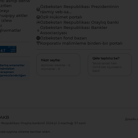
tı ashıp beriw
itleri
Ózbekstan Respublikası Prezidentinin
orayı
rásmiy veb-sa...
uqıqıy aktler
ÓzR Húkimet portalı
ı izlew
Ózbekstan Respublikası Oraylıq banki
sı
Ózbekstan Respublikası Bankler
lıwmatlar
Associaciyası
Ózbekstan fond bazarı
Korporativ málimleme birden-bir portalı
Qáte taptıńız ba?
Házir saytta:
Tekstti tanlań hám
dizimnen ótkenler - 0,
Barlıq amanatlar
Ctrl+Enter túymelerin
miymanlar - 6
mámleket
basıń.
tárepinen
qamsızlandırılǵan
 AKB
Дизайн и
Respublikası Oraylıq bankiniń 2024-jıl 2-marttaǵı 37-sanlı
veb-saytına silteme beriliwi shárt.