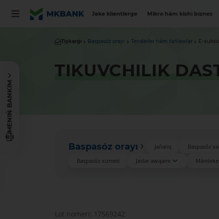
Jeke klientlerge
Mikro hám kishi biznes
Tiykarǵı
Baspasóz orayı
Tenderler hám tańlawlar
E-auksi
TIKUVCHILIK DAS
MENIŃ BANKIM
Baspasóz orayı
Jańalıq
Baspasóz xa
Baspasóz xızmeti
Jaslar awqamı
Mámleket
Lot nomeri: 17569242