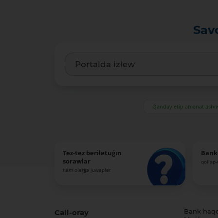
Sav
Qanday etip amanat ash
Tez-tez beriletuǵın
Bank
sorawlar
qollap
hám olarǵa juwaplar
Call-oray
Bank haq