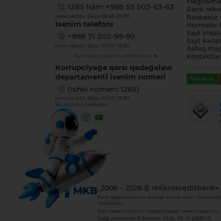
Maǵlıwmat
1285
hám
+998 55 503-63-63
Bank rekviz
Jumıs tártibi: Dú-Ju 08:00-20:00
Baspasóz 
Isenim telefonı
Normativ-h
Sayt arqal
+998 71 202-99-99
Sayt karta
Jumıs tártibi: Dú-Ju 09:00-18:00
Ashıq maǵ
Aymaqlıq isenim telefonları
Kontaktlar
Korrupciyaǵa qarsı qadaǵalaw
departamenti isenim nomeri
(Ishki nomeri: 1265)
Jumıs tártibi: Dú-Ju 09:00-18:00
Biz sociallıq tarmaqta:
_2006 – 2026 © «Mikrokreditbank»
Bank operatsiyaların ámelge asırıw ushın Ózbekstan 
litsenziyası.
Sayt materiallarınan paydalanıwda
www.mkbank.uz
Sońǵı jańalanıw: 8 Su'mbile 2026, 19:16 (GMT+5)