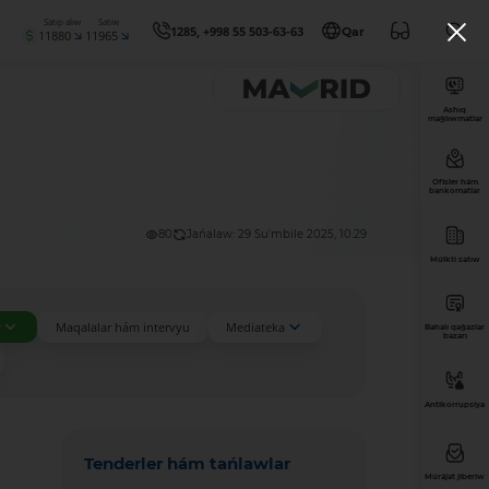
Satıp alıw
Satıw
1285, +998 55 503-63-63
Qar
11880
11965
Ashıq
maǵlıwmatlar
Ofisler hám
bankomatlar
80
Jańalaw: 29 Su'mbile 2025, 10:29
Múlkti satıw
r
Maqalalar hám intervyu
Mediateka
Bahalı qaǵazlar
bazarı
Antikorrupsiya
Tenderler hám tańlawlar
Múrájat jiberiw