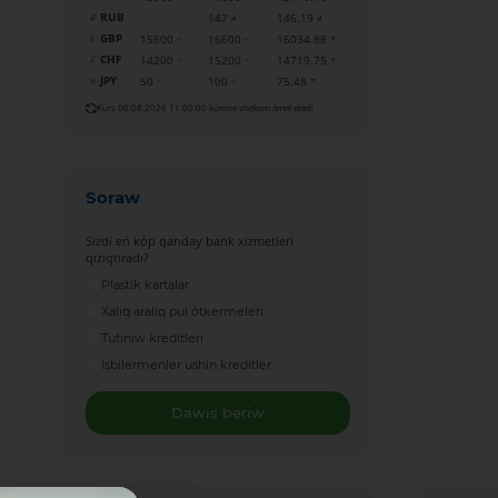
RUB
147
146.19
GBP
15600
16600
16034.88
CHF
14200
15200
14719.75
JPY
50
100
75.48
Kurs 06.08.2026 11:00:00 kúnine shekem ámel etedi
Soraw
Sizdi eń kóp qanday bank xizmetleri
qızıqtıradı?
Plastik kartalar
Xalıq aralıq pul ótkermeleri
Tutınıw kreditleri
Isbilermenler ushin kreditler
Dawıs beriw