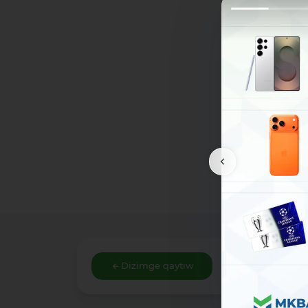
Dizimge qaytıw