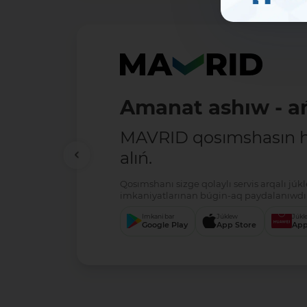
Amanat ashıw - ań
MAVRID qosımshasın há
alıń.
Qosımshanı sizge qolaylı servis arqalı jú
imkaniyatlarınan búgin-aq paydalanıwdı 
Imkani bar
Júklew
Júkl
Google Play
App Store
App