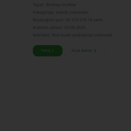
Topar: Boshqa mulklar
Kategoriya: Asbob uskunalar
Baslanǵısh qun: 39 370 078.74 swm
Aukcion sánesi: 29.08.2025
Mártebe: Mol-mulk savdolarda sotilmadi
Tolıq
Arza beriw