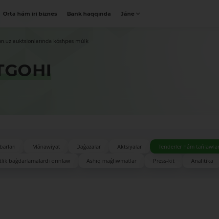
Orta hám iri biznes
Bank haqqında
Jáne
on.uz auktsionlarında kóshpes múlk
TGOHI
barları
Mánawiyat
Daǵazalar
Aktsiyalar
Tenderler hám tańlawla
lik baǵdarlamalardı orınlaw
Ashıq maǵlıwmatlar
Press-kit
Analitika