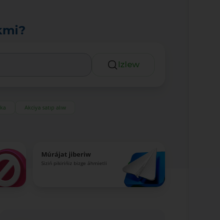
kmi?
Izlew
eka
Akciya satıp alıw
Múrájat jiberiw
Siziń pikirińiz bizge áhmietli