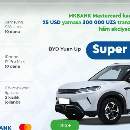
Bólisiw:
Tolıq