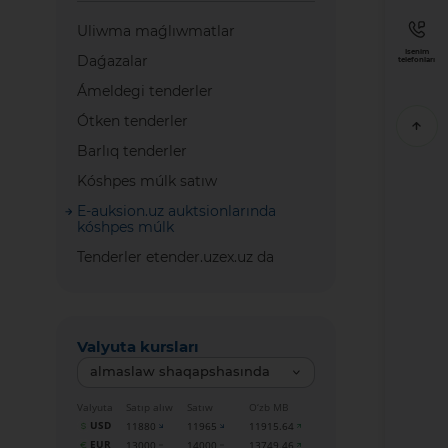
Uliwma maǵlıwmatlar
Isenim
Daǵazalar
telefonları
Ámeldegi tenderler
Ótken tenderler
Barlıq tenderler
Kóshpes múlk satıw
E-auksion.uz auktsionlarında
kóshpes múlk
Tenderler etender.uzex.uz da
Valyuta kursları
almaslaw shaqapshasında
Valyuta
Satıp alıw
Satıw
O‘zb MB
USD
11880
11965
11915.64
EUR
13000
14000
13749.46