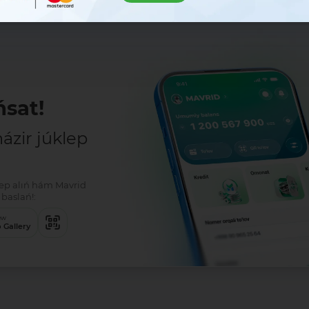
sat!
zir júklep
klep alıń hám Mavrid
baslań!:
ew
 Gallery