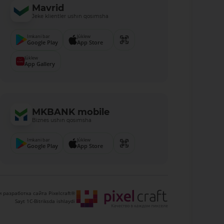
Mavrid
Jeke klientler ushın qosımsha
Imkani bar
Júklew
Google Play
App Store
Júklew
App Gallery
MKBANK mobile
Biznes ushın qosımsha
Imkani bar
Júklew
Google Play
App Store
 разработка сайта Pixelcraft®
Sayt 1C-Bitriksda ishlaydi