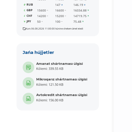
RUB
147
146.19
GBP
15600
16600
16034.88
CHF
14200
15200
14719.75
JPY
50
100
75.48
Kurs 06.08.2026 11:00:00 kúnine shekem ámel etedi
Jańa hújjetler
Amanat shártnaması úlgisi
Kólemi: 339.55 KB
Mikroqarız shártnaması úlgisi
Kólemi: 121.50 KB
Avtokredit shártnaması úlgisi
Kólemi: 156.00 KB