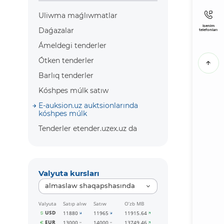
Uliwma maǵlıwmatlar
Isenim
Daǵazalar
telefonları
Ámeldegi tenderler
Ótken tenderler
Barlıq tenderler
Kóshpes múlk satıw
E-auksion.uz auktsionlarında
kóshpes múlk
Tenderler etender.uzex.uz da
Valyuta kursları
almaslaw shaqapshasında
Valyuta
Satıp alıw
Satıw
O‘zb MB
USD
11880
11965
11915.64
EUR
13000
14000
13749.46