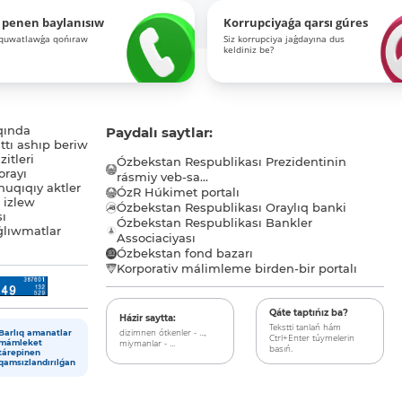
 penen baylanısıw
Korrupciyaǵa qarsı gúres
-quwatlawǵa qońıraw
Siz korrupciya jaǵdayına dus
keldiniz be?
qında
Paydalı saytlar:
tı ashıp beriw
itleri
Ózbekstan Respublikası Prezidentinin
orayı
rásmiy veb-sa...
uqıqıy aktler
ÓzR Húkimet portalı
ı izlew
Ózbekstan Respublikası Oraylıq banki
sı
Ózbekstan Respublikası Bankler
lıwmatlar
Associaciyası
Ózbekstan fond bazarı
Korporativ málimleme birden-bir portalı
Qáte taptıńız ba?
Házir saytta:
Tekstti tanlań hám
dizimnen ótkenler - ...,
Barlıq amanatlar
Ctrl+Enter túymelerin
miymanlar - ...
mámleket
basıń.
tárepinen
qamsızlandırılǵan