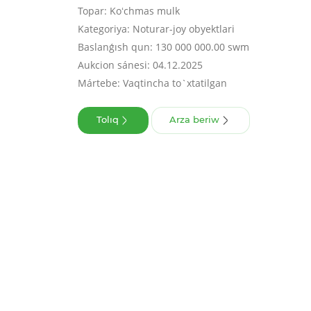
Topar: Koʻchmas mulk
Kategoriya: Noturar-joy obyektlari
Baslanǵısh qun: 130 000 000.00 swm
Aukcion sánesi: 04.12.2025
Mártebe: Vaqtincha to`xtatilgan
Tolıq
Arza beriw