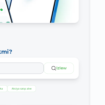
kmi?
Izlew
eka
Akciya satıp alıw