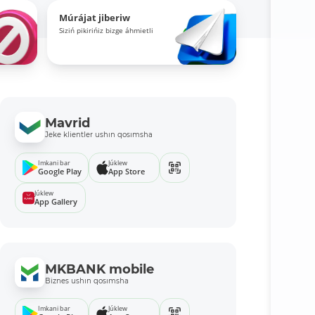
Múrájat jiberiw
Siziń pikirińiz bizge áhmietli
Mavrid
Jeke klientler ushın qosımsha
Imkani bar
Júklew
Google Play
App Store
Júklew
App Gallery
MKBANK mobile
Biznes ushın qosımsha
Imkani bar
Júklew