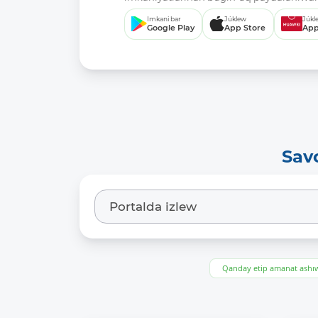
Imkani bar
Júklew
Júkl
Google Play
App Store
App
Sav
Qanday etip amanat ash