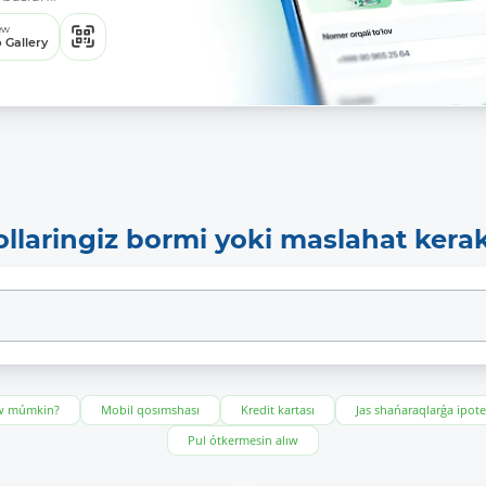
ew
 Gallery
ollaringiz bormi yoki maslahat kera
ıw múmkin?
Mobil qosımshası
Kredit kartası
Jas shańaraqlarǵa ipot
Pul ótkermesin alıw