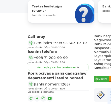
Tez-tez beriletuǵın
Bank
sorawlar
qollap
hám olarǵa juwaplar
Call-oray
Bank haq
Maǵlıwmat
1285
hám
+998 55 503-63-63
Bank rekviz
Jumıs tártibi: Dú-Ju 08:00-20:00
Baspasóz 
Isenim telefonı
Normativ-h
Sayt arqal
+998 71 202-99-99
Sayt karta
Jumıs tártibi: Dú-Ju 09:00-18:00
Ashıq maǵ
Aymaqlıq isenim telefonları
Kontaktlar
Korrupciyaǵa qarsı qadaǵalaw
departamenti isenim nomeri
(Ishki nomeri: 1265)
Jumıs tártibi: Dú-Ju 09:00-18:00
Biz sociallıq tarmaqta: