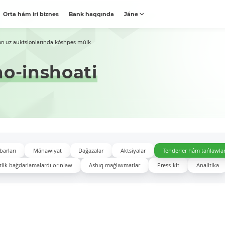
Orta hám iri biznes
Bank haqqında
Jáne
on.uz auktsionlarında kóshpes múlk
no-inshoati
barları
Mánawiyat
Daǵazalar
Aktsiyalar
Tenderler hám tańlawla
lik baǵdarlamalardı orınlaw
Ashıq maǵlıwmatlar
Press-kit
Analitika