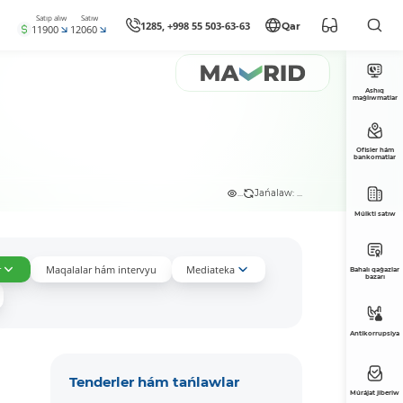
Satıp alıw
Satıw
1285, +998 55 503-63-63
Qar
11900
12060
Ashıq
maǵlıwmatlar
Ofisler hám
bankomatlar
...
Jańalaw: ...
Múlkti satıw
r
Maqalalar hám intervyu
Mediateka
Bahalı qaǵazlar
bazarı
Antikorrupsiya
Tenderler hám tańlawlar
Múrájat jiberiw