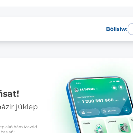
Bólisiw:
sat!
zir júklep
klep alıń hám Mavrid
baslań!: