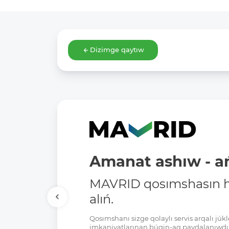
Dizimge qaytıw
Amanat ashıw - ań
MAVRID qosımshasın há
alıń.
Qosımshanı sizge qolaylı servis arqalı jú
imkaniyatlarınan búgin-aq paydalanıwdı 