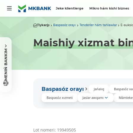
Jeke klientlerge
Mikro hám kishi biznes
Tiykarǵı
Baspasóz orayı
Tenderler hám tańlawlar
E-auksi
Maishiy xizmat bi
MENIŃ BANKIM
Baspasóz orayı
Jańalıq
Baspasóz xa
Baspasóz xızmeti
Jaslar awqamı
Mámleket
Lot nomeri: 19949505