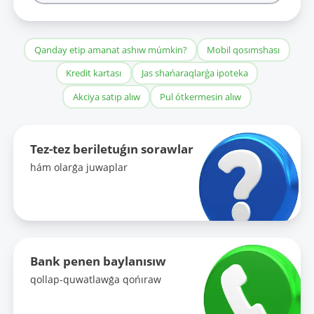
Qanday etip amanat ashıw múmkin?
Mobil qosımshası
Kredit kartası
Jas shańaraqlarǵa ipoteka
Akciya satıp alıw
Pul ótkermesin alıw
Tez-tez beriletuǵın sorawlar
hám olarǵa juwaplar
Bank penen baylanısıw
qollap-quwatlawǵa qońıraw