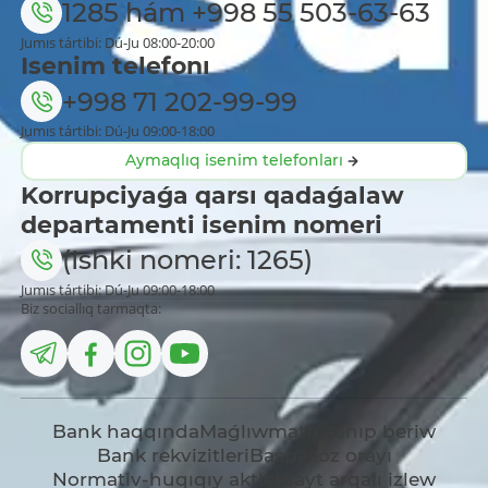
1285
hám
+998 55 503-63-63
Jumıs tártibi: Dú-Ju 08:00-20:00
Isenim telefonı
+998 71 202-99-99
Jumıs tártibi: Dú-Ju 09:00-18:00
Aymaqlıq isenim telefonları
Korrupciyaǵa qarsı qadaǵalaw
departamenti isenim nomeri
(Ishki nomeri: 1265)
Jumıs tártibi: Dú-Ju 09:00-18:00
Biz sociallıq tarmaqta:
Bank haqqında
Maǵlıwmattı ashıp beriw
Bank rekvizitleri
Baspasóz orayı
Normativ-huqıqıy aktler
Sayt arqalı izlew