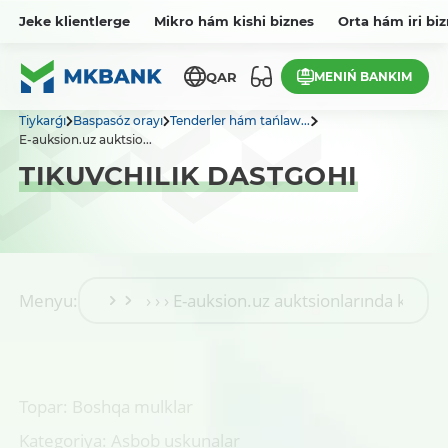
Jeke klientlerge
Mikro hám kishi biznes
Orta hám iri bi
MENIŃ BANKIM
QAR
Tiykarǵı
Baspasóz orayı
Tenderler hám tańlaw...
E-auksion.uz auktsio...
TIKUVCHILIK DASTGOHI
Menyu:
Topar: Boshqa mulklar
Kategoriya: Asbob uskunalar