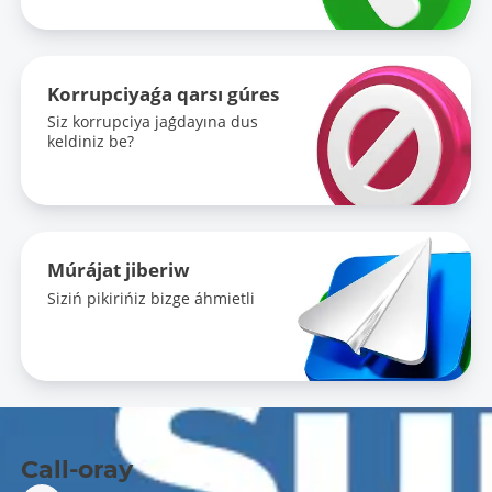
Korrupciyaǵa qarsı gúres
Siz korrupciya jaǵdayına dus
keldiniz be?
Múrájat jiberiw
Siziń pikirińiz bizge áhmietli
Call-oray