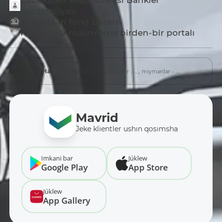
Associaciyası
Ózbekstan fond bazarı
Korporativ málimleme birden-bir portalı
dizimnen ótkenler - ...,
miymanlar - ...
Házir saytta:
Mavrid
Jeke klientler ushın qosımsha
Imkani bar
Júklew
Google Play
App Store
Júklew
App Gallery