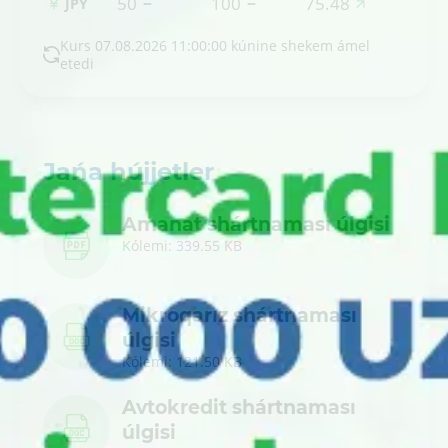
50
100
75.48
JPY
Kurs 07.08.2026 11:00:00 kúnine shekem ámel
etedi
Jańa hújjetler
Amanat shártnaması úlgisi
Kólemi: 339.55 KB
Mikroqarız shártnaması
úlgisi
Kólemi: 121.50 KB
Avtokredit shártnaması
úlgisi