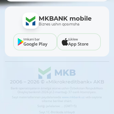
MKBANK mobile
Biznes ushın qosımsha
Imkani bar
Júklew
Google Play
App Store
2006 – 2026 © «Mikrokreditbank» AKB
Bank operatsiyaların ámelge asırıw ushın Ózbekstan Respublikası
Oraylıq bankiniń 2024-jıl 2-marttaǵı 37-sanlı litsenziyası.
Sayt materiallarınan paydalanıwda
www.mkbank.uz
veb-saytına
silteme beriliwi shárt.
Sońǵı jańalanıw: ... (GMT+5)
Sayt 1C-Bitriksda ishlaydi