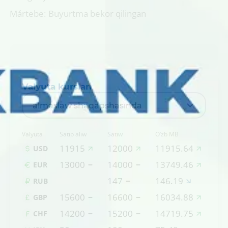
Mártebe: Buyurtma bekor qilingan
Valyuta kursları
almaslaw shaqapshasında
Valyuta
Satıp alıw
Satıw
O‘zb MB
11915
12000
11915.64
USD
13000
14000
13749.46
EUR
147
146.19
RUB
15600
16600
16034.88
GBP
14200
15200
14719.75
CHF