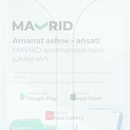
Amanat ashıw - ańsat!
MAVRID qosımshasın házir
júklep alıń.
Qosımshanı sizge qolaylı servis arqalı júklep alıń hám
Mavrid
imkaniyatlarınan búgin-aq paydalanıwdı baslań!:
Imkani bar
Júklew
Google Play
App Store
Júklew
App Gallery