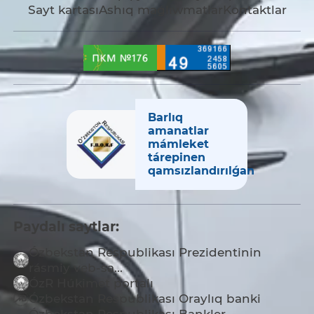
Sayt kartası
Ashıq maǵlıwmatlar
Kontaktlar
Barlıq
amanatlar
mámleket
tárepinen
qamsızlandırılǵan
Paydalı saytlar:
Ózbekstan Respublikası Prezidentinin
rásmiy veb-sa...
ÓzR Húkimet portalı
Ózbekstan Respublikası Oraylıq banki
Ózbekstan Respublikası Bankler