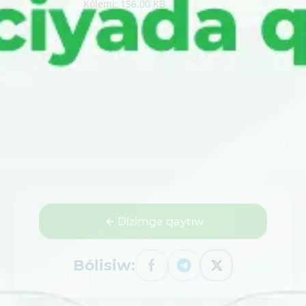
Kólemi: 156.00 KB
Dizimge qaytıw
Bólisiw: