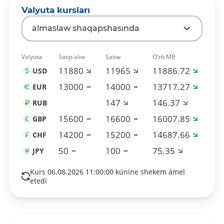
Valyuta kursları
almaslaw shaqapshasında
Valyuta
Satıp alıw
Satıw
O‘zb MB
11880
11965
11886.72
USD
13000
14000
13717.27
EUR
147
146.37
RUB
15600
16600
16007.85
GBP
14200
15200
14687.66
CHF
50
100
75.35
JPY
Kurs 06.08.2026 11:00:00 kúnine shekem ámel
etedi