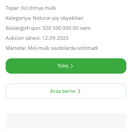
Topar: Koʻchmas mulk
Kategoriya: Noturar-joy obyektlari
Baslanǵısh qun: 928 500 000.00 swm
Aukcion sánesi: 12.09.2025
Mártebe: Mol-mulk savdolarda sotilmadi
Tolıq
Arza beriw