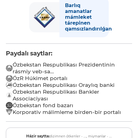
Barlıq
amanatlar
mámleket
tárepinen
qamsızlandırılǵan
Paydalı saytlar:
Ózbekstan Respublikası Prezidentinin
rásmiy veb-sa...
ÓzR Húkimet portalı
Ózbekstan Respublikası Oraylıq banki
Ózbekstan Respublikası Bankler
Associaciyası
Ózbekstan fond bazarı
Korporativ málimleme birden-bir portalı
dizimnen ótkenler - ...,
miymanlar - ...
Házir saytta: