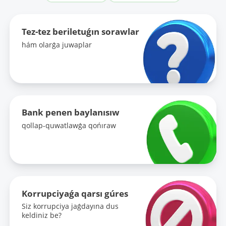
Tez-tez beriletuǵın sorawlar
hám olarǵa juwaplar
Bank penen baylanısıw
qollap-quwatlawǵa qońıraw
Korrupciyaǵa qarsı gúres
Siz korrupciya jaǵdayına dus
keldiniz be?