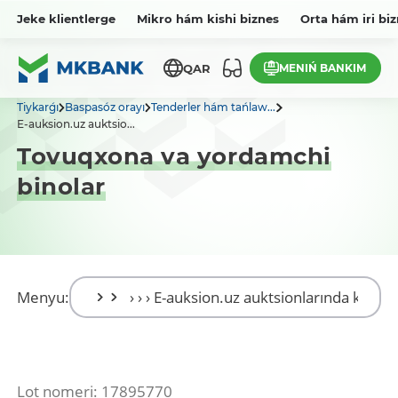
Jeke klientlerge
Mikro hám kishi biznes
Orta hám iri bi
MENIŃ BANKIM
QAR
Tiykarǵı
Baspasóz orayı
Tenderler hám tańlaw...
E-auksion.uz auktsio...
Tovuqxona va yordamchi
binolar
Menyu:
Lot nomeri: 17895770