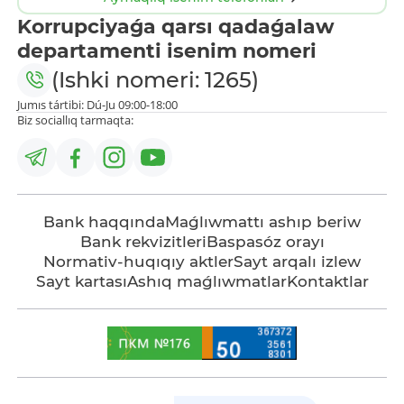
Korrupciyaǵa qarsı qadaǵalaw
departamenti isenim nomeri
(Ishki nomeri: 1265)
Jumıs tártibi: Dú-Ju 09:00-18:00
Biz sociallıq tarmaqta:
Bank haqqında
Maǵlıwmattı ashıp beriw
Bank rekvizitleri
Baspasóz orayı
Normativ-huqıqıy aktler
Sayt arqalı izlew
Sayt kartası
Ashıq maǵlıwmatlar
Kontaktlar