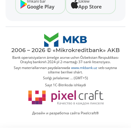
Imkani bar
Júklew
Google Play
App Store
2006 – 2026 © «Mikrokreditbank» AKB
Bank operatsiyaların ámelge asırıw ushın Ózbekstan Respublikası
Oraylıq bankiniń 2024-jıl 2-marttaǵı 37-sanlı litsenziyası.
Sayt materiallarınan paydalanıwda
www.mkbank.uz
veb-saytına
silteme beriliwi shárt.
Sońǵı jańalanıw: ... (GMT+5)
Sayt 1C-Bitriksda ishlaydi
Дизайн и разработка сайта Pixelcraft®
Tolıq