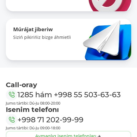
Múrájat jiberiw
Siziń pikirińiz bizge áhmietli
Call-oray
1285
hám
+998 55 503-63-63
Jumıs tártibi: Dú-Ju 08:00-20:00
Isenim telefonı
+998 71 202-99-99
Jumıs tártibi: Dú-Ju 09:00-18:00
Aymaqlıq isenim telefonları