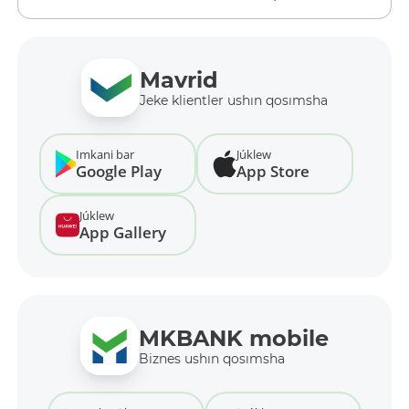
Mavrid
Jeke klientler ushın qosımsha
Imkani bar
Júklew
Google Play
App Store
Júklew
App Gallery
MKBANK mobile
Biznes ushın qosımsha