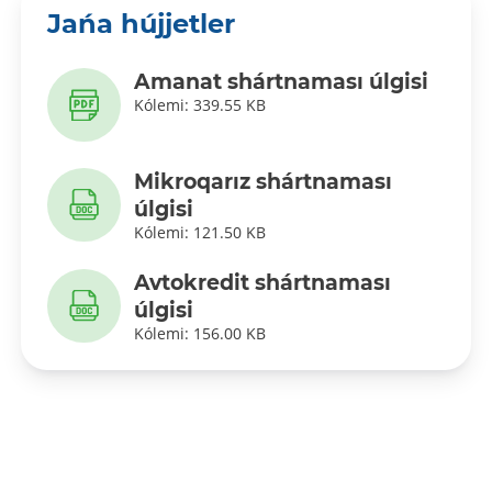
Jańa hújjetler
Amanat shártnaması úlgisi
Kólemi: 339.55 KB
Mikroqarız shártnaması
úlgisi
Kólemi: 121.50 KB
Avtokredit shártnaması
úlgisi
Kólemi: 156.00 KB