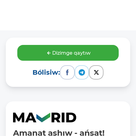
Dizimge qaytıw
Bólisiw:
Amanat ashıw - ańsat!