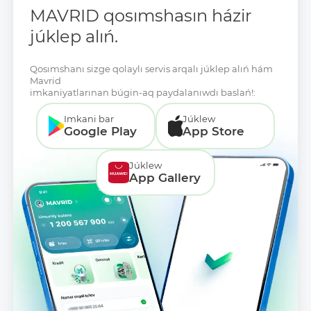
MAVRID qosımshasın házir
júklep alıń.
Qosımshanı sizge qolaylı servis arqalı júklep alıń hám
Mavrid
imkaniyatlarınan búgin-aq paydalanıwdı baslań!:
Imkani bar
Júklew
Google Play
App Store
Júklew
App Gallery