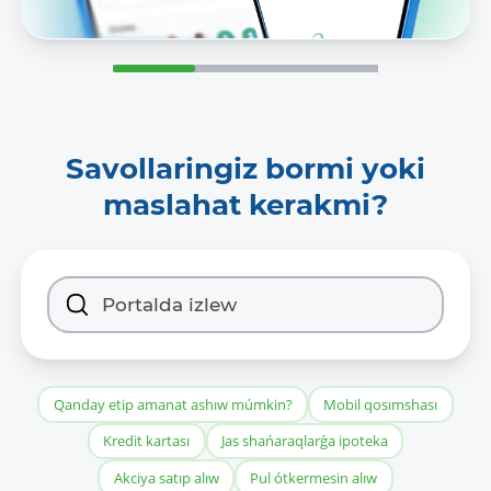
Savollaringiz bormi yoki
maslahat kerakmi?
Qanday etip amanat ashıw múmkin?
Mobil qosımshası
Kredit kartası
Jas shańaraqlarǵa ipoteka
Akciya satıp alıw
Pul ótkermesin alıw