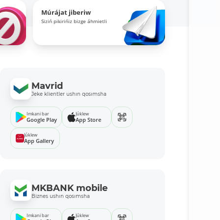
Múrájat jiberiw
Siziń pikirińiz bizge áhmietli
Mavrid
Jeke klientler ushın qosımsha
Imkani bar
Júklew
Google Play
App Store
Júklew
App Gallery
MKBANK mobile
Biznes ushın qosımsha
Imkani bar
Júklew