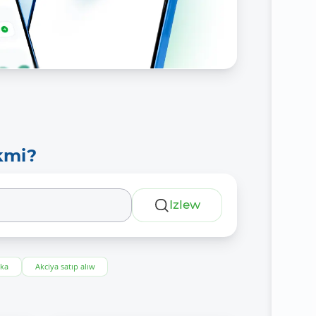
kmi?
Izlew
eka
Akciya satıp alıw