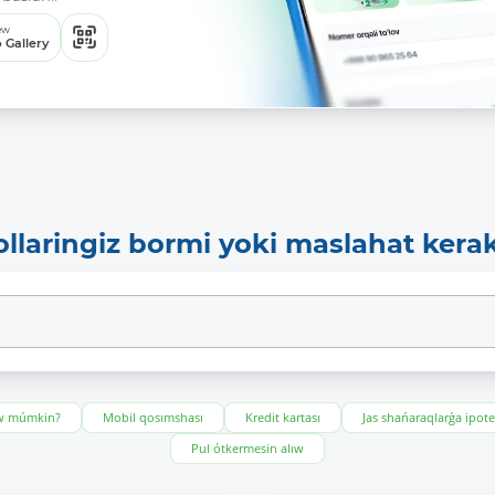
ew
 Gallery
ollaringiz bormi yoki maslahat kera
ıw múmkin?
Mobil qosımshası
Kredit kartası
Jas shańaraqlarǵa ipot
Pul ótkermesin alıw