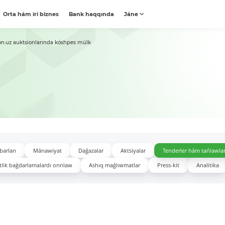
Orta hám iri biznes
Bank haqqında
Jáne
on.uz auktsionlarında kóshpes múlk
barları
Mánawiyat
Daǵazalar
Aktsiyalar
Tenderler hám tańlawla
lik baǵdarlamalardı orınlaw
Ashıq maǵlıwmatlar
Press-kit
Analitika