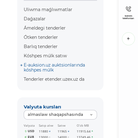
Uliwma maǵlıwmatlar
Isenim
Daǵazalar
telefonları
Ámeldegi tenderler
Ótken tenderler
Barlıq tenderler
Kóshpes múlk satıw
E-auksion.uz auktsionlarında
kóshpes múlk
Tenderler etender.uzex.uz da
Valyuta kursları
almaslaw shaqapshasında
Valyuta
Satıp alıw
Satıw
O‘zb MB
USD
11880
11965
11915.64
EUR
13000
14000
13749.46