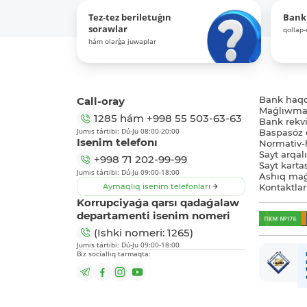
Tez-tez beriletuǵın
Bank
sorawlar
qollap
hám olarǵa juwaplar
Call-oray
Bank haq
Maǵlıwmat
1285
hám
+998 55 503-63-63
Bank rekviz
Jumıs tártibi: Dú-Ju 08:00-20:00
Baspasóz 
Isenim telefonı
Normativ-h
Sayt arqal
+998 71 202-99-99
Sayt karta
Jumıs tártibi: Dú-Ju 09:00-18:00
Ashıq maǵ
Aymaqlıq isenim telefonları
Kontaktlar
Korrupciyaǵa qarsı qadaǵalaw
departamenti isenim nomeri
(Ishki nomeri: 1265)
Jumıs tártibi: Dú-Ju 09:00-18:00
Biz sociallıq tarmaqta: