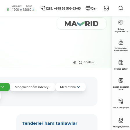
Satıp alıw
Satıw
1285, +998 55 503-63-63
Qar
11900
12060
Ashıq
maǵlıwmatlar
Ofisler hám
bankomatlar
...
Jańalaw: ...
Múlkti satıw
r
Maqalalar hám intervyu
Mediateka
Bahalı qaǵazlar
bazarı
Antikorrupsiya
Tenderler hám tańlawlar
Múrájat jiberiw