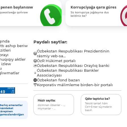
 penen baylanısıw
Korrupciyaǵa qarsı gúres
-quwatlawǵa qońıraw
Siz korrupciya jaǵdayına dus
keldiniz be?
qında
Paydalı saytlar:
tı ashıp beriw
itleri
Ózbekstan Respublikası Prezidentinin
orayı
rásmiy veb-sa...
uqıqıy aktler
ÓzR Húkimet portalı
ı izlew
Ózbekstan Respublikası Oraylıq banki
sı
Ózbekstan Respublikası Bankler
lıwmatlar
Associaciyası
Ózbekstan fond bazarı
Korporativ málimleme birden-bir portalı
Qáte taptıńız ba?
Házir saytta:
Tekstti tanlań hám
dizimnen ótkenler - ...,
Barlıq amanatlar
Ctrl+Enter túymelerin
miymanlar - ...
mámleket
basıń.
tárepinen
qamsızlandırılǵan