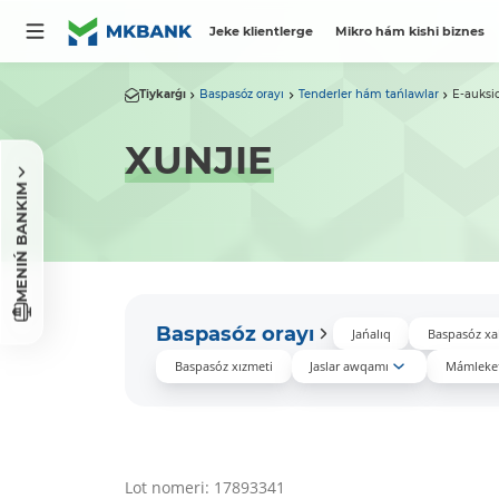
Jeke klientlerge
Mikro hám kishi biznes
Tiykarǵı
Baspasóz orayı
Tenderler hám tańlawlar
E-auksi
XUNJIE
MENIŃ BANKIM
Baspasóz orayı
Jańalıq
Baspasóz xa
Baspasóz xızmeti
Jaslar awqamı
Mámleket
Lot nomeri: 17893341