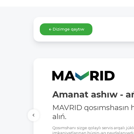
Dizimge qaytıw
Amanat ashıw - ań
MAVRID qosımshasın há
alıń.
Qosımshanı sizge qolaylı servis arqalı jú
imkaniyatlarınan búgin-aq paydalanıwdı 