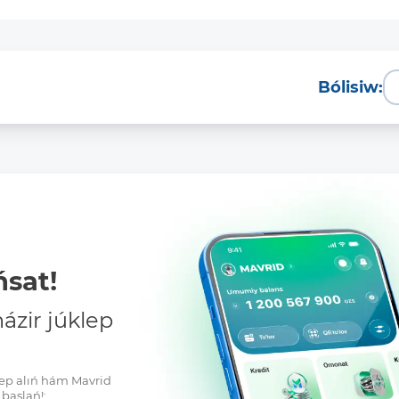
Bólisiw:
sat!
zir júklep
klep alıń hám Mavrid
baslań!: