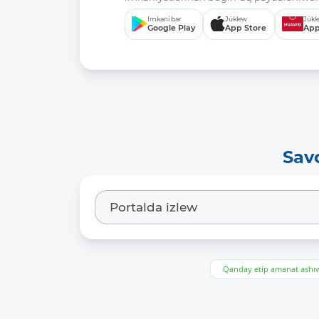
Imkani bar
Júklew
Júkl
Google Play
App Store
App
Sav
Qanday etip amanat ash