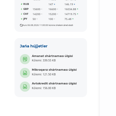
RUB
147
146.19
GBP
15600
16600
16034.88
CHF
14200
15200
14719.75
JPY
50
100
75.48
Kurs 06.08.2026 11:00:00 kúnine shekem ámel etedi
Jańa hújjetler
Amanat shártnaması úlgisi
Kólemi: 339.55 KB
Mikroqarız shártnaması úlgisi
Kólemi: 121.50 KB
Avtokredit shártnaması úlgisi
Kólemi: 156.00 KB