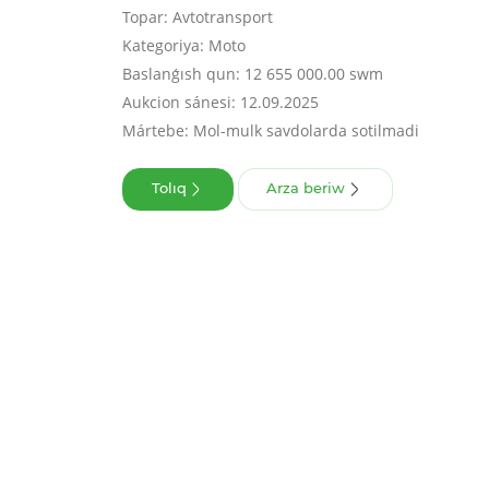
Topar: Avtotransport
Kategoriya: Moto
Baslanǵısh qun: 12 655 000.00 swm
Aukcion sánesi: 12.09.2025
Mártebe: Mol-mulk savdolarda sotilmadi
Tolıq
Arza beriw