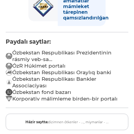
amanatlar
mámleket
tárepinen
qamsızlandırılǵan
Paydalı saytlar:
Ózbekstan Respublikası Prezidentinin
rásmiy veb-sa...
ÓzR Húkimet portalı
Ózbekstan Respublikası Oraylıq banki
Ózbekstan Respublikası Bankler
Associaciyası
Ózbekstan fond bazarı
Korporativ málimleme birden-bir portalı
dizimnen ótkenler - ...,
miymanlar - ...
Házir saytta: