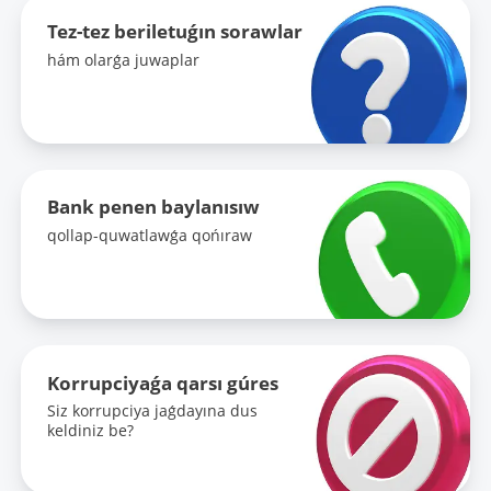
Tez-tez beriletuǵın sorawlar
hám olarǵa juwaplar
Bank penen baylanısıw
qollap-quwatlawǵa qońıraw
Korrupciyaǵa qarsı gúres
Siz korrupciya jaǵdayına dus
keldiniz be?