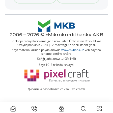
2006 – 2026 © «Mikrokreditbank» AKB
Bank operatsiyaların ámelge asırıw ushın Ózbekstan Respublikası
Oraylıq bankiniń 2024-jıl 2-marttaǵı 37-sanlı litsenziyası.
Sayt materiallarınan paydalanıwda
www.mkbank.uz
veb-saytına
silteme beriliwi shárt.
Sońǵı jańalanıw: ... (GMT+5)
Sayt 1C-Bitriksda ishlaydi
Дизайн и разработка сайта Pixelcraft®
Tolıq