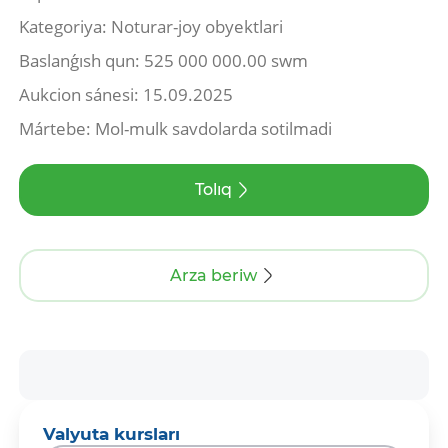
Kategoriya: Noturar-joy obyektlari
Baslanǵısh qun: 525 000 000.00 swm
Aukcion sánesi: 15.09.2025
Mártebe: Mol-mulk savdolarda sotilmadi
Tolıq
Arza beriw
Valyuta kursları