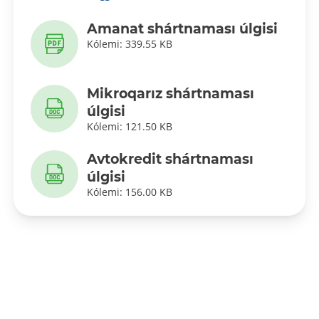
Amanat shártnaması úlgisi
Kólemi: 339.55 KB
Mikroqarız shártnaması
úlgisi
Kólemi: 121.50 KB
Avtokredit shártnaması
úlgisi
Kólemi: 156.00 KB