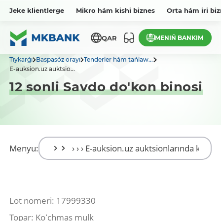
Jeke klientlerge
Mikro hám kishi biznes
Orta hám iri bi
MENIŃ BANKIM
QAR
Tiykarǵı
Baspasóz orayı
Tenderler hám tańlaw...
E-auksion.uz auktsio...
12 sonli Savdo do'kon binosi
Menyu:
Lot nomeri: 17999330
Topar: Koʻchmas mulk