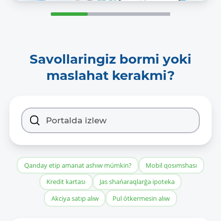
Savollaringiz bormi yoki
maslahat kerakmi?
Qanday etip amanat ashıw múmkin?
Mobil qosımshası
Kredit kartası
Jas shańaraqlarǵa ipoteka
Akciya satıp alıw
Pul ótkermesin alıw