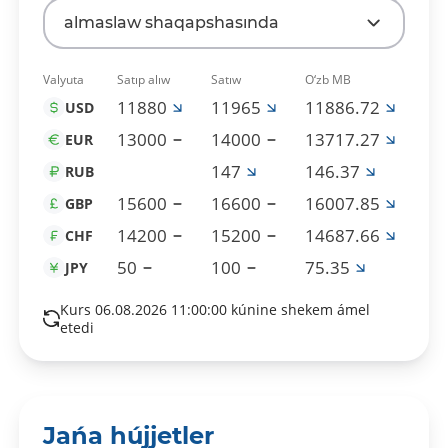
almaslaw shaqapshasında
Valyuta
Satıp alıw
Satıw
O‘zb MB
11880
11965
11886.72
USD
13000
14000
13717.27
EUR
147
146.37
RUB
15600
16600
16007.85
GBP
14200
15200
14687.66
CHF
50
100
75.35
JPY
Kurs 06.08.2026 11:00:00 kúnine shekem ámel
etedi
Jańa hújjetler