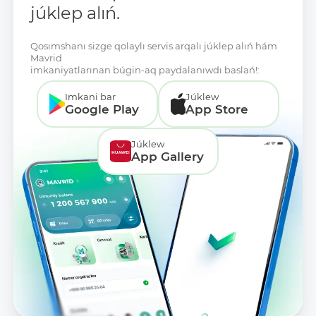
júklep alıń.
Qosımshanı sizge qolaylı servis arqalı júklep alıń hám
Mavrid
imkaniyatlarınan búgin-aq paydalanıwdı baslań!:
Imkani bar
Júklew
Google Play
App Store
Júklew
App Gallery