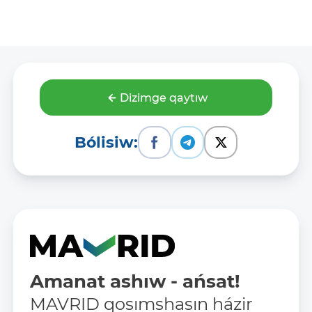
Dizimge qaytıw
Bólisiw:
Amanat ashıw - ańsat!
MAVRID qosımshasın házir