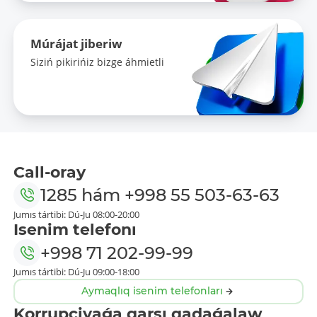
Múrájat jiberiw
Siziń pikirińiz bizge áhmietli
Call-oray
1285
hám
+998 55 503-63-63
Jumıs tártibi: Dú-Ju 08:00-20:00
Isenim telefonı
+998 71 202-99-99
Jumıs tártibi: Dú-Ju 09:00-18:00
Aymaqlıq isenim telefonları
Korrupciyaǵa qarsı qadaǵalaw