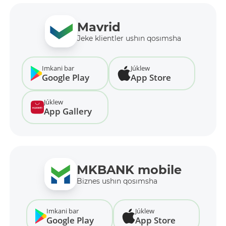
Mavrid
Jeke klientler ushın qosımsha
Imkani bar
Júklew
Google Play
App Store
Júklew
App Gallery
MKBANK mobile
Biznes ushın qosımsha
Imkani bar
Júklew
Google Play
App Store