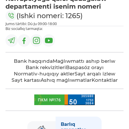
departamenti isenim nomeri
(Ishki nomeri: 1265)
Jumıs tártibi: Dú-Ju 09:00-18:00
Biz sociallıq tarmaqta:
Bank haqqında
Maǵlıwmattı ashıp beriw
Bank rekvizitleri
Baspasóz orayı
Normativ-huqıqıy aktler
Sayt arqalı izlew
Sayt kartası
Ashıq maǵlıwmatlar
Kontaktlar
Barlıq