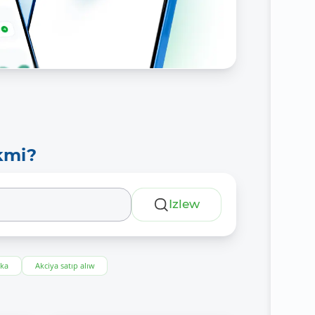
kmi?
Izlew
eka
Akciya satıp alıw