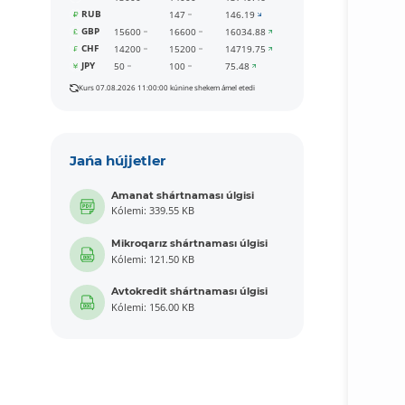
RUB
147
146.19
GBP
15600
16600
16034.88
CHF
14200
15200
14719.75
JPY
50
100
75.48
Kurs 07.08.2026 11:00:00 kúnine shekem ámel etedi
Jańa hújjetler
Amanat shártnaması úlgisi
Kólemi: 339.55 KB
Mikroqarız shártnaması úlgisi
Kólemi: 121.50 KB
Avtokredit shártnaması úlgisi
Kólemi: 156.00 KB