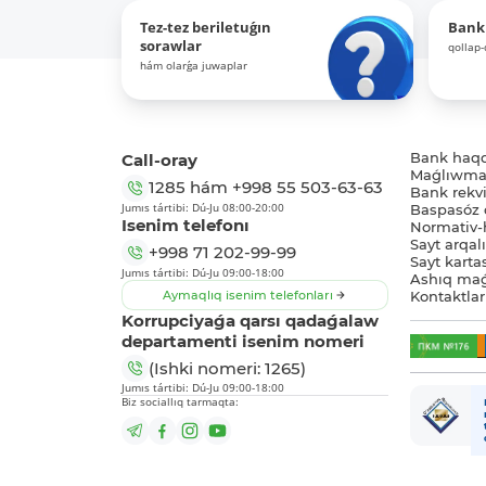
Tez-tez beriletuǵın
Bank
sorawlar
qollap
hám olarǵa juwaplar
Call-oray
Bank haq
Maǵlıwmat
1285
hám
+998 55 503-63-63
Bank rekviz
Jumıs tártibi: Dú-Ju 08:00-20:00
Baspasóz 
Isenim telefonı
Normativ-h
Sayt arqal
+998 71 202-99-99
Sayt karta
Jumıs tártibi: Dú-Ju 09:00-18:00
Ashıq maǵ
Aymaqlıq isenim telefonları
Kontaktlar
Korrupciyaǵa qarsı qadaǵalaw
departamenti isenim nomeri
(Ishki nomeri: 1265)
Jumıs tártibi: Dú-Ju 09:00-18:00
Biz sociallıq tarmaqta: