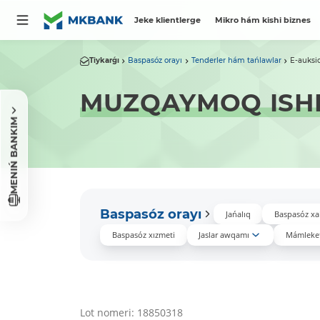
Jeke klientlerge
Mikro hám kishi biznes
Tiykarǵı
Baspasóz orayı
Tenderler hám tańlawlar
E-auksi
MUZQAYMOQ ISHL
MENIŃ BANKIM
Baspasóz orayı
Jańalıq
Baspasóz xa
Baspasóz xızmeti
Jaslar awqamı
Mámleket
Lot nomeri: 18850318