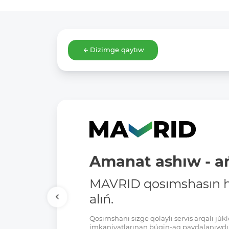
Dizimge qaytıw
Amanat ashıw - ań
MAVRID qosımshasın há
alıń.
Qosımshanı sizge qolaylı servis arqalı jú
imkaniyatlarınan búgin-aq paydalanıwdı 