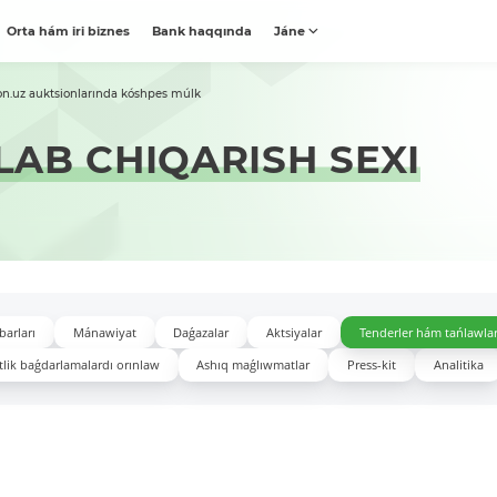
Orta hám iri biznes
Bank haqqında
Jáne
on.uz auktsionlarında kóshpes múlk
AB CHIQARISH SEXI
barları
Mánawiyat
Daǵazalar
Aktsiyalar
Tenderler hám tańlawla
lik baǵdarlamalardı orınlaw
Ashıq maǵlıwmatlar
Press-kit
Analitika