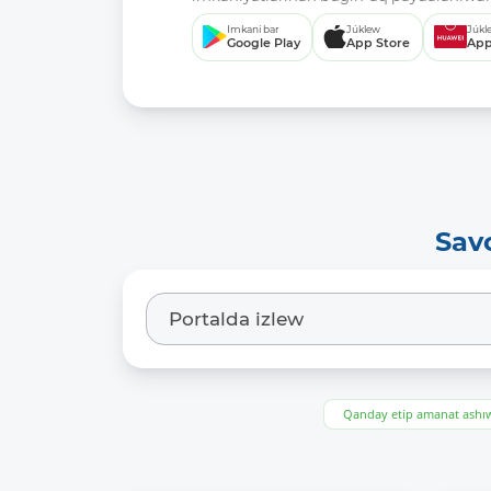
Imkani bar
Júklew
Júkl
Google Play
App Store
App
Sav
Qanday etip amanat ash