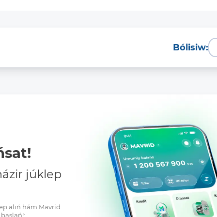
Bólisiw:
sat!
zir júklep
klep alıń hám Mavrid
baslań!: