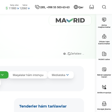
Satıp alıw
Satıw
1285, +998 55 503-63-63
Qar
11900
12060
Ashıq
maǵlıwmatlar
Ofisler hám
bankomatlar
...
Jańalaw: ...
Múlkti satıw
r
Maqalalar hám intervyu
Mediateka
Bahalı qaǵazlar
bazarı
Antikorrupsiya
Tenderler hám tańlawlar
Múrájat jiberiw