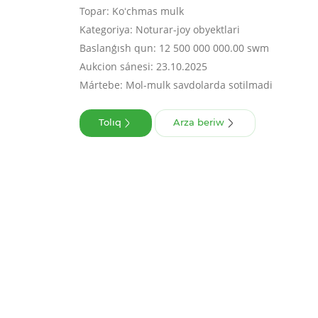
Topar: Koʻchmas mulk
Kategoriya: Noturar-joy obyektlari
Baslanǵısh qun: 12 500 000 000.00 swm
Aukcion sánesi: 23.10.2025
Mártebe: Mol-mulk savdolarda sotilmadi
Tolıq
Arza beriw