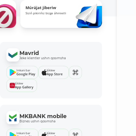
Múrájat jiberiw
Siziń pikirińiz bizge áhmietli
Mavrid
Jeke klientler ushın qosımsha
Imkani bar
Júklew
Google Play
App Store
Júklew
App Gallery
MKBANK mobile
Biznes ushın qosımsha
Imkani bar
Júklew