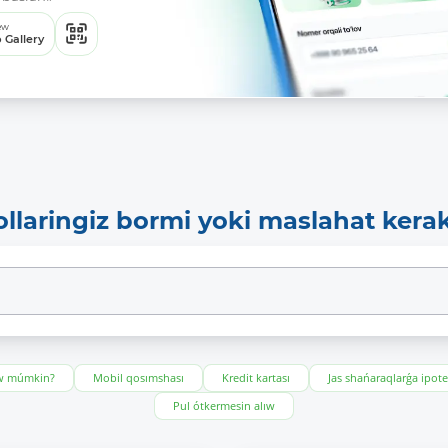
ew
 Gallery
ollaringiz bormi yoki maslahat kera
ıw múmkin?
Mobil qosımshası
Kredit kartası
Jas shańaraqlarǵa ipot
Pul ótkermesin alıw