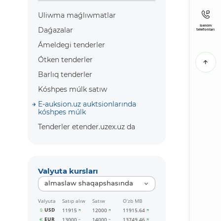
Uliwma maǵlıwmatlar
Isenim
Daǵazalar
telefonları
Ámeldegi tenderler
Ótken tenderler
Barlıq tenderler
Kóshpes múlk satıw
E-auksion.uz auktsionlarında
kóshpes múlk
Tenderler etender.uzex.uz da
Valyuta kursları
almaslaw shaqapshasında
Valyuta
Satıp alıw
Satıw
O‘zb MB
USD
11915
12000
11915.64
EUR
13000
14000
13749.46