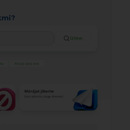
kmi?
Izlew
eka
Akciya satıp alıw
Múrájat jiberiw
Siziń pikirińiz bizge áhmietli