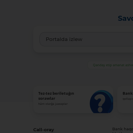
Sav
Qanday etip amanat ash
Tez-tez beriletuǵın
Bank
sorawlar
qollap
hám olarǵa juwaplar
Call-oray
Bank haq