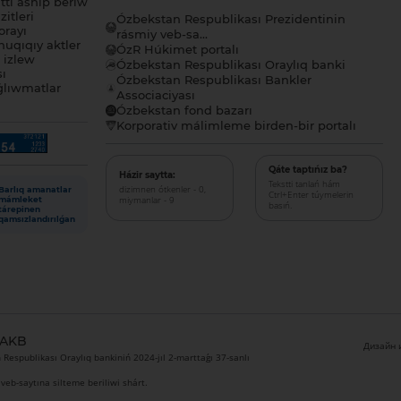
tı ashıp beriw
itleri
Ózbekstan Respublikası Prezidentinin
orayı
rásmiy veb-sa...
uqıqıy aktler
ÓzR Húkimet portalı
ı izlew
Ózbekstan Respublikası Oraylıq banki
sı
Ózbekstan Respublikası Bankler
lıwmatlar
Associaciyası
Ózbekstan fond bazarı
Korporativ málimleme birden-bir portalı
Qáte taptıńız ba?
Házir saytta:
Tekstti tanlań hám
dizimnen ótkenler - 0,
Barlıq amanatlar
Ctrl+Enter túymelerin
miymanlar - 9
mámleket
basıń.
tárepinen
qamsızlandırılǵan
 AKB
Дизайн и
Respublikası Oraylıq bankiniń 2024-jıl 2-marttaǵı 37-sanlı
veb-saytına silteme beriliwi shárt.