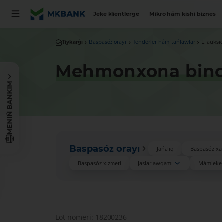
Jeke klientlerge
Mikro hám kishi biznes
Tiykarǵı
Baspasóz orayı
Tenderler hám tańlawlar
E-auksi
Mehmonxona bino
MENIŃ BANKIM
Baspasóz orayı
Jańalıq
Baspasóz xa
Baspasóz xızmeti
Jaslar awqamı
Mámleket
Lot nomeri: 18200236