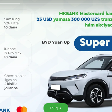
Bólisiw:
Tolıq