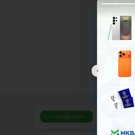
Dizimge qaytıw