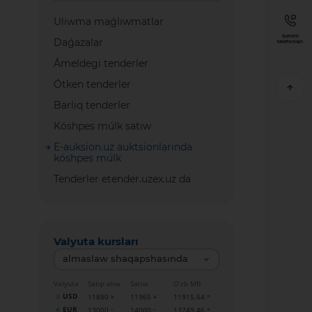
Uliwma maǵlıwmatlar
Isenim
Daǵazalar
telefonları
Ámeldegi tenderler
Ótken tenderler
Barlıq tenderler
Kóshpes múlk satıw
E-auksion.uz auktsionlarında
kóshpes múlk
Tenderler etender.uzex.uz da
Valyuta kursları
almaslaw shaqapshasında
Valyuta
Satıp alıw
Satıw
O‘zb MB
USD
11880
11965
11915.64
EUR
13000
14000
13749.46