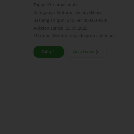
Topar: Koʻchmas mulk
Kategoriya: Noturar-joy obyektlari
Baslanǵısh qun: 240 684 000.00 swm
Aukcion sánesi: 25.09.2025
Mártebe: Mol-mulk savdolarda sotilmadi
Tolıq
Arza beriw