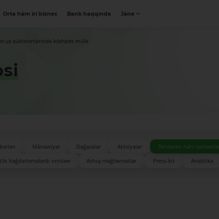
Orta hám iri biznes
Bank haqqında
Jáne
on.uz auktsionlarında kóshpes múlk
si
barları
Mánawiyat
Daǵazalar
Aktsiyalar
Tenderler hám tańlawla
lik baǵdarlamalardı orınlaw
Ashıq maǵlıwmatlar
Press-kit
Analitika