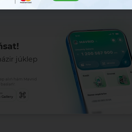
r
em
l!
klep alıń hám Mavrid
baslań!:
ew
 Gallery