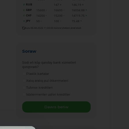
RUB
147
146.19
GBP
15600
16600
16034.88
CHF
14200
15200
14719.75
JPY
50
100
75.48
Kurs 06.08.2026 11:00:00 kúnine shekem ámel etedi
Soraw
Sizdi eń kóp qanday bank xizmetleri
qızıqtıradı?
Plastik kartalar
Xalıq aralıq pul ótkermeleri
Tutınıw kreditleri
Isbilermenler ushin kreditler
Dawıs beriw