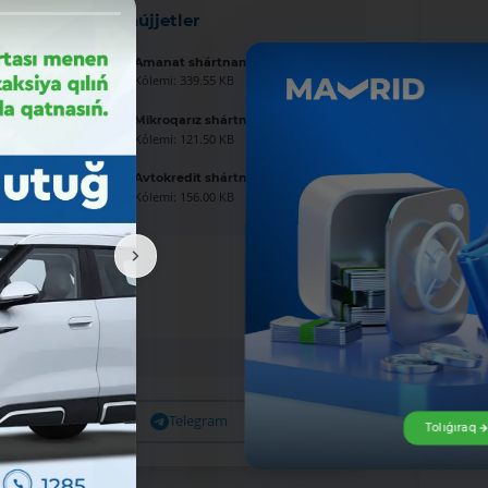
Jańa hújjetler
Amanat shártnaması úlgisi
Kólemi: 339.55 KB
Mikroqarız shártnaması úlgisi
Kólemi: 121.50 KB
Avtokredit shártnaması úlgisi
Kólemi: 156.00 KB
Facebook
Telegram
X
Tolıǵıraq