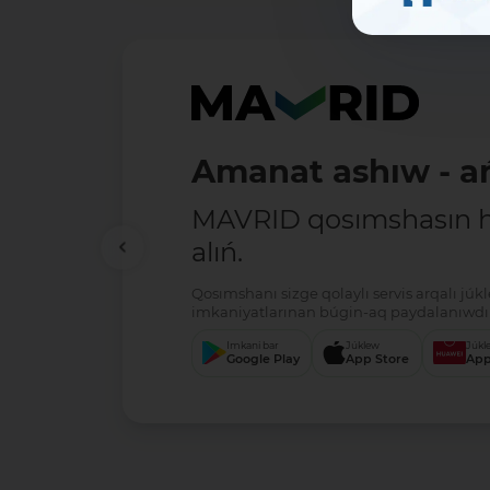
Biypul ótkermele
5 million sumǵa shek
ótkermeler - tolıq biypu
Qosımshanı sizge qolaylı servis arqalı jú
imkaniyatlarınan búgin-aq paydalanıwdı 
Imkani bar
Júklew
Júkl
Google Play
App Store
App