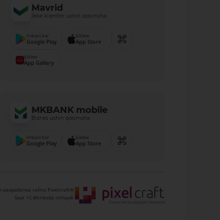
Mavrid
Jeke klientler ushın qosımsha
Imkani bar
Júklew
Google Play
App Store
Júklew
App Gallery
MKBANK mobile
Biznes ushın qosımsha
Imkani bar
Júklew
Google Play
App Store
 разработка сайта Pixelcraft®
Sayt 1C-Bitriksda ishlaydi