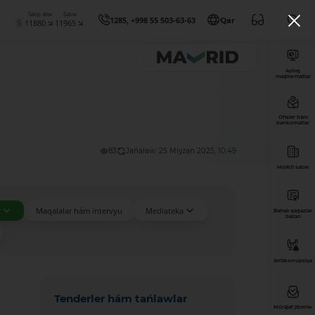
Satıp alıw
Satıw
1285, +998 55 503-63-63
Qar
11880
11965
Ashıq
maǵlıwmatlar
Ofisler hám
bankomatlar
83
Jańalaw: 25 Miyzan 2025, 10:49
Múlkti satıw
r
Maqalalar hám intervyu
Mediateka
Bahalı qaǵazlar
bazarı
Antikorrupsiya
Tenderler hám tańlawlar
Múrájat jiberiw