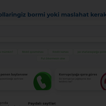
ollaringiz bormi yoki maslahat kera
ıw múmkin?
Mobil qosımshası
Kredit kartası
Jas shańaraqlarǵa ipot
Pul ótkermesin alıw
 penen baylanısıw
Korrupciyaǵa qarsı gúres
-quwatlawǵa qońıraw
Siz korrupciya jaǵdayına dus
keldiniz be?
qında
Paydalı saytlar: