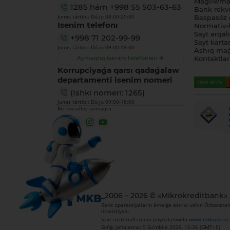
Maǵlıwmat
1285
hám
+998 55 503-63-63
Bank rekviz
Jumıs tártibi: Dú-Ju 08:00-20:00
Baspasóz 
Isenim telefonı
Normativ-h
Sayt arqal
+998 71 202-99-99
Sayt karta
Jumıs tártibi: Dú-Ju 09:00-18:00
Ashıq maǵ
Aymaqlıq isenim telefonları
Kontaktlar
Korrupciyaǵa qarsı qadaǵalaw
departamenti isenim nomeri
(Ishki nomeri: 1265)
Jumıs tártibi: Dú-Ju 09:00-18:00
Biz sociallıq tarmaqta:
_2006 – 2026 © «Mikrokreditbank»
Bank operatsiyaların ámelge asırıw ushın Ózbekstan 
litsenziyası.
Sayt materiallarınan paydalanıwda
www.mkbank.uz
Sońǵı jańalanıw: 9 Su'mbile 2026, 16:36 (GMT+5)