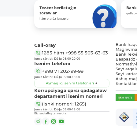
Tez-tez beriletuǵın
Bank
sorawlar
qollap
hám olarǵa juwaplar
Call-oray
Bank haq
Maǵlıwmat
1285
hám
+998 55 503-63-63
Bank rekviz
Jumıs tártibi: Dú-Ju 08:00-20:00
Baspasóz 
Isenim telefonı
Normativ-h
Sayt arqal
+998 71 202-99-99
Sayt karta
Jumıs tártibi: Dú-Ju 09:00-18:00
Ashıq maǵ
Aymaqlıq isenim telefonları
Kontaktlar
Korrupciyaǵa qarsı qadaǵalaw
departamenti isenim nomeri
(Ishki nomeri: 1265)
Jumıs tártibi: Dú-Ju 09:00-18:00
Biz sociallıq tarmaqta: