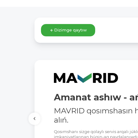
Dizimge qaytıw
Amanat ashıw - ań
MAVRID qosımshasın há
alıń.
Qosımshanı sizge qolaylı servis arqalı jú
imkaniyatlarınan búgin-aq paydalanıwdı 