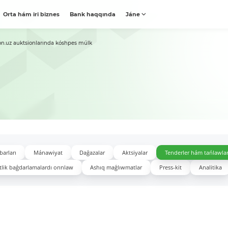
Orta hám iri biznes
Bank haqqında
Jáne
on.uz auktsionlarında kóshpes múlk
barları
Mánawiyat
Daǵazalar
Aktsiyalar
Tenderler hám tańlawla
lik baǵdarlamalardı orınlaw
Ashıq maǵlıwmatlar
Press-kit
Analitika