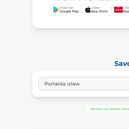
Imkani bar
Júklew
Júkl
Google Play
App Store
App
Sav
Qanday etip amanat ash