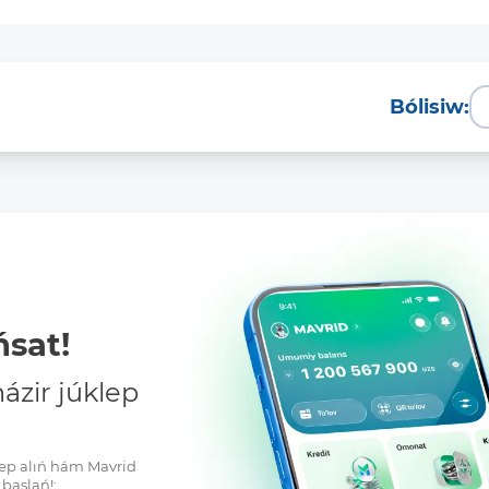
Bólisiw:
sat!
zir júklep
klep alıń hám Mavrid
baslań!: