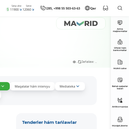
Satıp alıw
Satıw
1285, +998 55 503-63-63
Qar
11900
12060
Ashıq
maǵlıwmatlar
Ofisler hám
bankomatlar
...
Jańalaw: ...
Múlkti satıw
r
Maqalalar hám intervyu
Mediateka
Bahalı qaǵazlar
bazarı
Antikorrupsiya
Tenderler hám tańlawlar
Múrájat jiberiw