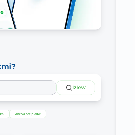
kmi?
Izlew
eka
Akciya satıp alıw