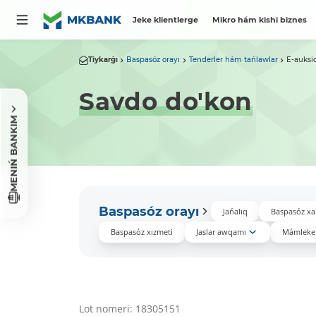
Jeke klientlerge
Mikro hám kishi biznes
Tiykarǵı
Baspasóz orayı
Tenderler hám tańlawlar
E-auksi
Savdo do'kon
MENIŃ BANKIM
Baspasóz orayı
Jańalıq
Baspasóz xa
Baspasóz xızmeti
Jaslar awqamı
Mámleket
Lot nomeri: 18305151