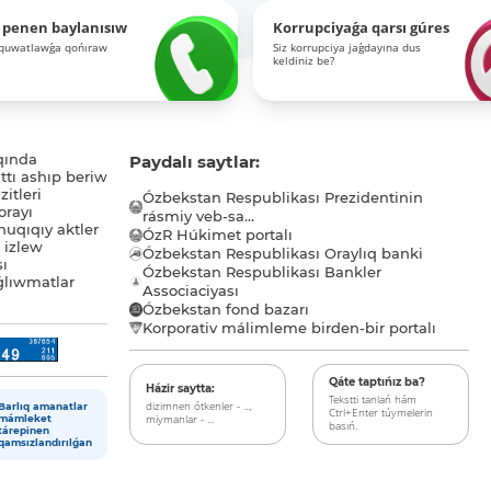
 penen baylanısıw
Korrupciyaǵa qarsı gúres
-quwatlawǵa qońıraw
Siz korrupciya jaǵdayına dus
keldiniz be?
qında
Paydalı saytlar:
tı ashıp beriw
itleri
Ózbekstan Respublikası Prezidentinin
orayı
rásmiy veb-sa...
uqıqıy aktler
ÓzR Húkimet portalı
ı izlew
Ózbekstan Respublikası Oraylıq banki
sı
Ózbekstan Respublikası Bankler
lıwmatlar
Associaciyası
Ózbekstan fond bazarı
Korporativ málimleme birden-bir portalı
Qáte taptıńız ba?
Házir saytta:
Tekstti tanlań hám
dizimnen ótkenler - ...,
Barlıq amanatlar
Ctrl+Enter túymelerin
miymanlar - ...
mámleket
basıń.
tárepinen
qamsızlandırılǵan