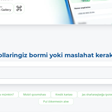
ew
 Gallery
ollaringiz bormi yoki maslahat kera
ıw múmkin?
Mobil qosımshası
Kredit kartası
Jas shańaraqlarǵa ipot
Pul ótkermesin alıw