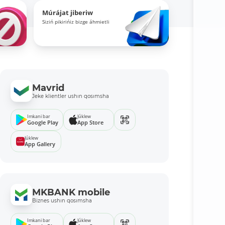
Múrájat jiberiw
Siziń pikirińiz bizge áhmietli
Mavrid
Jeke klientler ushın qosımsha
Imkani bar
Júklew
Google Play
App Store
Júklew
App Gallery
MKBANK mobile
Biznes ushın qosımsha
Imkani bar
Júklew