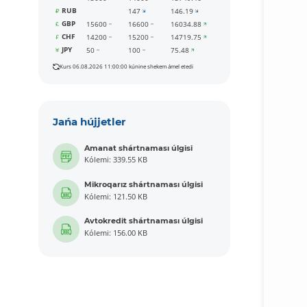
RUB
147
146.19
GBP
15600
16600
16034.88
CHF
14200
15200
14719.75
JPY
50
100
75.48
Kurs 06.08.2026 11:00:00 kúnine shekem ámel etedi
Jańa hújjetler
Amanat shártnaması úlgisi
Kólemi: 339.55 KB
Mikroqarız shártnaması úlgisi
Kólemi: 121.50 KB
Avtokredit shártnaması úlgisi
Kólemi: 156.00 KB