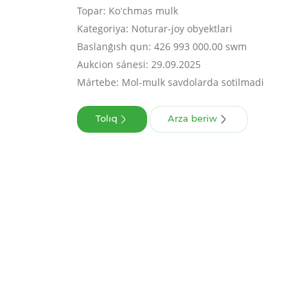
Topar: Koʻchmas mulk
Kategoriya: Noturar-joy obyektlari
Baslanǵısh qun: 426 993 000.00 swm
Aukcion sánesi: 29.09.2025
Mártebe: Mol-mulk savdolarda sotilmadi
Tolıq
Arza beriw