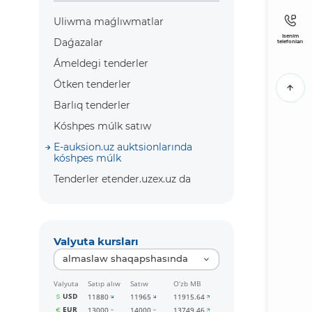
Uliwma maǵlıwmatlar
Isenim
Daǵazalar
telefonları
Ámeldegi tenderler
Ótken tenderler
Barlıq tenderler
Kóshpes múlk satıw
E-auksion.uz auktsionlarında
kóshpes múlk
Tenderler etender.uzex.uz da
Valyuta kursları
almaslaw shaqapshasında
Valyuta
Satıp alıw
Satıw
O‘zb MB
USD
11880
11965
11915.64
EUR
13000
14000
13749.46