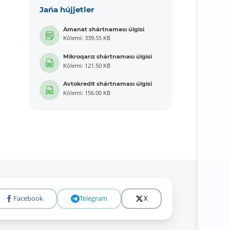
Jańa hújjetler
Amanat shártnaması úlgisi
Kólemi: 339.55 KB
Mikroqarız shártnaması úlgisi
Kólemi: 121.50 KB
Avtokredit shártnaması úlgisi
Kólemi: 156.00 KB
Facebook
Telegram
X