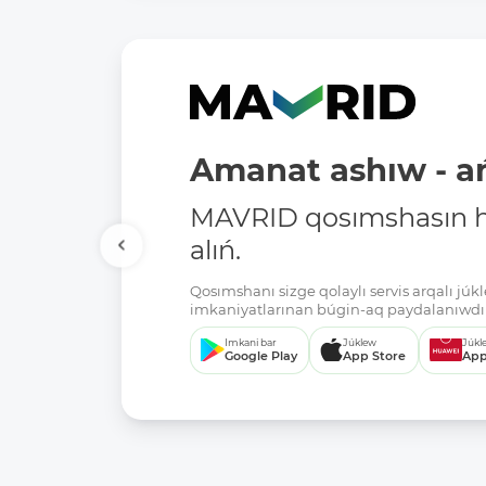
Amanat ashıw - ań
MAVRID qosımshasın há
alıń.
Qosımshanı sizge qolaylı servis arqalı jú
imkaniyatlarınan búgin-aq paydalanıwdı 
Imkani bar
Júklew
Júkl
Google Play
App Store
App