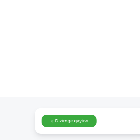
Dizimge qaytıw