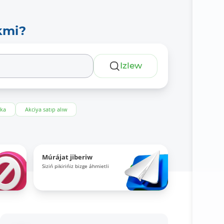
kmi?
Izlew
eka
Akciya satıp alıw
Múrájat jiberiw
Siziń pikirińiz bizge áhmietli