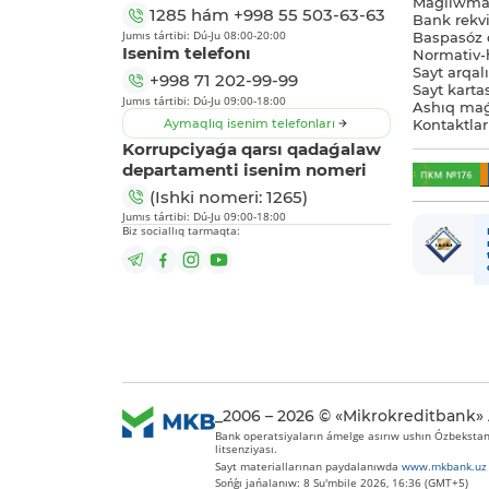
Maǵlıwmat
1285
hám
+998 55 503-63-63
Bank rekviz
Jumıs tártibi: Dú-Ju 08:00-20:00
Baspasóz 
Isenim telefonı
Normativ-h
Sayt arqal
+998 71 202-99-99
Sayt karta
Jumıs tártibi: Dú-Ju 09:00-18:00
Ashıq maǵ
Aymaqlıq isenim telefonları
Kontaktlar
Korrupciyaǵa qarsı qadaǵalaw
departamenti isenim nomeri
(Ishki nomeri: 1265)
Jumıs tártibi: Dú-Ju 09:00-18:00
Biz sociallıq tarmaqta:
_2006 – 2026 © «Mikrokreditbank»
Bank operatsiyaların ámelge asırıw ushın Ózbekstan 
litsenziyası.
Sayt materiallarınan paydalanıwda
www.mkbank.uz
Sońǵı jańalanıw: 8 Su'mbile 2026, 16:36 (GMT+5)