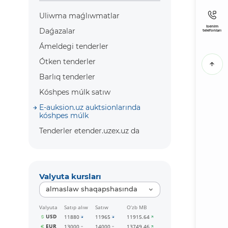
Uliwma maǵlıwmatlar
Isenim
Daǵazalar
telefonları
Ámeldegi tenderler
Ótken tenderler
Barlıq tenderler
Kóshpes múlk satıw
E-auksion.uz auktsionlarında
kóshpes múlk
Tenderler etender.uzex.uz da
Valyuta kursları
almaslaw shaqapshasında
Valyuta
Satıp alıw
Satıw
O‘zb MB
USD
11880
11965
11915.64
EUR
13000
14000
13749.46