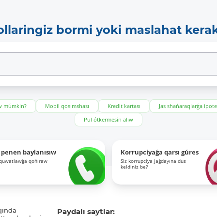
ollaringiz bormi yoki maslahat kera
ıw múmkin?
Mobil qosımshası
Kredit kartası
Jas shańaraqlarǵa ipot
Pul ótkermesin alıw
 penen baylanısıw
Korrupciyaǵa qarsı gúres
-quwatlawǵa qońıraw
Siz korrupciya jaǵdayına dus
keldiniz be?
qında
Paydalı saytlar: