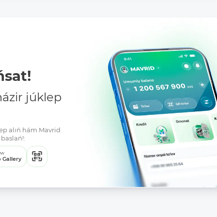
sat!
zir júklep
klep alıń hám Mavrid
baslań!:
ew
 Gallery