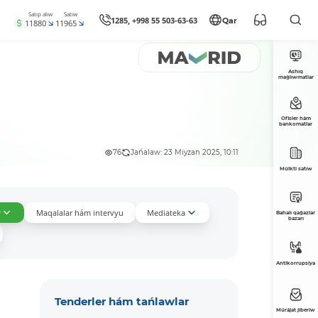
Satıp alıw
Satıw
1285, +998 55 503-63-63
Qar
11880
11965
Ashıq
maǵlıwmatlar
Ofisler hám
bankomatlar
76
Jańalaw: 23 Miyzan 2025, 10:11
Múlkti satıw
r
Maqalalar hám intervyu
Mediateka
Bahalı qaǵazlar
bazarı
Antikorrupsiya
Tenderler hám tańlawlar
Múrájat jiberiw