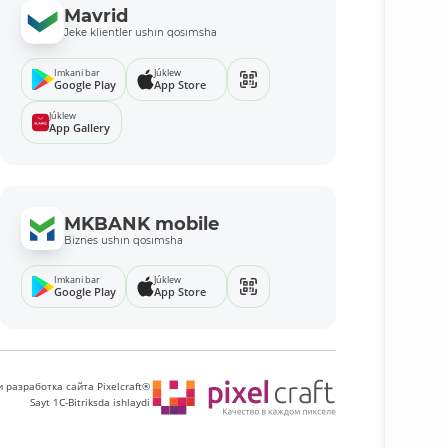
Mavrid
Jeke klientler ushın qosımsha
Imkani bar
Júklew
Google Play
App Store
Júklew
App Gallery
MKBANK mobile
Biznes ushın qosımsha
Imkani bar
Júklew
Google Play
App Store
 разработка сайта Pixelcraft®
Sayt 1C-Bitriksda ishlaydi