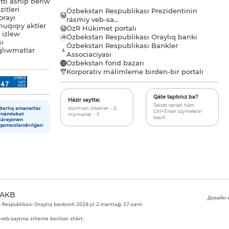
tı ashıp beriw
itleri
Ózbekstan Respublikası Prezidentinin
orayı
rásmiy veb-sa...
uqıqıy aktler
ÓzR Húkimet portalı
ı izlew
Ózbekstan Respublikası Oraylıq banki
sı
Ózbekstan Respublikası Bankler
lıwmatlar
Associaciyası
Ózbekstan fond bazarı
Korporativ málimleme birden-bir portalı
Qáte taptıńız ba?
Házir saytta:
Tekstti tanlań hám
dizimnen ótkenler - 0,
Barlıq amanatlar
Ctrl+Enter túymelerin
miymanlar - 5
mámleket
basıń.
tárepinen
qamsızlandırılǵan
 AKB
Дизайн и
Respublikası Oraylıq bankiniń 2024-jıl 2-marttaǵı 37-sanlı
veb-saytına silteme beriliwi shárt.