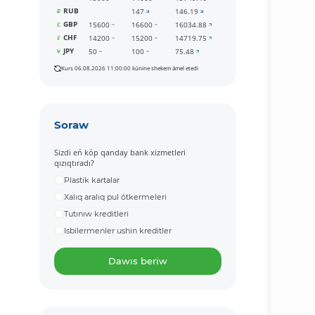
RUB
147
146.19
GBP
15600
16600
16034.88
CHF
14200
15200
14719.75
JPY
50
100
75.48
Kurs 06.08.2026 11:00:00 kúnine shekem ámel etedi
Soraw
Sizdi eń kóp qanday bank xizmetleri
qızıqtıradı?
Plastik kartalar
Xalıq aralıq pul ótkermeleri
Tutınıw kreditleri
Isbilermenler ushin kreditler
Dawıs beriw