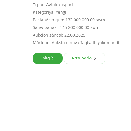
Topar: Avtotransport
Kategoriya: Yengil
Baslanǵısh qun: 132 000 000.00 swm
Satiw bahası: 145 200 000.00 swm
Aukcion sánesi: 22.09.2025
Mártebe: Auksion muvaffaqiyatli yakunlandi
Tolıq
Arza beriw