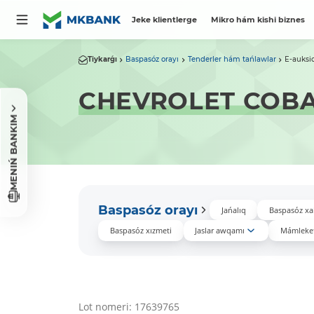
Jeke klientlerge
Mikro hám kishi biznes
Tiykarǵı
Baspasóz orayı
Tenderler hám tańlawlar
E-auksi
CHEVROLET COBA
MENIŃ BANKIM
Baspasóz orayı
Jańalıq
Baspasóz xa
Baspasóz xızmeti
Jaslar awqamı
Mámleket
Lot nomeri: 17639765