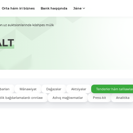
Orta hám iri biznes
Bank haqqında
Jáne
on.uz auktsionlarında kóshpes múlk
LT
barları
Mánawiyat
Daǵazalar
Aktsiyalar
Tenderler hám tańlawla
lik baǵdarlamalardı orınlaw
Ashıq maǵlıwmatlar
Press-kit
Analitika