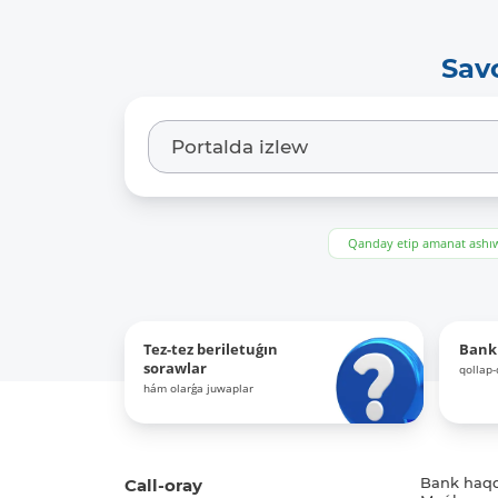
Sav
Qanday etip amanat ash
Tez-tez beriletuǵın
Bank
sorawlar
qollap
hám olarǵa juwaplar
Call-oray
Bank haq