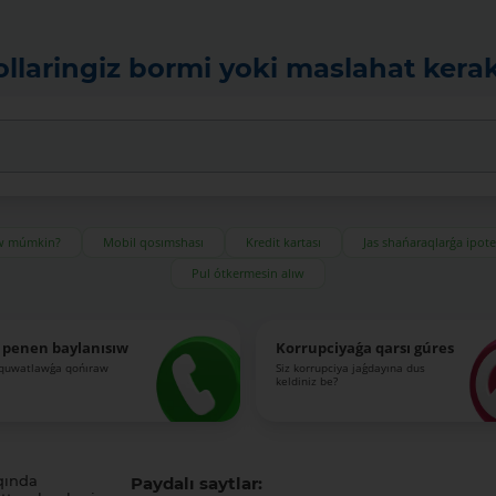
ollaringiz bormi yoki maslahat kera
ıw múmkin?
Mobil qosımshası
Kredit kartası
Jas shańaraqlarǵa ipot
Pul ótkermesin alıw
 penen baylanısıw
Korrupciyaǵa qarsı gúres
-quwatlawǵa qońıraw
Siz korrupciya jaǵdayına dus
keldiniz be?
qında
Paydalı saytlar: