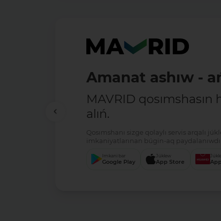
Amanat ashıw - ań
MAVRID qosımshasın há
alıń.
Qosımshanı sizge qolaylı servis arqalı jú
imkaniyatlarınan búgin-aq paydalanıwdı 
Imkani bar
Júklew
Júkl
Google Play
App Store
App