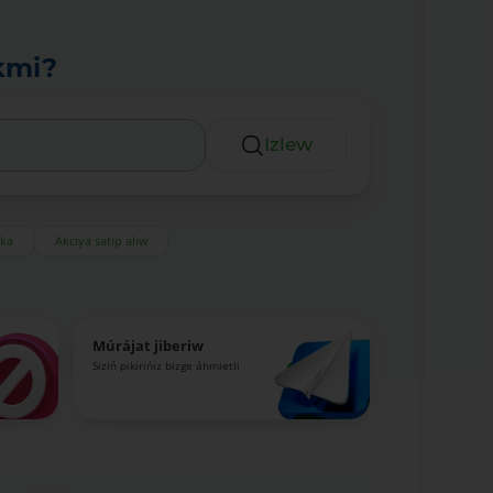
kmi?
Izlew
eka
Akciya satıp alıw
Múrájat jiberiw
Siziń pikirińiz bizge áhmietli