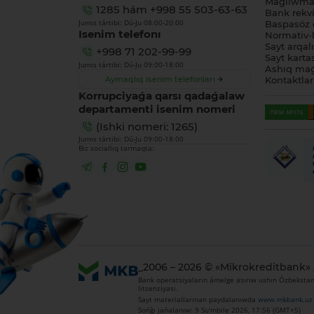
Maǵlıwmat
1285
hám
+998 55 503-63-63
Bank rekviz
Jumıs tártibi: Dú-Ju 08:00-20:00
Baspasóz 
Isenim telefonı
Normativ-h
Sayt arqal
+998 71 202-99-99
Sayt karta
Jumıs tártibi: Dú-Ju 09:00-18:00
Ashıq maǵ
Aymaqlıq isenim telefonları
Kontaktlar
Korrupciyaǵa qarsı qadaǵalaw
departamenti isenim nomeri
(Ishki nomeri: 1265)
Jumıs tártibi: Dú-Ju 09:00-18:00
Biz sociallıq tarmaqta:
_2006 – 2026 © «Mikrokreditbank»
Bank operatsiyaların ámelge asırıw ushın Ózbekstan 
litsenziyası.
Sayt materiallarınan paydalanıwda
www.mkbank.uz
Sońǵı jańalanıw: 9 Su'mbile 2026, 17:56 (GMT+5)