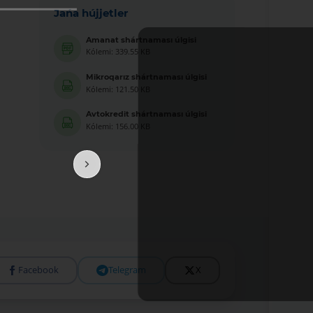
Jańa hújjetler
Amanat shártnaması úlgisi
Kólemi: 339.55 KB
Mikroqarız shártnaması úlgisi
Kólemi: 121.50 KB
Avtokredit shártnaması úlgisi
Kólemi: 156.00 KB
Facebook
Telegram
X
Tolıǵıraq