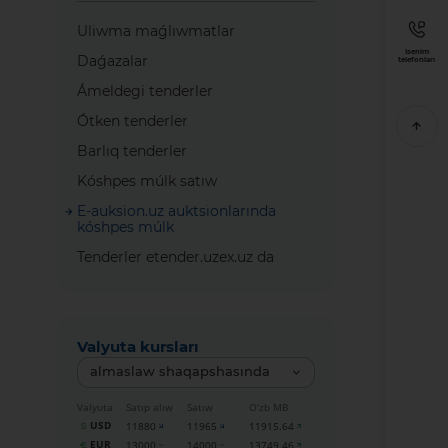
Uliwma maǵlıwmatlar
Isenim
Daǵazalar
telefonları
Ámeldegi tenderler
Ótken tenderler
Barlıq tenderler
Kóshpes múlk satıw
E-auksion.uz auktsionlarında
kóshpes múlk
Tenderler etender.uzex.uz da
Valyuta kursları
almaslaw shaqapshasında
Valyuta
Satıp alıw
Satıw
O‘zb MB
USD
11880
11965
11915.64
EUR
13000
14000
13749.46