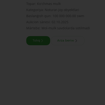
Topar: Koʻchmas mulk
Kategoriya: Noturar-joy obyektlari
Baslanǵısh qun: 100 000 000.00 swm
Aukcion sánesi: 02.10.2025
Mártebe: Mol-mulk savdolarda sotilmadi
Tolıq
Arza beriw