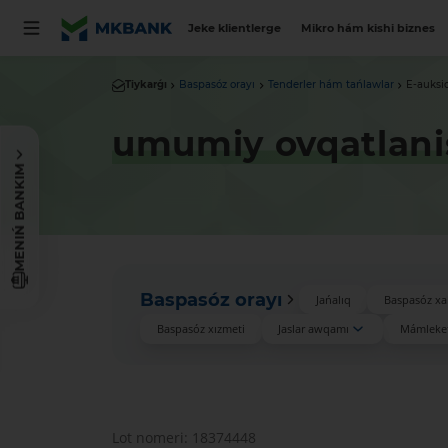
Jeke klientlerge
Mikro hám kishi biznes
Tiykarǵı
Baspasóz orayı
Tenderler hám tańlawlar
E-auksi
umumiy ovqatlanis
MENIŃ BANKIM
Baspasóz orayı
Jańalıq
Baspasóz xa
Baspasóz xızmeti
Jaslar awqamı
Mámleket
Lot nomeri: 18374448