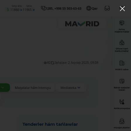
Satıp alıw
Satıw
1285, +998 55 503-63-63
Qar
11880
11965
Ashıq
maǵlıwmatlar
Ofisler hám
bankomatlar
82
Jańalaw: 2 Aqırap 2025, 09:38
Múlkti satıw
r
Maqalalar hám intervyu
Mediateka
Bahalı qaǵazlar
bazarı
Antikorrupsiya
Tenderler hám tańlawlar
Múrájat jiberiw