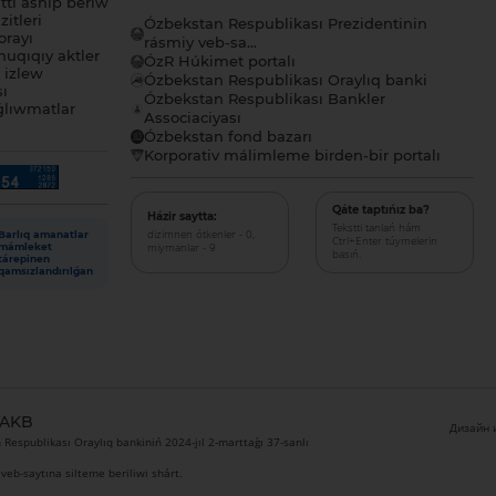
tı ashıp beriw
itleri
Ózbekstan Respublikası Prezidentinin
orayı
rásmiy veb-sa...
uqıqıy aktler
ÓzR Húkimet portalı
ı izlew
Ózbekstan Respublikası Oraylıq banki
sı
Ózbekstan Respublikası Bankler
lıwmatlar
Associaciyası
Ózbekstan fond bazarı
Korporativ málimleme birden-bir portalı
Qáte taptıńız ba?
Házir saytta:
Tekstti tanlań hám
dizimnen ótkenler - 0,
Barlıq amanatlar
Ctrl+Enter túymelerin
miymanlar - 9
mámleket
basıń.
tárepinen
qamsızlandırılǵan
 AKB
Дизайн и
Respublikası Oraylıq bankiniń 2024-jıl 2-marttaǵı 37-sanlı
veb-saytına silteme beriliwi shárt.