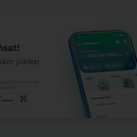
sat!
zir júklep
klep alıń hám Mavrid
baslań!:
ew
 Gallery