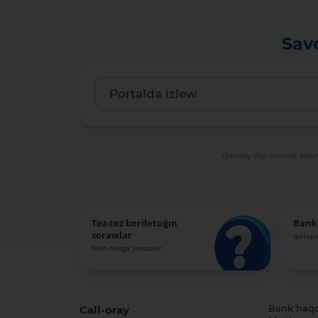
Sav
Qanday etip amanat ash
Tez-tez beriletuǵın
Bank
sorawlar
qollap
hám olarǵa juwaplar
Call-oray
Bank haq