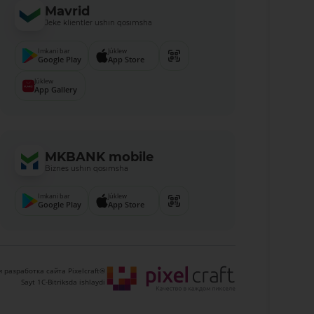
Mavrid
Jeke klientler ushın qosımsha
Imkani bar
Júklew
Google Play
App Store
Júklew
App Gallery
MKBANK mobile
Biznes ushın qosımsha
Imkani bar
Júklew
Google Play
App Store
 разработка сайта Pixelcraft®
Sayt 1C-Bitriksda ishlaydi