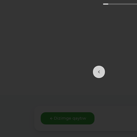
Dizimge qaytıw