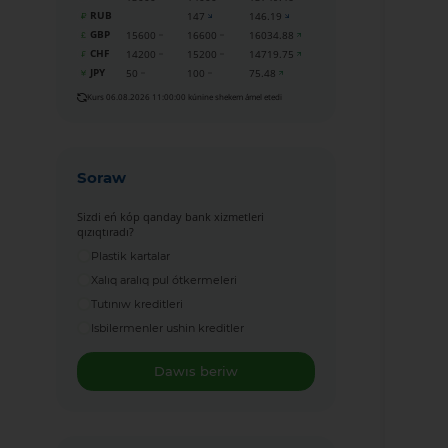
RUB
147
146.19
GBP
15600
16600
16034.88
CHF
14200
15200
14719.75
JPY
50
100
75.48
Kurs 06.08.2026 11:00:00 kúnine shekem ámel etedi
Soraw
Sizdi eń kóp qanday bank xizmetleri
qızıqtıradı?
Plastik kartalar
Xalıq aralıq pul ótkermeleri
Tutınıw kreditleri
Isbilermenler ushin kreditler
Dawıs beriw