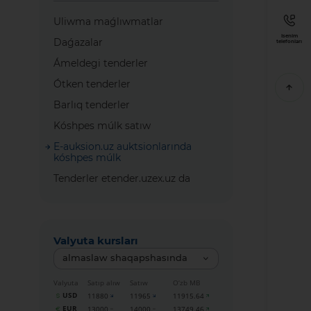
Uliwma maǵlıwmatlar
Isenim
Daǵazalar
telefonları
Ámeldegi tenderler
Ótken tenderler
Barlıq tenderler
Kóshpes múlk satıw
E-auksion.uz auktsionlarında
kóshpes múlk
Tenderler etender.uzex.uz da
Valyuta kursları
almaslaw shaqapshasında
Valyuta
Satıp alıw
Satıw
O‘zb MB
USD
11880
11965
11915.64
EUR
13000
14000
13749.46