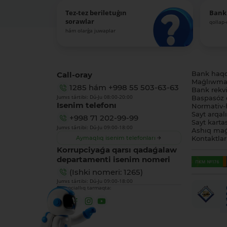
Tez-tez beriletuǵın
Bank
sorawlar
qollap
hám olarǵa juwaplar
Call-oray
Bank haq
Maǵlıwmat
1285
hám
+998 55 503-63-63
Bank rekviz
Jumıs tártibi: Dú-Ju 08:00-20:00
Baspasóz 
Isenim telefonı
Normativ-h
Sayt arqal
+998 71 202-99-99
Sayt karta
Jumıs tártibi: Dú-Ju 09:00-18:00
Ashıq maǵ
Aymaqlıq isenim telefonları
Kontaktlar
Korrupciyaǵa qarsı qadaǵalaw
departamenti isenim nomeri
(Ishki nomeri: 1265)
Jumıs tártibi: Dú-Ju 09:00-18:00
Biz sociallıq tarmaqta: