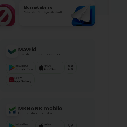
Múrájat jiberiw
Siziń pikirińiz bizge áhmietli
Mavrid
Jeke klientler ushın qosımsha
Imkani bar
Júklew
Google Play
App Store
Júklew
App Gallery
MKBANK mobile
Biznes ushın qosımsha
Imkani bar
Júklew