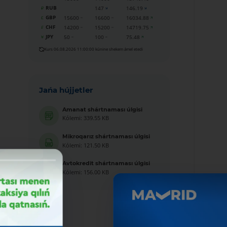
RUB
147
146.19
GBP
15600
16600
16034.88
CHF
14200
15200
14719.75
JPY
50
100
75.48
Kurs 06.08.2026 11:00:00 kúnine shekem ámel etedi
Jańa hújjetler
Amanat shártnaması úlgisi
Kólemi: 339.55 KB
Mikroqarız shártnaması úlgisi
Kólemi: 121.50 KB
Avtokredit shártnaması úlgisi
Kólemi: 156.00 KB