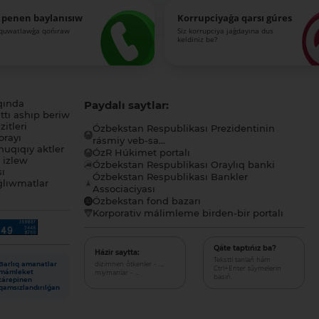
 penen baylanısıw
Korrupciyaǵa qarsı gúres
-quwatlawǵa qońıraw
Siz korrupciya jaǵdayına dus
keldiniz be?
qında
Paydalı saytlar:
tı ashıp beriw
itleri
Ózbekstan Respublikası Prezidentinin
orayı
rásmiy veb-sa...
uqıqıy aktler
ÓzR Húkimet portalı
ı izlew
Ózbekstan Respublikası Oraylıq banki
sı
Ózbekstan Respublikası Bankler
lıwmatlar
Associaciyası
Ózbekstan fond bazarı
Korporativ málimleme birden-bir portalı
Qáte taptıńız ba?
Házir saytta:
Tekstti tanlań hám
dizimnen ótkenler - ...,
Barlıq amanatlar
Ctrl+Enter túymelerin
miymanlar - ...
mámleket
basıń.
tárepinen
qamsızlandırılǵan