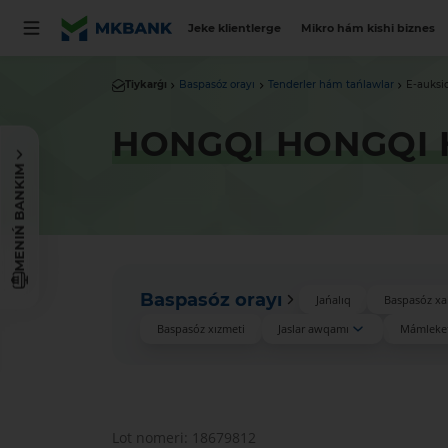
Jeke klientlerge
Mikro hám kishi biznes
Tiykarǵı
Baspasóz orayı
Tenderler hám tańlawlar
E-auksi
HONGQI HONGQI H
MENIŃ BANKIM
Baspasóz orayı
Jańalıq
Baspasóz xa
Baspasóz xızmeti
Jaslar awqamı
Mámleket
Lot nomeri: 18679812