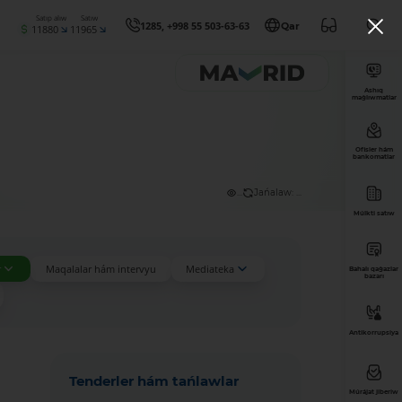
Satıp alıw
Satıw
1285, +998 55 503-63-63
Qar
11880
11965
Ashıq
maǵlıwmatlar
Ofisler hám
bankomatlar
...
Jańalaw: ...
Múlkti satıw
r
Maqalalar hám intervyu
Mediateka
Bahalı qaǵazlar
bazarı
Antikorrupsiya
Tenderler hám tańlawlar
Múrájat jiberiw