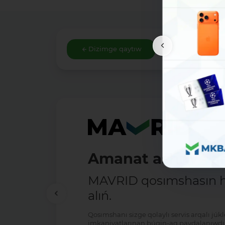
Dizimge qaytıw
Amanat ashıw - ań
MAVRID qosımshasın há
alıń.
Qosımshanı sizge qolaylı servis arqalı jú
imkaniyatlarınan búgin-aq paydalanıwdı 