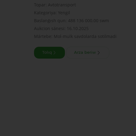
Topar: Avtotransport
Kategoriya: Yengil
Baslanǵısh qun: 488 136 000.00 swm
Aukcion sánesi: 16.10.2025
Mártebe: Mol-mulk savdolarda sotilmadi
Tolıq
Arza beriw