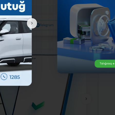
Facebook
Telegram
X
Tolıǵıraq