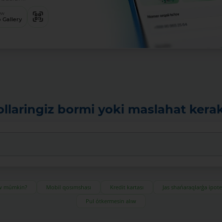
ew
 Gallery
ollaringiz bormi yoki maslahat kera
ıw múmkin?
Mobil qosımshası
Kredit kartası
Jas shańaraqlarǵa ipot
Pul ótkermesin alıw