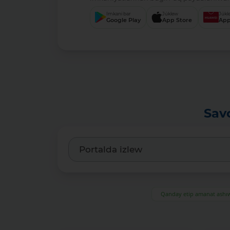
Imkani bar
Júklew
Júkl
Google Play
App Store
App
Sav
Qanday etip amanat ash