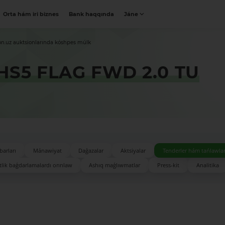
Orta hám iri biznes
Bank haqqında
Jáne
on.uz auktsionlarında kóshpes múlk
S5 FLAG FWD 2.0 TU
barları
Mánawiyat
Daǵazalar
Aktsiyalar
Tenderler hám tańlawla
lik baǵdarlamalardı orınlaw
Ashıq maǵlıwmatlar
Press-kit
Analitika