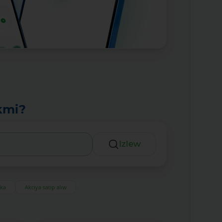
kmi?
Izlew
eka
Akciya satıp alıw