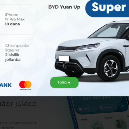
Bólisiw:
Tolıq
sat!
zir júklep
klep alıń hám Mavrid
baslań!: