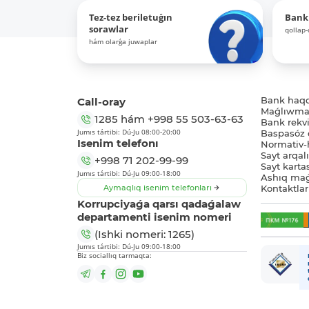
Tez-tez beriletuǵın
Bank
sorawlar
qollap
hám olarǵa juwaplar
Call-oray
Bank haq
Maǵlıwmat
1285
hám
+998 55 503-63-63
Bank rekviz
Jumıs tártibi: Dú-Ju 08:00-20:00
Baspasóz 
Isenim telefonı
Normativ-h
Sayt arqal
+998 71 202-99-99
Sayt karta
Jumıs tártibi: Dú-Ju 09:00-18:00
Ashıq maǵ
Aymaqlıq isenim telefonları
Kontaktlar
Korrupciyaǵa qarsı qadaǵalaw
departamenti isenim nomeri
(Ishki nomeri: 1265)
Jumıs tártibi: Dú-Ju 09:00-18:00
Biz sociallıq tarmaqta: