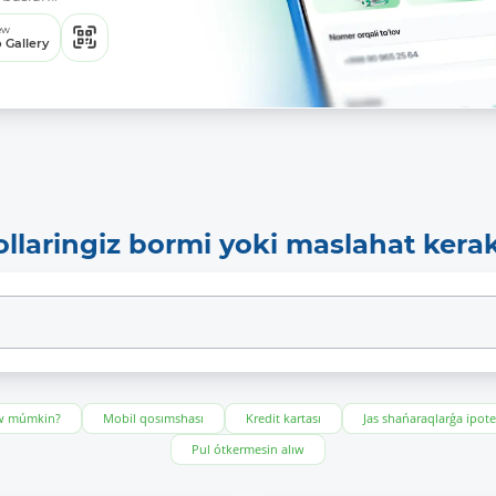
ew
 Gallery
ollaringiz bormi yoki maslahat kera
ıw múmkin?
Mobil qosımshası
Kredit kartası
Jas shańaraqlarǵa ipot
Pul ótkermesin alıw