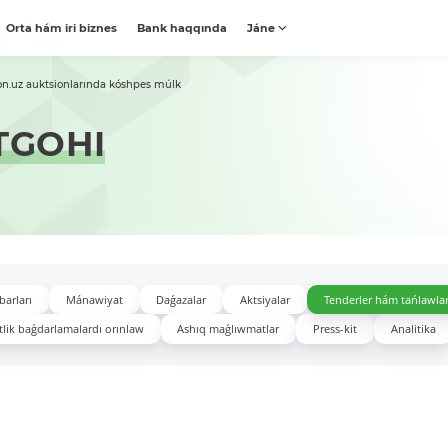
Orta hám iri biznes
Bank haqqında
Jáne
on.uz auktsionlarında kóshpes múlk
TGOHI
barları
Mánawiyat
Daǵazalar
Aktsiyalar
Tenderler hám tańlawla
lik baǵdarlamalardı orınlaw
Ashıq maǵlıwmatlar
Press-kit
Analitika