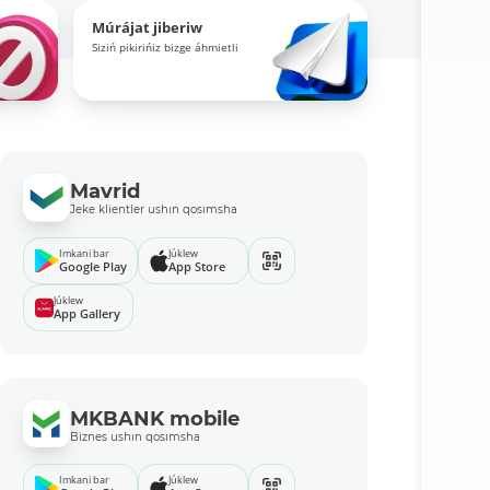
Múrájat jiberiw
Siziń pikirińiz bizge áhmietli
Mavrid
Jeke klientler ushın qosımsha
Imkani bar
Júklew
Google Play
App Store
Júklew
App Gallery
MKBANK mobile
Biznes ushın qosımsha
Imkani bar
Júklew