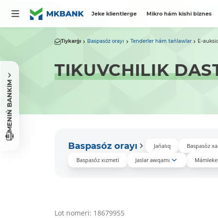
Jeke klientlerge
Mikro hám kishi biznes
Tiykarǵı
Baspasóz orayı
Tenderler hám tańlawlar
E-auksi
TIKUVCHILIK DAS
MENIŃ BANKIM
Baspasóz orayı
Jańalıq
Baspasóz xa
Baspasóz xızmeti
Jaslar awqamı
Mámleket
Lot nomeri: 18679955