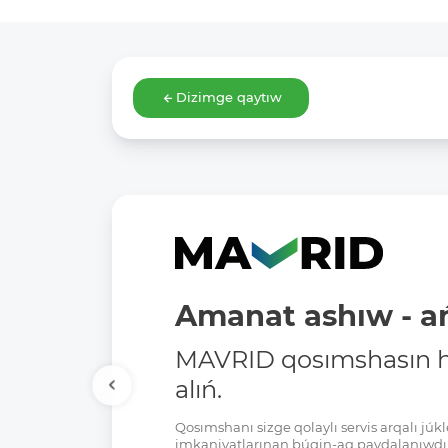
Dizimge qaytıw
Amanat ashıw - ań
MAVRID qosımshasın há
alıń.
Qosımshanı sizge qolaylı servis arqalı jú
imkaniyatlarınan búgin-aq paydalanıwdı 