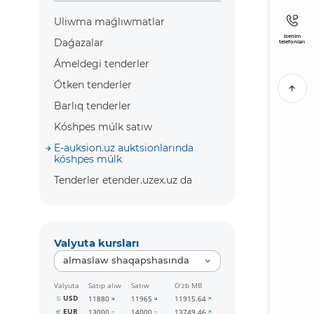
Uliwma maǵlıwmatlar
Isenim
Daǵazalar
telefonları
Ámeldegi tenderler
Ótken tenderler
Barlıq tenderler
Kóshpes múlk satıw
E-auksion.uz auktsionlarında
kóshpes múlk
Tenderler etender.uzex.uz da
Valyuta kursları
almaslaw shaqapshasında
Valyuta
Satıp alıw
Satıw
O‘zb MB
USD
11880
11965
11915.64
EUR
13000
14000
13749.46