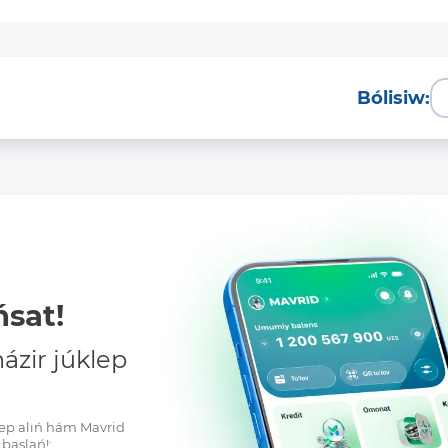
Bólisiw:
sat!
zir júklep
klep alıń hám Mavrid
baslań!: