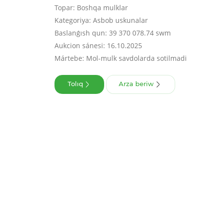
Topar: Boshqa mulklar
Kategoriya: Asbob uskunalar
Baslanǵısh qun: 39 370 078.74 swm
Aukcion sánesi: 16.10.2025
Mártebe: Mol-mulk savdolarda sotilmadi
Tolıq
Arza beriw