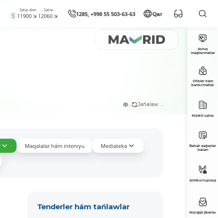
Satıp alıw
Satıw
1285, +998 55 503-63-63
Qar
11900
12060
Ashıq
maǵlıwmatlar
Ofisler hám
bankomatlar
...
Jańalaw: ...
Múlkti satıw
r
Maqalalar hám intervyu
Mediateka
Bahalı qaǵazlar
bazarı
Antikorrupsiya
Tenderler hám tańlawlar
Múrájat jiberiw