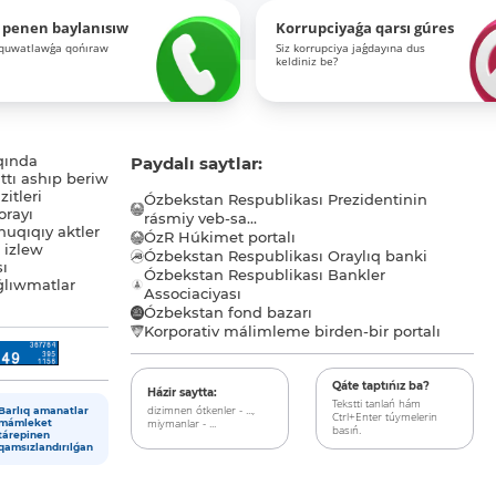
 penen baylanısıw
Korrupciyaǵa qarsı gúres
-quwatlawǵa qońıraw
Siz korrupciya jaǵdayına dus
keldiniz be?
qında
Paydalı saytlar:
tı ashıp beriw
itleri
Ózbekstan Respublikası Prezidentinin
orayı
rásmiy veb-sa...
uqıqıy aktler
ÓzR Húkimet portalı
ı izlew
Ózbekstan Respublikası Oraylıq banki
sı
Ózbekstan Respublikası Bankler
lıwmatlar
Associaciyası
Ózbekstan fond bazarı
Korporativ málimleme birden-bir portalı
Qáte taptıńız ba?
Házir saytta:
Tekstti tanlań hám
dizimnen ótkenler - ...,
Barlıq amanatlar
Ctrl+Enter túymelerin
miymanlar - ...
mámleket
basıń.
tárepinen
qamsızlandırılǵan