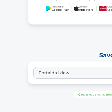
Imkani bar
Júklew
Júkl
Google Play
App Store
App
Sav
Qanday etip amanat ash