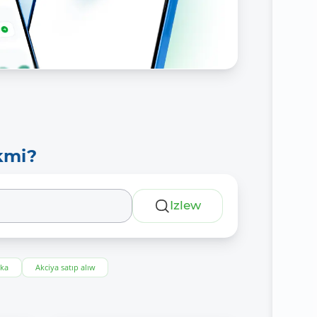
kmi?
Izlew
eka
Akciya satıp alıw