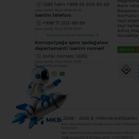
Maǵlıwmat
1285
hám
+998 55 503-63-63
Bank rekviz
Jumıs tártibi: Dú-Ju 08:00-20:00
Baspasóz 
Isenim telefonı
Normativ-h
Sayt arqal
+998 71 202-99-99
Sayt karta
Jumıs tártibi: Dú-Ju 09:00-18:00
Ashıq maǵ
Aymaqlıq isenim telefonları
Kontaktlar
Korrupciyaǵa qarsı qadaǵalaw
departamenti isenim nomeri
(Ishki nomeri: 1265)
Jumıs tártibi: Dú-Ju 09:00-18:00
Biz sociallıq tarmaqta:
_2006 – 2026 © «Mikrokreditbank»
Bank operatsiyaların ámelge asırıw ushın Ózbekstan 
litsenziyası.
Sayt materiallarınan paydalanıwda
www.mkbank.uz
Sońǵı jańalanıw: 8 Su'mbile 2026, 17:56 (GMT+5)