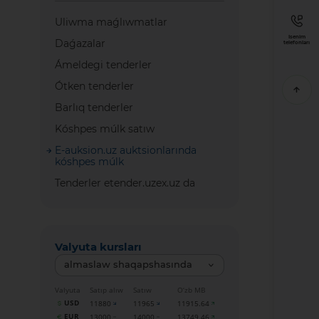
Uliwma maǵlıwmatlar
Isenim
Daǵazalar
telefonları
Ámeldegi tenderler
Ótken tenderler
Barlıq tenderler
Kóshpes múlk satıw
E-auksion.uz auktsionlarında
kóshpes múlk
Tenderler etender.uzex.uz da
Valyuta kursları
almaslaw shaqapshasında
Valyuta
Satıp alıw
Satıw
O‘zb MB
USD
11880
11965
11915.64
EUR
13000
14000
13749.46