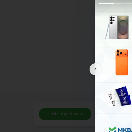
Dizimge qaytıw