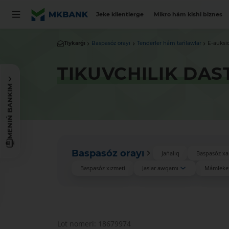
Jeke klientlerge
Mikro hám kishi biznes
Tiykarǵı
Baspasóz orayı
Tenderler hám tańlawlar
E-auksi
TIKUVCHILIK DAS
MENIŃ BANKIM
Baspasóz orayı
Jańalıq
Baspasóz xa
Baspasóz xızmeti
Jaslar awqamı
Mámleket
Lot nomeri: 18679974