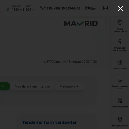
Satıp alıw
Satıw
1285, +998 55 503-63-63
Qar
11880
11965
Ashıq
maǵlıwmatlar
Ofisler hám
bankomatlar
87
Jańalaw: 16 Aqırap 2025, 11:36
Múlkti satıw
r
Maqalalar hám intervyu
Mediateka
Bahalı qaǵazlar
bazarı
Antikorrupsiya
Tenderler hám tańlawlar
Múrájat jiberiw