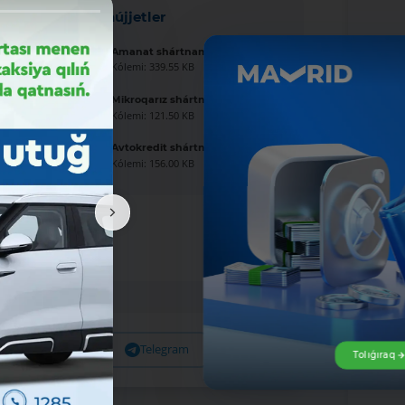
Jańa hújjetler
Amanat shártnaması úlgisi
Kólemi: 339.55 KB
Mikroqarız shártnaması úlgisi
Kólemi: 121.50 KB
Avtokredit shártnaması úlgisi
Kólemi: 156.00 KB
Facebook
Telegram
X
Tolıǵıraq