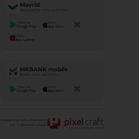
Mavrid
Jeke klientler ushın qosımsha
Imkani bar
Júklew
Google Play
App Store
Júklew
App Gallery
MKBANK mobile
Biznes ushın qosımsha
Imkani bar
Júklew
Google Play
App Store
 разработка сайта Pixelcraft®
Sayt 1C-Bitriksda ishlaydi