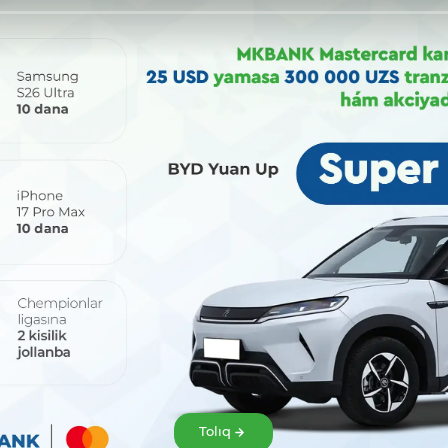
Bólisiw:
Tolıq