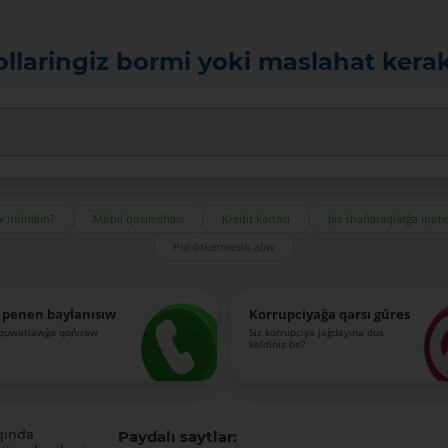
ollaringiz bormi yoki maslahat kera
ıw múmkin?
Mobil qosımshası
Kredit kartası
Jas shańaraqlarǵa ipot
Pul ótkermesin alıw
 penen baylanısıw
Korrupciyaǵa qarsı gúres
-quwatlawǵa qońıraw
Siz korrupciya jaǵdayına dus
keldiniz be?
qında
Paydalı saytlar: