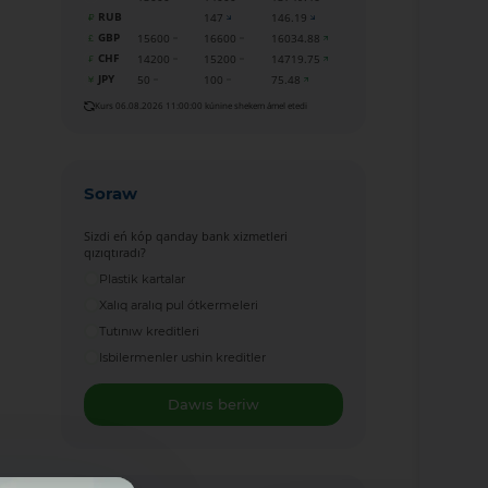
RUB
147
146.19
GBP
15600
16600
16034.88
CHF
14200
15200
14719.75
JPY
50
100
75.48
Kurs 06.08.2026 11:00:00 kúnine shekem ámel etedi
Soraw
Sizdi eń kóp qanday bank xizmetleri
qızıqtıradı?
Plastik kartalar
Xalıq aralıq pul ótkermeleri
Tutınıw kreditleri
Isbilermenler ushin kreditler
Dawıs beriw