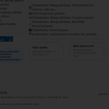
tı ashıp beriw
itleri
Ózbekstan Respublikası Prezidentinin
orayı
rásmiy veb-sa...
uqıqıy aktler
ÓzR Húkimet portalı
ı izlew
Ózbekstan Respublikası Oraylıq banki
sı
Ózbekstan Respublikası Bankler
lıwmatlar
Associaciyası
Ózbekstan fond bazarı
Korporativ málimleme birden-bir portalı
Qáte taptıńız ba?
Házir saytta:
Tekstti tanlań hám
dizimnen ótkenler - 0,
Barlıq amanatlar
Ctrl+Enter túymelerin
miymanlar - 4
mámleket
basıń.
tárepinen
qamsızlandırılǵan
 AKB
Дизайн и
Respublikası Oraylıq bankiniń 2024-jıl 2-marttaǵı 37-sanlı
veb-saytına silteme beriliwi shárt.