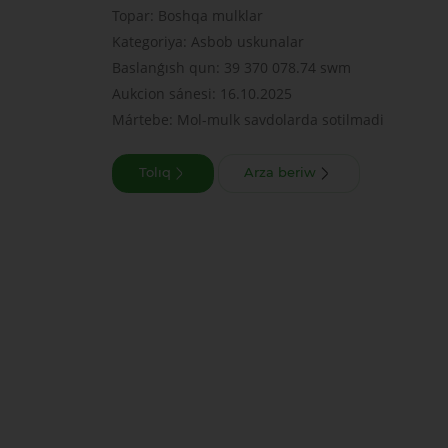
Topar: Boshqa mulklar
Kategoriya: Asbob uskunalar
Baslanǵısh qun: 39 370 078.74 swm
Aukcion sánesi: 16.10.2025
Mártebe: Mol-mulk savdolarda sotilmadi
Tolıq
Arza beriw