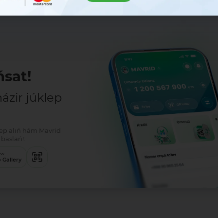
sat!
zir júklep
klep alıń hám Mavrid
baslań!:
ew
 Gallery