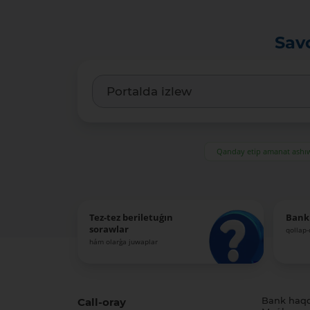
Sav
Qanday etip amanat ash
Tez-tez beriletuǵın
Bank
sorawlar
qollap
hám olarǵa juwaplar
Call-oray
Bank haq