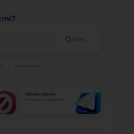
kmi?
Izlew
eka
Akciya satıp alıw
Múrájat jiberiw
Siziń pikirińiz bizge áhmietli