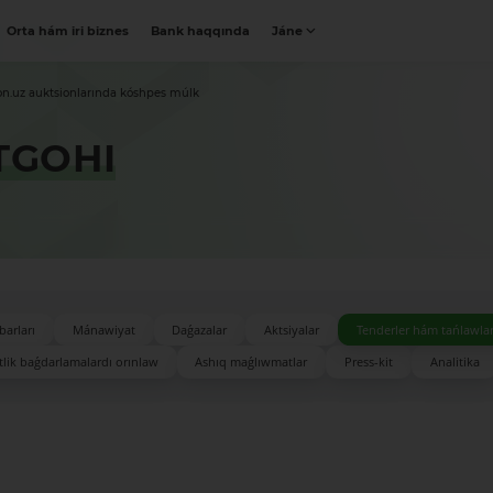
Orta hám iri biznes
Bank haqqında
Jáne
on.uz auktsionlarında kóshpes múlk
TGOHI
barları
Mánawiyat
Daǵazalar
Aktsiyalar
Tenderler hám tańlawla
lik baǵdarlamalardı orınlaw
Ashıq maǵlıwmatlar
Press-kit
Analitika