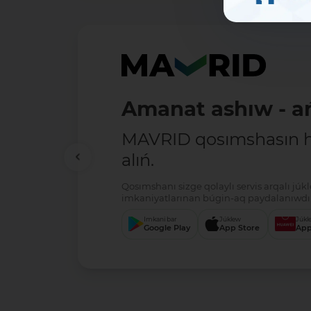
Amanat ashıw - ań
MAVRID qosımshasın há
alıń.
Qosımshanı sizge qolaylı servis arqalı jú
imkaniyatlarınan búgin-aq paydalanıwdı 
Imkani bar
Júklew
Júkl
Google Play
App Store
App