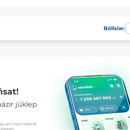
Bólisiw:
sat!
zir júklep
klep alıń hám Mavrid
baslań!: