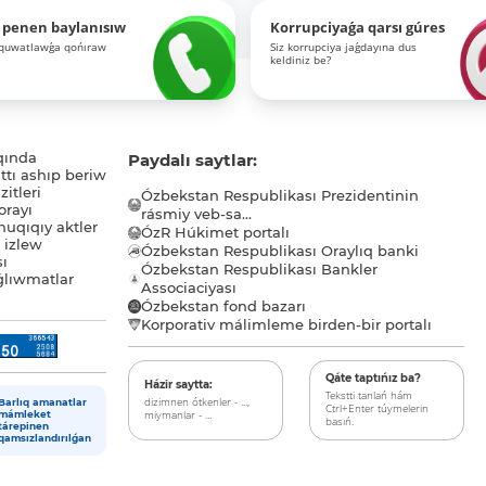
 penen baylanısıw
Korrupciyaǵa qarsı gúres
-quwatlawǵa qońıraw
Siz korrupciya jaǵdayına dus
keldiniz be?
qında
Paydalı saytlar:
tı ashıp beriw
itleri
Ózbekstan Respublikası Prezidentinin
orayı
rásmiy veb-sa...
uqıqıy aktler
ÓzR Húkimet portalı
ı izlew
Ózbekstan Respublikası Oraylıq banki
sı
Ózbekstan Respublikası Bankler
lıwmatlar
Associaciyası
Ózbekstan fond bazarı
Korporativ málimleme birden-bir portalı
Qáte taptıńız ba?
Házir saytta:
Tekstti tanlań hám
dizimnen ótkenler - ...,
Barlıq amanatlar
Ctrl+Enter túymelerin
miymanlar - ...
mámleket
basıń.
tárepinen
qamsızlandırılǵan