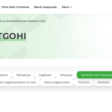
Orta hám iri biznes
Bank haqqında
Jáne
on.uz auktsionlarında kóshpes múlk
TGOHI
barları
Mánawiyat
Daǵazalar
Aktsiyalar
Tenderler hám tańlawla
lik baǵdarlamalardı orınlaw
Ashıq maǵlıwmatlar
Press-kit
Analitika