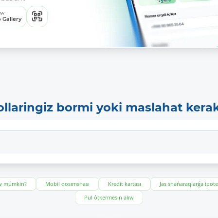
ew
 Gallery
ollaringiz bormi yoki maslahat kera
ıw múmkin?
Mobil qosımshası
Kredit kartası
Jas shańaraqlarǵa ipot
Pul ótkermesin alıw