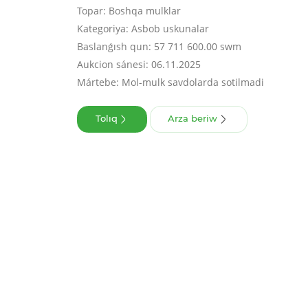
Topar: Boshqa mulklar
Kategoriya: Asbob uskunalar
Baslanǵısh qun: 57 711 600.00 swm
Aukcion sánesi: 06.11.2025
Mártebe: Mol-mulk savdolarda sotilmadi
Tolıq
Arza beriw