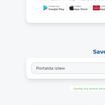
Imkani bar
Júklew
Júkl
Google Play
App Store
App
Sav
Qanday etip amanat ash