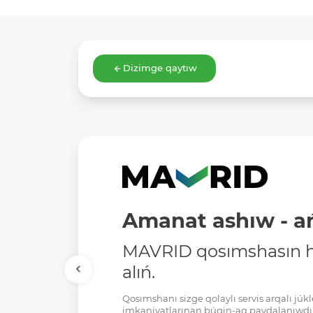
Dizimge qaytıw
Amanat ashıw - ań
MAVRID qosımshasın há
alıń.
Qosımshanı sizge qolaylı servis arqalı jú
imkaniyatlarınan búgin-aq paydalanıwdı 