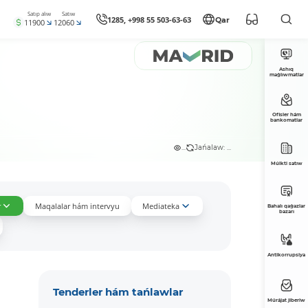
Satıp alıw
Satıw
1285, +998 55 503-63-63
Qar
11900
12060
Ashıq
maǵlıwmatlar
Ofisler hám
bankomatlar
...
Jańalaw: ...
Múlkti satıw
r
Maqalalar hám intervyu
Mediateka
Bahalı qaǵazlar
bazarı
Antikorrupsiya
Tenderler hám tańlawlar
Múrájat jiberiw