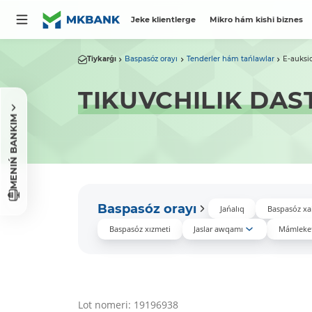
Jeke klientlerge
Mikro hám kishi biznes
Tiykarǵı
Baspasóz orayı
Tenderler hám tańlawlar
E-auksi
TIKUVCHILIK DAS
MENIŃ BANKIM
Baspasóz orayı
Jańalıq
Baspasóz xa
Baspasóz xızmeti
Jaslar awqamı
Mámleket
Lot nomeri: 19196938