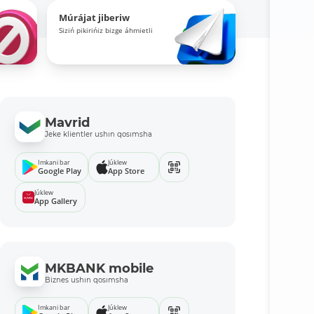
Múrájat jiberiw
Siziń pikirińiz bizge áhmietli
Mavrid
Jeke klientler ushın qosımsha
Imkani bar
Júklew
Google Play
App Store
Júklew
App Gallery
MKBANK mobile
Biznes ushın qosımsha
Imkani bar
Júklew