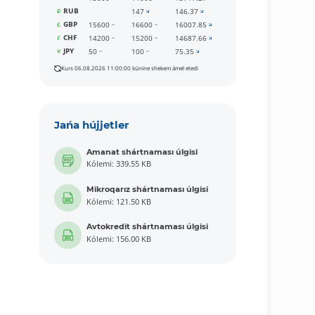
RUB
147
146.37
GBP
15600
16600
16007.85
CHF
14200
15200
14687.66
JPY
50
100
75.35
Kurs 06.08.2026 11:00:00 kúnine shekem ámel etedi
Jańa hújjetler
Amanat shártnaması úlgisi
Kólemi: 339.55 KB
Mikroqarız shártnaması úlgisi
Kólemi: 121.50 KB
Avtokredit shártnaması úlgisi
Kólemi: 156.00 KB