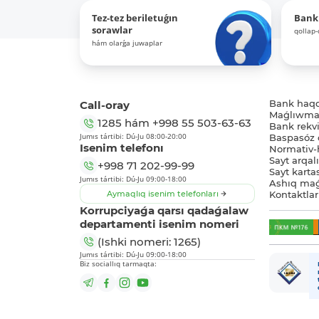
Tez-tez beriletuǵın
Bank
sorawlar
qollap
hám olarǵa juwaplar
Call-oray
Bank haq
Maǵlıwmat
1285
hám
+998 55 503-63-63
Bank rekviz
Jumıs tártibi: Dú-Ju 08:00-20:00
Baspasóz 
Isenim telefonı
Normativ-h
Sayt arqal
+998 71 202-99-99
Sayt karta
Jumıs tártibi: Dú-Ju 09:00-18:00
Ashıq maǵ
Aymaqlıq isenim telefonları
Kontaktlar
Korrupciyaǵa qarsı qadaǵalaw
departamenti isenim nomeri
(Ishki nomeri: 1265)
Jumıs tártibi: Dú-Ju 09:00-18:00
Biz sociallıq tarmaqta: