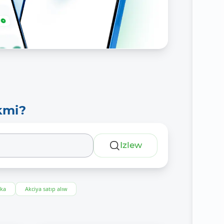
kmi?
Izlew
eka
Akciya satıp alıw