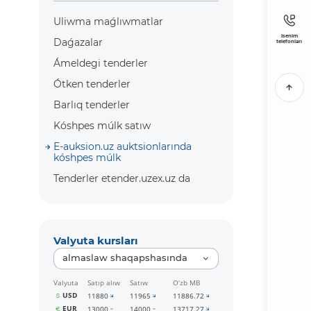
Uliwma maǵlıwmatlar
Isenim
Daǵazalar
telefonları
Ámeldegi tenderler
Ótken tenderler
Barlıq tenderler
Kóshpes múlk satıw
E-auksion.uz auktsionlarında
kóshpes múlk
Tenderler etender.uzex.uz da
Valyuta kursları
almaslaw shaqapshasında
Valyuta
Satıp alıw
Satıw
O‘zb MB
USD
11880
11965
11886.72
EUR
13000
14000
13717.27