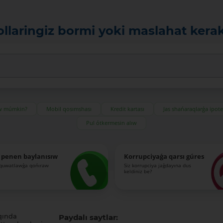
ollaringiz bormi yoki maslahat kera
ıw múmkin?
Mobil qosımshası
Kredit kartası
Jas shańaraqlarǵa ipot
Pul ótkermesin alıw
 penen baylanısıw
Korrupciyaǵa qarsı gúres
-quwatlawǵa qońıraw
Siz korrupciya jaǵdayına dus
keldiniz be?
qında
Paydalı saytlar: