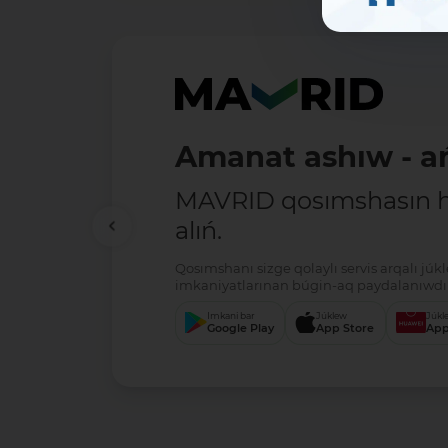
Amanat ashıw - ań
MAVRID qosımshasın há
alıń.
Qosımshanı sizge qolaylı servis arqalı jú
imkaniyatlarınan búgin-aq paydalanıwdı 
Imkani bar
Júklew
Júkl
Google Play
App Store
App