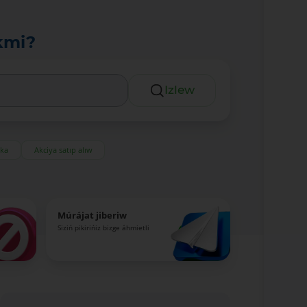
kmi?
Izlew
eka
Akciya satıp alıw
Múrájat jiberiw
Siziń pikirińiz bizge áhmietli