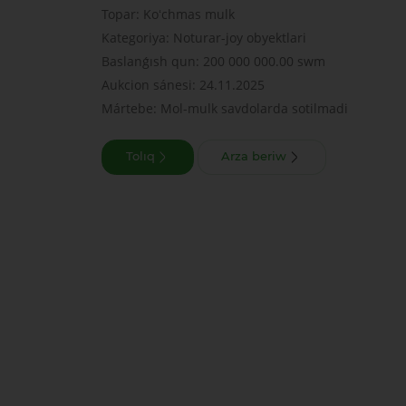
Topar: Koʻchmas mulk
Kategoriya: Noturar-joy obyektlari
Baslanǵısh qun: 200 000 000.00 swm
Aukcion sánesi: 24.11.2025
Mártebe: Mol-mulk savdolarda sotilmadi
Tolıq
Arza beriw