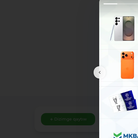
Dizimge qaytıw