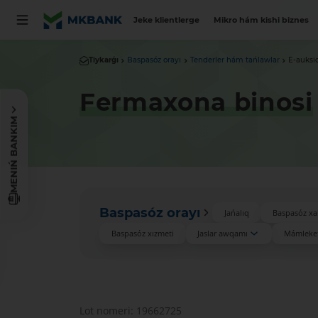
Jeke klientlerge
Mikro hám kishi biznes
Tiykarǵı
Baspasóz orayı
Tenderler hám tańlawlar
E-auksi
Fermaxona binosi
MENIŃ BANKIM
Baspasóz orayı
Jańalıq
Baspasóz xa
Baspasóz xızmeti
Jaslar awqamı
Mámleket
Lot nomeri: 19662725