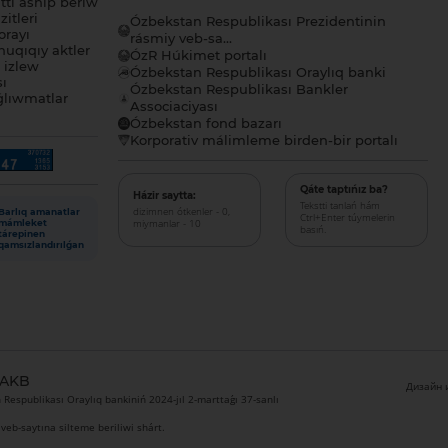
tı ashıp beriw
itleri
Ózbekstan Respublikası Prezidentinin
orayı
rásmiy veb-sa...
uqıqıy aktler
ÓzR Húkimet portalı
ı izlew
Ózbekstan Respublikası Oraylıq banki
sı
Ózbekstan Respublikası Bankler
lıwmatlar
Associaciyası
Ózbekstan fond bazarı
Korporativ málimleme birden-bir portalı
Qáte taptıńız ba?
Házir saytta:
Tekstti tanlań hám
dizimnen ótkenler - 0,
Barlıq amanatlar
Ctrl+Enter túymelerin
miymanlar - 10
mámleket
basıń.
tárepinen
qamsızlandırılǵan
 AKB
Дизайн и
Respublikası Oraylıq bankiniń 2024-jıl 2-marttaǵı 37-sanlı
veb-saytına silteme beriliwi shárt.