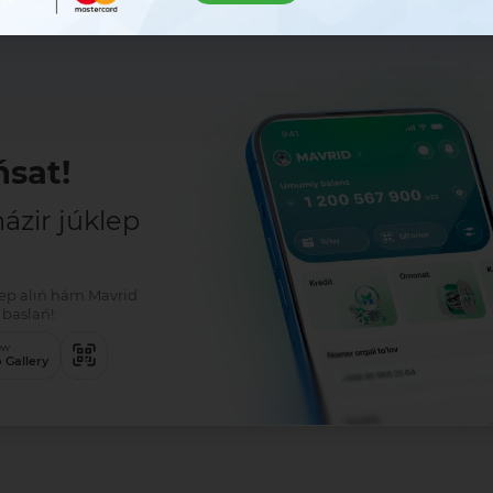
sat!
zir júklep
klep alıń hám Mavrid
baslań!:
ew
 Gallery