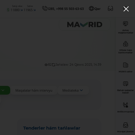
Satıp alıw
Satıw
1285, +998 55 503-63-63
Qar
11880
11965
Ashıq
maǵlıwmatlar
Ofisler hám
bankomatlar
82
Jańalaw: 24 Qawıs 2025, 14:39
Múlkti satıw
r
Maqalalar hám intervyu
Mediateka
Bahalı qaǵazlar
bazarı
Antikorrupsiya
Tenderler hám tańlawlar
Múrájat jiberiw