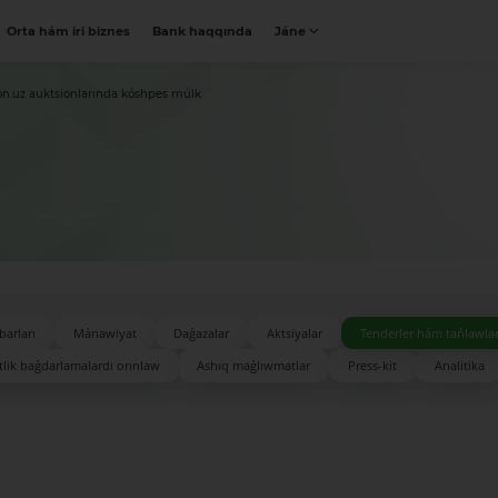
Orta hám iri biznes
Bank haqqında
Jáne
on.uz auktsionlarında kóshpes múlk
barları
Mánawiyat
Daǵazalar
Aktsiyalar
Tenderler hám tańlawla
lik baǵdarlamalardı orınlaw
Ashıq maǵlıwmatlar
Press-kit
Analitika