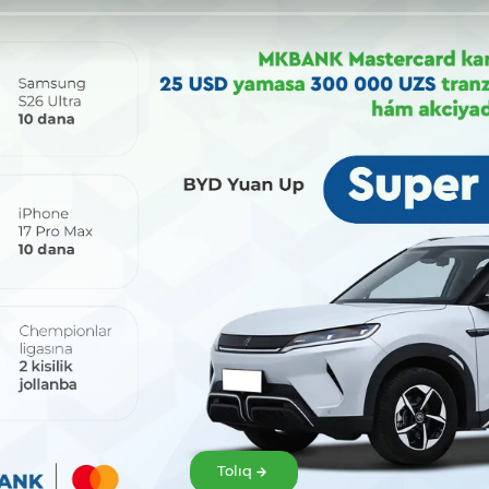
Bólisiw:
Tolıq