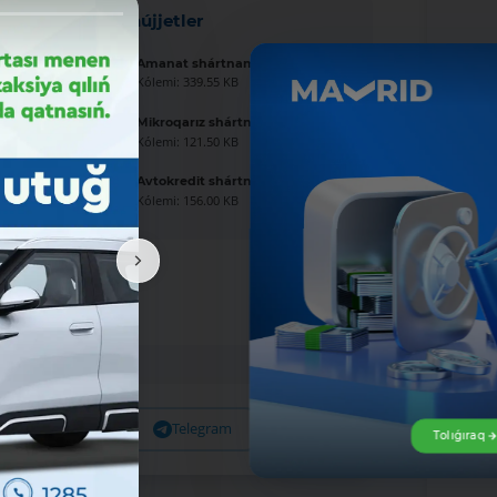
Jańa hújjetler
Amanat shártnaması úlgisi
Kólemi: 339.55 KB
Mikroqarız shártnaması úlgisi
Kólemi: 121.50 KB
Avtokredit shártnaması úlgisi
Kólemi: 156.00 KB
Facebook
Telegram
X
Tolıǵıraq