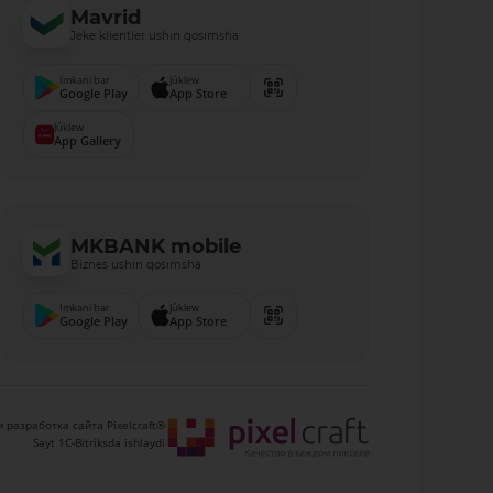
Mavrid
Jeke klientler ushın qosımsha
Imkani bar
Júklew
Google Play
App Store
Júklew
App Gallery
MKBANK mobile
Biznes ushın qosımsha
Imkani bar
Júklew
Google Play
App Store
 разработка сайта Pixelcraft®
Sayt 1C-Bitriksda ishlaydi