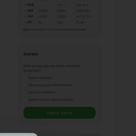
RUB
147
146.19
GBP
15600
16600
16034.88
CHF
14200
15200
14719.75
JPY
50
100
75.48
Kurs 06.08.2026 11:00:00 kúnine shekem ámel etedi
Soraw
Sizdi eń kóp qanday bank xizmetleri
qızıqtıradı?
Plastik kartalar
Xalıq aralıq pul ótkermeleri
Tutınıw kreditleri
Isbilermenler ushin kreditler
Dawıs beriw