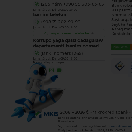
Maǵlıwmat
1285
hám
+998 55 503-63-63
Bank rekviz
Jumıs tártibi: Dú-Ju 08:00-20:00
Baspasóz 
Isenim telefonı
Normativ-h
Sayt arqal
+998 71 202-99-99
Sayt karta
Jumıs tártibi: Dú-Ju 09:00-18:00
Ashıq maǵ
Aymaqlıq isenim telefonları
Kontaktlar
Korrupciyaǵa qarsı qadaǵalaw
departamenti isenim nomeri
(Ishki nomeri: 1265)
Jumıs tártibi: Dú-Ju 09:00-18:00
Biz sociallıq tarmaqta:
_2006 – 2026 © «Mikrokreditbank»
Bank operatsiyaların ámelge asırıw ushın Ózbekstan 
litsenziyası.
Sayt materiallarınan paydalanıwda
www.mkbank.uz
Sońǵı jańalanıw: 8 Su'mbile 2026, 13:56 (GMT+5)