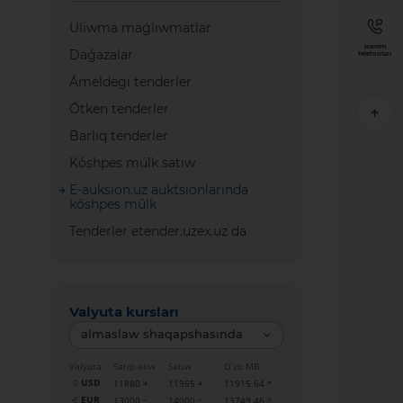
Uliwma maǵlıwmatlar
Isenim
Daǵazalar
telefonları
Ámeldegi tenderler
Ótken tenderler
Barlıq tenderler
Kóshpes múlk satıw
E-auksion.uz auktsionlarında
kóshpes múlk
Tenderler etender.uzex.uz da
Valyuta kursları
almaslaw shaqapshasında
Valyuta
Satıp alıw
Satıw
O‘zb MB
USD
11880
11965
11915.64
EUR
13000
14000
13749.46