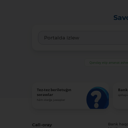
Sav
Qanday etip amanat ash
Tez-tez beriletuǵın
Bank
sorawlar
qollap
hám olarǵa juwaplar
Call-oray
Bank haq