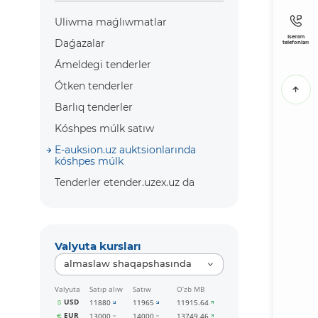
Uliwma maǵlıwmatlar
Isenim
Daǵazalar
telefonları
Ámeldegi tenderler
Ótken tenderler
Barlıq tenderler
Kóshpes múlk satıw
E-auksion.uz auktsionlarında
kóshpes múlk
Tenderler etender.uzex.uz da
Valyuta kursları
almaslaw shaqapshasında
Valyuta
Satıp alıw
Satıw
O‘zb MB
USD
11880
11965
11915.64
EUR
13000
14000
13749.46