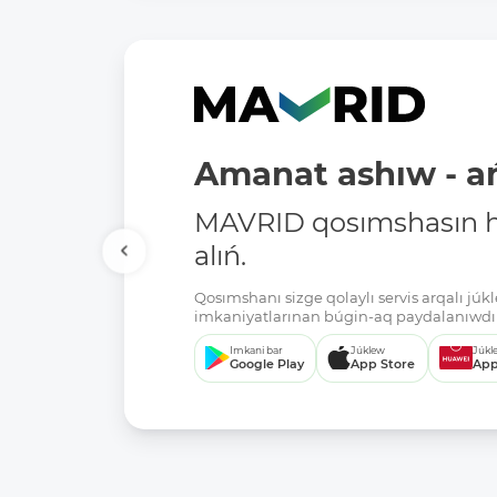
Amanat ashıw - ań
MAVRID qosımshasın há
alıń.
Qosımshanı sizge qolaylı servis arqalı jú
imkaniyatlarınan búgin-aq paydalanıwdı 
Imkani bar
Júklew
Júkl
Google Play
App Store
App