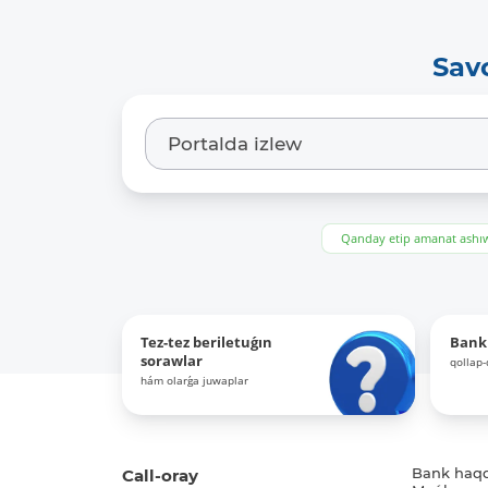
Sav
Qanday etip amanat ash
Tez-tez beriletuǵın
Bank
sorawlar
qollap
hám olarǵa juwaplar
Call-oray
Bank haq