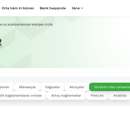
Orta hám iri biznes
Bank haqqında
Jáne
on.uz auktsionlarında kóshpes múlk
R
barları
Mánawiyat
Daǵazalar
Aktsiyalar
Tenderler hám tańlawla
lik baǵdarlamalardı orınlaw
Ashıq maǵlıwmatlar
Press-kit
Analitika