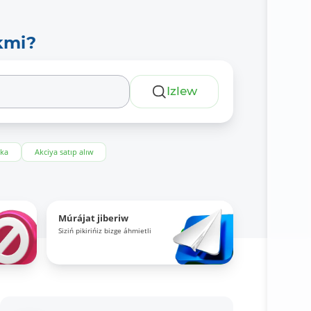
kmi?
Izlew
eka
Akciya satıp alıw
Múrájat jiberiw
Siziń pikirińiz bizge áhmietli