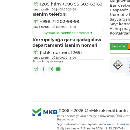
Maǵlıwmat
1285
hám
+998 55 503-63-63
Bank rekviz
Jumıs tártibi: Dú-Ju 08:00-20:00
Baspasóz 
Isenim telefonı
Normativ-h
Sayt arqal
+998 71 202-99-99
Sayt karta
Jumıs tártibi: Dú-Ju 09:00-18:00
Ashıq maǵ
Aymaqlıq isenim telefonları
Kontaktlar
Korrupciyaǵa qarsı qadaǵalaw
departamenti isenim nomeri
(Ishki nomeri: 1265)
Jumıs tártibi: Dú-Ju 09:00-18:00
Biz sociallıq tarmaqta:
_2006 – 2026 © «Mikrokreditbank»
Bank operatsiyaların ámelge asırıw ushın Ózbekstan 
litsenziyası.
Sayt materiallarınan paydalanıwda
www.mkbank.uz
Sońǵı jańalanıw: 7 Su'mbile 2026, 18:53 (GMT+5)