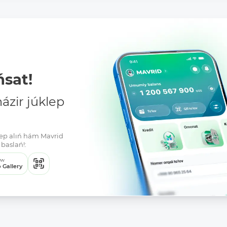
sat!
zir júklep
klep alıń hám Mavrid
baslań!:
ew
 Gallery