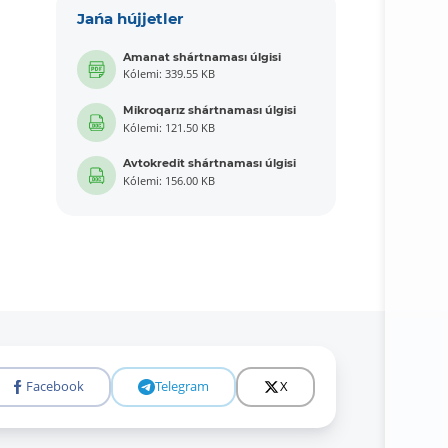
Jańa hújjetler
Amanat shártnaması úlgisi
Kólemi: 339.55 KB
Mikroqarız shártnaması úlgisi
Kólemi: 121.50 KB
Avtokredit shártnaması úlgisi
Kólemi: 156.00 KB
Facebook
Telegram
X