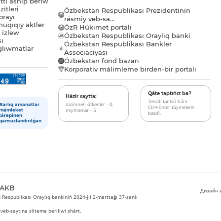
tı ashıp beriw
itleri
Ózbekstan Respublikası Prezidentinin
orayı
rásmiy veb-sa...
uqıqıy aktler
ÓzR Húkimet portalı
ı izlew
Ózbekstan Respublikası Oraylıq banki
sı
Ózbekstan Respublikası Bankler
lıwmatlar
Associaciyası
Ózbekstan fond bazarı
Korporativ málimleme birden-bir portalı
Qáte taptıńız ba?
Házir saytta:
Tekstti tanlań hám
dizimnen ótkenler - 0,
Barlıq amanatlar
Ctrl+Enter túymelerin
miymanlar - 5
mámleket
basıń.
tárepinen
qamsızlandırılǵan
 AKB
Дизайн и
Respublikası Oraylıq bankiniń 2024-jıl 2-marttaǵı 37-sanlı
veb-saytına silteme beriliwi shárt.