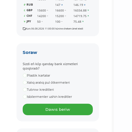
RUB
147
146.19
GBP
15600
16600
16034.88
CHF
14200
15200
14719.75
JPY
50
100
75.48
Kurs 06.08.2026 11:00:00 kúnine shekem ámel etedi
Soraw
Sizdi eń kóp qanday bank xizmetleri
qızıqtıradı?
Plastik kartalar
Xalıq aralıq pul ótkermeleri
Tutınıw kreditleri
Isbilermenler ushin kreditler
Dawıs beriw