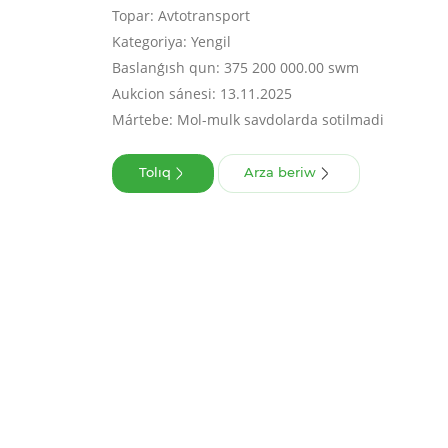
Topar: Avtotransport
Kategoriya: Yengil
Baslanǵısh qun: 375 200 000.00 swm
Aukcion sánesi: 13.11.2025
Mártebe: Mol-mulk savdolarda sotilmadi
Tolıq
Arza beriw