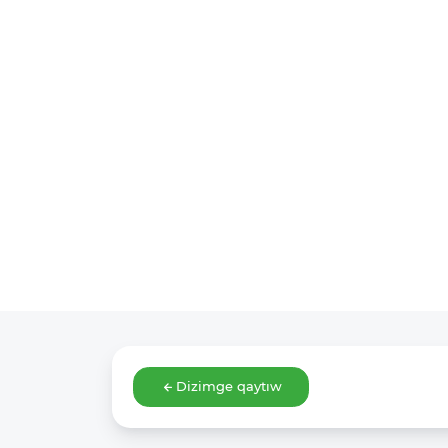
Dizimge qaytıw