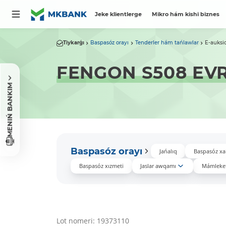
Jeke klientlerge
Mikro hám kishi biznes
Tiykarǵı
Baspasóz orayı
Tenderler hám tańlawlar
E-auksi
FENGON S508 EV
MENIŃ BANKIM
Baspasóz orayı
Jańalıq
Baspasóz xa
Baspasóz xızmeti
Jaslar awqamı
Mámleket
Lot nomeri: 19373110