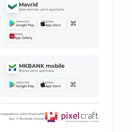
Mavrid
Jeke klientler ushın qosımsha
Imkani bar
Júklew
Google Play
App Store
Júklew
App Gallery
MKBANK mobile
Biznes ushın qosımsha
Imkani bar
Júklew
Google Play
App Store
 разработка сайта Pixelcraft®
Sayt 1C-Bitriksda ishlaydi