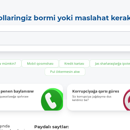
ollaringiz bormi yoki maslahat kera
ıw múmkin?
Mobil qosımshası
Kredit kartası
Jas shańaraqlarǵa ipot
Pul ótkermesin alıw
 penen baylanısıw
Korrupciyaǵa qarsı gúres
-quwatlawǵa qońıraw
Siz korrupciya jaǵdayına dus
keldiniz be?
qında
Paydalı saytlar: