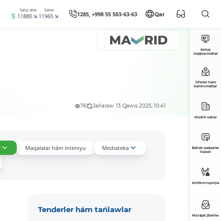
Satıp alıw
Satıw
1285, +998 55 503-63-63
Qar
11880
11965
Ashıq
maǵlıwmatlar
Ofisler hám
bankomatlar
76
Jańalaw: 13 Qawıs 2025, 10:41
Múlkti satıw
r
Maqalalar hám intervyu
Mediateka
Bahalı qaǵazlar
bazarı
Antikorrupsiya
Tenderler hám tańlawlar
Múrájat jiberiw