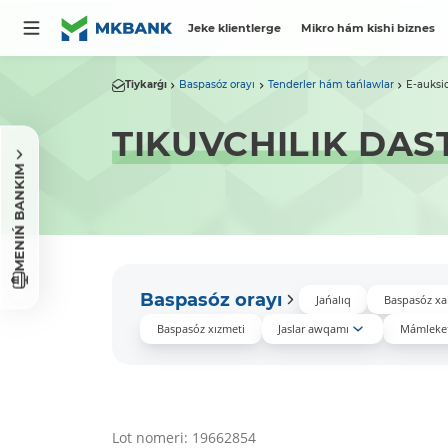
Jeke klientlerge
Mikro hám kishi biznes
Tiykarǵı
Baspasóz orayı
Tenderler hám tańlawlar
E-auksi
TIKUVCHILIK DAS
MENIŃ BANKIM
Baspasóz orayı
Jańalıq
Baspasóz xa
Baspasóz xızmeti
Jaslar awqamı
Mámleket
Lot nomeri: 19662854