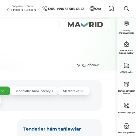
Satıp alıw
Satıw
1285, +998 55 503-63-63
Qar
11900
12060
Ashıq
maǵlıwmatlar
Ofisler hám
bankomatlar
...
Jańalaw: ...
Múlkti satıw
r
Maqalalar hám intervyu
Mediateka
Bahalı qaǵazlar
bazarı
Antikorrupsiya
Tenderler hám tańlawlar
Múrájat jiberiw