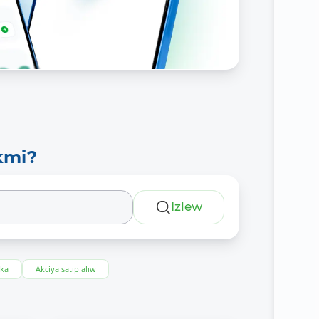
kmi?
Izlew
eka
Akciya satıp alıw