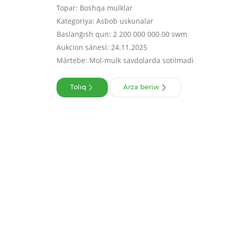
Topar: Boshqa mulklar
Kategoriya: Asbob uskunalar
Baslanǵısh qun: 2 200 000 000.00 swm
Aukcion sánesi: 24.11.2025
Mártebe: Mol-mulk savdolarda sotilmadi
Tolıq
Arza beriw