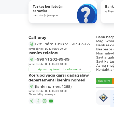
Tez-tez beriletuǵın
Bank
sorawlar
qollap
hám olarǵa juwaplar
Call-oray
Bank haq
Maǵlıwmat
1285
hám
+998 55 503-63-63
Bank rekviz
Jumıs tártibi: Dú-Ju 08:00-20:00
Baspasóz 
Isenim telefonı
Normativ-h
Sayt arqal
+998 71 202-99-99
Sayt karta
Jumıs tártibi: Dú-Ju 09:00-18:00
Ashıq maǵ
Aymaqlıq isenim telefonları
Kontaktlar
Korrupciyaǵa qarsı qadaǵalaw
departamenti isenim nomeri
(Ishki nomeri: 1265)
Jumıs tártibi: Dú-Ju 09:00-18:00
Biz sociallıq tarmaqta: