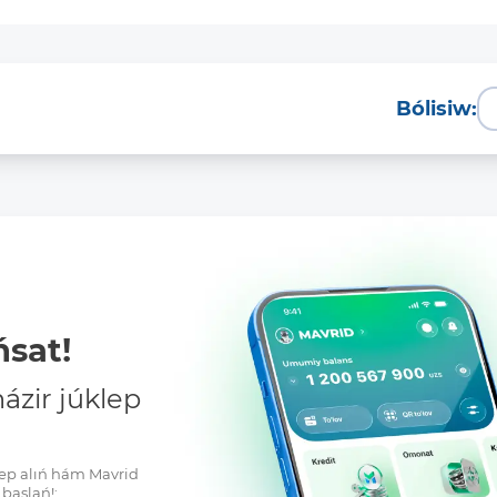
Bólisiw:
sat!
zir júklep
klep alıń hám Mavrid
baslań!: