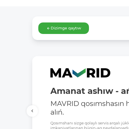
Dizimge qaytıw
Amanat ashıw - ań
MAVRID qosımshasın há
alıń.
Qosımshanı sizge qolaylı servis arqalı jú
imkaniyatlarınan búgin-aq paydalanıwdı 