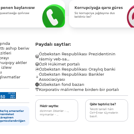
 penen baylanısıw
Korrupciyaǵa qarsı gúres
-quwatlawǵa qońıraw
Siz korrupciya jaǵdayına dus
keldiniz be?
qında
Paydalı saytlar:
tı ashıp beriw
itleri
Ózbekstan Respublikası Prezidentinin
orayı
rásmiy veb-sa...
uqıqıy aktler
ÓzR Húkimet portalı
ı izlew
Ózbekstan Respublikası Oraylıq banki
sı
Ózbekstan Respublikası Bankler
lıwmatlar
Associaciyası
Ózbekstan fond bazarı
Korporativ málimleme birden-bir portalı
Qáte taptıńız ba?
Házir saytta:
Tekstti tanlań hám
dizimnen ótkenler - ...,
Barlıq amanatlar
Ctrl+Enter túymelerin
miymanlar - ...
mámleket
basıń.
tárepinen
qamsızlandırılǵan