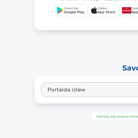
Imkani bar
Júklew
Júkl
Google Play
App Store
App
Sav
Qanday etip amanat ash