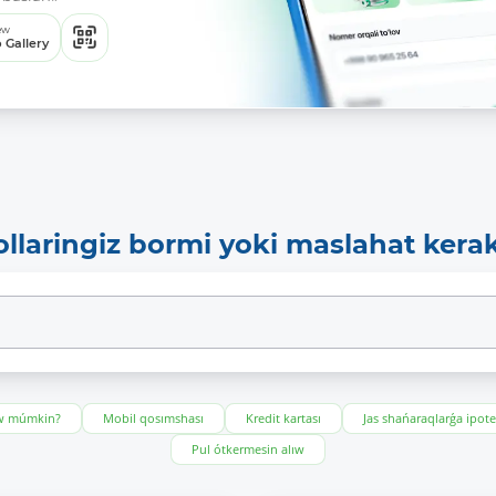
ew
 Gallery
ollaringiz bormi yoki maslahat kera
ıw múmkin?
Mobil qosımshası
Kredit kartası
Jas shańaraqlarǵa ipot
Pul ótkermesin alıw