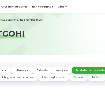
Orta hám iri biznes
Bank haqqında
Jáne
on.uz auktsionlarında kóshpes múlk
TGOHI
barları
Mánawiyat
Daǵazalar
Aktsiyalar
Tenderler hám tańlawla
lik baǵdarlamalardı orınlaw
Ashıq maǵlıwmatlar
Press-kit
Analitika