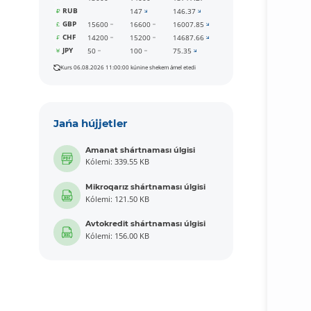
RUB
147
146.37
GBP
15600
16600
16007.85
CHF
14200
15200
14687.66
JPY
50
100
75.35
Kurs 06.08.2026 11:00:00 kúnine shekem ámel etedi
Jańa hújjetler
Amanat shártnaması úlgisi
Kólemi: 339.55 KB
Mikroqarız shártnaması úlgisi
Kólemi: 121.50 KB
Avtokredit shártnaması úlgisi
Kólemi: 156.00 KB