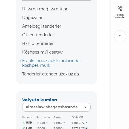
Uliwma maǵlıwmatlar
Isenim
Daǵazalar
telefonları
Ámeldegi tenderler
Ótken tenderler
Barlıq tenderler
Kóshpes múlk satıw
E-auksion.uz auktsionlarında
kóshpes múlk
Tenderler etender.uzex.uz da
Valyuta kursları
almaslaw shaqapshasında
Valyuta
Satıp alıw
Satıw
O‘zb MB
USD
11880
11965
11886.72
EUR
13000
14000
13717.27