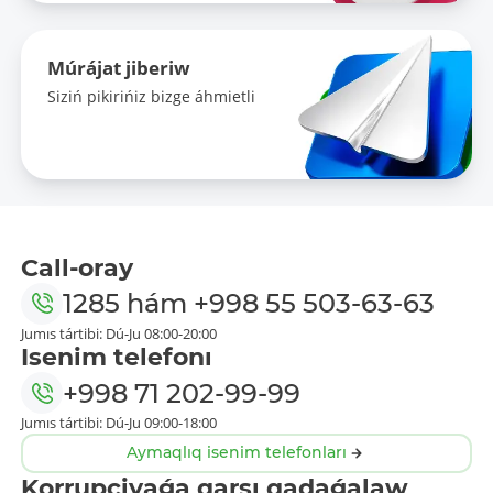
Múrájat jiberiw
Siziń pikirińiz bizge áhmietli
Call-oray
1285
hám
+998 55 503-63-63
Jumıs tártibi: Dú-Ju 08:00-20:00
Isenim telefonı
+998 71 202-99-99
Jumıs tártibi: Dú-Ju 09:00-18:00
Aymaqlıq isenim telefonları
Korrupciyaǵa qarsı qadaǵalaw