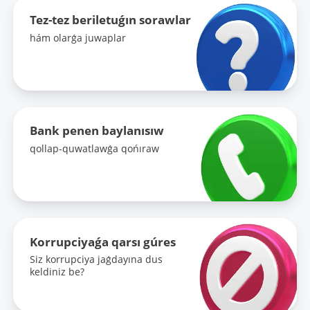
Tez-tez beriletuǵın sorawlar
hám olarǵa juwaplar
Bank penen baylanısıw
qollap-quwatlawǵa qońıraw
Korrupciyaǵa qarsı gúres
Siz korrupciya jaǵdayına dus
keldiniz be?