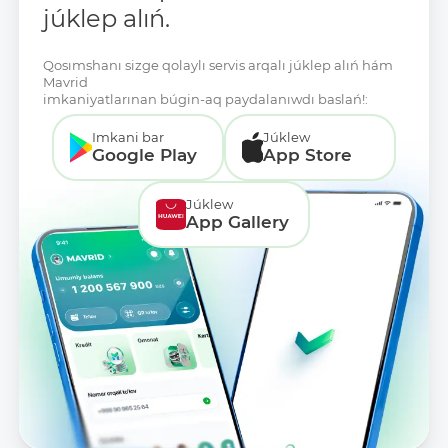
júklep alıń.
Qosımshanı sizge qolaylı servis arqalı júklep alıń hám
Mavrid
imkaniyatlarınan búgin-aq paydalanıwdı baslań!:
Imkani bar
Júklew
Google Play
App Store
Júklew
App Gallery