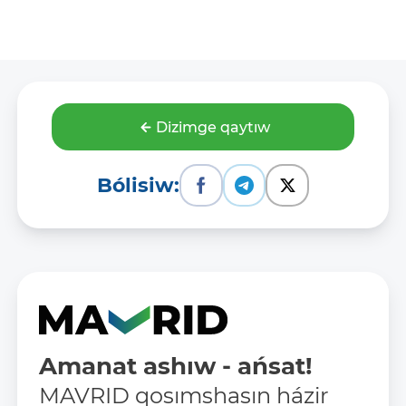
Dizimge qaytıw
Bólisiw:
Amanat ashıw - ańsat!
MAVRID qosımshasın házir