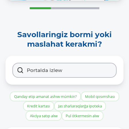
Savollaringiz bormi yoki
maslahat kerakmi?
Qanday etip amanat ashıw múmkin?
Mobil qosımshası
Kredit kartası
Jas shańaraqlarǵa ipoteka
Akciya satıp alıw
Pul ótkermesin alıw