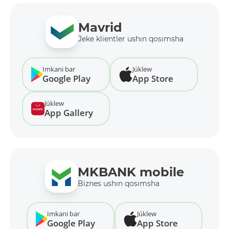
Mavrid
Jeke klientler ushın qosımsha
Imkani bar
Júklew
Google Play
App Store
Júklew
App Gallery
MKBANK mobile
Biznes ushın qosımsha
Imkani bar
Júklew
Google Play
App Store