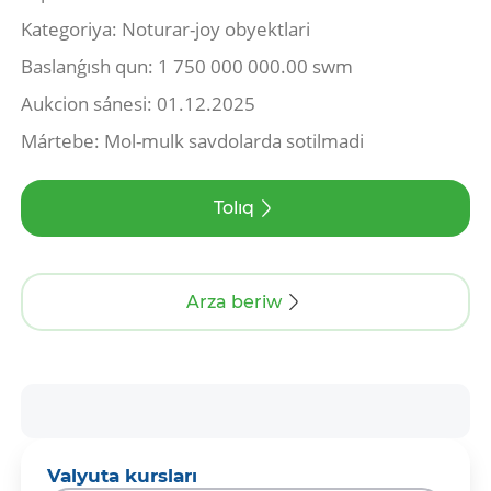
Kategoriya: Noturar-joy obyektlari
Baslanǵısh qun: 1 750 000 000.00 swm
Aukcion sánesi: 01.12.2025
Mártebe: Mol-mulk savdolarda sotilmadi
Tolıq
Arza beriw
Valyuta kursları