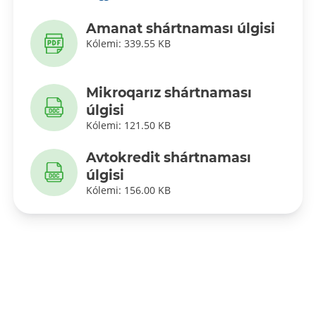
Amanat shártnaması úlgisi
Kólemi: 339.55 KB
Mikroqarız shártnaması
úlgisi
Kólemi: 121.50 KB
Avtokredit shártnaması
úlgisi
Kólemi: 156.00 KB