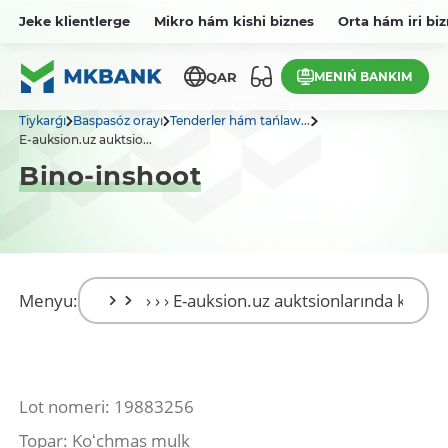
Jeke klientlerge
Mikro hám kishi biznes
Orta hám iri bi
MENIŃ BANKIM
QAR
Tiykarǵı
Baspasóz orayı
Tenderler hám tańlaw...
E-auksion.uz auktsio...
Bino-inshoot
Menyu:
Lot nomeri: 19883256
Topar: Koʻchmas mulk