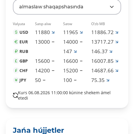
almaslaw shaqapshasında
Valyuta
Satıp alıw
Satıw
O‘zb MB
11880
11965
11886.72
USD
13000
14000
13717.27
EUR
147
146.37
RUB
15600
16600
16007.85
GBP
14200
15200
14687.66
CHF
50
100
75.35
JPY
Kurs 06.08.2026 11:00:00 kúnine shekem ámel
etedi
Jańa hújjetler