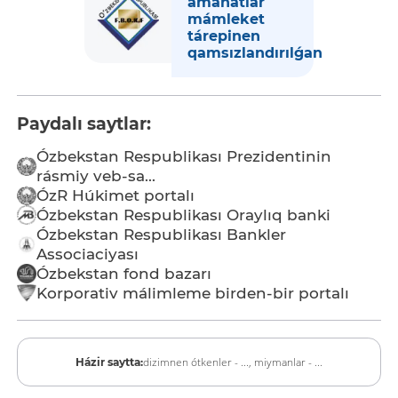
amanatlar
mámleket
tárepinen
qamsızlandırılǵan
Paydalı saytlar:
Ózbekstan Respublikası Prezidentinin
rásmiy veb-sa...
ÓzR Húkimet portalı
Ózbekstan Respublikası Oraylıq banki
Ózbekstan Respublikası Bankler
Associaciyası
Ózbekstan fond bazarı
Korporativ málimleme birden-bir portalı
dizimnen ótkenler - ...,
miymanlar - ...
Házir saytta: