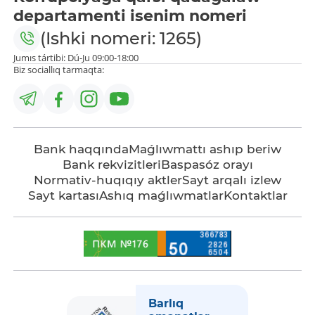
departamenti isenim nomeri
(Ishki nomeri: 1265)
Jumıs tártibi: Dú-Ju 09:00-18:00
Biz sociallıq tarmaqta:
Bank haqqında
Maǵlıwmattı ashıp beriw
Bank rekvizitleri
Baspasóz orayı
Normativ-huqıqıy aktler
Sayt arqalı izlew
Sayt kartası
Ashıq maǵlıwmatlar
Kontaktlar
Barlıq