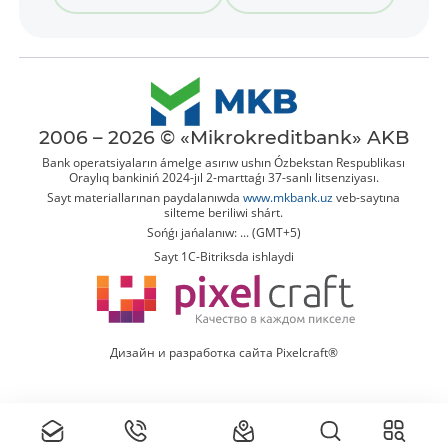
2006 – 2026 © «Mikrokreditbank» AKB
Bank operatsiyaların ámelge asırıw ushın Ózbekstan Respublikası
Oraylıq bankiniń 2024-jıl 2-marttaǵı 37-sanlı litsenziyası.
Sayt materiallarınan paydalanıwda
www.mkbank.uz
veb-saytına
silteme beriliwi shárt.
Sońǵı jańalanıw: ... (GMT+5)
Sayt 1C-Bitriksda ishlaydi
Дизайн и разработка сайта Pixelcraft®
Tolıq