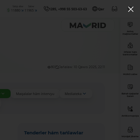
Satıp alıw
Satıw
1285, +998 55 503-63-63
Qar
11880
11965
Ashıq
maǵlıwmatlar
Ofisler hám
bankomatlar
80
Jańalaw: 10 Qawıs 2025, 22:11
Múlkti satıw
r
Maqalalar hám intervyu
Mediateka
Bahalı qaǵazlar
bazarı
Antikorrupsiya
Tenderler hám tańlawlar
Múrájat jiberiw