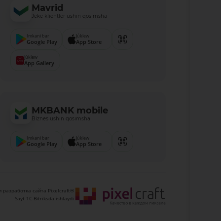
Mavrid
Jeke klientler ushın qosımsha
Imkani bar
Júklew
Google Play
App Store
Júklew
App Gallery
MKBANK mobile
Biznes ushın qosımsha
Imkani bar
Júklew
Google Play
App Store
 разработка сайта Pixelcraft®
Sayt 1C-Bitriksda ishlaydi