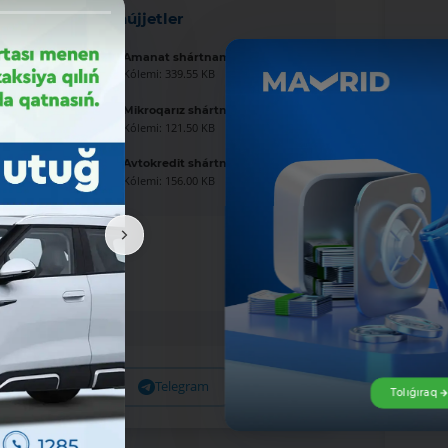
Jańa hújjetler
Amanat shártnaması úlgisi
Kólemi: 339.55 KB
Mikroqarız shártnaması úlgisi
Kólemi: 121.50 KB
Avtokredit shártnaması úlgisi
Kólemi: 156.00 KB
Facebook
Telegram
X
Tolıǵıraq