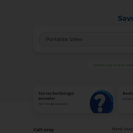
Sav
Qanday etip amanat ash
Tez-tez beriletuǵın
Bank
sorawlar
qollap
hám olarǵa juwaplar
Call-oray
Bank haq