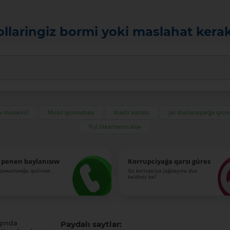
ollaringiz bormi yoki maslahat kera
ıw múmkin?
Mobil qosımshası
Kredit kartası
Jas shańaraqlarǵa ipot
Pul ótkermesin alıw
 penen baylanısıw
Korrupciyaǵa qarsı gúres
-quwatlawǵa qońıraw
Siz korrupciya jaǵdayına dus
keldiniz be?
qında
Paydalı saytlar: