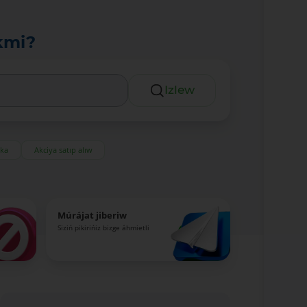
kmi?
Izlew
eka
Akciya satıp alıw
Múrájat jiberiw
Siziń pikirińiz bizge áhmietli