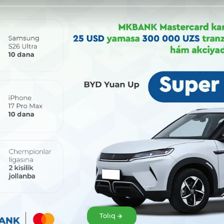
Bólisiw:
Tolıq