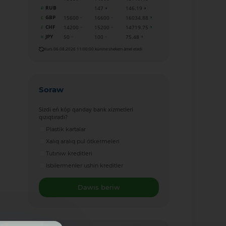
RUB
147
146.19
GBP
15600
16600
16034.88
CHF
14200
15200
14719.75
JPY
50
100
75.48
Kurs 06.08.2026 11:00:00 kúnine shekem ámel etedi
Soraw
Sizdi eń kóp qanday bank xizmetleri
qızıqtıradı?
Plastik kartalar
Xalıq aralıq pul ótkermeleri
Tutınıw kreditleri
Isbilermenler ushin kreditler
Dawıs beriw