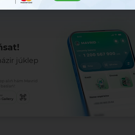
sat!
zir júklep
klep alıń hám Mavrid
baslań!:
ew
 Gallery