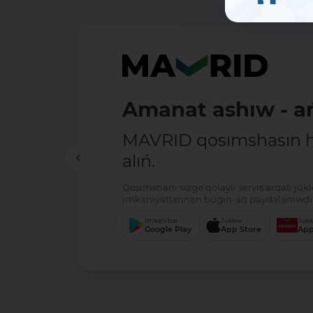
Amanat ashıw - ań
MAVRID qosımshasın há
alıń.
Qosımshanı sizge qolaylı servis arqalı jú
imkaniyatlarınan búgin-aq paydalanıwdı 
Imkani bar
Júklew
Júkl
Google Play
App Store
App