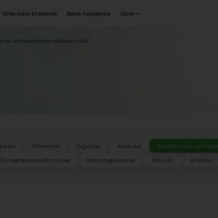
Orta hám iri biznes
Bank haqqında
Jáne
on.uz auktsionlarında kóshpes múlk
barları
Mánawiyat
Daǵazalar
Aktsiyalar
Tenderler hám tańlawla
lik baǵdarlamalardı orınlaw
Ashıq maǵlıwmatlar
Press-kit
Analitika