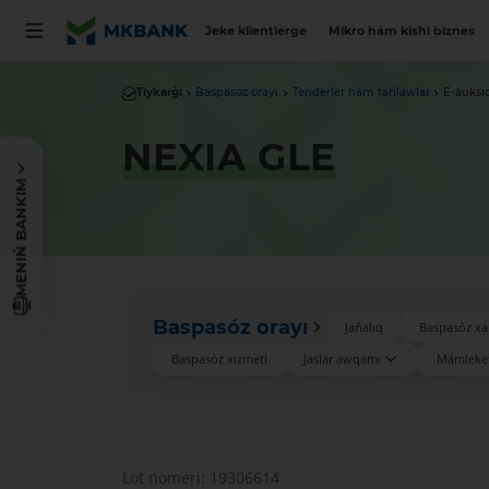
Jeke klientlerge
Mikro hám kishi biznes
Tiykarǵı
Baspasóz orayı
Tenderler hám tańlawlar
E-auksi
NEXIA GLE
MENIŃ BANKIM
Baspasóz orayı
Jańalıq
Baspasóz xa
Baspasóz xızmeti
Jaslar awqamı
Mámleket
Lot nomeri: 19306614