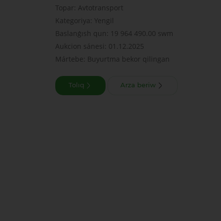
Topar: Avtotransport
Kategoriya: Yengil
Baslanǵısh qun: 19 964 490.00 swm
Aukcion sánesi: 01.12.2025
Mártebe: Buyurtma bekor qilingan
Tolıq
Arza beriw