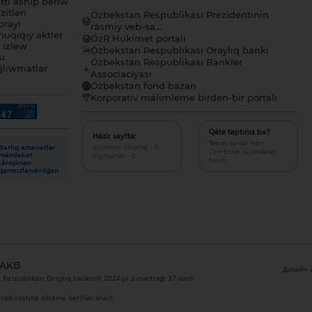
tı ashıp beriw
itleri
Ózbekstan Respublikası Prezidentinin
orayı
rásmiy veb-sa...
uqıqıy aktler
ÓzR Húkimet portalı
ı izlew
Ózbekstan Respublikası Oraylıq banki
sı
Ózbekstan Respublikası Bankler
lıwmatlar
Associaciyası
Ózbekstan fond bazarı
Korporativ málimleme birden-bir portalı
Qáte taptıńız ba?
Házir saytta:
Tekstti tanlań hám
dizimnen ótkenler - 0,
Barlıq amanatlar
Ctrl+Enter túymelerin
miymanlar - 6
mámleket
basıń.
tárepinen
qamsızlandırılǵan
 AKB
Дизайн и
Respublikası Oraylıq bankiniń 2024-jıl 2-marttaǵı 37-sanlı
veb-saytına silteme beriliwi shárt.