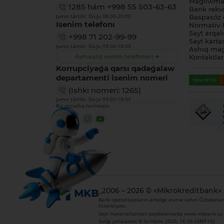
Maǵlıwmat
1285
hám
+998 55 503-63-63
Bank rekviz
Jumıs tártibi: Dú-Ju 08:00-20:00
Baspasóz 
Isenim telefonı
Normativ-h
Sayt arqal
+998 71 202-99-99
Sayt karta
Jumıs tártibi: Dú-Ju 09:00-18:00
Ashıq maǵ
Aymaqlıq isenim telefonları
Kontaktlar
Korrupciyaǵa qarsı qadaǵalaw
departamenti isenim nomeri
(Ishki nomeri: 1265)
Jumıs tártibi: Dú-Ju 09:00-18:00
Biz sociallıq tarmaqta:
_2006 – 2026 © «Mikrokreditbank»
Bank operatsiyaların ámelge asırıw ushın Ózbekstan 
litsenziyası.
Sayt materiallarınan paydalanıwda
www.mkbank.uz
Sońǵı jańalanıw: 8 Su'mbile 2026, 16:36 (GMT+5)