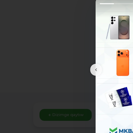
Dizimge qaytıw