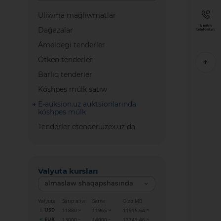
Uliwma maǵlıwmatlar
Isenim
Daǵazalar
telefonları
Ámeldegi tenderler
Ótken tenderler
Barlıq tenderler
Kóshpes múlk satıw
E-auksion.uz auktsionlarında
kóshpes múlk
Tenderler etender.uzex.uz da
Valyuta kursları
almaslaw shaqapshasında
Valyuta
Satıp alıw
Satıw
O‘zb MB
USD
11880
11965
11915.64
EUR
13000
14000
13749.46