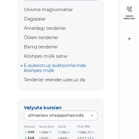
Uliwma maǵlıwmatlar
Isenim
Daǵazalar
telefonları
Ámeldegi tenderler
Ótken tenderler
Barlıq tenderler
Kóshpes múlk satıw
E-auksion.uz auktsionlarında
kóshpes múlk
Tenderler etender.uzex.uz da
Valyuta kursları
almaslaw shaqapshasında
Valyuta
Satıp alıw
Satıw
O‘zb MB
USD
11880
11965
11886.72
EUR
13000
14000
13717.27