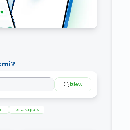
kmi?
Izlew
eka
Akciya satıp alıw