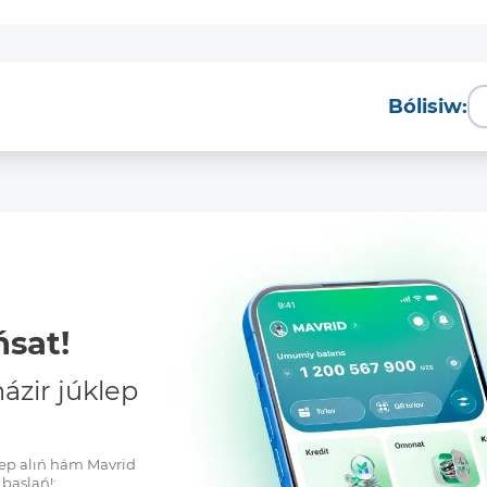
Bólisiw:
sat!
zir júklep
klep alıń hám Mavrid
baslań!: