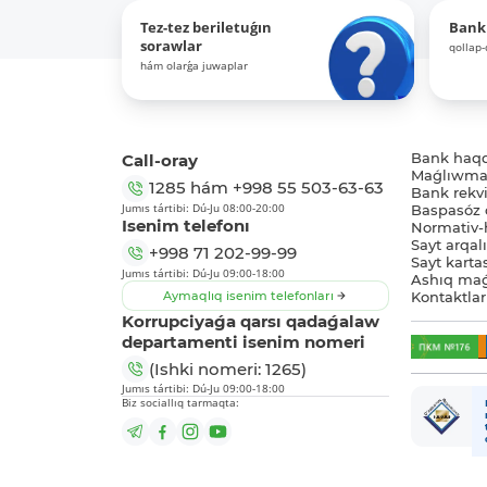
Tez-tez beriletuǵın
Bank
sorawlar
qollap
hám olarǵa juwaplar
Call-oray
Bank haq
Maǵlıwmat
1285
hám
+998 55 503-63-63
Bank rekviz
Jumıs tártibi: Dú-Ju 08:00-20:00
Baspasóz 
Isenim telefonı
Normativ-h
Sayt arqal
+998 71 202-99-99
Sayt karta
Jumıs tártibi: Dú-Ju 09:00-18:00
Ashıq maǵ
Aymaqlıq isenim telefonları
Kontaktlar
Korrupciyaǵa qarsı qadaǵalaw
departamenti isenim nomeri
(Ishki nomeri: 1265)
Jumıs tártibi: Dú-Ju 09:00-18:00
Biz sociallıq tarmaqta: