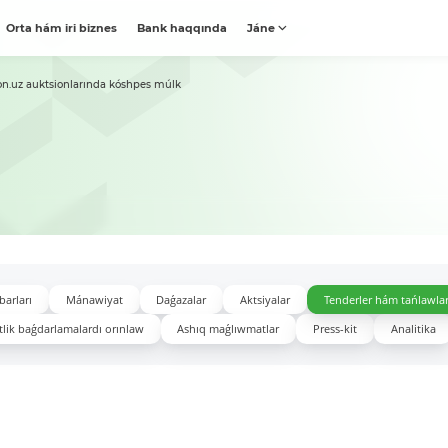
Orta hám iri biznes
Bank haqqında
Jáne
on.uz auktsionlarında kóshpes múlk
barları
Mánawiyat
Daǵazalar
Aktsiyalar
Tenderler hám tańlawla
lik baǵdarlamalardı orınlaw
Ashıq maǵlıwmatlar
Press-kit
Analitika