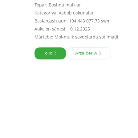
Topar: Boshqa mulklar
Kategoriya: Asbob uskunalar
Baslanǵısh qun: 194 443 077.75 swm
Aukcion sánesi: 10.12.2025
Mártebe: Mol-mulk savdolarda sotilmadi
Tolıq
Arza beriw