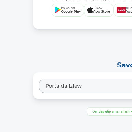
Imkani bar
Júklew
Júkl
Google Play
App Store
App
Sav
Qanday etip amanat ash