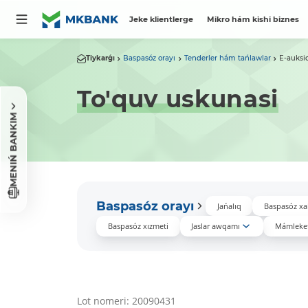
Jeke klientlerge
Mikro hám kishi biznes
Tiykarǵı
Baspasóz orayı
Tenderler hám tańlawlar
E-auksi
To'quv uskunasi
MENIŃ BANKIM
Baspasóz orayı
Jańalıq
Baspasóz xa
Baspasóz xızmeti
Jaslar awqamı
Mámleket
Lot nomeri: 20090431