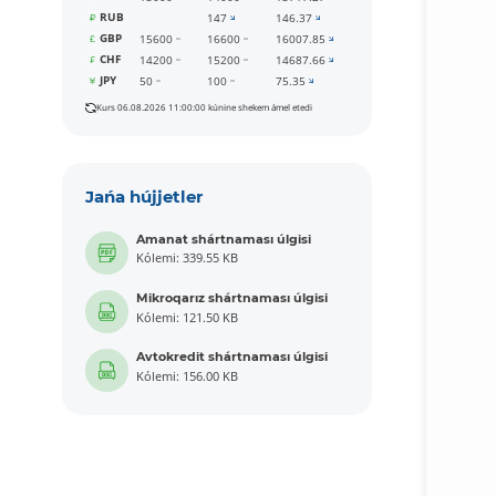
RUB
147
146.37
GBP
15600
16600
16007.85
CHF
14200
15200
14687.66
JPY
50
100
75.35
Kurs 06.08.2026 11:00:00 kúnine shekem ámel etedi
Jańa hújjetler
Amanat shártnaması úlgisi
Kólemi: 339.55 KB
Mikroqarız shártnaması úlgisi
Kólemi: 121.50 KB
Avtokredit shártnaması úlgisi
Kólemi: 156.00 KB