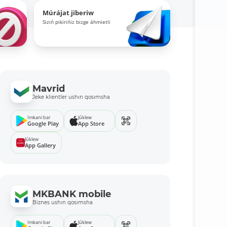
Múrájat jiberiw
Siziń pikirińiz bizge áhmietli
Mavrid
Jeke klientler ushın qosımsha
Imkani bar
Júklew
Google Play
App Store
Júklew
App Gallery
MKBANK mobile
Biznes ushın qosımsha
Imkani bar
Júklew