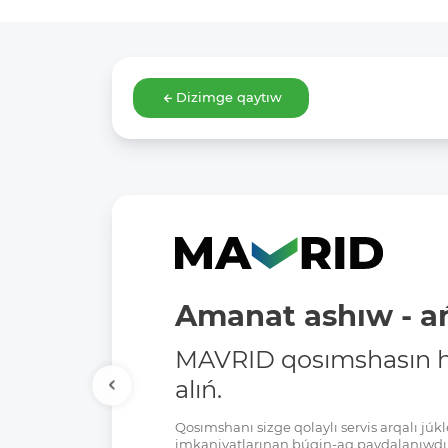
Dizimge qaytıw
Amanat ashıw - ań
MAVRID qosımshasın há
alıń.
Qosımshanı sizge qolaylı servis arqalı jú
imkaniyatlarınan búgin-aq paydalanıwdı 