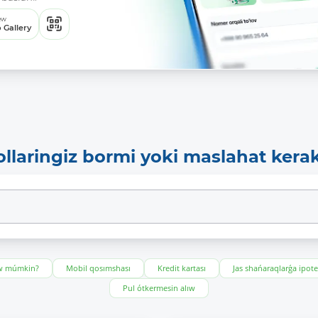
ew
 Gallery
ollaringiz bormi yoki maslahat kera
ıw múmkin?
Mobil qosımshası
Kredit kartası
Jas shańaraqlarǵa ipot
Pul ótkermesin alıw