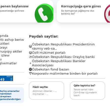
 penen baylanısıw
Korrupciyaǵa qarsı gúres
-quwatlawǵa qońıraw
Siz korrupciya jaǵdayına dus
keldiniz be?
qında
Paydalı saytlar:
tı ashıp beriw
itleri
Ózbekstan Respublikası Prezidentinin
orayı
rásmiy veb-sa...
uqıqıy aktler
ÓzR Húkimet portalı
ı izlew
Ózbekstan Respublikası Oraylıq banki
sı
Ózbekstan Respublikası Bankler
lıwmatlar
Associaciyası
Ózbekstan fond bazarı
Korporativ málimleme birden-bir portalı
Qáte taptıńız ba?
Házir saytta:
Tekstti tanlań hám
dizimnen ótkenler - ...,
Barlıq amanatlar
Ctrl+Enter túymelerin
miymanlar - ...
mámleket
basıń.
tárepinen
qamsızlandırılǵan