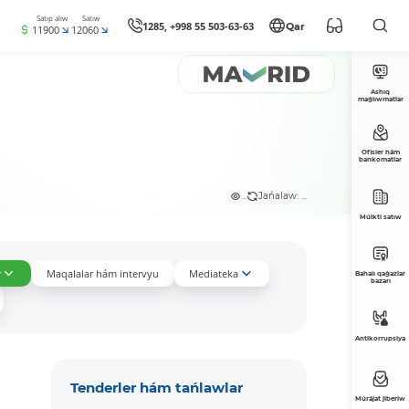
Satıp alıw
Satıw
1285, +998 55 503-63-63
Qar
11900
12060
Ashıq
maǵlıwmatlar
Ofisler hám
bankomatlar
...
Jańalaw: ...
Múlkti satıw
r
Maqalalar hám intervyu
Mediateka
Bahalı qaǵazlar
bazarı
Antikorrupsiya
Tenderler hám tańlawlar
Múrájat jiberiw