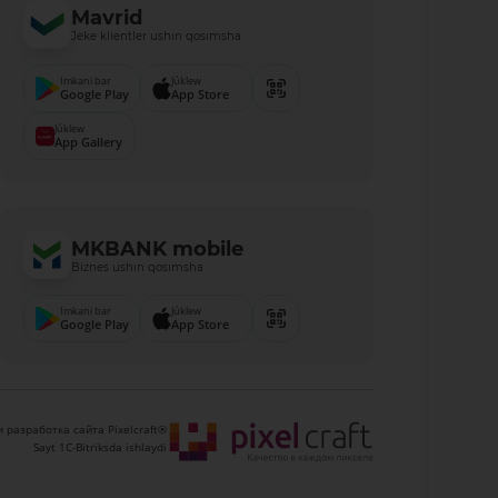
Mavrid
Jeke klientler ushın qosımsha
Imkani bar
Júklew
Google Play
App Store
Júklew
App Gallery
MKBANK mobile
Biznes ushın qosımsha
Imkani bar
Júklew
Google Play
App Store
 разработка сайта Pixelcraft®
Sayt 1C-Bitriksda ishlaydi