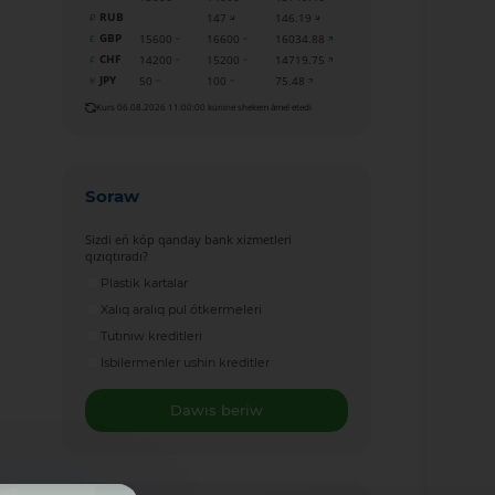
RUB
147
146.19
GBP
15600
16600
16034.88
CHF
14200
15200
14719.75
JPY
50
100
75.48
Kurs 06.08.2026 11:00:00 kúnine shekem ámel etedi
Soraw
Sizdi eń kóp qanday bank xizmetleri
qızıqtıradı?
Plastik kartalar
Xalıq aralıq pul ótkermeleri
Tutınıw kreditleri
Isbilermenler ushin kreditler
Dawıs beriw