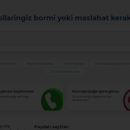
ollaringiz bormi yoki maslahat kera
ıw múmkin?
Mobil qosımshası
Kredit kartası
Jas shańaraqlarǵa ipot
Pul ótkermesin alıw
 penen baylanısıw
Korrupciyaǵa qarsı gúres
-quwatlawǵa qońıraw
Siz korrupciya jaǵdayına dus
keldiniz be?
qında
Paydalı saytlar: