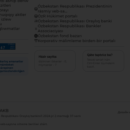
tı ashıp beriw
itleri
Ózbekstan Respublikası Prezidentinin
orayı
rásmiy veb-sa...
uqıqıy aktler
ÓzR Húkimet portalı
ı izlew
Ózbekstan Respublikası Oraylıq banki
sı
Ózbekstan Respublikası Bankler
lıwmatlar
Associaciyası
Ózbekstan fond bazarı
Korporativ málimleme birden-bir portalı
Qáte taptıńız ba?
Házir saytta:
Tekstti tanlań hám
dizimnen ótkenler - 0,
Barlıq amanatlar
Ctrl+Enter túymelerin
miymanlar - 7
mámleket
basıń.
tárepinen
qamsızlandırılǵan
 AKB
Дизайн и
Respublikası Oraylıq bankiniń 2024-jıl 2-marttaǵı 37-sanlı
veb-saytına silteme beriliwi shárt.