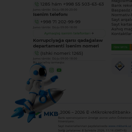
Maǵlıwmat
1285
hám
+998 55 503-63-63
Bank rekviz
Jumıs tártibi: Dú-Ju 08:00-20:00
Baspasóz 
Isenim telefonı
Normativ-h
Sayt arqal
+998 71 202-99-99
Sayt karta
Jumıs tártibi: Dú-Ju 09:00-18:00
Ashıq maǵ
Aymaqlıq isenim telefonları
Kontaktlar
Korrupciyaǵa qarsı qadaǵalaw
departamenti isenim nomeri
(Ishki nomeri: 1265)
Jumıs tártibi: Dú-Ju 09:00-18:00
Biz sociallıq tarmaqta:
_2006 – 2026 © «Mikrokreditbank»
Bank operatsiyaların ámelge asırıw ushın Ózbekstan 
litsenziyası.
Sayt materiallarınan paydalanıwda
www.mkbank.uz
Sońǵı jańalanıw: 8 Su'mbile 2026, 11:16 (GMT+5)