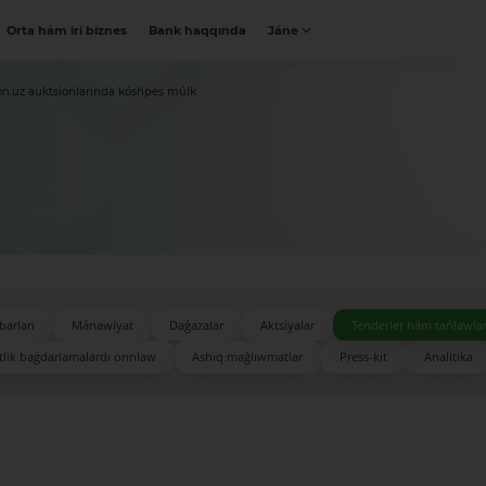
Orta hám iri biznes
Bank haqqında
Jáne
on.uz auktsionlarında kóshpes múlk
barları
Mánawiyat
Daǵazalar
Aktsiyalar
Tenderler hám tańlawla
lik baǵdarlamalardı orınlaw
Ashıq maǵlıwmatlar
Press-kit
Analitika