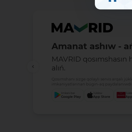
Amanat ashıw - ań
MAVRID qosımshasın há
alıń.
Qosımshanı sizge qolaylı servis arqalı jú
imkaniyatlarınan búgin-aq paydalanıwdı 
Imkani bar
Júklew
Júkl
Google Play
App Store
App