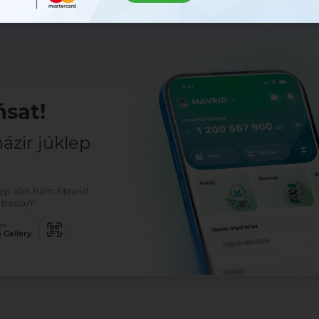
sat!
zir júklep
klep alıń hám Mavrid
baslań!:
ew
 Gallery