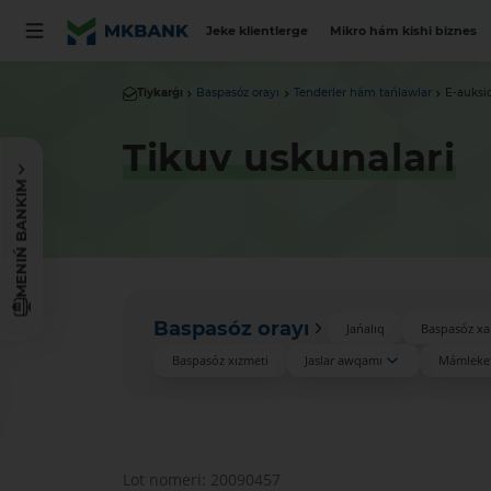
Jeke klientlerge
Mikro hám kishi biznes
Tiykarǵı
Baspasóz orayı
Tenderler hám tańlawlar
E-auksi
Tikuv uskunalari
MENIŃ BANKIM
Baspasóz orayı
Jańalıq
Baspasóz xa
Baspasóz xızmeti
Jaslar awqamı
Mámleket
Lot nomeri: 20090457