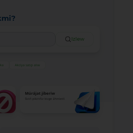
kmi?
Izlew
eka
Akciya satıp alıw
Múrájat jiberiw
Siziń pikirińiz bizge áhmietli