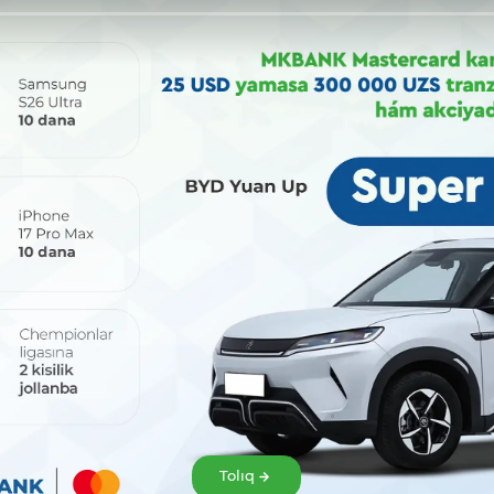
Bólisiw:
Tolıq