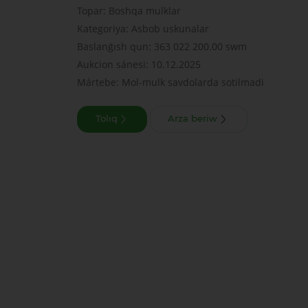
Topar: Boshqa mulklar
Kategoriya: Asbob uskunalar
Baslanǵısh qun: 363 022 200.00 swm
Aukcion sánesi: 10.12.2025
Mártebe: Mol-mulk savdolarda sotilmadi
Tolıq
Arza beriw