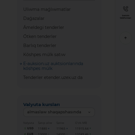
Uliwma maǵlıwmatlar
Isenim
Daǵazalar
telefonları
Ámeldegi tenderler
Ótken tenderler
Barlıq tenderler
Kóshpes múlk satıw
E-auksion.uz auktsionlarında
kóshpes múlk
Tenderler etender.uzex.uz da
Valyuta kursları
almaslaw shaqapshasında
Valyuta
Satıp alıw
Satıw
O‘zb MB
USD
11880
11965
11915.64
EUR
13000
14000
13749.46