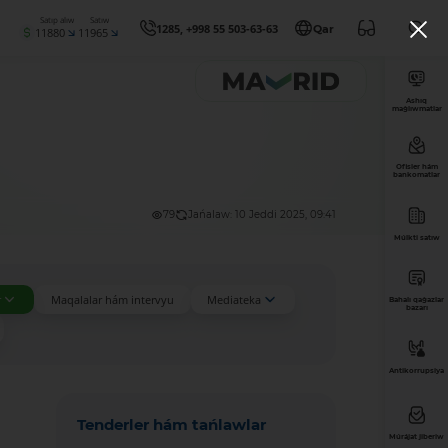
Satıp alıw
Satıw
1285, +998 55 503-63-63
Qar
11880
11965
Ashıq
maǵlıwmatlar
Ofisler hám
bankomatlar
79
Jańalaw: 10 Jeddi 2025, 09:41
Múlkti satıw
r
Maqalalar hám intervyu
Mediateka
Bahalı qaǵazlar
bazarı
Antikorrupsiya
Tenderler hám tańlawlar
Múrájat jiberiw