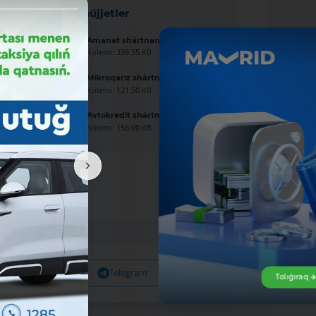
Jańa hújjetler
Amanat shártnaması úlgisi
Kólemi: 339.55 KB
Mikroqarız shártnaması úlgisi
Kólemi: 121.50 KB
Avtokredit shártnaması úlgisi
Kólemi: 156.00 KB
Facebook
Telegram
X
Tolıǵıraq