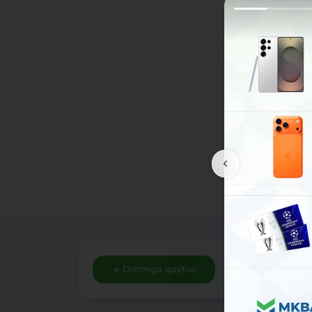
Dizimge qaytıw