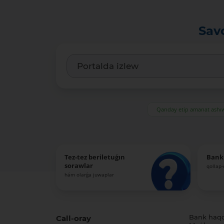
Sav
Qanday etip amanat ash
Tez-tez beriletuǵın
Bank
sorawlar
qollap
hám olarǵa juwaplar
Call-oray
Bank haq