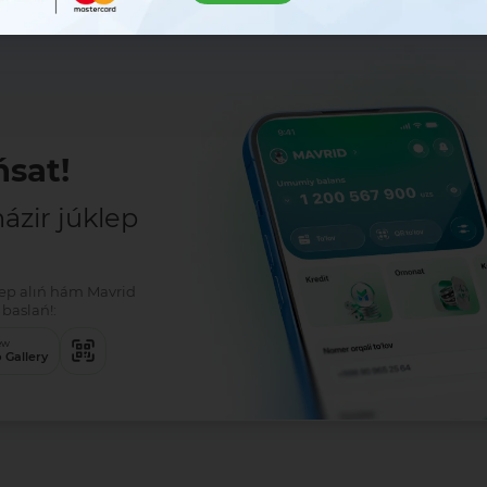
sat!
zir júklep
klep alıń hám Mavrid
baslań!:
ew
 Gallery