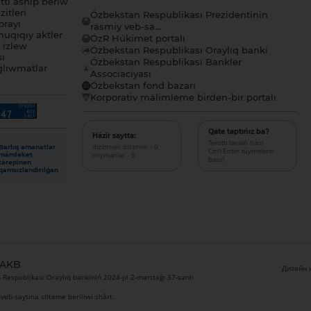
tı ashıp beriw
itleri
Ózbekstan Respublikası Prezidentinin
orayı
rásmiy veb-sa...
uqıqıy aktler
ÓzR Húkimet portalı
ı izlew
Ózbekstan Respublikası Oraylıq banki
sı
Ózbekstan Respublikası Bankler
lıwmatlar
Associaciyası
Ózbekstan fond bazarı
Korporativ málimleme birden-bir portalı
Qáte taptıńız ba?
Házir saytta:
Tekstti tanlań hám
dizimnen ótkenler - 0,
Barlıq amanatlar
Ctrl+Enter túymelerin
miymanlar - 6
mámleket
basıń.
tárepinen
qamsızlandırılǵan
 AKB
Дизайн и
Respublikası Oraylıq bankiniń 2024-jıl 2-marttaǵı 37-sanlı
veb-saytına silteme beriliwi shárt.