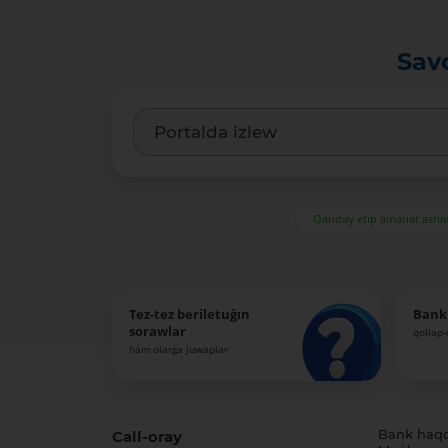
Sav
Qanday etip amanat ash
Tez-tez beriletuǵın
Bank
sorawlar
qollap
hám olarǵa juwaplar
Call-oray
Bank haq