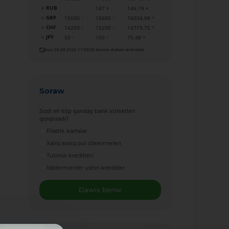
RUB
147
146.19
GBP
15600
16600
16034.88
CHF
14200
15200
14719.75
JPY
50
100
75.48
Kurs 06.08.2026 11:00:00 kúnine shekem ámel etedi
Soraw
Sizdi eń kóp qanday bank xizmetleri
qızıqtıradı?
Plastik kartalar
Xalıq aralıq pul ótkermeleri
Tutınıw kreditleri
Isbilermenler ushin kreditler
Dawıs beriw