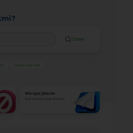
kmi?
Izlew
eka
Akciya satıp alıw
Múrájat jiberiw
Siziń pikirińiz bizge áhmietli