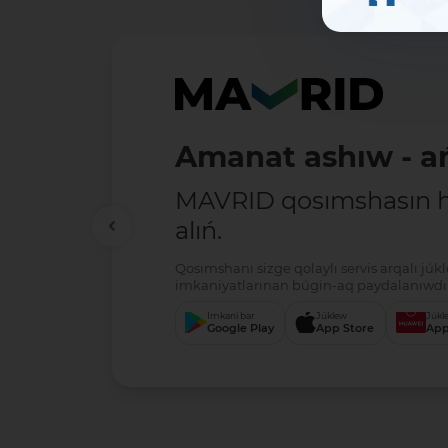
Amanat ashıw - ań
MAVRID qosımshasın há
alıń.
Qosımshanı sizge qolaylı servis arqalı jú
imkaniyatlarınan búgin-aq paydalanıwdı 
Imkani bar
Júklew
Júkl
Google Play
App Store
App