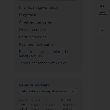
Uliwma maǵlıwmatlar
Isenim
Daǵazalar
telefonları
Ámeldegi tenderler
Ótken tenderler
Barlıq tenderler
Kóshpes múlk satıw
E-auksion.uz auktsionlarında
kóshpes múlk
Tenderler etender.uzex.uz da
Valyuta kursları
almaslaw shaqapshasında
Valyuta
Satıp alıw
Satıw
O‘zb MB
USD
11880
11965
11915.64
EUR
13000
14000
13749.46