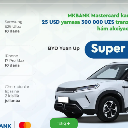
Bólisiw:
Tolıq