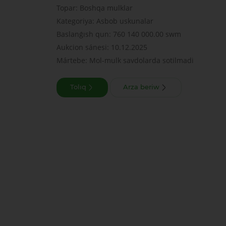
Topar: Boshqa mulklar
Kategoriya: Asbob uskunalar
Baslanǵısh qun: 760 140 000.00 swm
Aukcion sánesi: 10.12.2025
Mártebe: Mol-mulk savdolarda sotilmadi
Tolıq
Arza beriw