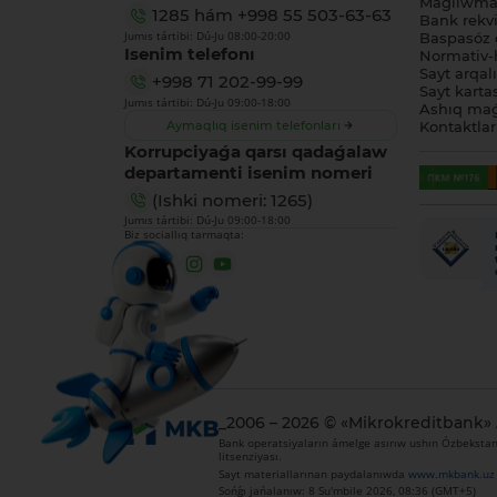
Maǵlıwmat
1285
hám
+998 55 503-63-63
Bank rekviz
Jumıs tártibi: Dú-Ju 08:00-20:00
Baspasóz 
Isenim telefonı
Normativ-h
Sayt arqal
+998 71 202-99-99
Sayt karta
Jumıs tártibi: Dú-Ju 09:00-18:00
Ashıq maǵ
Aymaqlıq isenim telefonları
Kontaktlar
Korrupciyaǵa qarsı qadaǵalaw
departamenti isenim nomeri
(Ishki nomeri: 1265)
Jumıs tártibi: Dú-Ju 09:00-18:00
Biz sociallıq tarmaqta:
_2006 – 2026 © «Mikrokreditbank»
Bank operatsiyaların ámelge asırıw ushın Ózbekstan 
litsenziyası.
Sayt materiallarınan paydalanıwda
www.mkbank.uz
Sońǵı jańalanıw: 8 Su'mbile 2026, 08:36 (GMT+5)