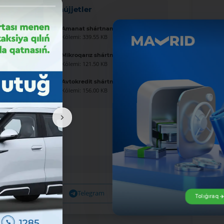
Jańa hújjetler
Amanat shártnaması úlgisi
Kólemi: 339.55 KB
Mikroqarız shártnaması úlgisi
Kólemi: 121.50 KB
Avtokredit shártnaması úlgisi
Kólemi: 156.00 KB
Facebook
Telegram
X
Tolıǵıraq