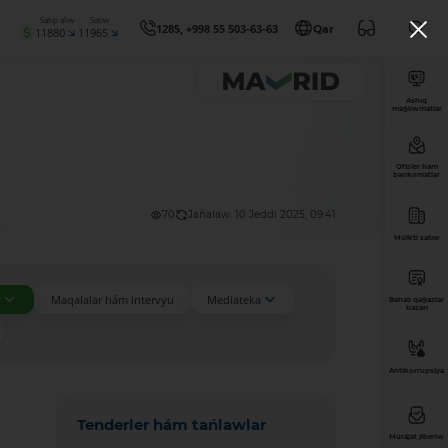
Satıp alıw
Satıw
1285, +998 55 503-63-63
Qar
11880
11965
Ashıq
maǵlıwmatlar
Ofisler hám
bankomatlar
70
Jańalaw: 10 Jeddi 2025, 09:41
Múlkti satıw
r
Maqalalar hám intervyu
Mediateka
Bahalı qaǵazlar
bazarı
Antikorrupsiya
Tenderler hám tańlawlar
Múrájat jiberiw