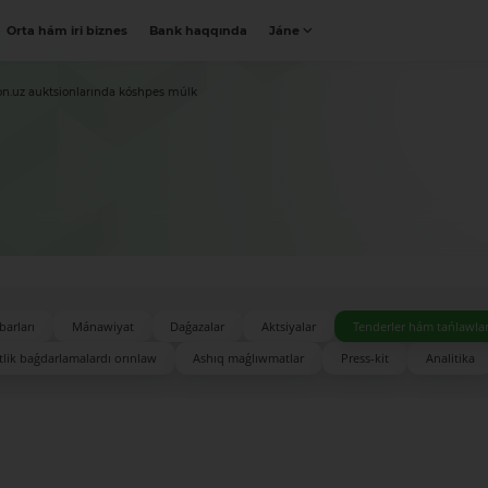
Orta hám iri biznes
Bank haqqında
Jáne
on.uz auktsionlarında kóshpes múlk
barları
Mánawiyat
Daǵazalar
Aktsiyalar
Tenderler hám tańlawla
lik baǵdarlamalardı orınlaw
Ashıq maǵlıwmatlar
Press-kit
Analitika