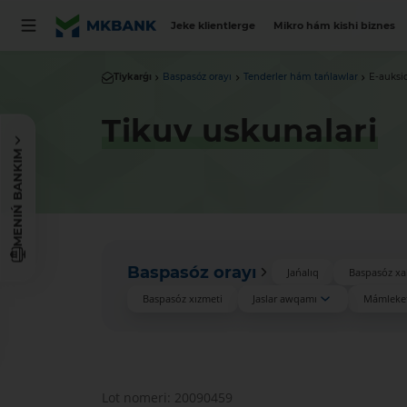
Jeke klientlerge
Mikro hám kishi biznes
Tiykarǵı
Baspasóz orayı
Tenderler hám tańlawlar
E-auksi
Tikuv uskunalari
MENIŃ BANKIM
Baspasóz orayı
Jańalıq
Baspasóz xa
Baspasóz xızmeti
Jaslar awqamı
Mámleket
Lot nomeri: 20090459