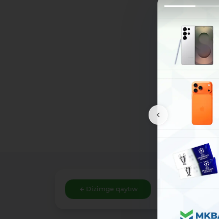
Dizimge qaytıw