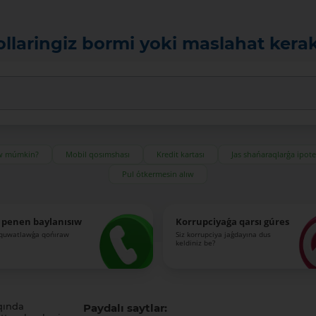
ollaringiz bormi yoki maslahat kera
ıw múmkin?
Mobil qosımshası
Kredit kartası
Jas shańaraqlarǵa ipot
Pul ótkermesin alıw
 penen baylanısıw
Korrupciyaǵa qarsı gúres
-quwatlawǵa qońıraw
Siz korrupciya jaǵdayına dus
keldiniz be?
qında
Paydalı saytlar: