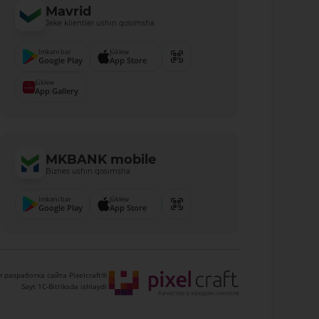
Mavrid
Jeke klientler ushın qosımsha
Imkani bar
Júklew
Google Play
App Store
Júklew
App Gallery
MKBANK mobile
Biznes ushın qosımsha
Imkani bar
Júklew
Google Play
App Store
 разработка сайта Pixelcraft®
Sayt 1C-Bitriksda ishlaydi