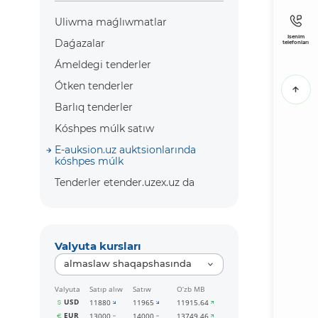
Uliwma maǵlıwmatlar
Isenim
Daǵazalar
telefonları
Ámeldegi tenderler
Ótken tenderler
Barlıq tenderler
Kóshpes múlk satıw
E-auksion.uz auktsionlarında
kóshpes múlk
Tenderler etender.uzex.uz da
Valyuta kursları
almaslaw shaqapshasında
Valyuta
Satıp alıw
Satıw
O‘zb MB
USD
11880
11965
11915.64
EUR
13000
14000
13749.46