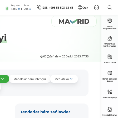
Satıp alıw
Satıw
1285, +998 55 503-63-63
Qar
11880
11965
Ashıq
maǵlıwmatlar
yi
Ofisler hám
bankomatlar
68
Jańalaw: 23 Jeddi 2025, 17:38
Múlkti satıw
r
Maqalalar hám intervyu
Mediateka
Bahalı qaǵazlar
bazarı
Antikorrupsiya
Tenderler hám tańlawlar
Múrájat jiberiw