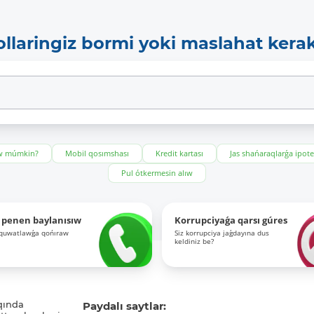
ollaringiz bormi yoki maslahat kera
ıw múmkin?
Mobil qosımshası
Kredit kartası
Jas shańaraqlarǵa ipot
Pul ótkermesin alıw
 penen baylanısıw
Korrupciyaǵa qarsı gúres
-quwatlawǵa qońıraw
Siz korrupciya jaǵdayına dus
keldiniz be?
qında
Paydalı saytlar: