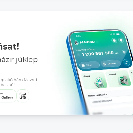
sat!
zir júklep
klep alıń hám Mavrid
baslań!:
ew
 Gallery