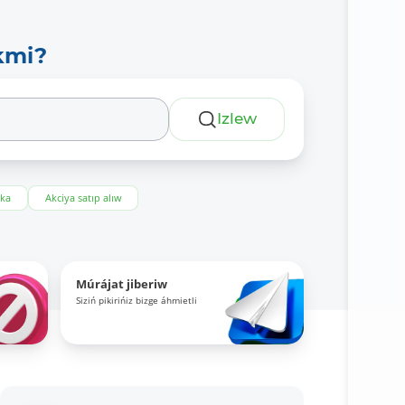
kmi?
Izlew
eka
Akciya satıp alıw
Múrájat jiberiw
Siziń pikirińiz bizge áhmietli