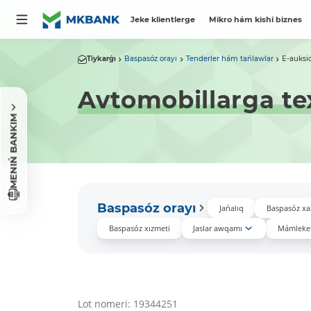
Jeke klientlerge
Mikro hám kishi biznes
Tiykarǵı
Baspasóz orayı
Tenderler hám tańlawlar
E-auksi
Avtomobillarga tex
MENIŃ BANKIM
Baspasóz orayı
Jańalıq
Baspasóz xa
Baspasóz xızmeti
Jaslar awqamı
Mámleket
Lot nomeri: 19344251