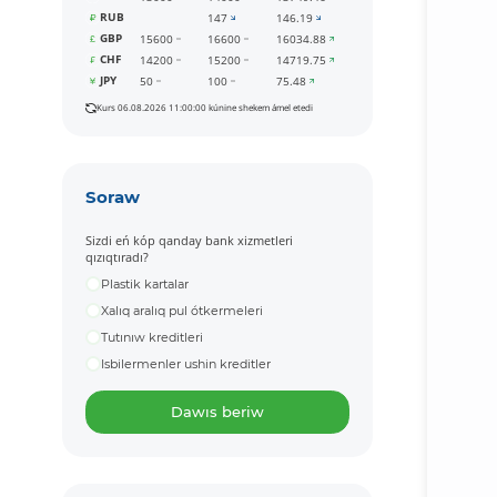
RUB
147
146.19
GBP
15600
16600
16034.88
CHF
14200
15200
14719.75
JPY
50
100
75.48
Kurs 06.08.2026 11:00:00 kúnine shekem ámel etedi
Soraw
Sizdi eń kóp qanday bank xizmetleri
qızıqtıradı?
Plastik kartalar
Xalıq aralıq pul ótkermeleri
Tutınıw kreditleri
Isbilermenler ushin kreditler
Dawıs beriw