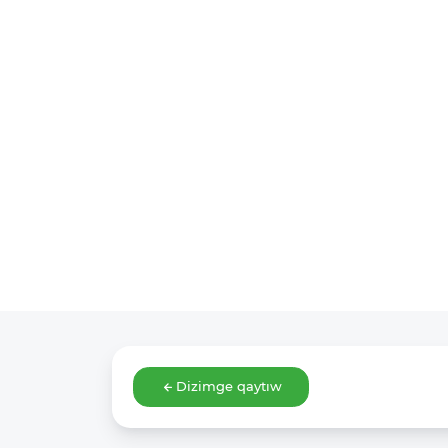
Dizimge qaytıw