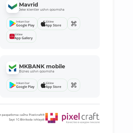
Mavrid
Jeke klientler ushın qosımsha
Imkani bar
Júklew
Google Play
App Store
Júklew
App Gallery
MKBANK mobile
Biznes ushın qosımsha
Imkani bar
Júklew
Google Play
App Store
 разработка сайта Pixelcraft®
Sayt 1C-Bitriksda ishlaydi