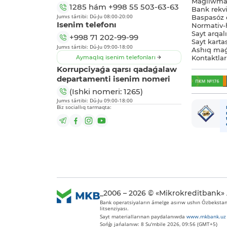
Maǵlıwmat
1285
hám
+998 55 503-63-63
Bank rekviz
Jumıs tártibi: Dú-Ju 08:00-20:00
Baspasóz 
Isenim telefonı
Normativ-h
Sayt arqal
+998 71 202-99-99
Sayt karta
Jumıs tártibi: Dú-Ju 09:00-18:00
Ashıq maǵ
Aymaqlıq isenim telefonları
Kontaktlar
Korrupciyaǵa qarsı qadaǵalaw
departamenti isenim nomeri
(Ishki nomeri: 1265)
Jumıs tártibi: Dú-Ju 09:00-18:00
Biz sociallıq tarmaqta:
_2006 – 2026 © «Mikrokreditbank»
Bank operatsiyaların ámelge asırıw ushın Ózbekstan 
litsenziyası.
Sayt materiallarınan paydalanıwda
www.mkbank.uz
Sońǵı jańalanıw: 8 Su'mbile 2026, 09:56 (GMT+5)