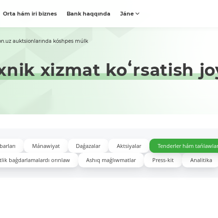
Orta hám iri biznes
Bank haqqında
Jáne
on.uz auktsionlarında kóshpes múlk
nik xizmat koʻrsatish jo
barları
Mánawiyat
Daǵazalar
Aktsiyalar
Tenderler hám tańlawla
lik baǵdarlamalardı orınlaw
Ashıq maǵlıwmatlar
Press-kit
Analitika