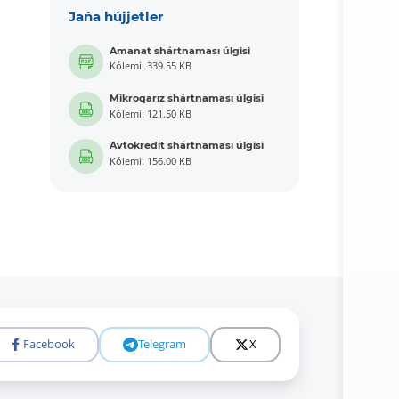
Jańa hújjetler
Amanat shártnaması úlgisi
Kólemi: 339.55 KB
Mikroqarız shártnaması úlgisi
Kólemi: 121.50 KB
Avtokredit shártnaması úlgisi
Kólemi: 156.00 KB
Facebook
Telegram
X
Tolıǵıraq