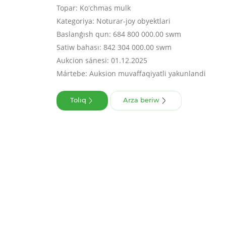
Topar: Koʻchmas mulk
Kategoriya: Noturar-joy obyektlari
Baslanǵısh qun: 684 800 000.00 swm
Satiw bahası: 842 304 000.00 swm
Aukcion sánesi: 01.12.2025
Mártebe: Auksion muvaffaqiyatli yakunlandi
Tolıq
Arza beriw