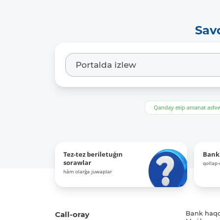
Sav
Qanday etip amanat ash
Tez-tez beriletuǵın
Bank
sorawlar
qollap
hám olarǵa juwaplar
Call-oray
Bank haq