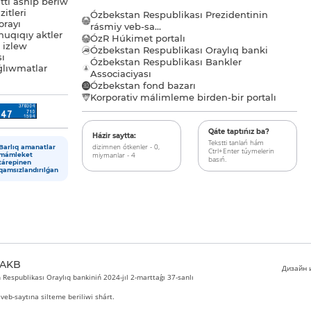
tı ashıp beriw
itleri
Ózbekstan Respublikası Prezidentinin
orayı
rásmiy veb-sa...
uqıqıy aktler
ÓzR Húkimet portalı
ı izlew
Ózbekstan Respublikası Oraylıq banki
sı
Ózbekstan Respublikası Bankler
lıwmatlar
Associaciyası
Ózbekstan fond bazarı
Korporativ málimleme birden-bir portalı
Qáte taptıńız ba?
Házir saytta:
Tekstti tanlań hám
dizimnen ótkenler - 0,
Barlıq amanatlar
Ctrl+Enter túymelerin
miymanlar - 4
mámleket
basıń.
tárepinen
qamsızlandırılǵan
 AKB
Дизайн и
Respublikası Oraylıq bankiniń 2024-jıl 2-marttaǵı 37-sanlı
veb-saytına silteme beriliwi shárt.