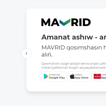
Amanat ashıw - ań
MAVRID qosımshasın há
alıń.
Qosımshanı sizge qolaylı servis arqalı jú
imkaniyatlarınan búgin-aq paydalanıwdı 
Imkani bar
Júklew
Júkl
Google Play
App Store
App