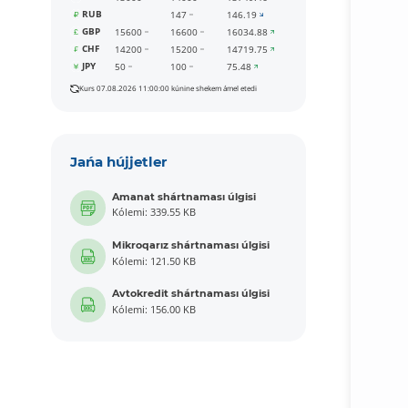
RUB
147
146.19
GBP
15600
16600
16034.88
CHF
14200
15200
14719.75
JPY
50
100
75.48
Kurs 07.08.2026 11:00:00 kúnine shekem ámel etedi
Jańa hújjetler
Amanat shártnaması úlgisi
Kólemi: 339.55 KB
Mikroqarız shártnaması úlgisi
Kólemi: 121.50 KB
Avtokredit shártnaması úlgisi
Kólemi: 156.00 KB