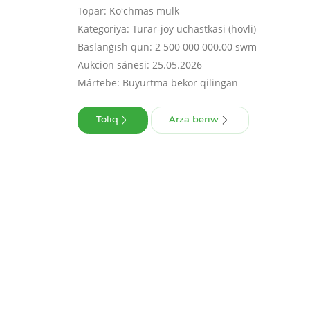
Topar: Koʻchmas mulk
Kategoriya: Turar-joy uchastkasi (hovli)
Baslanǵısh qun: 2 500 000 000.00 swm
Aukcion sánesi: 25.05.2026
Mártebe: Buyurtma bekor qilingan
Tolıq
Arza beriw