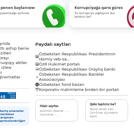
 penen baylanısıw
Korrupciyaǵa qarsı gúres
-quwatlawǵa qońıraw
Siz korrupciya jaǵdayına dus
keldiniz be?
qında
Paydalı saytlar:
tı ashıp beriw
itleri
Ózbekstan Respublikası Prezidentinin
orayı
rásmiy veb-sa...
uqıqıy aktler
ÓzR Húkimet portalı
ı izlew
Ózbekstan Respublikası Oraylıq banki
sı
Ózbekstan Respublikası Bankler
lıwmatlar
Associaciyası
Ózbekstan fond bazarı
Korporativ málimleme birden-bir portalı
Qáte taptıńız ba?
Házir saytta:
Tekstti tanlań hám
dizimnen ótkenler - ...,
Barlıq amanatlar
Ctrl+Enter túymelerin
miymanlar - ...
mámleket
basıń.
tárepinen
qamsızlandırılǵan