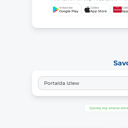
Imkani bar
Júklew
Júkl
Google Play
App Store
App
Sav
Qanday etip amanat ash