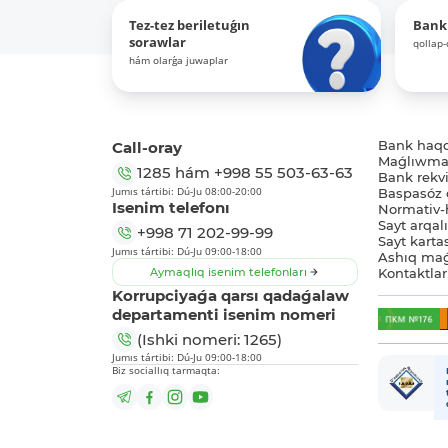
Tez-tez beriletuǵın
Bank
sorawlar
qollap
hám olarǵa juwaplar
Call-oray
Bank haq
Maǵlıwmat
1285
hám
+998 55 503-63-63
Bank rekviz
Jumıs tártibi: Dú-Ju 08:00-20:00
Baspasóz 
Isenim telefonı
Normativ-h
Sayt arqal
+998 71 202-99-99
Sayt karta
Jumıs tártibi: Dú-Ju 09:00-18:00
Ashıq maǵ
Aymaqlıq isenim telefonları
Kontaktlar
Korrupciyaǵa qarsı qadaǵalaw
departamenti isenim nomeri
(Ishki nomeri: 1265)
Jumıs tártibi: Dú-Ju 09:00-18:00
Biz sociallıq tarmaqta: