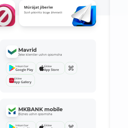
Múrájat jiberiw
Siziń pikirińiz bizge áhmietli
Mavrid
Jeke klientler ushın qosımsha
Imkani bar
Júklew
Google Play
App Store
Júklew
App Gallery
MKBANK mobile
Biznes ushın qosımsha
Imkani bar
Júklew