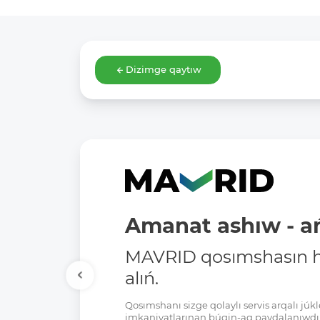
Dizimge qaytıw
Amanat ashıw - ań
MAVRID qosımshasın há
alıń.
Qosımshanı sizge qolaylı servis arqalı jú
imkaniyatlarınan búgin-aq paydalanıwdı 