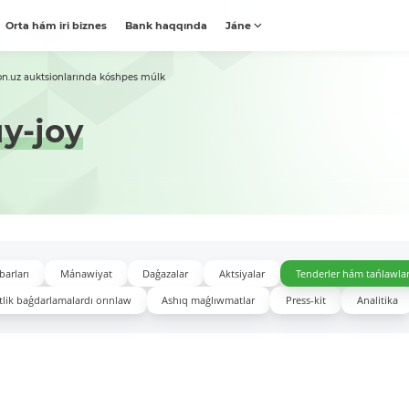
Orta hám iri biznes
Bank haqqında
Jáne
on.uz auktsionlarında kóshpes múlk
y-joy
barları
Mánawiyat
Daǵazalar
Aktsiyalar
Tenderler hám tańlawla
lik baǵdarlamalardı orınlaw
Ashıq maǵlıwmatlar
Press-kit
Analitika