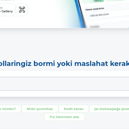
ew
 Gallery
ollaringiz bormi yoki maslahat kera
ıw múmkin?
Mobil qosımshası
Kredit kartası
Jas shańaraqlarǵa ipot
Pul ótkermesin alıw