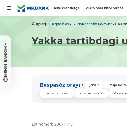
Jeke klientlerge
Mikro hám kishi biznes
Tiykarǵı
Baspasóz orayı
Tenderler hám tańlawlar
E-auksi
Yakka tartibdagi u
MENIŃ BANKIM
Baspasóz orayı
Jańalıq
Baspasóz xa
Baspasóz xızmeti
Jaslar awqamı
Mámleket
Lot nomeri: 23671470