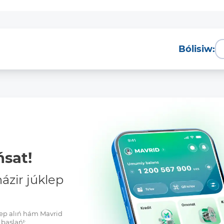
Bólisiw:
sat!
zir júklep
klep alıń hám Mavrid
baslań!: