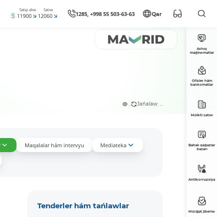
Satıp alıw
Satıw
1285, +998 55 503-63-63
Qar
11900
12060
Ashıq
maǵlıwmatlar
Ofisler hám
bankomatlar
...
Jańalaw: ...
Múlkti satıw
r
Maqalalar hám intervyu
Mediateka
Bahalı qaǵazlar
bazarı
Antikorrupsiya
Tenderler hám tańlawlar
Múrájat jiberiw