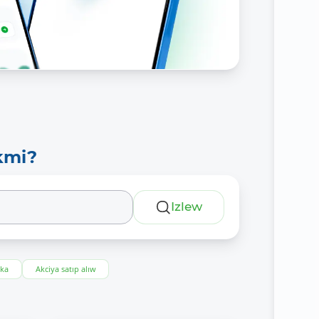
kmi?
Izlew
eka
Akciya satıp alıw