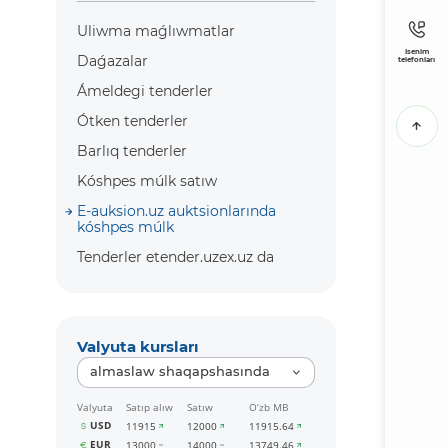
Uliwma maǵlıwmatlar
Isenim
Daǵazalar
telefonları
Ámeldegi tenderler
Ótken tenderler
Barlıq tenderler
Kóshpes múlk satıw
E-auksion.uz auktsionlarında
kóshpes múlk
Tenderler etender.uzex.uz da
Valyuta kursları
almaslaw shaqapshasında
Valyuta
Satıp alıw
Satıw
O‘zb MB
USD
11915
12000
11915.64
EUR
13000
14000
13749.46