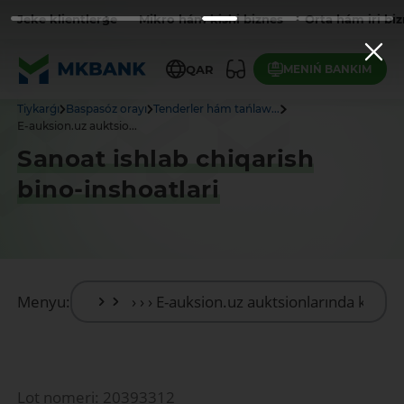
Jeke klientlerge
Mikro hám kishi biznes
Orta hám iri bi
MENIŃ BANKIM
QAR
Tiykarǵı
Baspasóz orayı
Tenderler hám tańlaw...
E-auksion.uz auktsio...
Sanoat ishlab chiqarish
bino-inshoatlari
Menyu:
Lot nomeri: 20393312