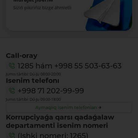
Siziń pikirińiz bizge áhmietli
Call-oray
1285
hám
+998 55 503-63-63
Jumıs tártibi: Dú-Ju 08:00-20:00
Isenim telefonı
+998 71 202-99-99
Jumıs tártibi: Dú-Ju 09:00-18:00
Aymaqlıq isenim telefonları
Korrupciyaǵa qarsı qadaǵalaw
departamenti isenim nomeri
(Ishki nomeri: 1265)