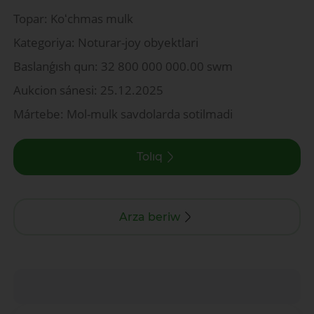
Topar: Koʻchmas mulk
Kategoriya: Noturar-joy obyektlari
Baslanǵısh qun: 32 800 000 000.00 swm
Aukcion sánesi: 25.12.2025
Mártebe: Mol-mulk savdolarda sotilmadi
Tolıq
Arza beriw