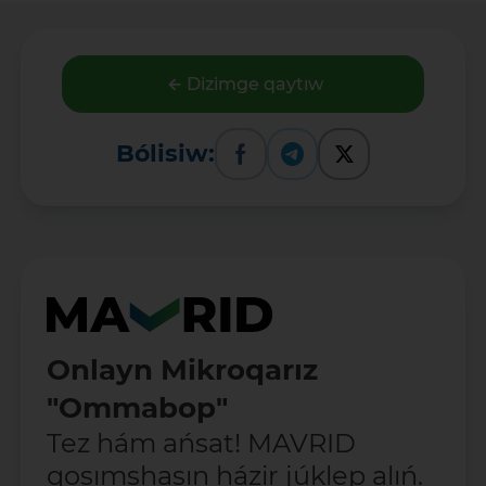
Dizimge qaytıw
Bólisiw:
Onlayn Mikroqarız
"Ommabop"
Tez hám ańsat! MAVRID
qosımshasın házir júklep alıń.