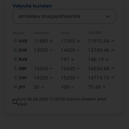
Valyuta kursları
almaslaw shaqapshasında
Valyuta
Satıp alıw
Satıw
O‘zb MB
11880
11965
11915.64
USD
13000
14000
13749.46
EUR
147
146.19
RUB
15600
16600
16034.88
GBP
14200
15200
14719.75
CHF
50
100
75.48
JPY
Kurs 06.08.2026 11:00:00 kúnine shekem ámel
etedi