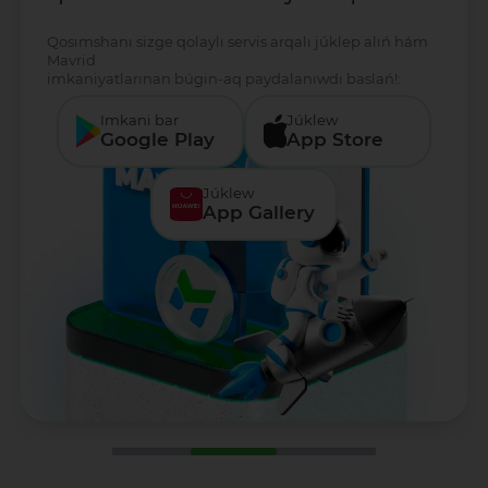
Qosımshanı sizge qolaylı servis arqalı júklep alıń hám
Mavrid
imkaniyatlarınan búgin-aq paydalanıwdı baslań!:
Imkani bar
Júklew
Google Play
App Store
Júklew
App Gallery