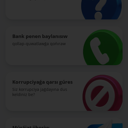
Bank penen baylanısıw
qollap-quwatlawǵa qońıraw
Korrupciyaǵa qarsı gúres
Siz korrupciya jaǵdayına dus
keldiniz be?
Múrájat jiberiw