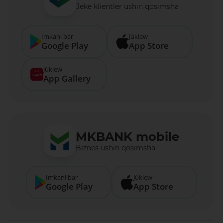
Jeke klientler ushın qosımsha
Imkani bar
Júklew
Google Play
App Store
Júklew
App Gallery
MKBANK mobile
Biznes ushın qosımsha
Imkani bar
Júklew
Google Play
App Store