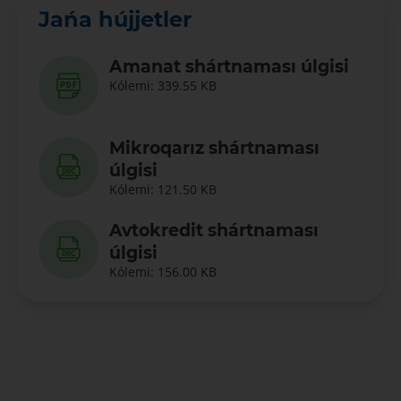
Jańa hújjetler
Amanat shártnaması úlgisi
Kólemi: 339.55 KB
Mikroqarız shártnaması
úlgisi
Kólemi: 121.50 KB
Avtokredit shártnaması
úlgisi
Kólemi: 156.00 KB