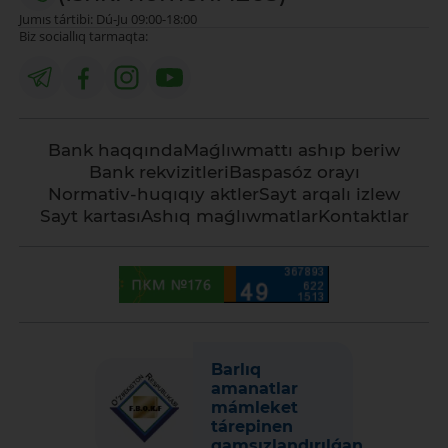
Jumıs tártibi: Dú-Ju 09:00-18:00
Biz sociallıq tarmaqta:
Bank haqqında
Maǵlıwmattı ashıp beriw
Bank rekvizitleri
Baspasóz orayı
Normativ-huqıqıy aktler
Sayt arqalı izlew
Sayt kartası
Ashıq maǵlıwmatlar
Kontaktlar
Barlıq
amanatlar
mámleket
tárepinen
qamsızlandırılǵan