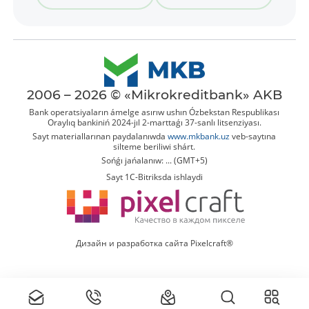
2006 – 2026 © «Mikrokreditbank» AKB
Bank operatsiyaların ámelge asırıw ushın Ózbekstan Respublikası
Oraylıq bankiniń 2024-jıl 2-marttaǵı 37-sanlı litsenziyası.
Sayt materiallarınan paydalanıwda
www.mkbank.uz
veb-saytına
silteme beriliwi shárt.
Sońǵı jańalanıw: ... (GMT+5)
Sayt 1C-Bitriksda ishlaydi
Дизайн и разработка сайта Pixelcraft®
Tolıq