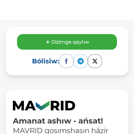
Dizimge qaytıw
Bólisiw:
Amanat ashıw - ańsat!
MAVRID qosımshasın házir