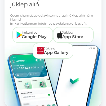
júklep alıń.
Qosımshanı sizge qolaylı servis arqalı júklep alıń hám
Mavrid
imkaniyatlarınan búgin-aq paydalanıwdı baslań!:
Imkani bar
Júklew
Google Play
App Store
Júklew
App Gallery