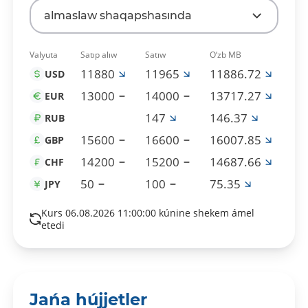
almaslaw shaqapshasında
Valyuta
Satıp alıw
Satıw
O‘zb MB
11880
11965
11886.72
USD
13000
14000
13717.27
EUR
147
146.37
RUB
15600
16600
16007.85
GBP
14200
15200
14687.66
CHF
50
100
75.35
JPY
Kurs 06.08.2026 11:00:00 kúnine shekem ámel
etedi
Jańa hújjetler