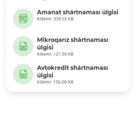
Amanat shártnaması úlgisi
Kólemi: 339.55 KB
Mikroqarız shártnaması
úlgisi
Kólemi: 121.50 KB
Avtokredit shártnaması
úlgisi
Kólemi: 156.00 KB