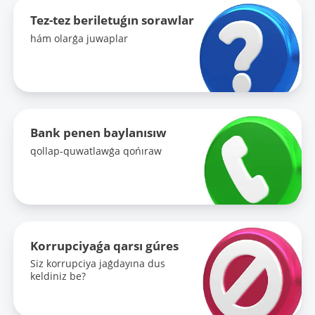
Tez-tez beriletuǵın sorawlar
hám olarǵa juwaplar
Bank penen baylanısıw
qollap-quwatlawǵa qońıraw
Korrupciyaǵa qarsı gúres
Siz korrupciya jaǵdayına dus
keldiniz be?