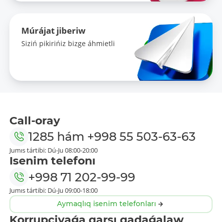
Múrájat jiberiw
Siziń pikirińiz bizge áhmietli
Call-oray
1285
hám
+998 55 503-63-63
Jumıs tártibi: Dú-Ju 08:00-20:00
Isenim telefonı
+998 71 202-99-99
Jumıs tártibi: Dú-Ju 09:00-18:00
Aymaqlıq isenim telefonları
Korrupciyaǵa qarsı qadaǵalaw