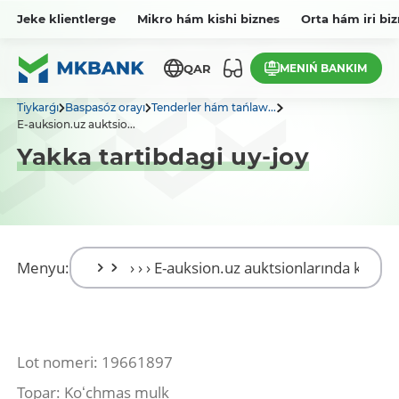
Jeke klientlerge
Mikro hám kishi biznes
Orta hám iri bi
MENIŃ BANKIM
QAR
Tiykarǵı
Baspasóz orayı
Tenderler hám tańlaw...
E-auksion.uz auktsio...
Yakka tartibdagi uy-joy
Menyu:
Lot nomeri: 19661897
Topar: Koʻchmas mulk