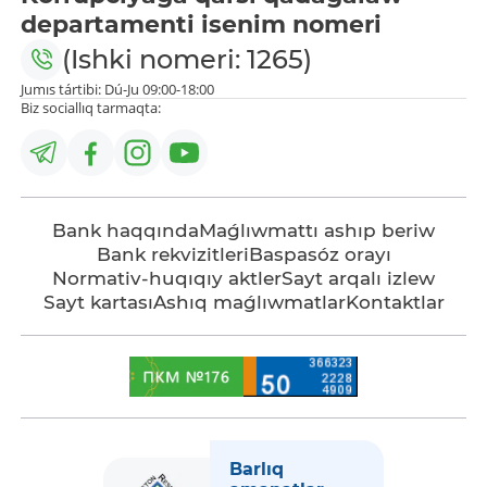
departamenti isenim nomeri
(Ishki nomeri: 1265)
Jumıs tártibi: Dú-Ju 09:00-18:00
Biz sociallıq tarmaqta:
Bank haqqında
Maǵlıwmattı ashıp beriw
Bank rekvizitleri
Baspasóz orayı
Normativ-huqıqıy aktler
Sayt arqalı izlew
Sayt kartası
Ashıq maǵlıwmatlar
Kontaktlar
Barlıq