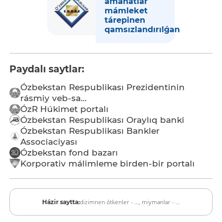
amanatlar
mámleket
tárepinen
qamsızlandırılǵan
Paydalı saytlar:
Ózbekstan Respublikası Prezidentinin
rásmiy veb-sa...
ÓzR Húkimet portalı
Ózbekstan Respublikası Oraylıq banki
Ózbekstan Respublikası Bankler
Associaciyası
Ózbekstan fond bazarı
Korporativ málimleme birden-bir portalı
dizimnen ótkenler - ...,
miymanlar - ...
Házir saytta: