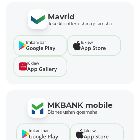
Mavrid
Jeke klientler ushın qosımsha
Imkani bar
Júklew
Google Play
App Store
Júklew
App Gallery
MKBANK mobile
Biznes ushın qosımsha
Imkani bar
Júklew
Google Play
App Store