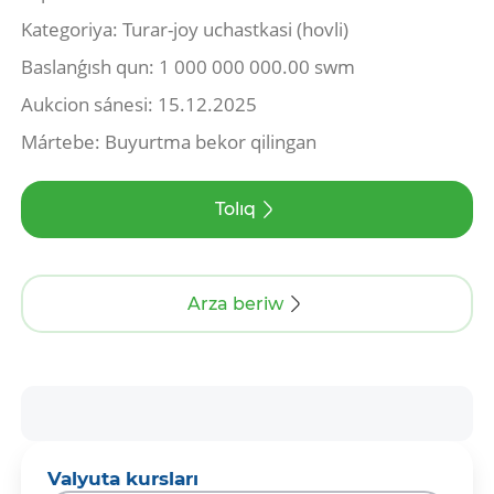
Kategoriya: Turar-joy uchastkasi (hovli)
Baslanǵısh qun: 1 000 000 000.00 swm
Aukcion sánesi: 15.12.2025
Mártebe: Buyurtma bekor qilingan
Tolıq
Arza beriw
Valyuta kursları