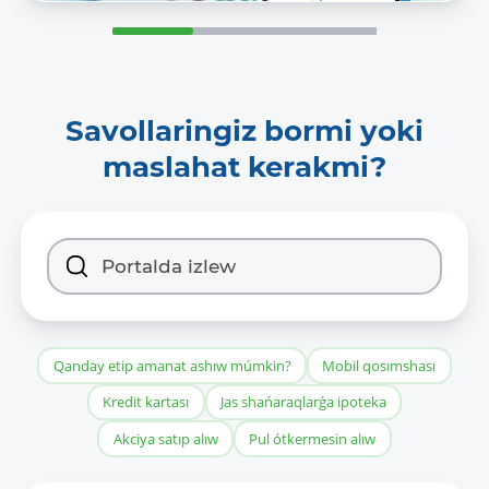
Savollaringiz bormi yoki
maslahat kerakmi?
Qanday etip amanat ashıw múmkin?
Mobil qosımshası
Kredit kartası
Jas shańaraqlarǵa ipoteka
Akciya satıp alıw
Pul ótkermesin alıw