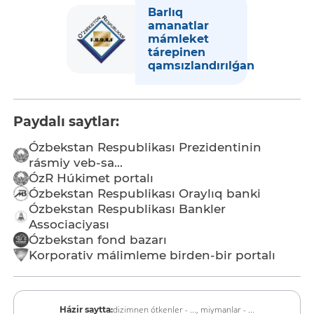
Barlıq
amanatlar
mámleket
tárepinen
qamsızlandırılǵan
Paydalı saytlar:
Ózbekstan Respublikası Prezidentinin
rásmiy veb-sa...
ÓzR Húkimet portalı
Ózbekstan Respublikası Oraylıq banki
Ózbekstan Respublikası Bankler
Associaciyası
Ózbekstan fond bazarı
Korporativ málimleme birden-bir portalı
dizimnen ótkenler - ...,
miymanlar - ...
Házir saytta: