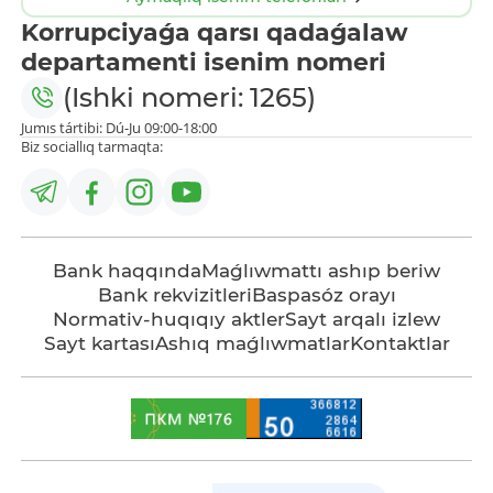
Korrupciyaǵa qarsı qadaǵalaw
departamenti isenim nomeri
(Ishki nomeri: 1265)
Jumıs tártibi: Dú-Ju 09:00-18:00
Biz sociallıq tarmaqta:
Bank haqqında
Maǵlıwmattı ashıp beriw
Bank rekvizitleri
Baspasóz orayı
Normativ-huqıqıy aktler
Sayt arqalı izlew
Sayt kartası
Ashıq maǵlıwmatlar
Kontaktlar