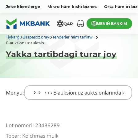
Jeke klientlerge
Mikro hám kishi biznes
Orta hám iri bi
MENIŃ BANKIM
QAR
Tiykarǵı
Baspasóz orayı
Tenderler hám tańlaw...
E-auksion.uz auktsio...
Yakka tartibdagi turar joy
Menyu:
Lot nomeri: 23486289
Topar: Koʻchmas mulk