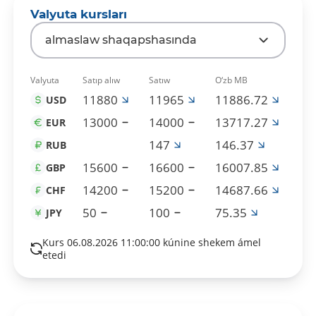
Valyuta kursları
almaslaw shaqapshasında
Valyuta
Satıp alıw
Satıw
O‘zb MB
11880
11965
11886.72
USD
13000
14000
13717.27
EUR
147
146.37
RUB
15600
16600
16007.85
GBP
14200
15200
14687.66
CHF
50
100
75.35
JPY
Kurs 06.08.2026 11:00:00 kúnine shekem ámel
etedi