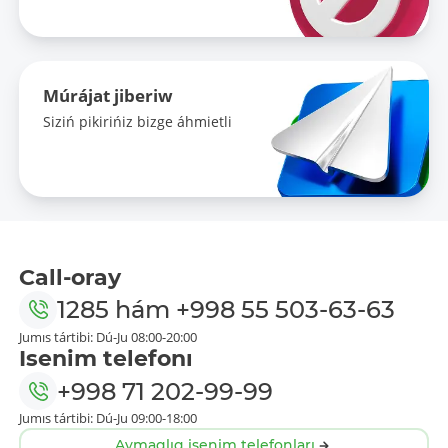
Múrájat jiberiw
Siziń pikirińiz bizge áhmietli
Call-oray
1285
hám
+998 55 503-63-63
Jumıs tártibi: Dú-Ju 08:00-20:00
Isenim telefonı
+998 71 202-99-99
Jumıs tártibi: Dú-Ju 09:00-18:00
Aymaqlıq isenim telefonları