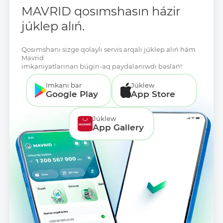
MAVRID qosımshasın házir
júklep alıń.
Qosımshanı sizge qolaylı servis arqalı júklep alıń hám
Mavrid
imkaniyatlarınan búgin-aq paydalanıwdı baslań!:
Imkani bar
Júklew
Google Play
App Store
Júklew
App Gallery