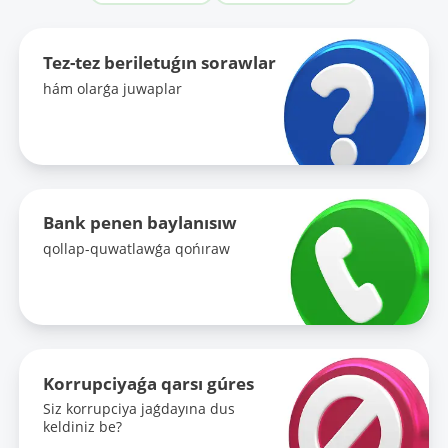
Tez-tez beriletuǵın sorawlar
hám olarǵa juwaplar
Bank penen baylanısıw
qollap-quwatlawǵa qońıraw
Korrupciyaǵa qarsı gúres
Siz korrupciya jaǵdayına dus
keldiniz be?