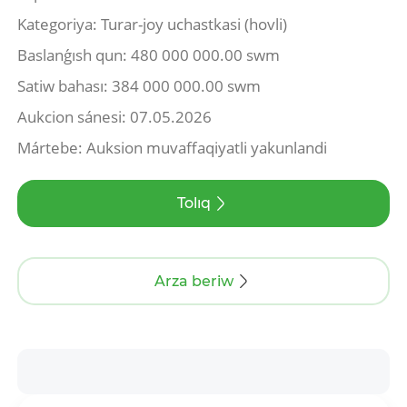
Kategoriya: Turar-joy uchastkasi (hovli)
Baslanǵısh qun: 480 000 000.00 swm
Satiw bahası: 384 000 000.00 swm
Aukcion sánesi: 07.05.2026
Mártebe: Auksion muvaffaqiyatli yakunlandi
Tolıq
Arza beriw