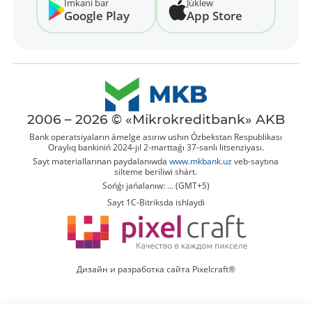
Imkani bar
Júklew
Google Play
App Store
2006 – 2026 © «Mikrokreditbank» AKB
Bank operatsiyaların ámelge asırıw ushın Ózbekstan Respublikası
Oraylıq bankiniń 2024-jıl 2-marttaǵı 37-sanlı litsenziyası.
Sayt materiallarınan paydalanıwda
www.mkbank.uz
veb-saytına
silteme beriliwi shárt.
Sońǵı jańalanıw: ... (GMT+5)
Sayt 1C-Bitriksda ishlaydi
Дизайн и разработка сайта Pixelcraft®
Tolıq