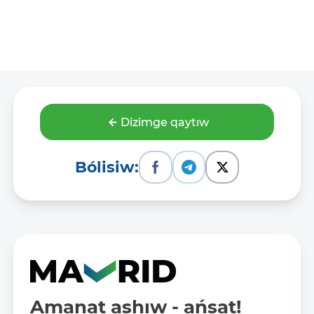
Dizimge qaytıw
Bólisiw:
Amanat ashıw - ańsat!