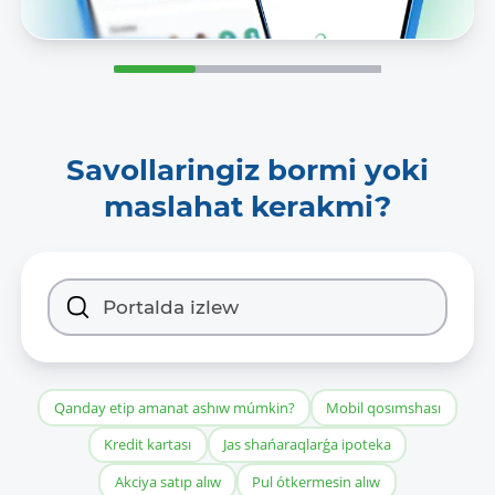
Savollaringiz bormi yoki
maslahat kerakmi?
Qanday etip amanat ashıw múmkin?
Mobil qosımshası
Kredit kartası
Jas shańaraqlarǵa ipoteka
Akciya satıp alıw
Pul ótkermesin alıw