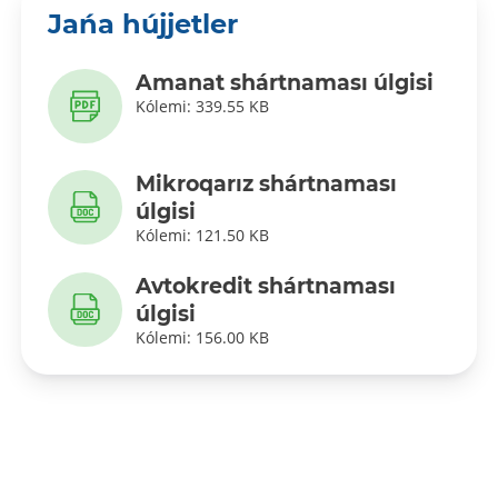
Jańa hújjetler
Amanat shártnaması úlgisi
Kólemi: 339.55 KB
Mikroqarız shártnaması
úlgisi
Kólemi: 121.50 KB
Avtokredit shártnaması
úlgisi
Kólemi: 156.00 KB