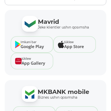
Mavrid
Jeke klientler ushın qosımsha
Imkani bar
Júklew
Google Play
App Store
Júklew
App Gallery
MKBANK mobile
Biznes ushın qosımsha