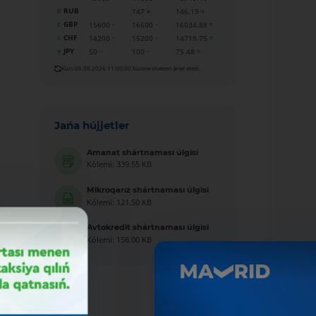
RUB
147
146.19
GBP
15600
16600
16034.88
CHF
14200
15200
14719.75
JPY
50
100
75.48
Kurs 06.08.2026 11:00:00 kúnine shekem ámel etedi
Jańa hújjetler
Amanat shártnaması úlgisi
Kólemi: 339.55 KB
Mikroqarız shártnaması úlgisi
Kólemi: 121.50 KB
Avtokredit shártnaması úlgisi
Kólemi: 156.00 KB