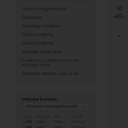
Uliwma maǵlıwmatlar
Isenim
Daǵazalar
telefonları
Ámeldegi tenderler
Ótken tenderler
Barlıq tenderler
Kóshpes múlk satıw
E-auksion.uz auktsionlarında
kóshpes múlk
Tenderler etender.uzex.uz da
Valyuta kursları
almaslaw shaqapshasında
Valyuta
Satıp alıw
Satıw
O‘zb MB
USD
11880
11965
11915.64
EUR
13000
14000
13749.46