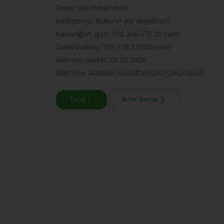
Topar: Koʻchmas mulk
Kategoriya: Noturar-joy obyektlari
Baslanǵısh qun: 190 266 076.00 swm
Satiw bahası: 199 779 379.80 swm
Aukcion sánesi: 09.07.2026
Mártebe: Auksion muvaffaqiyatli yakunlandi
Tolıq
Arza beriw