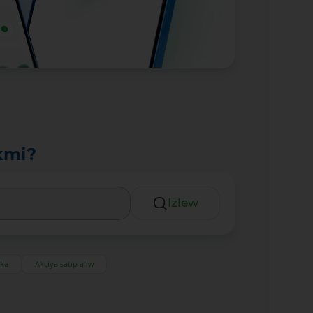
kmi?
Izlew
eka
Akciya satıp alıw