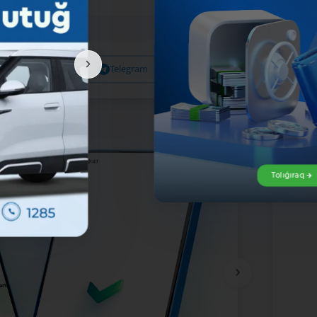
Facebook
Telegram
X
Tolıǵıraq