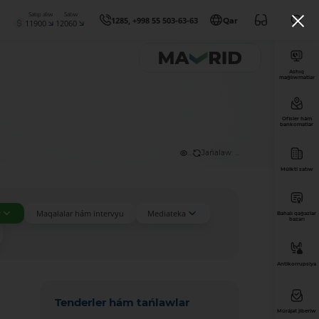
Satıp alıw
Satıw
1285, +998 55 503-63-63
Qar
11900
12060
Ashıq
maǵlıwmatlar
Ofisler hám
bankomatlar
...
Jańalaw: ...
Múlkti satıw
r
Maqalalar hám intervyu
Mediateka
Bahalı qaǵazlar
bazarı
Antikorrupsiya
Tenderler hám tańlawlar
Múrájat jiberiw