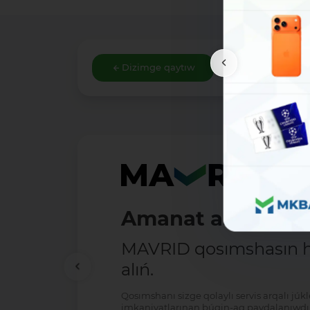
Dizimge qaytıw
Amanat ashıw - ań
MAVRID qosımshasın há
alıń.
Qosımshanı sizge qolaylı servis arqalı jú
imkaniyatlarınan búgin-aq paydalanıwdı 