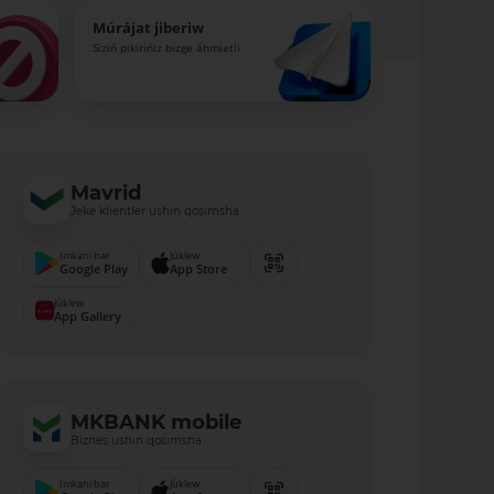
Múrájat jiberiw
Siziń pikirińiz bizge áhmietli
Mavrid
Jeke klientler ushın qosımsha
Imkani bar
Júklew
Google Play
App Store
Júklew
App Gallery
MKBANK mobile
Biznes ushın qosımsha
Imkani bar
Júklew