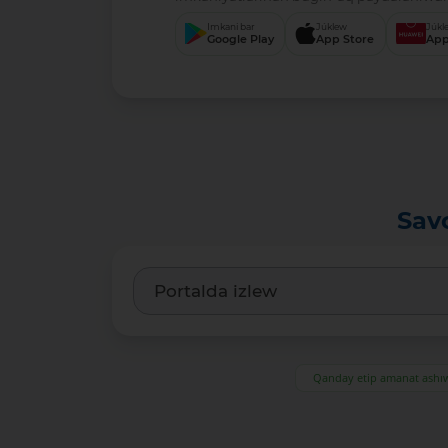
Imkani bar
Júklew
Júkl
Google Play
App Store
App
Sav
Qanday etip amanat ash