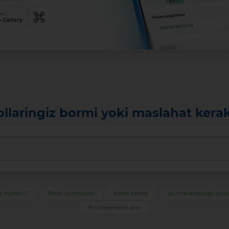
ew
 Gallery
ollaringiz bormi yoki maslahat kera
ıw múmkin?
Mobil qosımshası
Kredit kartası
Jas shańaraqlarǵa ipot
Pul ótkermesin alıw