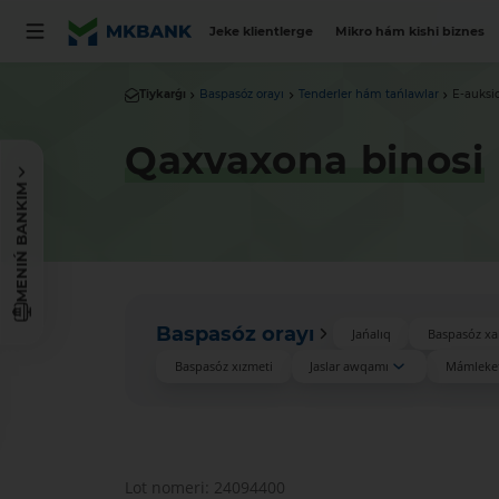
Jeke klientlerge
Mikro hám kishi biznes
Tiykarǵı
Baspasóz orayı
Tenderler hám tańlawlar
E-auksi
Qaxvaxona binosi
MENIŃ BANKIM
Baspasóz orayı
Jańalıq
Baspasóz xa
Baspasóz xızmeti
Jaslar awqamı
Mámleket
Lot nomeri: 24094400