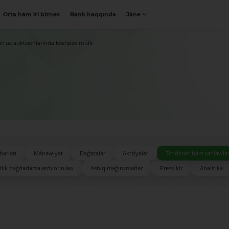
Orta hám iri biznes
Bank haqqında
Jáne
on.uz auktsionlarında kóshpes múlk
barları
Mánawiyat
Daǵazalar
Aktsiyalar
Tenderler hám tańlawla
lik baǵdarlamalardı orınlaw
Ashıq maǵlıwmatlar
Press-kit
Analitika