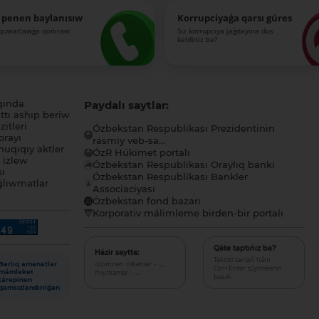
 penen baylanısıw
Korrupciyaǵa qarsı gúres
-quwatlawǵa qońıraw
Siz korrupciya jaǵdayına dus
keldiniz be?
qında
Paydalı saytlar:
tı ashıp beriw
itleri
Ózbekstan Respublikası Prezidentinin
orayı
rásmiy veb-sa...
uqıqıy aktler
ÓzR Húkimet portalı
ı izlew
Ózbekstan Respublikası Oraylıq banki
sı
Ózbekstan Respublikası Bankler
lıwmatlar
Associaciyası
Ózbekstan fond bazarı
Korporativ málimleme birden-bir portalı
Qáte taptıńız ba?
Házir saytta:
Tekstti tanlań hám
dizimnen ótkenler - ...,
Barlıq amanatlar
Ctrl+Enter túymelerin
miymanlar - ...
mámleket
basıń.
tárepinen
qamsızlandırılǵan