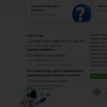
Tez-tez beriletuǵın
Bank
sorawlar
qollap
hám olarǵa juwaplar
Call-oray
Bank haq
Maǵlıwmat
1285
hám
+998 55 503-63-63
Bank rekviz
Jumıs tártibi: Dú-Ju 08:00-20:00
Baspasóz 
Isenim telefonı
Normativ-h
Sayt arqal
+998 71 202-99-99
Sayt karta
Jumıs tártibi: Dú-Ju 09:00-18:00
Ashıq maǵ
Aymaqlıq isenim telefonları
Kontaktlar
Korrupciyaǵa qarsı qadaǵalaw
departamenti isenim nomeri
(Ishki nomeri: 1265)
Jumıs tártibi: Dú-Ju 09:00-18:00
Biz sociallıq tarmaqta: