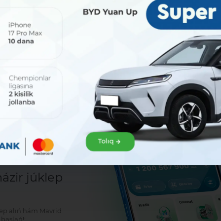
Bólisiw:
Tolıq
sat!
zir júklep
klep alıń hám Mavrid
baslań!: