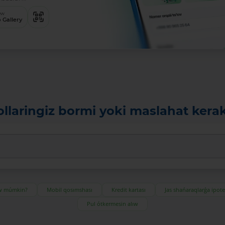
ew
 Gallery
ollaringiz bormi yoki maslahat kera
ıw múmkin?
Mobil qosımshası
Kredit kartası
Jas shańaraqlarǵa ipot
Pul ótkermesin alıw