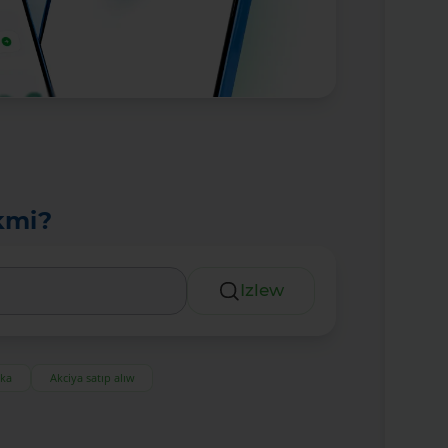
kmi?
Izlew
eka
Akciya satıp alıw