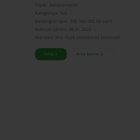
Topar: Avtotransport
Kategoriya: Yuk
Baslanǵısh qun: 590 000 000.00 swm
Aukcion sánesi: 08.01.2026
Mártebe: Mol-mulk savdolarda sotilmadi
Tolıq
Arza beriw