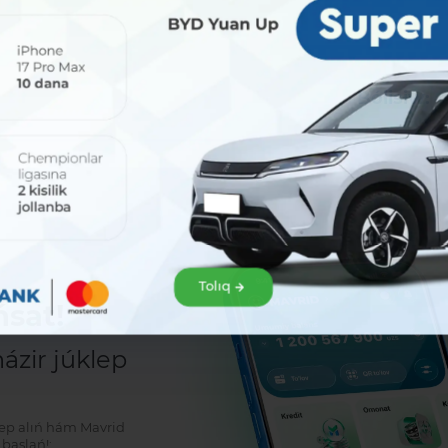
Bólisiw:
Tolıq
sat!
zir júklep
klep alıń hám Mavrid
baslań!: