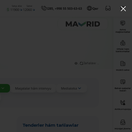
Satıp alıw
Satıw
1285, +998 55 503-63-63
Qar
11900
12060
Ashıq
maǵlıwmatlar
Ofisler hám
bankomatlar
...
Jańalaw: ...
Múlkti satıw
r
Maqalalar hám intervyu
Mediateka
Bahalı qaǵazlar
bazarı
Antikorrupsiya
Tenderler hám tańlawlar
Múrájat jiberiw