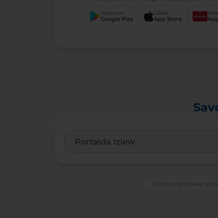
Imkani bar
Júklew
Júkl
Google Play
App Store
App
Sav
Qanday etip amanat ash