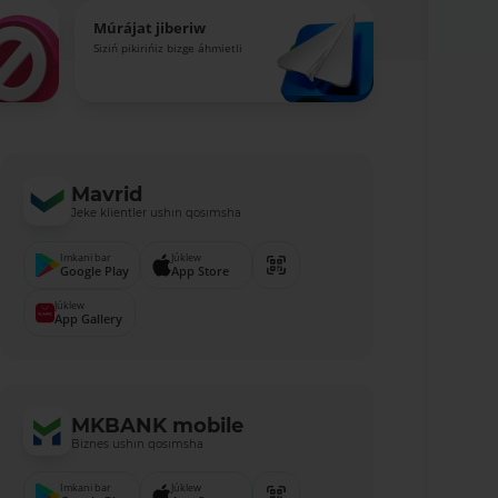
Múrájat jiberiw
Siziń pikirińiz bizge áhmietli
Mavrid
Jeke klientler ushın qosımsha
Imkani bar
Júklew
Google Play
App Store
Júklew
App Gallery
MKBANK mobile
Biznes ushın qosımsha
Imkani bar
Júklew