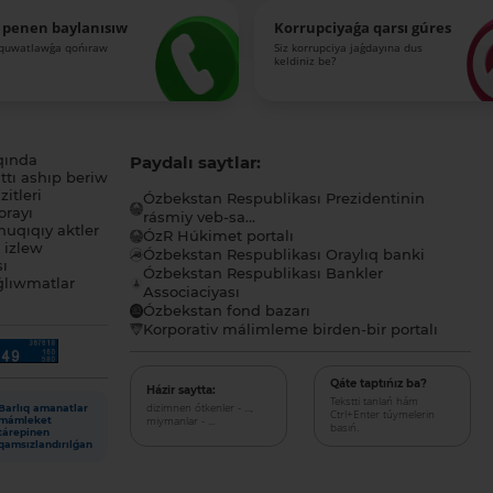
 penen baylanısıw
Korrupciyaǵa qarsı gúres
-quwatlawǵa qońıraw
Siz korrupciya jaǵdayına dus
keldiniz be?
qında
Paydalı saytlar:
tı ashıp beriw
itleri
Ózbekstan Respublikası Prezidentinin
orayı
rásmiy veb-sa...
uqıqıy aktler
ÓzR Húkimet portalı
ı izlew
Ózbekstan Respublikası Oraylıq banki
sı
Ózbekstan Respublikası Bankler
lıwmatlar
Associaciyası
Ózbekstan fond bazarı
Korporativ málimleme birden-bir portalı
Qáte taptıńız ba?
Házir saytta:
Tekstti tanlań hám
dizimnen ótkenler - ...,
Barlıq amanatlar
Ctrl+Enter túymelerin
miymanlar - ...
mámleket
basıń.
tárepinen
qamsızlandırılǵan