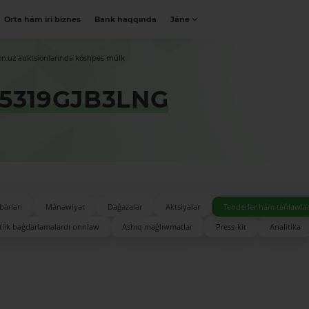
Orta hám iri biznes
Bank haqqında
Jáne
on.uz auktsionlarında kóshpes múlk
5319GJB3LNG
barları
Mánawiyat
Daǵazalar
Aktsiyalar
Tenderler hám tańlawla
lik baǵdarlamalardı orınlaw
Ashıq maǵlıwmatlar
Press-kit
Analitika