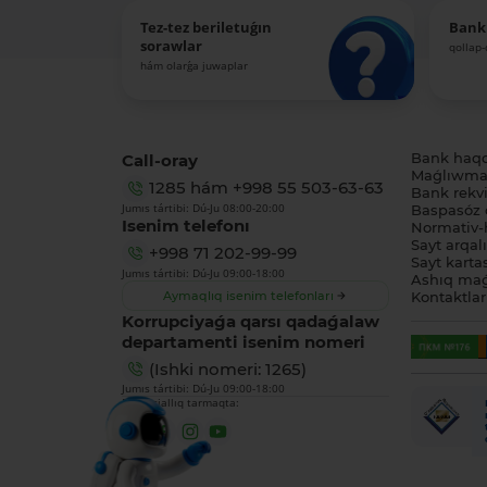
Tez-tez beriletuǵın
Bank
sorawlar
qollap
hám olarǵa juwaplar
Call-oray
Bank haq
Maǵlıwmat
1285
hám
+998 55 503-63-63
Bank rekviz
Jumıs tártibi: Dú-Ju 08:00-20:00
Baspasóz 
Isenim telefonı
Normativ-h
Sayt arqal
+998 71 202-99-99
Sayt karta
Jumıs tártibi: Dú-Ju 09:00-18:00
Ashıq maǵ
Aymaqlıq isenim telefonları
Kontaktlar
Korrupciyaǵa qarsı qadaǵalaw
departamenti isenim nomeri
(Ishki nomeri: 1265)
Jumıs tártibi: Dú-Ju 09:00-18:00
Biz sociallıq tarmaqta: