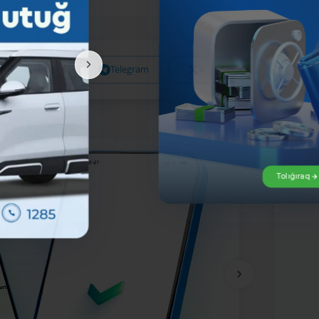
Facebook
Telegram
X
Tolıǵıraq