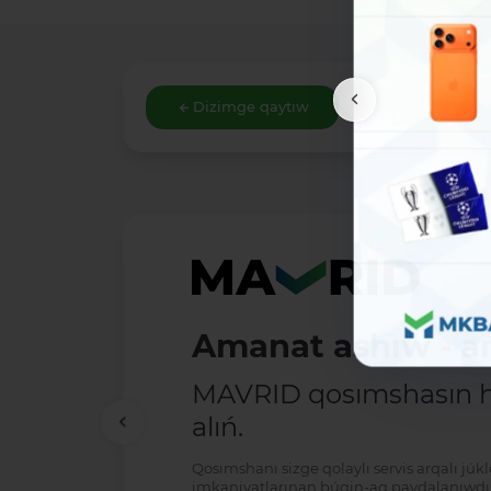
Dizimge qaytıw
Amanat ashıw - ań
MAVRID qosımshasın há
alıń.
Qosımshanı sizge qolaylı servis arqalı jú
imkaniyatlarınan búgin-aq paydalanıwdı 