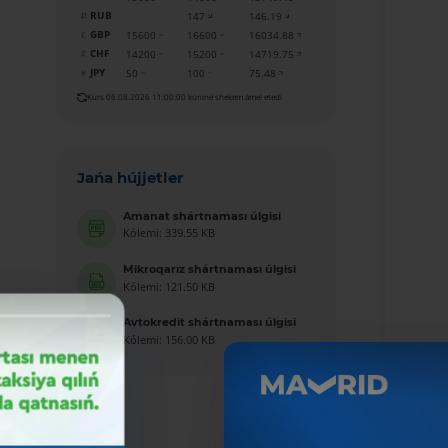
RUB
147
146.19
GBP
15600
16600
16034.88
CHF
14200
15200
14719.75
JPY
50
100
75.48
Kurs 06.08.2026 11:00:00 kúnine shekem ámel etedi
Jańa hújjetler
Amanat shártnaması úlgisi
Kólemi: 339.55 KB
Mikroqarız shártnaması úlgisi
Kólemi: 121.50 KB
Avtokredit shártnaması úlgisi
Kólemi: 156.00 KB