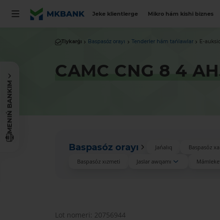
Jeke klientlerge
Mikro hám kishi biznes
Tiykarǵı
Baspasóz orayı
Tenderler hám tańlawlar
E-auksi
CAMC CNG 8 4 AH
MENIŃ BANKIM
Baspasóz orayı
Jańalıq
Baspasóz xa
Baspasóz xızmeti
Jaslar awqamı
Mámleket
Lot nomeri: 20756944