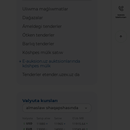
Uliwma maǵlıwmatlar
Isenim
Daǵazalar
telefonları
Ámeldegi tenderler
Ótken tenderler
Barlıq tenderler
Kóshpes múlk satıw
E-auksion.uz auktsionlarında
kóshpes múlk
Tenderler etender.uzex.uz da
Valyuta kursları
almaslaw shaqapshasında
Valyuta
Satıp alıw
Satıw
O‘zb MB
USD
11880
11965
11915.64
EUR
13000
14000
13749.46