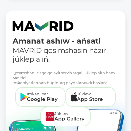
Amanat ashıw - ańsat!
MAVRID qosımshasın házir
júklep alıń.
Qosımshanı sizge qolaylı servis arqalı júklep alıń hám
Mavrid
imkaniyatlarınan búgin-aq paydalanıwdı baslań!:
Imkani bar
Júklew
Google Play
App Store
Júklew
App Gallery