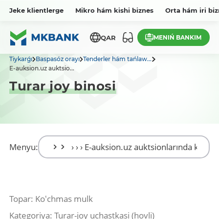
Jeke klientlerge
Mikro hám kishi biznes
Orta hám iri bi
MENIŃ BANKIM
QAR
Tiykarǵı
Baspasóz orayı
Tenderler hám tańlaw...
E-auksion.uz auktsio...
Turar joy binosi
Menyu:
Topar: Koʻchmas mulk
Kategoriya: Turar-joy uchastkasi (hovli)