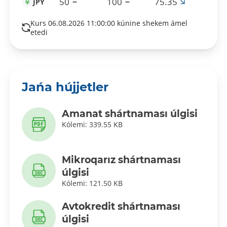
50
100
75.35
JPY
Kurs 06.08.2026 11:00:00 kúnine shekem ámel
etedi
Jańa hújjetler
Amanat shártnaması úlgisi
Kólemi: 339.55 KB
Mikroqarız shártnaması
úlgisi
Kólemi: 121.50 KB
Avtokredit shártnaması
úlgisi