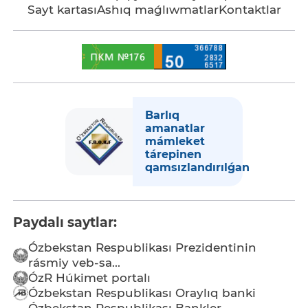
Sayt kartası
Ashıq maǵlıwmatlar
Kontaktlar
Barlıq
amanatlar
mámleket
tárepinen
qamsızlandırılǵan
Paydalı saytlar:
Ózbekstan Respublikası Prezidentinin
rásmiy veb-sa...
ÓzR Húkimet portalı
Ózbekstan Respublikası Oraylıq banki
Ózbekstan Respublikası Bankler