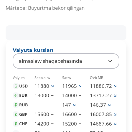
Mártebe: Buyurtma bekor qilingan
Valyuta kursları
almaslaw shaqapshasında
Valyuta
Satıp alıw
Satıw
O‘zb MB
11880
11965
11886.72
USD
13000
14000
13717.27
EUR
147
146.37
RUB
15600
16600
16007.85
GBP
14200
15200
14687.66
CHF