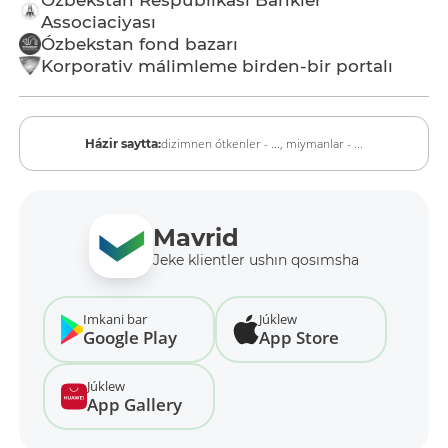
Associaciyası
Ózbekstan fond bazarı
Korporativ málimleme birden-bir portalı
dizimnen ótkenler - ...,
miymanlar - ...
Házir saytta:
Mavrid
Jeke klientler ushın qosımsha
Imkani bar
Júklew
Google Play
App Store
Júklew
App Gallery