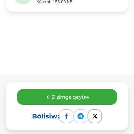
Kólemi: 156.00 KB
Dizimge qaytıw
Bólisiw: