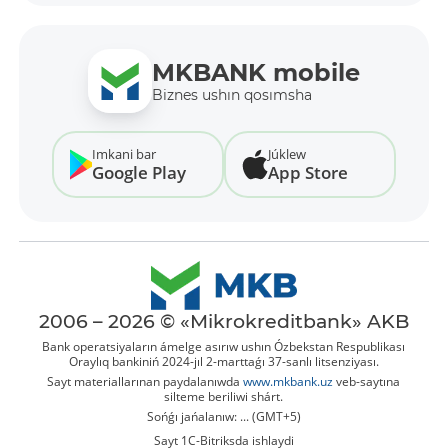
MKBANK mobile
Biznes ushın qosımsha
Imkani bar
Júklew
Google Play
App Store
2006 – 2026 © «Mikrokreditbank» AKB
Bank operatsiyaların ámelge asırıw ushın Ózbekstan Respublikası
Oraylıq bankiniń 2024-jıl 2-marttaǵı 37-sanlı litsenziyası.
Sayt materiallarınan paydalanıwda
www.mkbank.uz
veb-saytına
silteme beriliwi shárt.
Sońǵı jańalanıw: ... (GMT+5)
Sayt 1C-Bitriksda ishlaydi