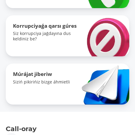
Korrupciyaǵa qarsı gúres
Siz korrupciya jaǵdayına dus
keldiniz be?
Múrájat jiberiw
Siziń pikirińiz bizge áhmietli
Call-oray