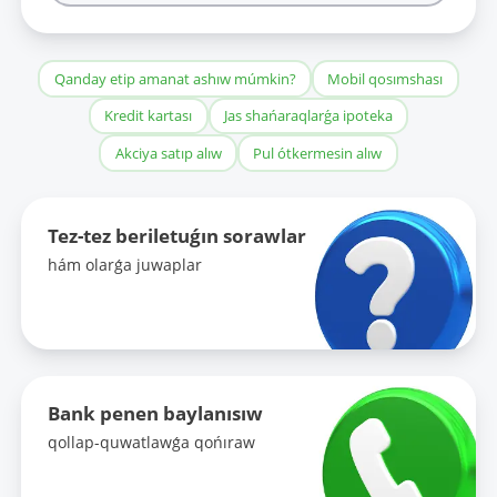
Qanday etip amanat ashıw múmkin?
Mobil qosımshası
Kredit kartası
Jas shańaraqlarǵa ipoteka
Akciya satıp alıw
Pul ótkermesin alıw
Tez-tez beriletuǵın sorawlar
hám olarǵa juwaplar
Bank penen baylanısıw
qollap-quwatlawǵa qońıraw