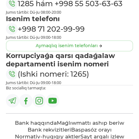
1285
hám
+998 55 503-63-63
Jumıs tártibi: Dú-Ju 08:00-20:00
Isenim telefonı
+998 71 202-99-99
Jumıs tártibi: Dú-Ju 09:00-18:00
Aymaqlıq isenim telefonları
Korrupciyaǵa qarsı qadaǵalaw
departamenti isenim nomeri
(Ishki nomeri: 1265)
Jumıs tártibi: Dú-Ju 09:00-18:00
Biz sociallıq tarmaqta:
Bank haqqında
Maǵlıwmattı ashıp beriw
Bank rekvizitleri
Baspasóz orayı
Normativ-huqıqıy aktler
Sayt arqalı izlew