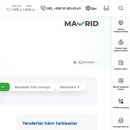
Satıp alıw
Satıw
1285, +998 55 503-63-63
Qar
11900
12060
Ashıq
maǵlıwmatlar
Ofisler hám
bankomatlar
...
Jańalaw: ...
Múlkti satıw
r
Maqalalar hám intervyu
Mediateka
Bahalı qaǵazlar
bazarı
Antikorrupsiya
Tenderler hám tańlawlar
Múrájat jiberiw