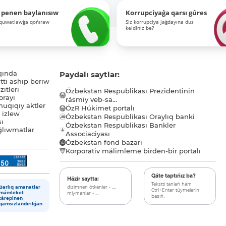
 penen baylanısıw
Korrupciyaǵa qarsı gúres
-quwatlawǵa qońıraw
Siz korrupciya jaǵdayına dus
keldiniz be?
qında
Paydalı saytlar:
tı ashıp beriw
itleri
Ózbekstan Respublikası Prezidentinin
orayı
rásmiy veb-sa...
uqıqıy aktler
ÓzR Húkimet portalı
ı izlew
Ózbekstan Respublikası Oraylıq banki
sı
Ózbekstan Respublikası Bankler
lıwmatlar
Associaciyası
Ózbekstan fond bazarı
Korporativ málimleme birden-bir portalı
Qáte taptıńız ba?
Házir saytta:
Tekstti tanlań hám
dizimnen ótkenler - ...,
Barlıq amanatlar
Ctrl+Enter túymelerin
miymanlar - ...
mámleket
basıń.
tárepinen
qamsızlandırılǵan