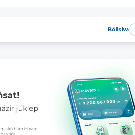
Bólisiw:
Tolıq
sat!
zir júklep
klep alıń hám Mavrid
baslań!: