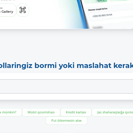
ew
 Gallery
ollaringiz bormi yoki maslahat kera
ıw múmkin?
Mobil qosımshası
Kredit kartası
Jas shańaraqlarǵa ipot
Pul ótkermesin alıw