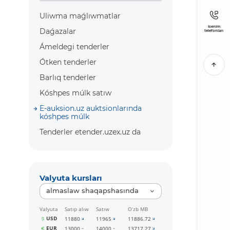
Uliwma maǵlıwmatlar
Isenim
Daǵazalar
telefonları
Ámeldegi tenderler
Ótken tenderler
Barlıq tenderler
Kóshpes múlk satıw
E-auksion.uz auktsionlarında
kóshpes múlk
Tenderler etender.uzex.uz da
Valyuta kursları
almaslaw shaqapshasında
Valyuta
Satıp alıw
Satıw
O‘zb MB
USD
11880
11965
11886.72
EUR
13000
14000
13717.27