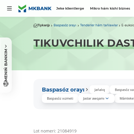
Jeke klientlerge
Mikro hám kishi biznes
Tiykarǵı
Baspasóz orayı
Tenderler hám tańlawlar
E-auksi
TIKUVCHILIK DAS
MENIŃ BANKIM
Baspasóz orayı
Jańalıq
Baspasóz xa
Baspasóz xızmeti
Jaslar awqamı
Mámleket
Lot nomeri: 21084919