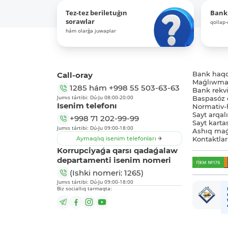
Tez-tez beriletuǵın
Bank
sorawlar
qollap
hám olarǵa juwaplar
Call-oray
Bank haq
Maǵlıwmat
1285
hám
+998 55 503-63-63
Bank rekviz
Jumıs tártibi: Dú-Ju 08:00-20:00
Baspasóz 
Isenim telefonı
Normativ-h
Sayt arqal
+998 71 202-99-99
Sayt karta
Jumıs tártibi: Dú-Ju 09:00-18:00
Ashıq maǵ
Aymaqlıq isenim telefonları
Kontaktlar
Korrupciyaǵa qarsı qadaǵalaw
departamenti isenim nomeri
(Ishki nomeri: 1265)
Jumıs tártibi: Dú-Ju 09:00-18:00
Biz sociallıq tarmaqta: