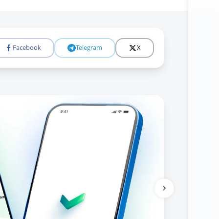
Facebook
Telegram
X
Tolıǵıraq