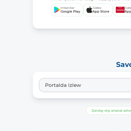
Imkani bar
Júklew
Júkl
Google Play
App Store
App
Sav
Qanday etip amanat ash