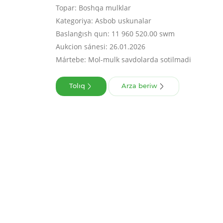
Topar: Boshqa mulklar
Kategoriya: Asbob uskunalar
Baslanǵısh qun: 11 960 520.00 swm
Aukcion sánesi: 26.01.2026
Mártebe: Mol-mulk savdolarda sotilmadi
Tolıq
Arza beriw