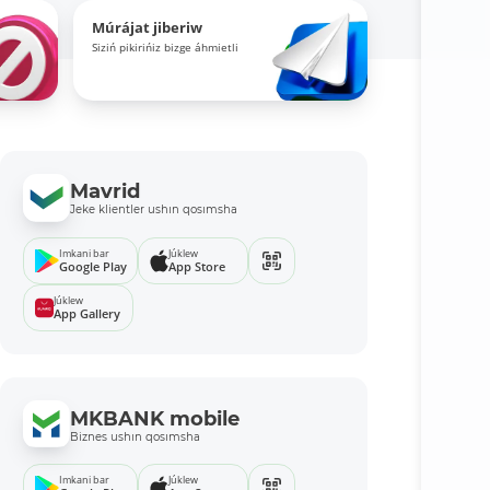
Múrájat jiberiw
Siziń pikirińiz bizge áhmietli
Mavrid
Jeke klientler ushın qosımsha
Imkani bar
Júklew
Google Play
App Store
Júklew
App Gallery
MKBANK mobile
Biznes ushın qosımsha
Imkani bar
Júklew