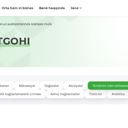
Orta hám iri biznes
Bank haqqında
Jáne
on.uz auktsionlarında kóshpes múlk
TGOHI
barları
Mánawiyat
Daǵazalar
Aktsiyalar
Tenderler hám tańlawla
lik baǵdarlamalardı orınlaw
Ashıq maǵlıwmatlar
Press-kit
Analitika