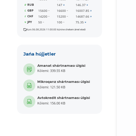
RUB
147
146.37
GBP
15600
16600
16007.85
CHF
14200
15200
14687.66
JPY
50
100
75.35
Kurs 06.08.2026 11:00:00 kúnine shekem ámel etedi
Jańa hújjetler
Amanat shártnaması úlgisi
Kólemi: 339.55 KB
Mikroqarız shártnaması úlgisi
Kólemi: 121.50 KB
Avtokredit shártnaması úlgisi
Kólemi: 156.00 KB