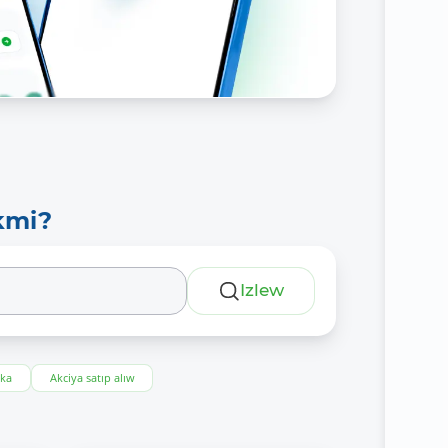
kmi?
Izlew
eka
Akciya satıp alıw