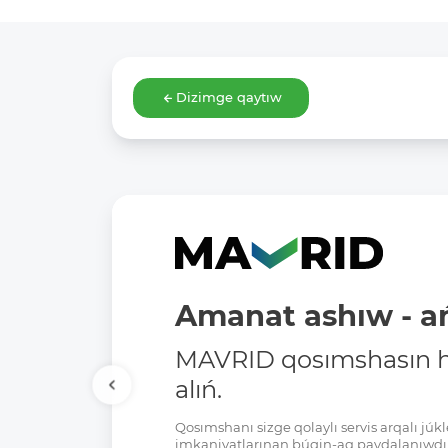
Dizimge qaytıw
Amanat ashıw - ań
MAVRID qosımshasın há
alıń.
Qosımshanı sizge qolaylı servis arqalı jú
imkaniyatlarınan búgin-aq paydalanıwdı 