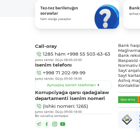
Tez-tez beriletuǵın
Bank
sorawlar
qollap
hám olarǵa juwaplar
Call-oray
Bank haq
Maǵlıwmat
1285
hám
+998 55 503-63-63
Bank rekviz
Jumıs tártibi: Dú-Ju 08:00-20:00
Baspasóz 
Isenim telefonı
Normativ-h
Sayt arqal
+998 71 202-99-99
Sayt karta
Jumıs tártibi: Dú-Ju 09:00-18:00
Ashıq maǵ
Aymaqlıq isenim telefonları
Kontaktlar
Korrupciyaǵa qarsı qadaǵalaw
departamenti isenim nomeri
(Ishki nomeri: 1265)
Jumıs tártibi: Dú-Ju 09:00-18:00
Biz sociallıq tarmaqta: