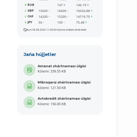
RUB
147
146.19
GBP
15600
16600
16034.88
CHF
14200
15200
14719.75
JPY
50
100
75.48
Kurs 06.08.2026 11:00:00 kúnine shekem ámel etedi
Jańa hújjetler
Amanat shártnaması úlgisi
Kólemi: 339.55 KB
Mikroqarız shártnaması úlgisi
Kólemi: 121.50 KB
Avtokredit shártnaması úlgisi
Kólemi: 156.00 KB