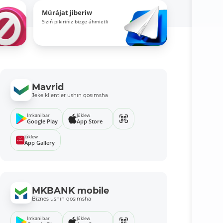
Múrájat jiberiw
Siziń pikirińiz bizge áhmietli
Mavrid
Jeke klientler ushın qosımsha
Imkani bar
Júklew
Google Play
App Store
Júklew
App Gallery
MKBANK mobile
Biznes ushın qosımsha
Imkani bar
Júklew