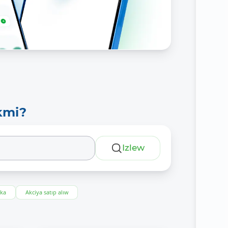
kmi?
Izlew
eka
Akciya satıp alıw