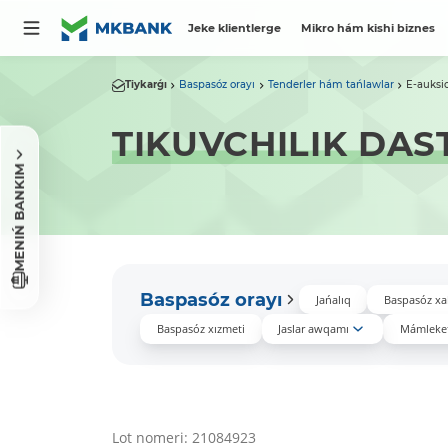
Jeke klientlerge
Mikro hám kishi biznes
Tiykarǵı
Baspasóz orayı
Tenderler hám tańlawlar
E-auksi
TIKUVCHILIK DAS
MENIŃ BANKIM
Baspasóz orayı
Jańalıq
Baspasóz xa
Baspasóz xızmeti
Jaslar awqamı
Mámleket
Lot nomeri: 21084923