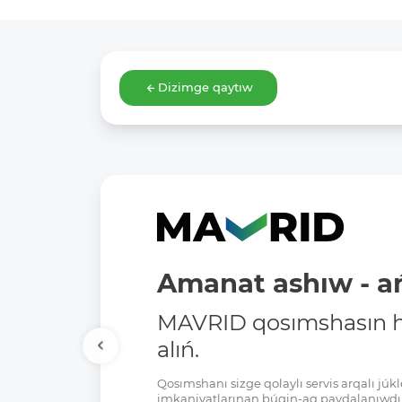
Dizimge qaytıw
Amanat ashıw - ań
MAVRID qosımshasın há
alıń.
Qosımshanı sizge qolaylı servis arqalı jú
imkaniyatlarınan búgin-aq paydalanıwdı 