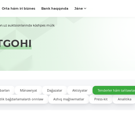
Orta hám iri biznes
Bank haqqında
Jáne
on.uz auktsionlarında kóshpes múlk
TGOHI
barları
Mánawiyat
Daǵazalar
Aktsiyalar
Tenderler hám tańlawla
lik baǵdarlamalardı orınlaw
Ashıq maǵlıwmatlar
Press-kit
Analitika