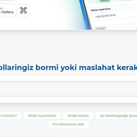
ew
 Gallery
ollaringiz bormi yoki maslahat kera
ıw múmkin?
Mobil qosımshası
Kredit kartası
Jas shańaraqlarǵa ipot
Pul ótkermesin alıw