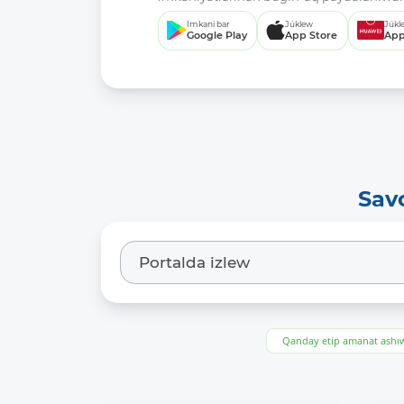
Imkani bar
Júklew
Júkl
Google Play
App Store
App
Sav
Qanday etip amanat ash