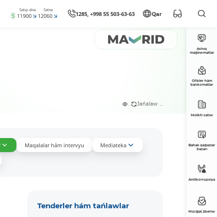
Satıp alıw
Satıw
1285, +998 55 503-63-63
Qar
11900
12060
Ashıq
maǵlıwmatlar
Ofisler hám
bankomatlar
...
Jańalaw: ...
Múlkti satıw
r
Maqalalar hám intervyu
Mediateka
Bahalı qaǵazlar
bazarı
Antikorrupsiya
Tenderler hám tańlawlar
Múrájat jiberiw