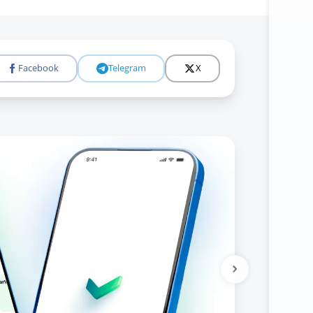
Facebook
Telegram
X
Tolıǵıraq