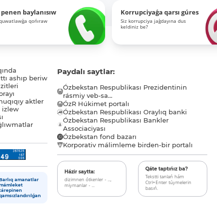
 penen baylanısıw
Korrupciyaǵa qarsı gúres
-quwatlawǵa qońıraw
Siz korrupciya jaǵdayına dus
keldiniz be?
qında
Paydalı saytlar:
tı ashıp beriw
itleri
Ózbekstan Respublikası Prezidentinin
orayı
rásmiy veb-sa...
uqıqıy aktler
ÓzR Húkimet portalı
ı izlew
Ózbekstan Respublikası Oraylıq banki
sı
Ózbekstan Respublikası Bankler
lıwmatlar
Associaciyası
Ózbekstan fond bazarı
Korporativ málimleme birden-bir portalı
Qáte taptıńız ba?
Házir saytta:
Tekstti tanlań hám
dizimnen ótkenler - ...,
Barlıq amanatlar
Ctrl+Enter túymelerin
miymanlar - ...
mámleket
basıń.
tárepinen
qamsızlandırılǵan