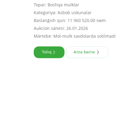
Topar: Boshqa mulklar
Kategoriya: Asbob uskunalar
Baslanǵısh qun: 11 960 520.00 swm
Aukcion sánesi: 26.01.2026
Mártebe: Mol-mulk savdolarda sotilmadi
Tolıq
Arza beriw