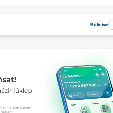
Bólisiw:
Tolıq
sat!
zir júklep
klep alıń hám Mavrid
baslań!: