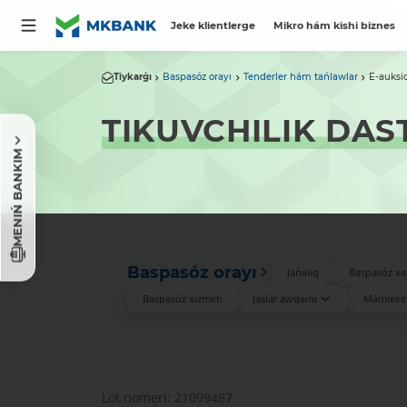
Jeke klientlerge
Mikro hám kishi biznes
Tiykarǵı
Baspasóz orayı
Tenderler hám tańlawlar
E-auksi
TIKUVCHILIK DAS
MENIŃ BANKIM
Baspasóz orayı
Jańalıq
Baspasóz xa
Baspasóz xızmeti
Jaslar awqamı
Mámleket
Lot nomeri: 21099487