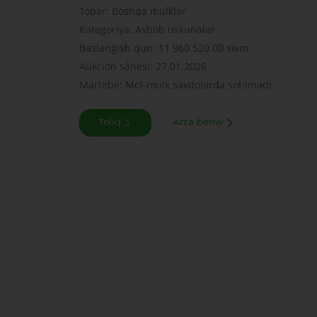
Topar: Boshqa mulklar
Kategoriya: Asbob uskunalar
Baslanǵısh qun: 11 960 520.00 swm
Aukcion sánesi: 27.01.2026
Mártebe: Mol-mulk savdolarda sotilmadi
Tolıq
Arza beriw