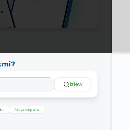
kmi?
Izlew
eka
Akciya satıp alıw