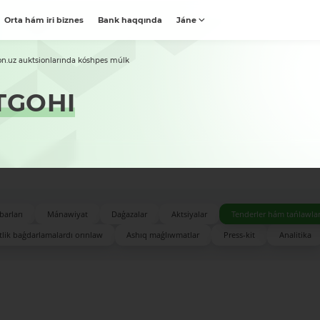
Orta hám iri biznes
Bank haqqında
Jáne
on.uz auktsionlarında kóshpes múlk
TGOHI
barları
Mánawiyat
Daǵazalar
Aktsiyalar
Tenderler hám tańlawla
lik baǵdarlamalardı orınlaw
Ashıq maǵlıwmatlar
Press-kit
Analitika