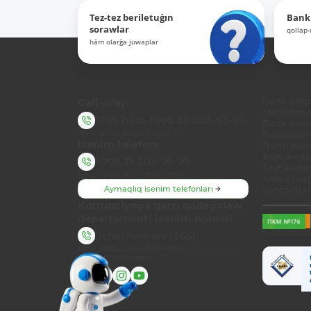
Tez-tez beriletuǵın
Bank
sorawlar
qollap
hám olarǵa juwaplar
Call-oray
Bank haq
Maǵlıwmat
1285
hám
+998 55 503-63-63
Bank rekviz
Jumıs tártibi: Dú-Ju 08:00-20:00
Baspasóz 
Isenim telefonı
Normativ-h
Sayt arqal
+998 71 202-99-99
Sayt karta
Jumıs tártibi: Dú-Ju 09:00-18:00
Ashıq maǵ
Aymaqlıq isenim telefonları
Kontaktlar
Korrupciyaǵa qarsı qadaǵalaw
departamenti isenim nomeri
(Ishki nomeri: 1265)
Jumıs tártibi: Dú-Ju 09:00-18:00
Biz sociallıq tarmaqta: