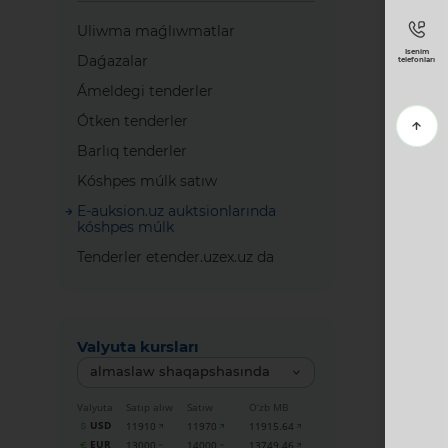
Uliwma maǵlıwmatlar
Isenim
Daǵazalar
telefonları
Ámeldegi tenderler
Ótken tenderler
Barlıq tenderler
Kóshpes múlk satıw
E-auksion.uz auktsionlarında
kóshpes múlk
Tenderler etender.uzex.uz da
Valyuta kursları
almaslaw shaqapshasında
Valyuta
Satıp alıw
Satıw
O‘zb MB
USD
11910
11970
11915.64
EUR
13000
14000
13749.46