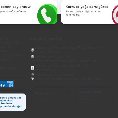
 penen baylanısıw
Korrupciyaǵa qarsı gúres
-quwatlawǵa qońıraw
Siz korrupciya jaǵdayına dus
keldiniz be?
qında
Paydalı saytlar:
tı ashıp beriw
itleri
Ózbekstan Respublikası Prezidentinin
orayı
rásmiy veb-sa...
uqıqıy aktler
ÓzR Húkimet portalı
ı izlew
Ózbekstan Respublikası Oraylıq banki
sı
Ózbekstan Respublikası Bankler
lıwmatlar
Associaciyası
Ózbekstan fond bazarı
Korporativ málimleme birden-bir portalı
Qáte taptıńız ba?
Házir saytta:
Tekstti tanlań hám
dizimnen ótkenler - ...,
Barlıq amanatlar
Ctrl+Enter túymelerin
miymanlar - ...
mámleket
basıń.
tárepinen
qamsızlandırılǵan