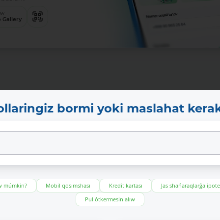
ew
 Gallery
ollaringiz bormi yoki maslahat kera
ıw múmkin?
Mobil qosımshası
Kredit kartası
Jas shańaraqlarǵa ipot
Pul ótkermesin alıw