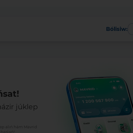
Bólisiw:
Tolıq
sat!
zir júklep
klep alıń hám Mavrid
baslań!: