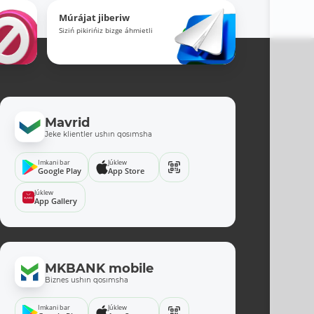
Múrájat jiberiw
Siziń pikirińiz bizge áhmietli
Mavrid
Jeke klientler ushın qosımsha
Imkani bar
Júklew
Google Play
App Store
Júklew
App Gallery
MKBANK mobile
Biznes ushın qosımsha
Imkani bar
Júklew