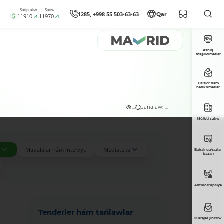
Satıp alıw
Satıw
1285, +998 55 503-63-63
Qar
11910
11970
Ashıq
maǵlıwmatlar
Ofisler hám
bankomatlar
...
Jańalaw: ...
Múlkti satıw
r
Maqalalar hám intervyu
Mediateka
Bahalı qaǵazlar
bazarı
Antikorrupsiya
Tenderler hám tańlawlar
Múrájat jiberiw