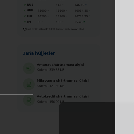
RUB
147
146.19
GBP
15600
16600
16034.88
CHF
14200
15200
14719.75
JPY
50
100
75.48
Kurs 07.08.2026 09:00:00 kúnine shekem ámel etedi
Jańa hújjetler
Amanat shártnaması úlgisi
Kólemi: 339.55 KB
Mikroqarız shártnaması úlgisi
Kólemi: 121.50 KB
Avtokredit shártnaması úlgisi
Kólemi: 156.00 KB