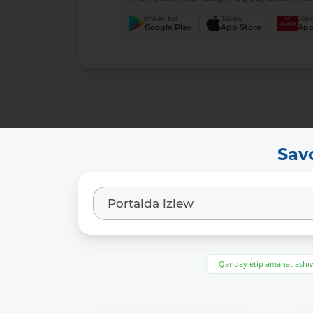
Imkani bar
Júklew
Júkl
Google Play
App Store
App
Sav
Qanday etip amanat ash