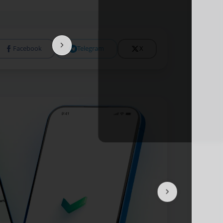
Facebook
Telegram
X
Tolıǵıraq