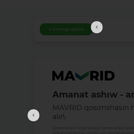
Dizimge qaytıw
Amanat ashıw - ań
MAVRID qosımshasın há
alıń.
Qosımshanı sizge qolaylı servis arqalı jú
imkaniyatlarınan búgin-aq paydalanıwdı 