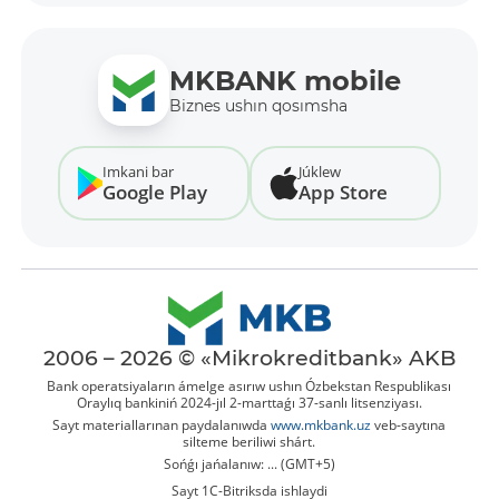
MKBANK mobile
Biznes ushın qosımsha
Imkani bar
Júklew
Google Play
App Store
2006 – 2026 © «Mikrokreditbank» AKB
Bank operatsiyaların ámelge asırıw ushın Ózbekstan Respublikası
Oraylıq bankiniń 2024-jıl 2-marttaǵı 37-sanlı litsenziyası.
Sayt materiallarınan paydalanıwda
www.mkbank.uz
veb-saytına
silteme beriliwi shárt.
Sońǵı jańalanıw: ... (GMT+5)
Sayt 1C-Bitriksda ishlaydi