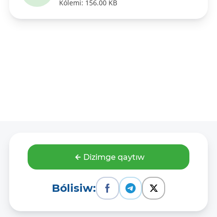
Kólemi: 156.00 KB
Dizimge qaytıw
Bólisiw: