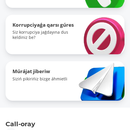
Korrupciyaǵa qarsı gúres
Siz korrupciya jaǵdayına dus
keldiniz be?
Múrájat jiberiw
Siziń pikirińiz bizge áhmietli
Call-oray