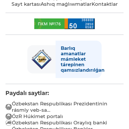
Sayt kartası
Ashıq maǵlıwmatlar
Kontaktlar
Barlıq
amanatlar
mámleket
tárepinen
qamsızlandırılǵan
Paydalı saytlar:
Ózbekstan Respublikası Prezidentinin
rásmiy veb-sa...
ÓzR Húkimet portalı
Ózbekstan Respublikası Oraylıq banki
Ózbekstan Respublikası Bankler