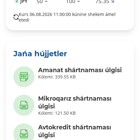
50
100
75.35
JPY
Kurs 06.08.2026 11:00:00 kúnine shekem ámel
etedi
Jańa hújjetler
Amanat shártnaması úlgisi
Kólemi: 339.55 KB
Mikroqarız shártnaması
úlgisi
Kólemi: 121.50 KB
Avtokredit shártnaması
úlgisi