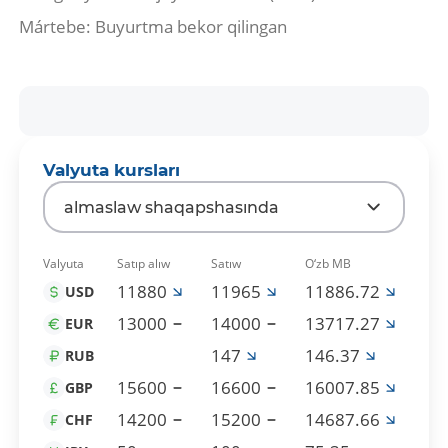
Mártebe: Buyurtma bekor qilingan
Valyuta kursları
almaslaw shaqapshasında
Valyuta
Satıp alıw
Satıw
O‘zb MB
11880
11965
11886.72
USD
13000
14000
13717.27
EUR
147
146.37
RUB
15600
16600
16007.85
GBP
14200
15200
14687.66
CHF