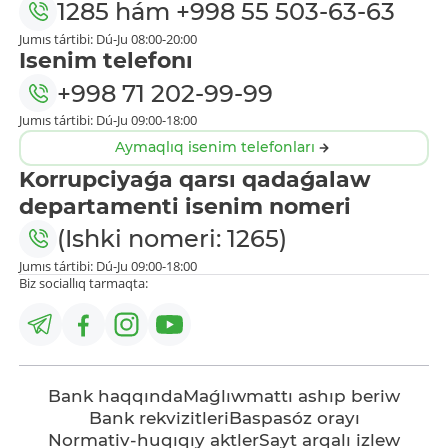
1285
hám
+998 55 503-63-63
Jumıs tártibi: Dú-Ju 08:00-20:00
Isenim telefonı
+998 71 202-99-99
Jumıs tártibi: Dú-Ju 09:00-18:00
Aymaqlıq isenim telefonları
Korrupciyaǵa qarsı qadaǵalaw
departamenti isenim nomeri
(Ishki nomeri: 1265)
Jumıs tártibi: Dú-Ju 09:00-18:00
Biz sociallıq tarmaqta:
Bank haqqında
Maǵlıwmattı ashıp beriw
Bank rekvizitleri
Baspasóz orayı
Normativ-huqıqıy aktler
Sayt arqalı izlew