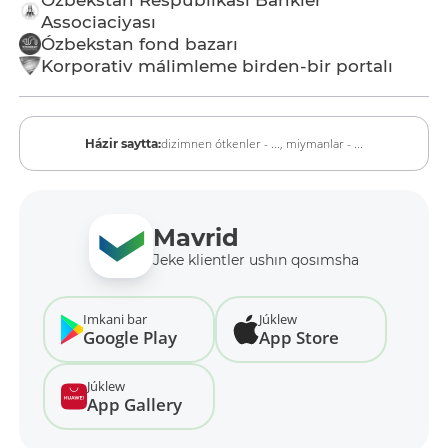
Associaciyası
Ózbekstan fond bazarı
Korporativ málimleme birden-bir portalı
dizimnen ótkenler - ...,
miymanlar - ...
Házir saytta:
Mavrid
Jeke klientler ushın qosımsha
Imkani bar
Júklew
Google Play
App Store
Júklew
App Gallery