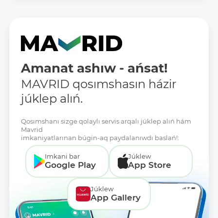
Amanat ashıw - ańsat!
MAVRID qosımshasın házir
júklep alıń.
Qosımshanı sizge qolaylı servis arqalı júklep alıń hám
Mavrid
imkaniyatlarınan búgin-aq paydalanıwdı baslań!:
Imkani bar
Júklew
Google Play
App Store
Júklew
App Gallery