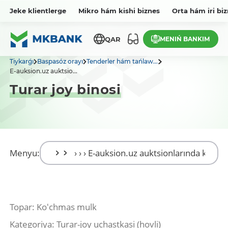
Jeke klientlerge
Mikro hám kishi biznes
Orta hám iri bi
MENIŃ BANKIM
QAR
Tiykarǵı
Baspasóz orayı
Tenderler hám tańlaw...
E-auksion.uz auktsio...
Turar joy binosi
Menyu:
Topar: Koʻchmas mulk
Kategoriya: Turar-joy uchastkasi (hovli)