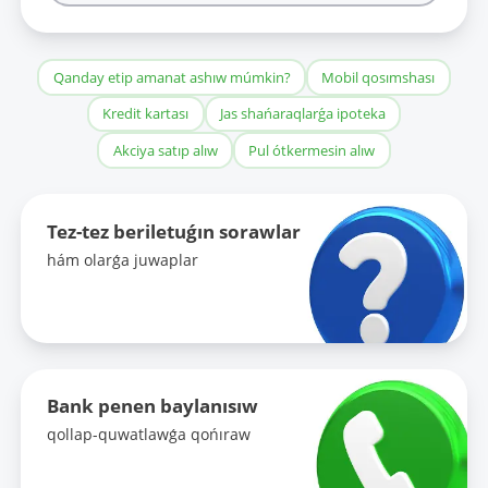
Qanday etip amanat ashıw múmkin?
Mobil qosımshası
Kredit kartası
Jas shańaraqlarǵa ipoteka
Akciya satıp alıw
Pul ótkermesin alıw
Tez-tez beriletuǵın sorawlar
hám olarǵa juwaplar
Bank penen baylanısıw
qollap-quwatlawǵa qońıraw